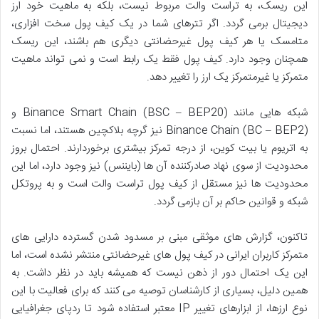
این ریسک، به تراست والت مربوط نیست، بلکه به ماهیت خود ارز
دیجیتال برمی گردد. اگر تترهای شما در یک کیف پول سخت افزاری،
متامسک یا هر کیف پول غیرحضانتی دیگری هم باشند، این ریسک
همچنان وجود دارد. کیف پول فقط یک رابط است و نمی تواند ماهیت
متمرکز یا غیرمتمرکز یک ارز را تغییر دهد.
شبکه هایی مانند Binance Smart Chain (BSC – BEP20) و
Binance Chain (BC – BEP2) نیز گرچه بلاکچین هستند، اما نسبت
به اتریوم یا بیت کوین، از درجه تمرکز بیشتری برخوردارند. احتمال بروز
محدودیت از سوی نهاد صادرکننده آن ها (بایننس) نیز وجود دارد، اما این
محدودیت ها نیز مستقل از کیف پول تراست والت است و به پروتکل
شبکه و قوانین حاکم بر آن بازمی گردد.
تاکنون، گزارش های موثقی مبنی بر مسدود شدن گسترده دارایی های
متمرکز کاربران ایرانی در کیف پول های غیرحضانتی منتشر نشده است، اما
این یک احتمال دور از ذهن نیست که همیشه باید در نظر داشت. به
همین دلیل، بسیاری از کارشناسان توصیه می کنند که برای فعالیت با این
نوع ارزها، از ابزارهای تغییر IP معتبر استفاده شود تا ردپای جغرافیایی