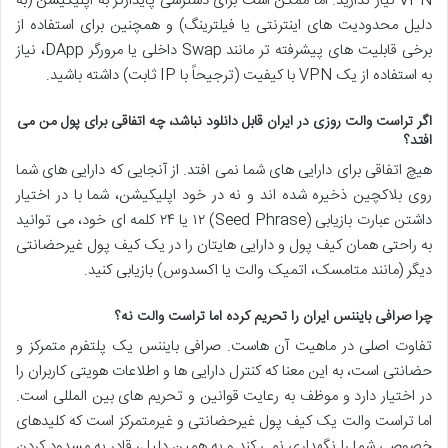
VPN نیاز ندارید. اما ممکن است برای دسترسی پایدارتر به اپلیکیشن (به
دلیل محدودیت های اینترنتی یا فیلترینگ) و همچنین برای استفاده از
برخی قابلیت های پیشرفته تر مانند Swap داخلی یا مرورگر DApp، نیاز
به استفاده از یک VPN با کیفیت (ترجیحاً با IP ثابت) داشته باشید.
اگر تراست والت روزی در ایران قابل دانلود نباشد، چه اتفاقی برای پول من می
افتد؟
هیچ اتفاقی برای دارایی های شما نمی افتد. از آنجایی که دارایی های شما
روی بلاکچین ذخیره شده اند و نه در خود اپلیکیشن، شما با در اختیار
داشتن عبارت بازیابی (Seed Phrase) ۱۲ یا ۲۴ کلمه ای خود، می توانید
به راحتی همان کیف پول و دارایی هایتان را در یک کیف پول غیرحضانتی
دیگر (مانند متامسک، اتمیک والت یا اکسدوس) بازیابی کنید.
چرا صرافی بایننس ایران را تحریم کرده اما تراست والت نه؟
تفاوت اصلی در ماهیت آن هاست. صرافی بایننس یک پلتفرم متمرکز و
حضانتی است، به این معنا که کنترل دارایی ها و اطلاعات هویتی کاربران را
در اختیار دارد و موظف به رعایت قوانین و تحریم های بین المللی است.
اما تراست والت یک کیف پول غیرحضانتی و غیرمتمرکز است که کلیدهای
خصوصی شما را نگهداری نمی کند و به همین دلیل، قادر به مسدود کردن