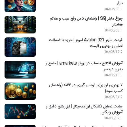
بازار
04/06/30
چراغ ماینر S9j | راهنمای کامل رفع عیب و علائم
هشدار
04/06/30
قیمت ماینر Avalon 921 امروز | خرید با ضمانت
اصلی و بهترین قیمت
04/06/17
آموزش افتتاح حساب در بروکر amarkets | جامع و
بدون دردسر
04/06/10
۷ بهترین ارز برای نوسان گیری در ۲۰۲۴ (راهنمای
کسب سود)
04/06/04
سایت تحلیل تکنیکال ارز دیجیتال | ابزارهای دقیق و
آموزش رایگان
04/06/02