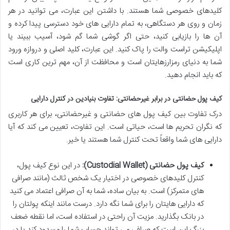
کلیدهای خصوصی شما هستند. با داشتن این عبارت، می توانید در هر
زمان و روی هر دستگاهی، به تمام دارایی های خود دسترسی پیدا کرده و
آن ها را بازیابی کنید، حتی اگر گوشی شما گم شود، آسیب ببیند یا
اپلیکیشن تراست والت را پاک کنید. این عبارت، کلید اصلی و دروازه ورود
شما به دنیای رمزارزهایتان است و محافظت از آن، مهم ترین کاری است
که باید انجام دهید.
کیف پول حضانتی در برابر غیرحضانتی: تفاوت بنیادین در کنترل دارایی
درک تفاوت بین کیف پول های حضانتی و غیرحضانتی، برای هر کاربری
که نگران تحریم ها است، حیاتی است. این تفاوت، تعیین می کند که آیا
دارایی های شما واقعاً تحت کنترل شما هستند یا خیر.
کیف پول حضانتی (Custodial Wallet):
در این نوع کیف پول،
کنترل کلیدهای خصوصی در اختیار یک شخص ثالث (مانند صرافی
های متمرکز) است. به بیان ساده، شما به آن صرافی اعتماد می کنید
که دارایی هایتان را برای شما نگه دارد. درست مانند اینکه پولتان را
در بانک بگذارید. مزیت آن راحتی در استفاده است، اما نقطه ضعف
بزرگ این است که صرافی می تواند حساب شما را مسدود کند یا در