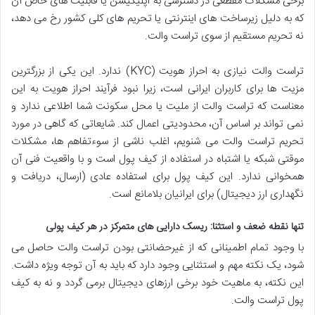
برخی مشکلات مقطعی در دسترسی به اپلیکیشن یا قابلیت های خاص آن
که به دلیل زیرساخت های اینترنتی یا تحریم های کلی کشور رخ می دهد،
نه تحریم مستقیم از سوی تراست والت.
تراست والت نیازی به احراز هویت (KYC) ندارد.
این یکی از بزرگترین
مزیت ها برای کاربران ایرانی است، زیرا نبود فرآیند احراز هویت به این
معناست که تراست والت از ملیت یا محل سکونت شما اطلاعی ندارد و
نمی تواند بر اساس آن، محدودیتی اعمال کند. شایعاتی که گاهی در مورد
تحریم تراست والت می شنویم، اغلب ناشی از سوءتفاهم ها، مشکلات
موقتی شبکه یا اشتباه در استفاده از کیف پول است و با واقعیت فنی آن
همخوانی ندارد. این کیف پول برای استفاده عادی (ارسال، دریافت و
نگهداری ارز دیجیتال) برای ایرانیان بلامانع است.
تنها نقطه ضعف و استثنا: ریسک دارایی های متمرکز در هر کیف پولی
با وجود تمام اطمینانی که از غیرحضانتی بودن تراست والت حاصل می
شود، یک نکته مهم و استثنایی وجود دارد که باید به آن توجه ویژه داشت.
این نکته، به ماهیت خود برخی ارزهای دیجیتال برمی گردد و نه به کیف
پول تراست والت.