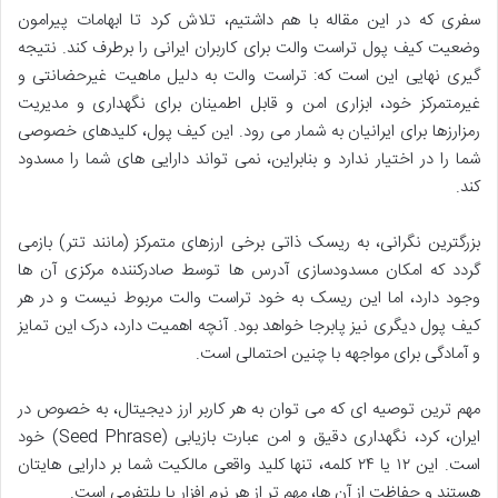
سفری که در این مقاله با هم داشتیم، تلاش کرد تا ابهامات پیرامون
وضعیت کیف پول تراست والت برای کاربران ایرانی را برطرف کند. نتیجه
گیری نهایی این است که:
تراست والت به دلیل ماهیت غیرحضانتی و
غیرمتمرکز خود، ابزاری امن و قابل اطمینان برای نگهداری و مدیریت
رمزارزها برای ایرانیان به شمار می رود.
این کیف پول، کلیدهای خصوصی
شما را در اختیار ندارد و بنابراین، نمی تواند دارایی های شما را مسدود
کند.
بزرگترین نگرانی، به
ریسک ذاتی برخی ارزهای متمرکز (مانند تتر) بازمی
گردد
که امکان مسدودسازی آدرس ها توسط صادرکننده مرکزی آن ها
وجود دارد، اما این ریسک به خود تراست والت مربوط نیست و در هر
کیف پول دیگری نیز پابرجا خواهد بود. آنچه اهمیت دارد، درک این تمایز
و آمادگی برای مواجهه با چنین احتمالی است.
مهم ترین توصیه ای که می توان به هر کاربر ارز دیجیتال، به خصوص در
ایران، کرد،
نگهداری دقیق و امن عبارت بازیابی (Seed Phrase) خود
است.
این ۱۲ یا ۲۴ کلمه، تنها کلید واقعی مالکیت شما بر دارایی هایتان
هستند و حفاظت از آن ها، مهم تر از هر نرم افزار یا پلتفرمی است.