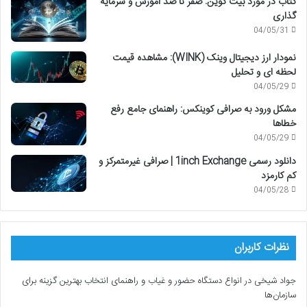
کتاب در مورد بیت کوین: صفر تا صد آموزش و سرمایه
گذاری
04/05/31
نمودار ارز دیجیتال وینک (WINK): مشاهده قیمت
لحظه ای و تحلیل
04/05/29
مشکل ورود به صرافی کوینکس: راهنمای جامع رفع
خطاها
04/05/29
دانلود رسمی 1inch Exchange | صرافی غیرمتمرکز و
کم کارمزد
04/05/28
نظرات کاربران
جواد شیخی
در
انواع دستگاه حضور و غیاب و راهنمای انتخاب بهترین گزینه برای
سازمان‌ها