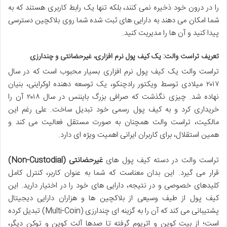
را در درون خود ذخیره نمی کنند، بلکه تنها یک رابط کاربری هستند که به
شما امکان می دهند به دارایی های ثبت شده شما روی بلاکچین دسترسی
پیدا کنید و آن ها را مدیریت کنید.
تعریف تراست والت: یک کیف پول نرم افزاری، غیرحضانتی و چندارزی
تراست والت یک کیف پول نرم افزاری بسیار محبوب است که در سال
۲۰۱۷ میلادی توسط ویکتور رادچنکو، یک توسعه دهنده اوکراینی، بنیان
نهاده شد. چیزی نگذشت که صرافی بزرگ بایننس در سال ۲۰۱۸ آن را
خریداری کرد و به کیف پول رسمی خود تبدیل ساخت. علی رغم این
مالکیت، تراست والت همچنان به صورت مستقل فعالیت می کند و
همین استقلال، برای کاربران ایرانی اهمیت ویژه ای دارد.
تراست والت در دسته کیف پول های
غیرحضانتی (Non-Custodial)
قرار می گیرد. این بدان معناست که
شما به عنوان کاربر، کنترل کامل
کلیدهای خصوصی و در نتیجه، دارایی های خود را در اختیار دارید.
این
کیف پول از طیف وسیعی از بلاکچین ها و هزاران دارایی دیجیتال
پشتیبانی می کند که آن را به گزینه ای چندارزی (Multi-Coin) تبدیل کرده
است؛ از بیت کوین و اتریوم گرفته تا صدها آلت کوین و توکن دیگر،