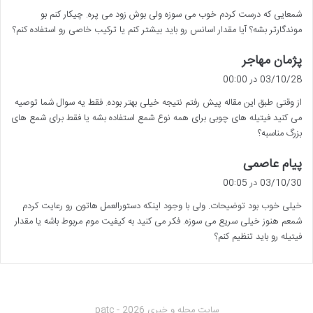
ت
شمعایی که درست کردم خوب می سوزه ولی بوش زود می پره. چیکار کنم بو
:
موندگارتر بشه؟ آیا مقدار اسانس رو باید بیشتر کنم یا ترکیب خاصی رو استفاده کنم؟
گ
پژمان مهاجر
ف
03/10/28 در 00:00
ت
از وقتی طبق این مقاله پیش رفتم نتیجه خیلی بهتر بوده. فقط یه سوال شما توصیه
:
می کنید فیتیله های چوبی برای همه نوع شمع استفاده بشه یا فقط برای شمع های
بزرگ مناسبه؟
گ
پیام عاصمی
ف
03/10/30 در 00:05
ت
خیلی خوب بود توضیحات. ولی با وجود اینکه دستورالعمل هاتون رو رعایت کردم
:
شمعم هنوز خیلی سریع می سوزه. فکر می کنید به کیفیت موم مربوط باشه یا مقدار
فیتیله رو باید تنظیم کنم؟
سایت مجله و خبری patc - 2026