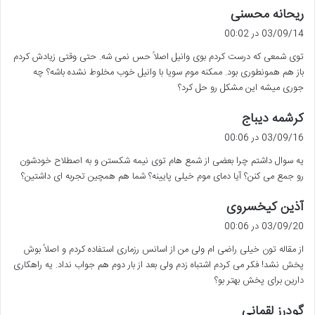
گ
ریحانه محسنی
ف
03/09/14 در 00:02
ت
توی شمعی که درست کردم بوی وانیل اصلاً حس نمی شه. حتی وقتی زیادش کردم
:
باز هم همونطوری بود. ممکنه موم سویا با وانیل خوب مخلوط نشده باشه؟ چه
جوری میشه این مشکل رو حل کرد؟
گ
کرشمه دیباج
ف
03/09/16 در 00:06
ت
یه سوال داشتم چرا بعضی از شمع هام توی نیمه شکستن و به اصطلاح خودشون
:
رو جمع می کنن؟ آیا دمای موم خیلی پایینه؟ شما هم همچین تجربه ای داشتین؟
گ
آذین کیخسروی
ف
03/09/20 در 00:06
ت
از مقاله تون خیلی راضی ام ولی من از اسانس رزماری استفاده کردم و اصلاً بوش
:
پخش نشد! فکر می کردم اشتباه زدم ولی بعد از بار دوم هم جواب نداد. یه راهکاری
دارین برای پخش بهتر بو؟
گ
گودرز لقمانی