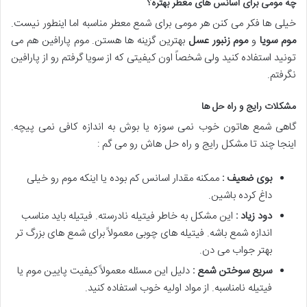
چه مومی برای اسانس های معطر بهتره؟
خیلی ها فکر می کنن هر مومی برای شمع معطر مناسبه اما اینطور نیست.
موم سویا
و
موم زنبور عسل
بهترین گزینه ها هستن. موم پارافین هم می
تونید استفاده کنید ولی شخصاً اون کیفیتی که از سویا گرفتم رو از پارافین
نگرفتم.
مشکلات رایج و راه حل ها
گاهی شمع هاتون خوب نمی سوزه یا بوش به اندازه کافی نمی پیچه.
اینجا چند تا مشکل رایج و راه حل هاش رو می گم :
بوی ضعیف :
ممکنه مقدار اسانس کم بوده یا اینکه موم رو خیلی
داغ کرده باشین.
دود زیاد :
این مشکل به خاطر فیتیله نادرسته. فیتیله باید مناسب
اندازه شمع باشه. فیتیله های چوبی معمولاً برای شمع های بزرگ تر
بهتر جواب می دن.
سریع سوختن شمع :
دلیل این مسئله معمولاً کیفیت پایین موم یا
فیتیله نامناسبه. از مواد اولیه خوب استفاده کنید.