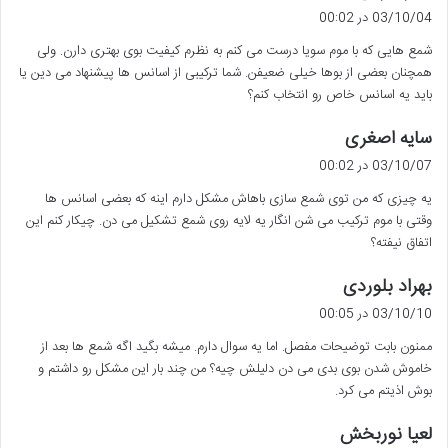
ف
03/10/04 در 00:02
ت
شمع هایی که با موم سویا درست می کنم به نظرم کیفیت بوی بهتری دارن. ولی
:
همچنان بعضی از بوها خیلی ضعیفن. شما ترکیبی از اسانس ها پیشنهاد می دین یا
باید یه اسانس خاص رو انتخاب کنم؟
گ
سایه اصغری
ف
03/10/07 در 00:02
ت
یه چیزی که من توی شمع سازی باهاش مشکل دارم اینه که بعضی اسانس ها
:
وقتی با موم ترکیب می شن انگار یه لایه روی شمع تشکیل می دن. چیکار کنم این
اتفاق نیفته؟
گ
بهراد بلوردی
ف
03/10/10 در 00:05
ت
ممنون بابت توضیحات مفصل. اما یه سوال دارم. میشه بگید اگه شمع ها بعد از
:
خاموش شدن بوی بدی می دن دلیلش چیه؟ من چند بار این مشکل رو داشتم و
بوش اذیتم می کرد.
گ
لعیا نوربخش