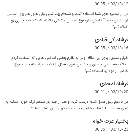
ف
03/10/12 در 00:05
ت
من از توصیه های شما استفاده کردم و شمعام بهتر شدن ولی هنوز هم بوی اسانس
:
زود از بین میره. آیا امکان داره نوع اسانس مشکلی داشته باشه؟ یا باید چیزی رو
اضافه کنم؟
گ
فرشاد کی قبادی
ف
03/10/16 در 00:05
ت
خیلی ممنون برای این مقاله. ولی به نظرم بعضی اسانس هایی که استفاده کردم
:
اصلاً به بقیه نمی چسبن و جدا می شن. مشکل از ترکیب مواد منه یا باید نوع
خاصی از موم رو استفاده کنم؟
گ
فرشاد امجدی
ف
03/10/20 در 00:01
ت
من با موم زنبور عسل شمع درست کردم و بعد از چند روز شمعم ترک خورد! ممکنه به
:
دمای محیط ربط داشته باشه؟ چیکار کنم که دوباره این اتفاق نیفته؟
گ
بختیار عزت خواه
ف
03/10/23 در 00:05