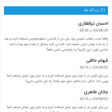
‫21 دیدگاه ها
گ
احسان ذوالفقاری
ف
03/08/29 در 00:30
ت
واقعاً عجب مطلب مفیدی بود. ولی من از اسانس اسطوخودوس استفاده کردم و بعد
:
از یه مدت بوش خیلی ضعیف شد. فکر می کنید مشکل از مقدار موم بوده یا باید
اسانس قوی تری بگیرم؟ یه راهنمایی بکنین لطفاً!
گ
شهنام خالقی
ف
03/09/02 در 00:10
ت
من برای اولین بار از موم زنبور عسل استفاده کردم و به جای بوی خوش شمعم اصلاً
:
بویی نداد. امکان داره بخاطر دمای موم باشه؟ راه حل خاصی دارین؟
گ
جانان طاهری
ف
03/09/02 در 00:10
ت
من برای اولین بار از موم زنبور عسل استفاده کردم و به جای بوی خوش شمعم اصلاً
: