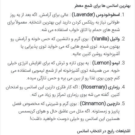
بهترین اسانس ها برای شمع معطر
اسطوخودوس
(Lavender)
: عالی برای آرامش. اگه بعد از یه روز
طولانی نیاز به ریلکس کردن دارید این بهترین انتخابه. معمولاً برای
شمع های حمام یا اتاق خواب استفاده می شه.
وانیل
(Vanilla)
: بوی گرم و دلنشین که حس خونه و آرامش رو
بهتون میده. توی شمع هایی که می خواید توی پذیرایی یا
آشپزخونه روشن کنین عالیه.
لیمو
(Lemon)
: یه بوی تازه و ترش که برای افزایش انرژی خیلی
خوبه. من همیشه توی آشپزخونه ام از شمع لیمویی استفاده می
کنم چون بوی غذا رو از بین می بره و حس تازگی میده.
رزماری
(Rosemary)
: اگه کار فکری دارین این اسانس رو امتحان
کنین. گفته می شه بوی رزماری تمرکز رو زیاد می کنه.
دارچین
(Cinnamon)
: بوی گرم و شیرینی که مخصوص فصل
پاییز و زمستونه. اگه مثل من عاشق حال و هوای کریسمس
هستین این اسانس رو خیلی دوست خواهید داشت!
اشتباهات رایج در انتخاب اسانس