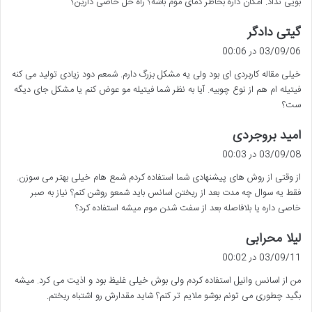
بویی نداد. امکان داره بخاطر دمای موم باشه؟ راه حل خاصی دارین؟
گ
گیتی دادگر
ف
03/09/06 در 00:06
ت
خیلی مقاله کاربردی ای بود ولی یه مشکل بزرگ دارم. شمعم دود زیادی تولید می کنه
:
فیتیله ام هم از نوع چوبیه. آیا به نظر شما فیتیله مو عوض کنم یا مشکل جای دیگه
ست؟
گ
امید بروجردی
ف
03/09/08 در 00:03
ت
از وقتی از روش های پیشنهادی شما استفاده کردم شمع هام خیلی بهتر می سوزن.
:
فقط یه سوال چه مدت بعد از ریختن اسانس باید شمعو روشن کنم؟ نیاز به صبر
خاصی داره یا بلافاصله بعد از سفت شدن موم میشه استفاده کرد؟
گ
لیلا محرابی
ف
03/09/11 در 00:02
ت
من از اسانس وانیل استفاده کردم ولی بوش خیلی غلیظ بود و اذیت می کرد. میشه
:
بگید چطوری می تونم بوشو ملایم تر کنم؟ شاید مقدارش رو اشتباه ریختم.