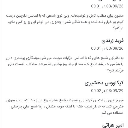
ف
03/09/23 در 00:01
ت
ممنون برای مطلب کامل و توضیحات. ولی توی شمعی که با اسانس دارچین درست
:
کردم بو خیلی تند شده و همه شاکی شدن! چطوری می تونم این بو رو کمی ملایم
تر کنم؟
گ
فرید زرندی
ف
03/09/26 در 00:01
ت
به نظرتون شمع هایی که با اسانس مرکبات درست می شن موندگاری بیشتری دارن
:
یا نه؟ من همیشه شمع هام بعد از چند روز بوشون کم میشه. مشکلی هست توی
فرآیند کارم؟
گ
کیکاووس دهشیری
ف
03/09/29 در 00:02
ت
من چندین بار امتحان کردم ولی همیشه شمع هام سریع تر از حد انتظار می سوزن.
:
فکر می کنید به خاطر فیتیله باشه یا اینکه مومم مشکل داره؟ شمع های پارافینی
استفاده می کنم.
گ
امیر هراتی