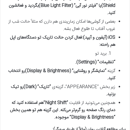
Shield)
یا
“فیلتر نور آبی” (Blue Light Filter)
بگردید و فعالشون
کنید.
بعضی از گوشی‌ها امکان زمان‌بندی هم دارن که مثلاً حالت شب از
غروب آفتاب تا طلوع فعال بشه.
iOS (آیفون و آیپد):
فعال کردن حالت تاریک تو دستگاه‌های اپل
هم راحته:
برید تو
“تنظیمات” (Settings)
.
گزینه
“نمایشگر و روشنایی” (Display & Brightness)
رو انتخاب
کنید.
زیر بخش “APPEARANCE”، گزینه‌ی
“تاریک” (Dark)
رو تیک
بزنید.
همچنین می‌تونید از قابلیت
“Night Shift”
هم استفاده کنید که
دمای رنگ صفحه رو گرم‌تر می‌کنه. این گزینه هم تو همین بخش
“Display & Brightness” موجوده.
برای مطالعه آنلاین رمان (مثلاً از طریق مرورگر):