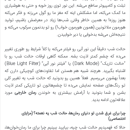
تبلت و کامپیوتر ساطع می‌شه. این نور توی روز خوبه و حتی به هوشیاری
ما کمک می‌کنه، اما مشکلش اینه که مغز ما رو گول می‌زنه و فکر می‌کنه
هنوز روزه! به همین خاطر وقتی شب‌ها زیاد در معرضش باشیم، تولید
هورمون ملاتونین (همون هورمون خواب!) رو تو بدنمون سرکوب می‌کنه و
نتیجه‌اش می‌شه بدخوابی یا دیر خوابیدن.
حالت شب دقیقاً این نور آبی رو فیلتر می‌کنه یا کلاً شرایط رو طوری تغییر
می‌ده که چشم کمتر اذیت بشه. ممکنه گاهی اوقات حالت شب رو با
“حالت تاریک” (Dark Mode) یا “فیلتر نور آبی” (Blue Light Filter)
اشتباه بگیرید. هرچند شبیه هم هستن اما تفاوت‌های کوچیکی دارن که
بعداً بهشون می‌رسیم. فعلاً همین رو بدونید که حالت شب یه تغییر کلی
تو رنگ‌های صفحه نمایش می‌ده تا چشم‌هاتون تو تاریکی کمتر اذیت
بشن و شما بتونید با آرامش بیشتری به خوندن
رمان خارجی
مورد
علاقه‌تون ادامه بدید.
چرا برای غرق شدن تو دنیای رمان‌ها، حالت شب یه نعمته؟ (مزایای
اختصاصی)
حالا که فهمیدیم حالت شب چیه، بیایید ببینیم چرا برای ما رمان‌خوان‌ها،