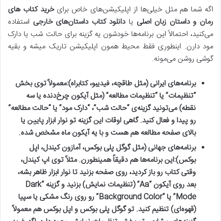
اگه شما هم مثل خیلی‌ها از اپلیکیشن‌های خاص برای
خرید کتاب‌ های
رمان و داستان زبان اصلی
یا
دانلود کتاب داستان‌های خارجی
استفاده
می‌کنید، احتمالاً این برنامه‌ها خودشون یه گزینه برای حالت شب یا دارک
مود دارن. اینطوری فقط محیط همون اپلیکیشن تاریک میشه و بقیه
گوشی روشن می‌مونه.
برنامه‌های ایرانی (مثل طاقچه، فیدیبو، کتابراه):
معمولاً توی بخش
“تنظیمات” یا “تنظیمات مطالعه” (مثل آیکون چرخ‌دنده یا سه
نقطه) می‌تونید گزینه‌ی “حالت شب”، “دارک مود” یا “حالت مطالعه”
رو پیدا و فعال کنید. گاهی اوقات این گزینه تو نوار ابزار پایین یا
بالای صفحه مطالعه هم هست و با یه آیکون ماه مشخص شده.
برنامه‌های جهانی (مثل گوگل پلی بوکس، آمازون کیندل، اپل
بوکس):
این برنامه‌ها هم دقیقاً همینطورن. مثلاً توی اپ کیندل،
وقتی کتاب رو باز کردید، روی صفحه بزنید تا نوار ابزار ظاهر بشه،
بعد روی آیکون “Aa” (تنظیمات نمایش) بزنید و گزینه “Dark
Mode” یا “Background Color” رو روی رنگ مشکی یا سپیا
(قهوه‌ای) تنظیم کنید. تو گوگل پلی بوکس و اپل بوکس هم معمولاً