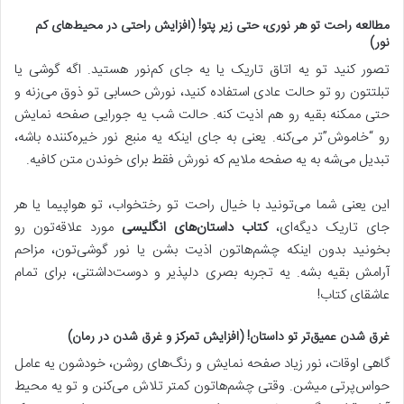
مطالعه راحت تو هر نوری، حتی زیر پتو! (افزایش راحتی در محیط‌های کم
نور)
تصور کنید تو یه اتاق تاریک یا یه جای کم‌نور هستید. اگه گوشی یا
تبلتتون رو تو حالت عادی استفاده کنید، نورش حسابی تو ذوق می‌زنه و
حتی ممکنه بقیه رو هم اذیت کنه. حالت شب یه جورایی صفحه نمایش
رو “خاموش”تر می‌کنه. یعنی به جای اینکه یه منبع نور خیره‌کننده باشه،
تبدیل می‌شه به یه صفحه ملایم که نورش فقط برای خوندن متن کافیه.
این یعنی شما می‌تونید با خیال راحت تو رختخواب، تو هواپیما یا هر
جای تاریک دیگه‌ای،
کتاب داستان‌های انگلیسی
مورد علاقه‌تون رو
بخونید بدون اینکه چشم‌هاتون اذیت بشن یا نور گوشی‌تون، مزاحم
آرامش بقیه بشه. یه تجربه بصری دلپذیر و دوست‌داشتنی، برای تمام
عاشقای کتاب!
غرق شدن عمیق‌تر تو داستان! (افزایش تمرکز و غرق شدن در رمان)
گاهی اوقات، نور زیاد صفحه نمایش و رنگ‌های روشن، خودشون یه عامل
حواس‌پرتی میشن. وقتی چشم‌هاتون کمتر تلاش می‌کنن و تو یه محیط