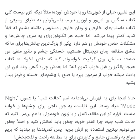
این تغییر، خیلی از خوبی‌ها رو با خودش آورده؛ مثلاً دیگه لازم نیست کلی
کتاب سنگین رو این‌ور و اون‌ور ببریم، یا می‌تونیم به دنیای وسیعی از
کتاب‌ داستان‌های خارجی و رمان خارجی دسترسی داشته باشیم که قبلاً
شاید کمتر پیدا می‌شد. اما خب، هر تکنولوژی‌ای یه سری چالش‌ها و
مشکلات خاص خودش رو هم داره. یکی از بزرگ‌ترین چالش‌ها برای ما که
عاشق مطالعه رمان دیجیتال هستیم، خستگی چشم و تاثیر منفی نور
صفحه نمایش روی کیفیت خوابمونه. کیه که دلش نخواد یه کتاب
هیجان‌انگیز رو قبل خواب تموم کنه؟ اما بعدش چی؟ گاهی وقتا این نور
باعث میشه خواب از سرمون بپره یا صبح با چشم‌های خسته و قرمز بیدار
بشیم.
حالا اینجا پای یه قهرمان بی‌ادعا به اسم “حالت شب” یا همون “Night
Mode” میاد وسط. این قابلیت، یه جور ناجی برای چشم‌ها و خواب
ماست. قراره تو این مقاله، کامل و با زبون خودمونی با هم بررسی کنیم که
حالت شب چیه، چرا انقدر خوبه، چطور باید فعالش کنیم و اصلاً چطور
می‌تونیم بهترین استفاده رو ازش ببریم. پس کمربندها رو ببندید که بریم
سراغ یه راهنمای جامع و کاربردی برای یه مطالعه راحت و لذت‌بخش!