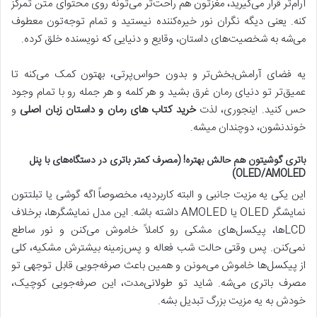
آرام‌تر قرار می‌گیرید، مغزتون هم راحت‌تر می‌تونه روی محتوای متن تمرکز
کنه. یعنی دیگه نگران نور خیره‌کننده نیستید و تمام توجه‌تون معطوف
می‌شه به شخصیت‌های داستان، وقایع و دنیایی که نویسنده خلق کرده.
یه فضای آرامش‌بخش‌تر و بدون حواس‌پرتی، بهتون کمک می‌کنه تا
عمیق‌تر تو دنیای رمان غرق بشید و هر کلمه و هر جمله رو با تمام وجود
حس کنید. اینجوری، لذت
خرید کتاب‌ های رمان و داستان زبان اصلی
و
خوندنشون، دوچندان میشه.
باتری گوشیتون هم حالش بهتره! (مصرف کمتر باتری در دستگاه‌های با پنل
OLED/AMOLED)
این یکی یه مزیت جانبی و البته کاربردیه، مخصوصاً اگه گوشی یا تبلتتون
نمایشگر OLED یا AMOLED داشته باشه. این مدل نمایشگرها، برخلاف
LCDها، پیکسل‌های مشکی رو کاملاً خاموش می‌کنن و نور ساطع
نمی‌کنن. پس وقتی حالت شب فعاله و پس‌زمینه بیشترش مشکیه، کلی
از پیکسل‌ها خاموش می‌مونن و همین باعث صرفه‌جویی قابل توجهی تو
مصرف باتری می‌شه. شاید تو طولانی‌مدت، این صرفه‌جویی کوچیک،
خودش به یه مزیت بزرگ تبدیل بشه.