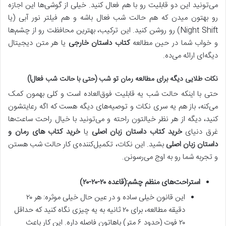
می‌تونید این دو قابلیت رو با هم فعال کنید. خیلی از گوشی‌ها این اجازه
رو بهتون میدن که هم حالت شب فعال باشه و هم فیلتر نور آبی (یا
Night Shift) رو روشن کنید. این ترکیب، بهترین محافظت رو از چشم‌ها
و خواب شما در حین مطالعه
کتاب داستان خارجی
یا هر متن دیجیتال
دیگه‌ای ارائه می‌ده.
نکات طلایی دیگه برای مطالعه رمان تو شب (حتی با حالت شب فعال!)
حتی با اینکه حالت شب یه قابلیت فوق‌العاده است و کلی بهمون کمک
می‌کنه، باز هم یه سری نکات و توصیه‌های دیگه هست که اگه رعایتشون
کنید، دیگه از هر نظر خیالتون راحته و می‌تونید با خیال راحت ساعت‌ها
غرق دنیای
خرید کتاب داستان زبان اصلی
یا
خرید کتاب‌ های رمان و
داستان زبان اصلی
بشید. این نکات، تکمیل‌کننده‌ی کار حالت شب هستن
و تجربه شما رو به اوج می‌رسونن.
استراحت‌های منظم چشم:
(قاعده ۲۰-۲۰-۲۰)
این قانون خیلی ساده و در عین حال خیلی موثره: هر ۲۰
دقیقه مطالعه، برای ۲۰ ثانیه به یه چیزی نگاه کنید که حداقل
۲۰ فوت (حدود ۶ متر) باهاتون فاصله داره. این کار باعث