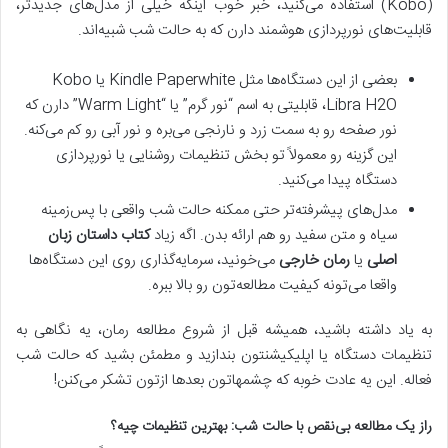
(Kobo) استفاده می‌کنید، خبر خوب اینکه خیلی از مدل‌های جدیدتر،
قابلیت‌های نورپردازی هوشمند دارن که به حالت شب شبیه‌اند.
بعضی از این دستگاه‌ها مثل Kindle Paperwhite یا Kobo
Libra H2O، قابلیتی به اسم “نور گرم” یا “Warm Light” دارن که
نور صفحه رو به سمت زرد و نارنجی می‌بره و نور آبی رو کم می‌کنه.
این گزینه رو معمولاً تو بخش تنظیمات روشنایی یا نورپردازی
دستگاه پیدا می‌کنید.
مدل‌های پیشرفته‌تر حتی ممکنه حالت شب واقعی با پس‌زمینه
سیاه و متن سفید رو هم ارائه بدن. اگه زیاد
کتاب داستان زبان
اصلی
یا
رمان خارجی
می‌خونید، سرمایه‌گذاری روی این دستگاه‌ها
واقعا می‌تونه کیفیت مطالعه‌تون رو بالا ببره.
به یاد داشته باشید، همیشه قبل از شروع مطالعه رمان، یه نگاهی به
تنظیمات دستگاه یا اپلیکیشنتون بندازید و مطمئن بشید که حالت شب
فعاله. این یه عادت خوبه که چشمهاتون بعدها ازتون تشکر می‌کنن!
راز یک مطالعه بی‌نقص با حالت شب: بهترین تنظیمات چیه؟