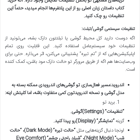
گزینه‌های مشابهی تو بخش تنظیمات نمایش وجود داره. اگه
خرید
کتاب داستان زبان اصلی
رو از این پلتفرم‌ها انجام میدید، حتماً این
تنظیمات رو چک کنید.
تنظیمات سیستمی گوشی/تبلت:
اگه دوست دارید کل محیط گوشی یا تبلتتون دارک بشه، می‌تونید از
تنظیمات خود سیستم‌عامل استفاده کنید. این قابلیت روی تمام
اپلیکیشن‌هایی که از “تم تیره” پشتیبانی می‌کنن، اثر می‌ذاره. حتی برای
وب‌سایت‌ها هم اگه از طریق مرورگر تو حالت دارک مود باشن، کمک کننده
است.
اندروید:
مسیر فعال‌سازی تو گوشی‌های اندرویدی ممکنه بسته به
مدل گوشی و نسخه اندرویدتون کمی متفاوت باشه، اما کلیتش اینه:
برید تو
“تنظیمات” (Settings)
گوشی.
گزینه
“نمایشگر” (Display)
رو پیدا کنید.
اونجا دنبال گزینه‌هایی مثل
“حالت تیره” (Dark Mode)
،
“حالت
شب” (Night Mode)
،
“شیلد راحتی چشم” (Eye Comfort