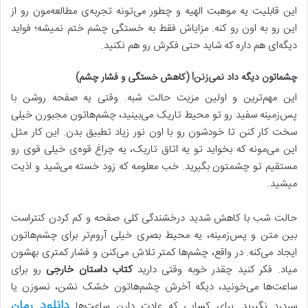
این قابلیت یه موهبت الهیه و چطور می‌تونه تجربه‌ی مطالعه‌مون رو از
این رو به اون رو کنه. مزایاش فقط به خستگی چشم ختم نمیشه؛ فواید
دیگه‌ای هم داره که شاید حتی فکرش رو هم نکنید.
چشماتون دیگه داد نمی‌زنن! (کاهش خستگی و فشار چشم)
این مهم‌ترین و اولین مزیت حالت شبه. وقتی یه صفحه روشن با
پس‌زمینه سفید رو تو محیط تاریک می‌بینید، چشم‌هاتون مجبورن خیلی
سخت کار کنن تا خودشون رو با اون نور زیاد تطبیق بدن. این کار مثل
این می‌مونه که بخواید تو یه اتاق تاریک، یه چراغ قوه‌ی خیلی قوی رو
مستقیم تو چشمتون بگیرید. خب معلومه که زود خسته می‌شید و اذیت
میشید.
حالت شب با کاهش شدید درخشندگی کلی صفحه و کم کردن کنتراست
بین متن و پس‌زمینه، یه محیط بصری خیلی آروم‌تر برای چشم‌هاتون
ایجاد می‌کنه. در واقع، چشم‌ها کمتر تلاش می‌کنن و فشار کمتری بهشون
میاد. فکر کنید چقدر خوبه وقتی دارید
کتاب داستان خارجی
رو برای
ساعت‌ها می‌خونید، دیگه آخرش چشم‌هاتون خشک نشن، نسوزن یا
دانلود رمان
سردرد نگیرید. برای کسایی که عادت دارن ساعت‌ها