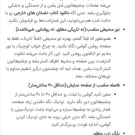
می‌شه عضلات چشم‌هاتون شل بشن و از خستگی و خشکی
جلوگیری بشه. حتی اگه
دانلود کتاب داستان های خارجی
رو با
حالت شب هم می‌خونید، این استراحت‌ها رو فراموش نکنید.
نور محیطی مناسب:
(نه تاریکی مطلق، نه روشنایی خیره‌کننده)
همونطور که قبلاً گفتم، بهتره تو محیطی کاملاً تاریک، فقط به
صفحه روشن گوشی نگاه نکنید. یه چراغ خواب کوچیک با نور
ملایم تو اتاقتون روشن کنید. این کار باعث می‌شه تفاوت
کنتراست بین صفحه و محیط اطراف کمتر بشه و چشم‌هاتون
کمتر اذیت بشن. هدف اینه که چشمتون درگیر تنظیم مداوم با
نورهای مختلف نشه.
فاصله مناسب از صفحه نمایش:
(حداقل ۳۰ سانتی‌متر)
سعی کنید گوشی یا تبلت رو حداقل ۳۰ تا ۴۰ سانتی‌متر از
چشم‌هاتون دور نگه دارید. نزدیک نگه داشتن زیاد صفحه،
فشار زیادی به چشم‌ها میاره و می‌تونه باعث نزدیک‌بینی یا
خستگی بشه. اگه متن خیلی ریزه، به جای نزدیک کردن
گوشی، اندازه فونت رو بزرگ‌تر کنید.
پلک زدن منظم: