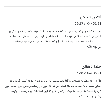
گ
آبتین شیردل
ف
04/08/21 در 08:25
ت
عجب نکته‌هایی گفتید! من همیشه فکر می‌کردم ثبت برند فقط یه نام و لوگو رو
:
شامل می‌شه، اما حالا می‌فهمم که انواع مختلفی داره. این برند صوتی هم جالبه!
یعنی میشه با صدا هم برند ثبت کرد؟ واقعاً خلاقیت توی این حوزه بی‌نهایت
می‌تونه باشه.
گ
حلما دهقان
ف
04/08/21 در 16:38
ت
واااای! چه مطلب مفیدی! واقعاً باید بیشتر به این موضوع توجه کنیم. ثبت برند
:
خیلی مهمه و به کسب وکارها کمک می‌کنه که توی بازار متمایز بشن. من خودم توی
کارم به شدت به برندم اهمیت میدم و الان که این اطلاعات رو خوندم، می‌فهمم
چقدر باید دقت کنم.