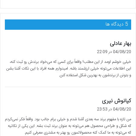
‫5 دیدگاه ها
گ
بهار عادلی
ف
04/08/20 در 22:09
ت
خیلی خوشم اومد از این مطلب! واقعاً برای کسی که می‌خواد برندش رو ثبت کنه،
:
این اطلاعات می‌تونه خیلی ارزشمند باشه. امیدوارم همه افراد با این نکات آشنا بشن
و بتونن از برندشون به بهترین شکل استفاده کنن.
گ
کیانوش نیری
ف
04/08/20 در 23:53
ت
من تازه با مفهوم برند سه بعدی آشنا شدم و خیلی برام جالب بود. واقعاً فکر نمی‌کردم
:
که شکل و طراحی محصول هم می‌تونه به عنوان برند ثبت بشه. این یکی از نکاتیه
که می‌تونه به ما کمک کنه محصولاتمون رو بهتر به مشتری معرفی کنیم.