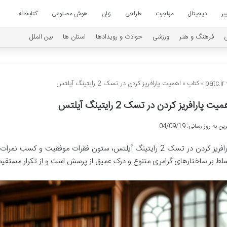
پر
دیجیتال
مهاجرت
طراحی
زبان
هوش مصنوعی
کتابخانه
فرهنگ و هنر
ورزشی
حوادث و رویدادها
استان ها
بین الملل
patc.ir
»
کتاب
»
اهمیت پارافریز کردن در تسک 2 رایتینگ آیلتس
یت پارافریز کردن در تسک 2 رایتینگ آیلتس
ن به روز رسانی: 04/09/19
پارافریز کردن در تسک 2 رایتینگ آیلتس، ستون فقرات موفقیت و کسب
لط بر ساختارهای گرامری متنوع و درک عمیق از پرسش است و از تکرار مستقیم