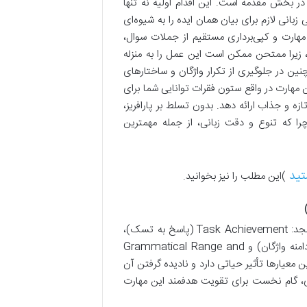
 در بخش مقدمه است. این اقدام اولیه نه تنها
زبانی لازم برای بیان همان ایده را به شیوه‌ای
 مهارت و کپی‌برداری مستقیم از جملات سوال،
Task Achie شما تأثیر منفی بگذارد، زیرا ممتحن ممکن است این عمل را به منزله
ین در جلوگیری از تکرار واژگان و ساختارهای
ین مهارت در واقع ستون فقرات توانایی شما برای
زه و جذاب ارائه دهد. بدون تسلط بر پارافریز،
ن خواهد بود، چرا که تنوع و دقت زبانی، از جمله مهمترین
تید
)این مطلب را نیز بخوانید.
آزمون آیلتس، مهارت رایتینگ را بر اساس چهار معیار اصلی و بسیار دقیق می‌سنجد: Task Achievement (پاسخ به تسک)،
Coherence and Cohesion (انسجام و پیوستگی)، Lexical Resource (دامنه واژگان) و Grammatical Range and
ز این معیارها تأثیر حیاتی دارد و نادیده گرفتن آن
لیدی، گام نخست برای تقویت هدفمند این مهارت