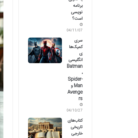
برنامه
نویسی
است؟
04/11/07
سری
کمیک‌ها
ی
انگلیسی
Batman
،
Spider-
Man و
Avenge
rs
04/10/27
کتاب‌های
تاریخی
خارجی