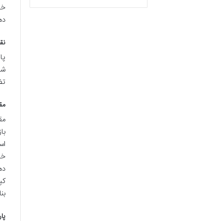
خو
ده
نق
شم
تض
مقدمه
مق
با
اس
خل
کپ
بن
پارا