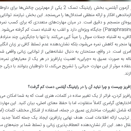
در آزمون آیلتس، بخش رایتینگ تسک 2 یکی از مهم‌ترین 
زماندهی افکار و ارائه منطقی استدلال‌ها را می‌سنجد. این بخش نیازمند توانایی
وه‌ای منسجم و دقیق است. در میان مهارت‌های متعددی که برای کسب نمره ب
(Paraphrasing) جایگاه ویژه‌ای دارد و اغلب به اشتباه دست کم گرفته می
کافی، به اشتباه جملات سوال را عیناً کپی می‌کنند یا تنها با جایگزینی چند مترا
ها منجر به کاهش نمره می‌شود، بلکه نشان‌دهنده عدم تسلط کافی بر زبان انگل
امری است. در واقع، ممتحنان به دنبال نشانه‌هایی از توانایی زبانی واقعی شم
اله به صورت عمیق به «چرایی» اهمیت پارافریز در هر یک از معیارهای نمره‌د
تفاده موثر از این مهارت حیاتی را تشریح می‌کند، تا داوطلبان بتوانند با درکی ج
زند.
رافریز چیست و چرا نباید آن را در رایتینگ آیلتس دست کم گرفت؟
رافریز کردن، فراتر از یک تغییر ساده در کلمات، هنری است که به شما امکان می‌د
ختارهای گرامری کاملاً متفاوت، اما با حفظ معنای اصلی، بیان کنید. این مهار
که شامل تغییرات ساختاری عمیق در جمله، استفاده از اشکال مختلف کلمات (اس
 ترتیب ارائه اطلاعات است. هدف نهایی پارافریز، ایجاد یک جمله کاملاً جدید