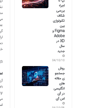
پ تا
آی
اجرا؛
نش
بررسی
مت
شکاف
تکنولوژی
عد
بین
گر
Figma و
Adobe
ار
XD در
سال
خو
جدید
04/10/10
اگ
روش
جستجو
اهم
ی مقاله
های
انگلیسی
در آی
می
اس آی
اس