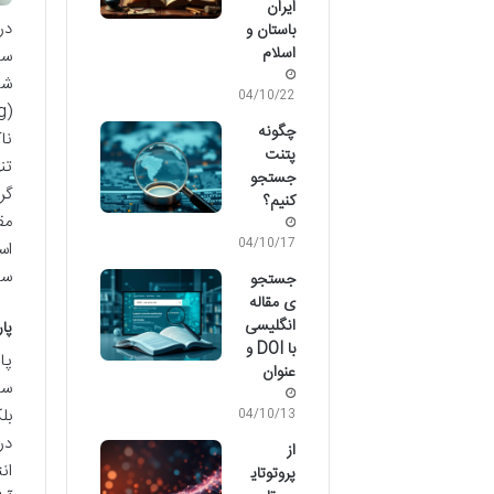
ایران
باستان و
اسلام
سا
شی
04/10/22
چگونه
نا
پتنت
تن
جستجو
گر
کنیم؟
مق
04/10/17
اس
سا
جستجو
ی مقاله
انگلیسی
پا
با DOI و
پا
عنوان
سا
بل
04/10/13
در
از
پروتوتای