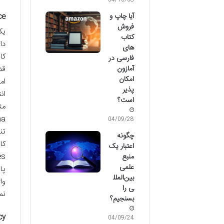
04/10/08
آیا چاپ و
rce
فروش
یک
کتاب
دا
های
کا
فارسی در
قد
آمازون
امکان
پذیر
است؟
04/09/28
تن
چگونه
اعتبار یک
منبع
علمی
بین‌الملل
وا
ی را
نم
بسنجیم؟
acy
04/09/24