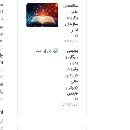
صر
مقاله‌های
علمی
برگزیده
سال‌های
تو
اخیر
04/09/15
بونوس
رایگان و
بدون
واریز در
شم
بازارهای
مالی
کریپتو و
بگ
فارکس
بت
04/07/27
ent