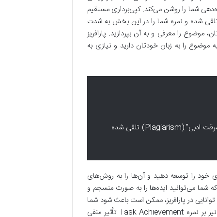
‌دهی شما را روشن می‌کند. کپی‌برداری مستقیم
ات سوال، حتی با تغییرات جزئی، به عنوان “سرقت ادبی” (Plagiarism) تلقی شده و نمره شما را در این بخش به شدت
 موضوع را معرفی و به آن بپردازید. پارافریز
 موضوع را به زبان خودتان دارید و نیازی به
کپی‌برداری مستقیم از جملات سوال، حتی با تغییرات جزئی، به عنوان “سرقت ادبی” (Plagiarism) تلقی شده
های خود را توسعه دهید و آن‌ها را به روش‌های
ه شما می‌توانید ایده‌ها را به صورت منسجم و
خود بخش مهمی از Task Achievement است. عدم توانایی در پارافریز، ممکن است باعث شود شما
به جای توسعه ایده‌ها، فقط آن‌ها را با کلماتی کمی متفاوت تکرار کنید که این نیز بر نمره Task Achievement تأثیر منفی