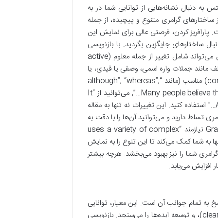
 به دنبال نشانه‌هایی از توانایی شما در به
این به معنای استفاده از ساختارهای گرامری متنوع و پیچیده، از جمله
رکب است. پارافریز کردن، فرصتی عالی برای نمایش این
بال ساختارهای جایگزین بگردید. با بازنویسی
جملات، شما مجبور می‌شوید که ساختارهای گرامری متفاوتی را به کار ببرید. این می‌تواند شامل تغییر از جمله معلوم (active
ملات واره‌ای مختلف مانند جملات واره اسمی، وصفی یا قیدی، یا
ترکیب جملات ساده به جملات پیچیده‌تر با استفاده از حروف ربط (conjunctions) مناسب (مانند “although”, “whereas”,
“due to”, “in spite of”, “consequently”) باشد. به عنوان مثال، به جای “Many people believe that…”, می‌توانید از “It
is widely believed that…” یا “A common perspective suggests that…” استفاده کنید. این تغییرات نه تنها به مقاله
 تسلط دارید و می‌توانید آن‌ها را با دقت به
کار ببرید. دستیابی به نمره 7 یا بالاتر در Grammatical Range and Accuracy نیازمند “uses a variety of complex
pr” است. پارافریز کردن، نه تنها به شما کمک می‌کند تا این تنوع را به نمایش
گرامری شما را نیز بهبود می‌بخشد. هرچه بیشتر
 افزایش می‌یابد.
صحیح و کامل سوال و پاسخ به تمام جوانب آن است. این معیار، توانایی
شما در پاسخگویی به پرسش مطرح شده، ارائه یک موقعیت روشن (clear position)، و توسعه ایده‌ها را می‌سنجد. بازنویسی