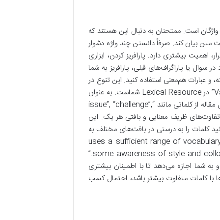
اژگان است. ممتحنان به دنبال این هستند که
فت متن بیان کند. صرفاً دانستن چند واژه دشوار
، اهمیت بیشتری دارد. پارافریز کردن، ابزاری
 سوال یا پاراگراف‌های قبلی، پارافریز به شما
مترادف‌های مناسب، کالوکیشن‌های (Collocations) پیشرفته، و عبارات هم‌معنی استفاده کنید. این تنوع در
انتخاب واژگان و استفاده صحیح از آن‌ها، نشان‌دهنده “Variety and Precision” در Lexical Resource شماست. به عنوان
مثال، اگر در سوال از کلمه “problem” استفاده شده باشد، شما می‌توانید در طول مقاله از کلماتی مانند “issue”, “challenge”,
ید، البته با در نظر گرفتن تفاوت‌های ظریف معنایی و بافتی هر یک. این
انید کلمات را به درستی در بافت‌های مختلف به
ه 7 در Lexical Resource به داوطلبی داده می‌شود که “uses a sufficient range of vocabulary with
some awareness of style and collocation, though there may be inappropriate choices sometimes.”
طح از “range” و “awareness” نزدیک می‌کند و به شما اجازه می‌دهد تا با اطمینان بیشتری
‌ها با کلمات متفاوت بیشتر باشد، احتمال کسب