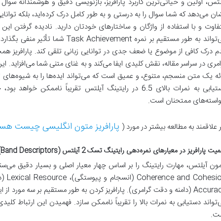
لتس، اولین و حیاتی‌ترین کاربرد پارافریز، بازنویسی دقیق و هوشمندانه سوال
ان می‌دهد که شما سوال را به درستی و به طور کامل درک کرده‌اید، بلکه توانایی 
فاوت و با استفاده از واژگان و ساختارهای خودتان دارید. نادیده گرفتن این
می‌تواند به طور مستقیم بر نمره vement
م درک کافی از موضوع یا ضعف جدی در توانایی زبانی تلقی کند. پارافریز همچن
امری در سراسر مقاله، نقش کلیدی ایفا می‌کند و به غنای متنی شما می‌افزاید. ا
ائه یک متن منسجم، متنوع، و عمیق است که می‌تواند ایده‌ها را به شیوه‌های تا
دستیابی به نمرات بالای 6.5 در رایتینگ آیلتس تقریباً ناممک
استه‌های ممتحنان است.
پارافریز متون انگلیسی چیست هس
ر علاقمند به مطالعه بیشتر در مورد (
یت پارافریز در معیارهای نمره‌دهی رایتینگ تسک 2 آیلتس (Band Descriptors)
Accuracy (دامنه و دقت گرامری). پارافریز کردن به طور مستقیم بر سه مورد ا
‌تواند دستیابی به نمرات بالا را تقریباً ناممکن سازد. فهمیدن این ارتباط ک
ت.