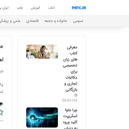
کتاب
آموزش
چاپ
ایران پی
عمومی
خانواده و جامعه
اقتصادی
علمی و پزشکی
معرفی
کتاب
اهم
های زبان
تخصصی
برای
آخری
مکاتبات
تجاری و
بازرگانی
تس
05/01/24
چرا جاوا
اسکریپت
کلید ورود
به دنیای