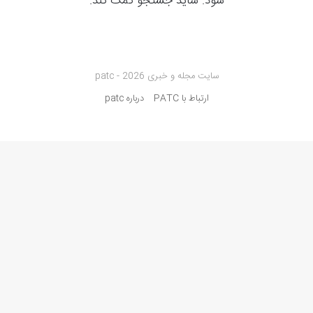
شود. شاید جستجو کمک کند.
سایت مجله و خبری patc - 2026
ارتباط با PATC
درباره patc