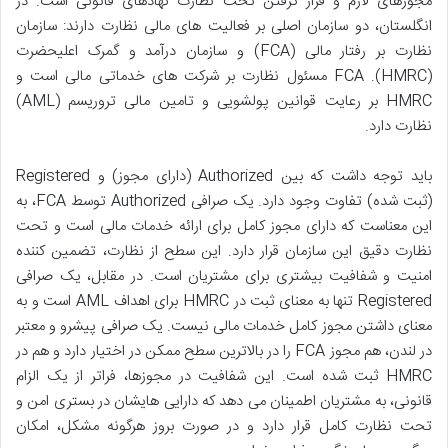
مجوزهای لازم و قرار گرفتن تحت نظارت نهادهای قانونی است. در
انگلستان، دو سازمان اصلی بر فعالیت های مالی نظارت دارند: سازمان
نظارت بر رفتار مالی (FCA) و سازمان درآمد و گمرک اعلیحضرت
(HMRC). FCA مسئول نظارت بر شرکت های خدماتی مالی است و
HMRC بر رعایت قوانین پولشویی و تامین مالی تروریسم (AML)
نظارت دارد.
باید توجه داشت که بین Authorized (دارای مجوز) و Registered
(ثبت شده) تفاوت وجود دارد. یک صرافی Authorized توسط FCA، به
این معناست که دارای مجوز کامل برای ارائه خدمات مالی است و تحت
نظارت دقیق این سازمان قرار دارد. این سطح از نظارت، تضمین کننده
امنیت و شفافیت بیشتری برای مشتریان است. در مقابل، یک صرافی
Registered تنها به معنای ثبت در HMRC برای اهداف AML است و به
معنای داشتن مجوز کامل خدمات مالی نیست. یک صرافی پیشرو و معتبر
در لندن، هم مجوز FCA را در بالاترین سطح ممکن در اختیار دارد و هم در
HMRC ثبت شده است. این شفافیت در مجوزها، فراتر از یک الزام
قانونی، به مشتریان اطمینان می دهد که دارایی هایشان در بستری امن و
تحت نظارت کامل قرار دارد و در صورت بروز هرگونه مشکل، امکان