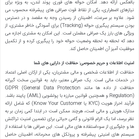
بالعکس ارائه دهد. امکان حواله های فوری پوند لندن، به ویژه برای
نیازهای اضطراری، یکی از نقاط قوت صرافی های پیشرفته محسوب می
شود. علاوه بر سرعت، اطمینان از رسیدن وجه به مقصد و در دسترس
بودن سیستم پیگیری حواله (Tracking) برای آسودگی خاطر مشتری، از
ویژگی های بارز یک صرافی مطمئن است. این امکان به مشتری اجازه می
دهد که لحظه به لحظه وضعیت حواله خود را پیگیری کرده و از تکمیل
موفقیت آمیز آن اطمینان حاصل کند.
امنیت اطلاعات و حریم خصوصی: حفاظت از دارایی های شما
حفاظت از اطلاعات شخصی و مالی مشتریان، یکی از ارکان اصلی اعتماد
در خدمات مالی است. یک صرافی معتبر، باید به قوانین سخت گیرانه
حفاظت از داده ها مانند GDPR (General Data Protection
Regulation) و همچنین قوانین مبارزه با پولشویی (AML) پایبند باشد.
فرآیند احراز هویت (KYC یا Know Your Customer) که شامل ارائه
مدارک هویتی و مالی است، هرچند ممکن است در ابتدا کمی زمان بر به
نظر برسد، اما یک الزام قانونی و گامی حیاتی برای تضمین امنیت تراکنش
ها و جلوگیری از سوءاستفاده های مالی است. این صرافی ها با استفاده از
سیستم های امنیتی پیشرفته و پروتکل های محرمانه، اطمینان حاصل