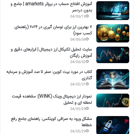
آموزش افتتاح حساب در بروکر amarkets | جامع و
بدون دردسر
04/06/10
۷ بهترین ارز برای نوسان گیری در ۲۰۲۴ (راهنمای
کسب سود)
04/06/04
سایت تحلیل تکنیکال ارز دیجیتال | ابزارهای دقیق و
آموزش رایگان
04/06/02
کتاب در مورد بیت کوین: صفر تا صد آموزش و سرمایه
گذاری
04/05/31
نمودار ارز دیجیتال وینک (WINK): مشاهده قیمت
لحظه ای و تحلیل
04/05/29
مشکل ورود به صرافی کوینکس: راهنمای جامع رفع
خطاها
04/05/29