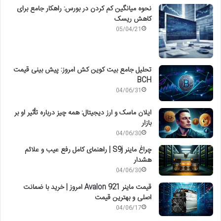
نحوه میانگین کم کردن در بورس: راهکار جامع برای
کاهش ریسک
05/04/21
تحلیل جامع بیت کوین کش امروز: پیش بینی قیمت
BCH
04/06/31
ایلان ماسک و ارز دیجیتال: همه چیز درباره تأثیر او بر
بازار
04/06/30
چراغ ماینر S9j | راهنمای کامل رفع عیب و علائم
هشدار
04/06/30
قیمت ماینر Avalon 921 امروز | خرید با ضمانت
اصلی و بهترین قیمت
04/06/17