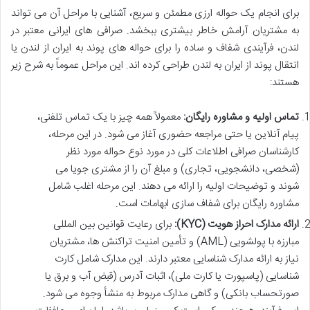
برای انجام یک حواله ارزی مطمئن و سریع، آشنایی با مراحل آن می تواند
به مشتریان آرامش خاطر بیشتری ببخشد. صرافی های ایرانی معتبر در
لندن، فرآیندی شفاف و ساده را برای حواله های پوند به ایران از لندن یا
انتقال پوند از ایران به لندن طراحی کرده اند. این مراحل عموماً به شرح زیر
هستند:
تماس اولیه و مشاوره رایگان:
معمولاً همه چیز با یک تماس تلفنی،
پیام آنلاین یا حتی مراجعه حضوری آغاز می شود. در این مرحله،
کارشناسان صرافی اطلاعات کلی در مورد نوع حواله مورد نظر
(شخصی، دانشجویی، تجاری) و مبلغ آن را از مشتری جویا می
شوند و توضیحات اولیه را ارائه می دهند. این مرحله اغلب شامل
مشاوره رایگان برای شفاف سازی ابهامات است.
ارائه مدارک احراز هویت (KYC):
برای رعایت قوانین بین المللی
مبارزه با پولشویی (AML) و تأمین امنیت تراکنش ها، مشتریان
نیاز به ارائه مدارک شناسایی معتبر دارند. این مدارک شامل کارت
شناسایی (پاسپورت یا کارت ملی)، اثبات آدرس (قبض آب و برق یا
صورتحساب بانکی) و گاهی مدارک مربوط به منشأ وجوه می شود.