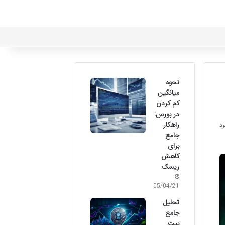
نحوه
میانگین
کم کردن
در بورس:
راهکار
جامع
برای
کاهش
ریسک
05/04/21
تحلیل
جامع
بیت