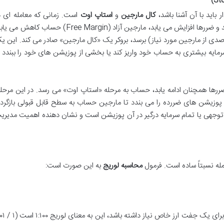
 باید با آن آشنا باشد،
کال مارجین
و
استاپ اوت
است. زمانی که معامله ای د
جهت عکس پیش بینی معامله گر حرکت می کند و ضررها افزایش می یابد، مارجین آزاد (Free Margin) حساب کاهش 
رصدی از مارجین مورد نیاز) برسد، بروکر یک «کال مارجین» صادر می کند. این ی
مایه بیشتری به حساب خود واریز کند یا بخشی از پوزیشن های خود را ببندد ت
ضررها همچنان ادامه یابد، حساب به مرحله «استاپ اوت» می رسد. در این مرحله
ن پوزیشن های ضررده را می بندد تا مارجین حساب به سطح قابل قبولی بازگردد
وجهی یا تمام سرمایه درگیر در آن پوزیشن است و نشان دهنده اهمیت مدیری
مله نسبتاً ساده است. فرمول
محاسبه لوریج
به این صورت است:
به عنوان مثال، اگر بروکر شما ۱ درصد مارجین را برای یک جفت ا