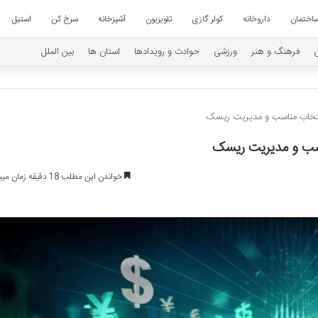
اختمان
داروخانه
کولر گازی
تلویزیون
آشپزخانه
سرخ کن
استیل
فرهنگ و هنر
ورزشی
حوادث و رویدادها
استان ها
بین الملل
 انتخاب مناسب و مدیریت ریسک
اسب و مدیریت ریسک
خواندن این مطلب 18 دقیقه زمان میبرد