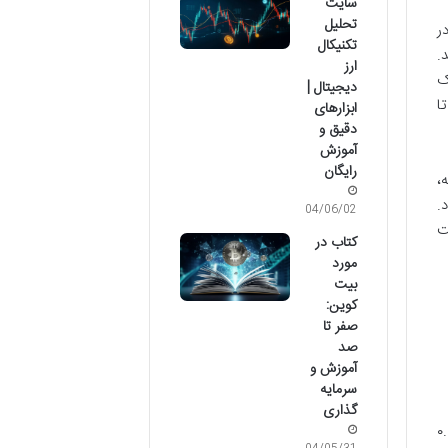
سایت
تحلیل
ر
تکنیکال
می یابد.
ارز
ک
دیجیتال |
ا
ابزارهای
دقیق و
آموزش
رایگان
،
.
04/06/02
ت
کتاب در
مورد
بیت
کوین:
صفر تا
صد
آموزش و
سرمایه
گذاری
رز خاص نیاز داشته باشد، این به معنای لوریج ۱:۱۰۰ است (۱ / ۰.۰۱