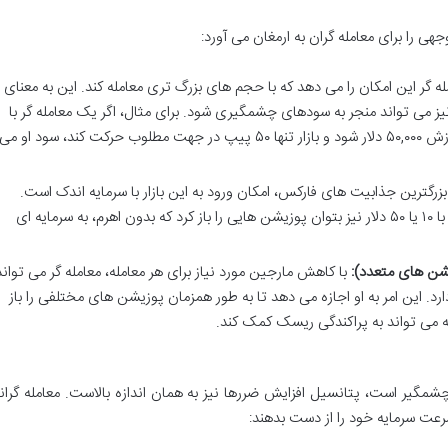
ی را برای معامله گران به ارمغان می آورد:
له گر این امکان را می دهد که با حجم های بزرگ تری معامله کند. این به معنای
می تواند منجر به سودهای چشمگیری شود. برای مثال، اگر یک معامله گر با
۱۰۰۰ دلار و اهرم ۱:۵۰ وارد یک معامله به ارزش ۵۰,۰۰۰ دلار شود و بازار تنها ۵۰ پیپ در جهت مطلوب حرکت کند، سود او می
بزرگترین جذابیت های فارکس، امکان ورود به این بازار با سرمایه اندک است.
لوریج این امکان را فراهم می کند که حتی با ۱۰ یا ۵۰ دلار نیز بتوان پوزیشن هایی را باز کرد که بدون اهرم، به سرمایه ای
شن های متعدد):
با کاهش مارجین مورد نیاز برای هر معامله، معامله گر می تواند
رد. این امر به او اجازه می دهد تا به طور همزمان پوزیشن های مختلفی را باز
که می تواند به پراکندگی ریسک کمک کند.
مگیر است، پتانسیل افزایش ضررها نیز به همان اندازه بالاست. معامله گران
رعت سرمایه خود را از دست بدهند: