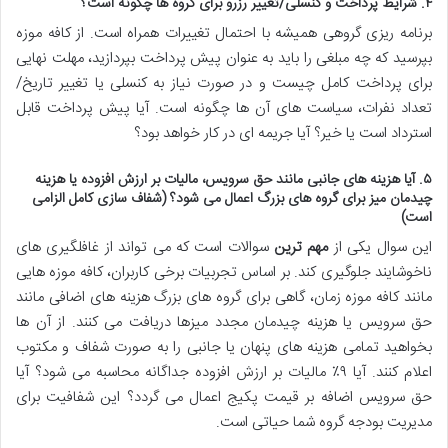
۴. شرایط پرداخت و کنسلی/تغییر رزرو برای گروه ها چگونه است؟
برنامه ریزی گروهی همیشه با احتمال تغییرات همراه است. از کافه موزه
بپرسید که چه مبلغی را باید به عنوان پیش پرداخت بپردازید، مهلت نهایی
برای پرداخت کامل چیست و در صورت نیاز به کنسلی یا تغییر تاریخ/
تعداد نفرات، سیاست های آن ها چگونه است. آیا پیش پرداخت قابل
استرداد است یا خیر؟ آیا جریمه ای در کار خواهد بود؟
۵. آیا هزینه های جانبی مانند حق سرویس، مالیات بر ارزش افزوده یا هزینه
چیدمان میز برای گروه های بزرگ اعمال می شود؟ (شفاف سازی کامل الزامی
است)
این سوال یکی از
مهم ترین
سوالات است که می تواند از غافلگیری های
ناخوشایند جلوگیری کند. بر اساس تجربیات برخی کاربران، کافه موزه هایی
مانند کافه موزه زمان، گاهی برای گروه های بزرگ هزینه های اضافی مانند
حق سرویس یا هزینه چیدمان مجدد میزها دریافت می کنند. از آن ها
بخواهید تمامی هزینه های پنهان یا جانبی را به صورت شفاف و مکتوب
اعلام کنند. آیا ۹٪ مالیات بر ارزش افزوده جداگانه محاسبه می شود؟ آیا
حق سرویس اضافه بر قیمت پکیج اعمال می گردد؟ این شفافیت برای
مدیریت بودجه گروه شما حیاتی است.