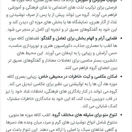
ترکیب سرگرمی و آموزش:
برخلاف کافه های سنتی، کافه موزه ها
فرصتی برای ترکیب لذت های اجتماعی با غنای فرهنگی و آموزشی
فراهم می آورند. گروه می تواند پیش از یا پس از صرف نوشیدنی و
غذا، از آثار هنری، نمایشگاه ها یا بخش های موزه ای دیدن کند و
این خود به گفتگوهای عمیق تر و تجربه ای کامل تر منجر می شود.
فضایی آرام و الهام بخش برای تعامل و گفتگو:
فضاهای کافه موزه
ها اغلب با معماری جذاب، دکوراسیون هنری و نورپردازی مناسب،
حس آرامش و زیبایی را به ارمغان می آورند. این محیط های
دلنشین، بستر مناسبی برای تعاملات معنادار و گفتگوهای عمیق تر
بین اعضای گروه فراهم می کنند.
امکان عکاسی و ثبت خاطرات در محیطی خاص:
زیبایی بصری کافه
موزه ها، آن ها را به لوکیشنی بی نظیر برای عکاسی تبدیل می کند.
گروه می تواند در کنار یادگاری های فرهنگی، لحظات شاد خود را نیز
در قاب دوربین ثبت کند، که این خود به ماندگاری خاطرات مشترک
کمک شایانی می کند.
تنوع منو برای سلیقه های مختلف گروه:
اغلب کافه موزه ها منویی
متنوع شامل انواع نوشیدنی های گرم و سرد، میان وعده ها، دسرها
و گاهی غذاهای سبک یا اصلی را ارائه می دهند. این تنوع باعث می