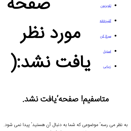
صفحه
یزیون
زخانه
مورد نظر
خ کن
یل
یافت نشد:(
ایی
تاسفیم! صفحه’یافت نشد.
رسه’ موضوعی که شما به دنبال آن هستید’ پیدا نمی شود.