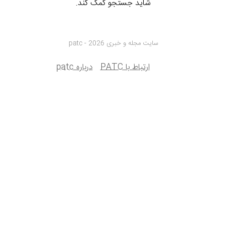
شاید جستجو کمک کند.
سایت مجله و خبری patc - 2026
ارتباط با PATC
درباره patc