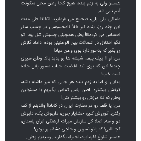
همسر: ولی به زعم بنده، هیچ کجا وطن محل سکونت
آدم نمی شه.
مامانی: بلی بلی، صحیح می فرمایید! اتفاقا طی مدت
این چند روز، بنده نیز خلأ نامحسوسی در چسب سفر
احساس می کردمااا! یعنی همچینی چسبش شل بود. تو
نگو اختلال در اتصالات بین الوطنینی بوده. داماد گازش
رو بگیر که بدجور داره بوی وطن میاد!
من: اوااا! پیف پیف، شیشه ها رو بدید بالا. وطن سیری
چنده! این که بوی تند افاضات جناب سمور بغل جاده
است خب!
بابایی: و اما به زعم بنده هر جایی که مرز داشته باشه،
کیفش بیشتره. اصن باس تماس بگیریم با مسئولین
وطن که کلا مرزش رو بیشتر کنن!
من: یا قلف رو در سفارت ایران در کانادا! والدینم از کف
رفتن. کوروش کبیر، خشایار جون، داریوش یک، دایوش
دو و سه. اصلا کل سازمان میراث فرهنگی ایران باستان،
کجااااایی! که بانو نسرین و حاجی عشقم رو بردن!
همسر: شلوغ نفرمایید، احترام بگذارید. رسیدیم وطن.