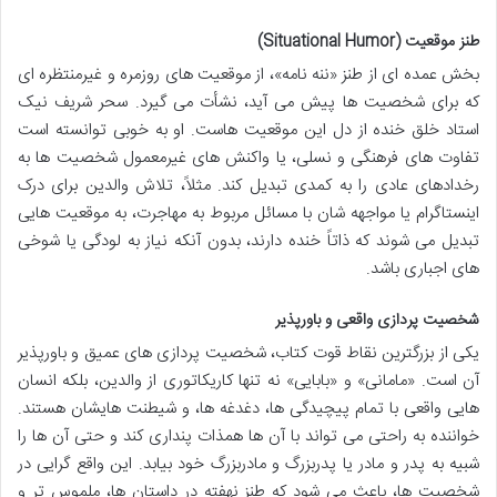
طنز موقعیت (Situational Humor)
بخش عمده ای از طنز «ننه نامه»، از موقعیت های روزمره و غیرمنتظره ای
که برای شخصیت ها پیش می آید، نشأت می گیرد. سحر شریف نیک
استاد خلق خنده از دل این موقعیت هاست. او به خوبی توانسته است
تفاوت های فرهنگی و نسلی، یا واکنش های غیرمعمول شخصیت ها به
رخدادهای عادی را به کمدی تبدیل کند. مثلاً، تلاش والدین برای درک
اینستاگرام یا مواجهه شان با مسائل مربوط به مهاجرت، به موقعیت هایی
تبدیل می شوند که ذاتاً خنده دارند، بدون آنکه نیاز به لودگی یا شوخی
های اجباری باشد.
شخصیت پردازی واقعی و باورپذیر
یکی از بزرگترین نقاط قوت کتاب، شخصیت پردازی های عمیق و باورپذیر
آن است. «مامانی» و «بابایی» نه تنها کاریکاتوری از والدین، بلکه انسان
هایی واقعی با تمام پیچیدگی ها، دغدغه ها، و شیطنت هایشان هستند.
خواننده به راحتی می تواند با آن ها همذات پنداری کند و حتی آن ها را
شبیه به پدر و مادر یا پدربزرگ و مادربزرگ خود بیابد. این واقع گرایی در
شخصیت ها، باعث می شود که طنز نهفته در داستان ها، ملموس تر و