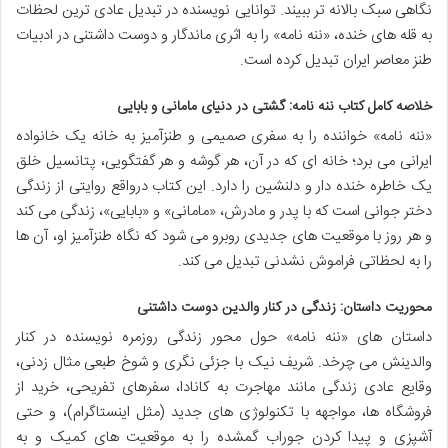
نگاهی سبک بالانه تر ببیند. توانایی نویسنده در تبدیل عادی ترین لحظات
به قله های خنده، «ننه نامه» را به اثری ماندگار و دوست داشتنی در ادبیات
طنز معاصر ایران تبدیل کرده است.
خلاصه کامل کتاب ننه نامه: گشتی در دنیای مامانی و بابایی
«ننه نامه» خواننده را به سفری صمیمی و طنزآمیز به خانه یک خانواده
ایرانی می برد؛ خانه ای که در آن، هر گوشه و هر گفتگویی، پتانسیل خلق
یک خاطره خنده دار و دلنشین را دارد. این کتاب درواقع روایتی از زندگی
دختر جوانی است که با پدر و مادرش، «مامانی» و «بابایی»، زندگی می کند
و هر روز با موقعیت های جدیدی روبرو می شود که نگاه طنزآمیز او، آن ها
را به لحظاتی فراموش نشدنی تبدیل می کند.
محوریت داستان: زندگی در کنار والدین دوست داشتنی
داستان های «ننه نامه» حول محور زندگی روزمره نویسنده در کنار
والدینش می چرخد. شریف نیک با جزئی نگری و شوخ طبعی مثال زدنی،
وقایع عادی زندگی مانند مهاجرت به کانادا، سفرهای تفریحی، خرید از
فروشگاه ها، مواجهه با تکنولوژی های جدید (مثل اینستاگرام)، و حتی
آشپزی و پیدا کردن جوراب گمشده را به موقعیت های کمیک و به