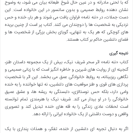
که با لحنی مادرانه و در عین حال شوخ طبعانه بیان می شود، به وضوح
نشان دهنده روابط صمیمی و بدون سانسور در این خانواده است. این
دست جملات، در «ننه نامه» فراوان یافت می شوند و هر بار، خنده و حس
نزدیکی به شخصیت ها را دوچندان می کنند. کتاب پر است از چنین بریده
های کوچکی که هر یک به تنهایی، گویای بخش بزرگی از شخصیت ها و
فضای دلنشین حاکم بر کتاب هستند.
نتیجه گیری
کتاب «ننه نامه» اثر سحر شریف نیک، بیش از یک مجموعه داستان طنز،
گنجینه ای از روایت های شیرین و خاطره انگیز است که با زبانی صمیمی و
نگاهی ریزبینانه، به روابط خانوادگی عمق می بخشد. این اثر با شخصیت
پردازی های قوی و طنز موقعیت های دلنشین، نه تنها خواننده را به خنده
وامی دارد، بلکه حس نوستالژی، دلبستگی به ریشه ها، و عشق عمیق
خانوادگی را در او بیدار می کند. شریف نیک با هنرمندی تمام توانسته
است لحظات عادی زندگی را به قله های خنده تبدیل کند و تصویری
واقعی و دوست داشتنی از یک خانواده ایرانی را ارائه دهد.
اگر به دنبال تجربه ای دلنشین از خنده، تفکر، و همذات پنداری با یک