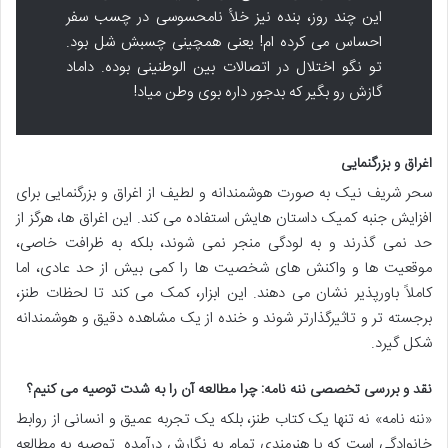
این چند روز، بنده نیز خلأ نامحسوسی در چسب سفر
احساس می کرده ام! یعنی همچینی چسبش شل بود.
تو نگو اختلال در اتصالات بین الوطنینی بوده. داماد
گازش رو بگیر که بدجور داره بوی وطن میاد!
اغراق و بزرگنمایی
سحر شریف نیک به صورت هوشمندانه و لطیف از اغراق و بزرگنمایی برای
افزایش جنبه کمیک داستان هایش استفاده می کند. این اغراق ها، هرگز از
حد نمی گذرند و به لودگی منجر نمی شوند، بلکه به ظرافت خاصی،
موقعیت ها و واکنش های شخصیت ها را کمی بیش از حد عادی، اما
کاملاً باورپذیر نشان می دهند. این ابزار، کمک می کند تا لحظات طنز،
برجسته تر و تاثیرگذارتر شوند و خنده از یک مشاهده دقیق و هوشمندانه
شکل گیرد.
نقد و بررسی تخصصی ننه نامه: چرا مطالعه آن را به شدت توصیه می کنیم؟
«ننه نامه» نه تنها یک کتاب طنز، بلکه یک تجربه عمیق و انسانی از روابط
خانوادگی است که با هنرمندی تمام به نگارش درآمده. توصیه به مطالعه