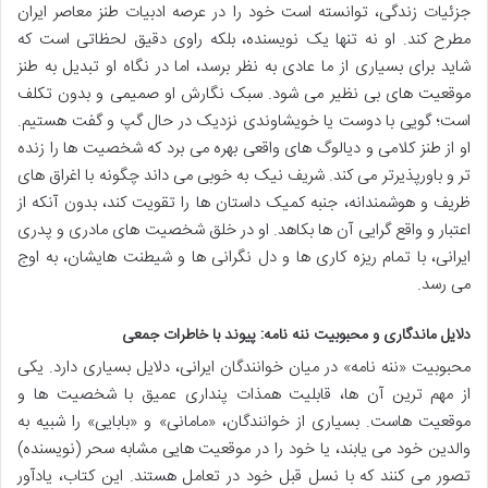
جزئیات زندگی، توانسته است خود را در عرصه ادبیات طنز معاصر ایران
مطرح کند. او نه تنها یک نویسنده، بلکه راوی دقیق لحظاتی است که
شاید برای بسیاری از ما عادی به نظر برسد، اما در نگاه او تبدیل به طنز
موقعیت های بی نظیر می شود. سبک نگارش او صمیمی و بدون تکلف
است؛ گویی با دوست یا خویشاوندی نزدیک در حال گپ و گفت هستیم.
او از طنز کلامی و دیالوگ های واقعی بهره می برد که شخصیت ها را زنده
تر و باورپذیرتر می کند. شریف نیک به خوبی می داند چگونه با اغراق های
ظریف و هوشمندانه، جنبه کمیک داستان ها را تقویت کند، بدون آنکه از
اعتبار و واقع گرایی آن ها بکاهد. او در خلق شخصیت های مادری و پدری
ایرانی، با تمام ریزه کاری ها و دل نگرانی ها و شیطنت هایشان، به اوج
می رسد.
دلایل ماندگاری و محبوبیت ننه نامه: پیوند با خاطرات جمعی
محبوبیت «ننه نامه» در میان خوانندگان ایرانی، دلایل بسیاری دارد. یکی
از مهم ترین آن ها، قابلیت همذات پنداری عمیق با شخصیت ها و
موقعیت هاست. بسیاری از خوانندگان، «مامانی» و «بابایی» را شبیه به
والدین خود می یابند، یا خود را در موقعیت هایی مشابه سحر (نویسنده)
تصور می کنند که با نسل قبل خود در تعامل هستند. این کتاب، یادآور