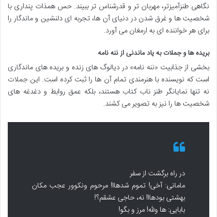
نگاهی طنزآمیزتر، مهربان تر و قدرشناس تر ببیند. حس همذات پنداری با
شخصیت ها و غرق شدن در دنیای آن ها، تجربه ای دلنشین و ماندگار را
برای هر خواننده ای به ارمغان می آورد.
بریده ها و جملات به یاد ماندنی از ننه نامه
بخشی از جذابیت «ننه نامه» در دیالوگ های زنده و بریده های ماندگاری
است که نویسنده با هنرمندی تمام آن ها را ثبت کرده است. این جملات
نه تنها نمایانگر طنز ناب کتاب هستند، بلکه عمق روابط و دغدغه های
شخصیت ها را نیز به تصویر می کشند.
در راه برگشت از سفر
مامانی: آخی! تموم شدهاا! مرحوم ونکوور عجب مکان
بهشتی بودهاا! نه، حاجی عشقم؟!
بابایی: ها ولله! مرز و بگو!