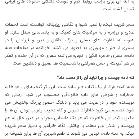
به آینه ای برای بازتاب روابط گرم و دوست داشتنی خانواده های ایرانی
تبدیل گشته است.
سحر شریف نیک، با قلمی شیوا و نگاهی ریزبینانه، توانسته است لحظات
عادی و روزمره را به موقعیت های کمیک و به یادماندنی مبدل سازد. او
هنرمندانه، تفاوت های نسلی و درک متقابل والدین و فرزندان را در
بستری از طنز و مهرورزی به تصویر می کشد. خواننده در صفحات «ننه
نامه»، سفری خاطره انگیز را تجربه می کند؛ سفری که در آن خنده و تفکر
در هم آمیخته و حس همراهی با شخصیت ها، عمیق و دلنشین است.
ننه نامه چیست و چرا نباید آن را از دست داد؟
«ننه نامه» فراتر از یک کتاب طنز ساده است؛ این اثر گنجینه ای از عواطف،
خاطرات و شوخی های ناب خانوادگی محسوب می شود. زمانی که
نویسنده خود را در غربت می یابد و دلتنگ حضور پررنگ والدینش می
شود، تصمیم می گیرد خاطرات شیرین و گاه عجیب وغریب بودن آن ها را
مکتوب کند. این خاطرات که هر یک داستانی مجزا و در عین حال به هم
پیوسته را شکل می دهند، با چاشنی نگاه طنزآمیز و دقیق سحر شریف
نیک، به «ننه نامه» تبدیل می شوند تا طعم شیرین آن ها برای همیشه بر