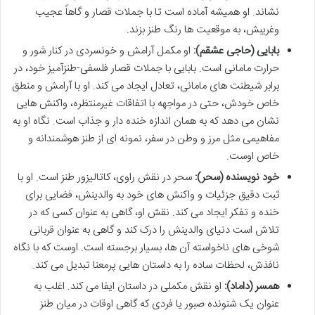
نشاند. او همیشه آماده است تا با جملات قصار و گاهاً عجیب
وغریبش، به موقعیت ها رنگ طنز بزند.
بابایی (حاجی عشقم):
او مکمل آرامش و خونسردی در کنار شور و
حرارت مامانی است. بابایی با جملات قصار فلسفی-طنزآمیز خود، در
برابر شیطنت های مامانی، تعادل ایجاد می کند. او با آرامش و منطق
خاص خودش، حتی در مواجهه با اتفاقات غیرمنتظره، واکنش هایی
نشان می دهد که به همان اندازه خنده دار و جذاب است. نگاه او به
مفاهیمی مثل مرز و وطن در سفر، نمونه ای از طنز هوشمندانه و
خاص اوست.
خود نویسنده (سحر):
سحر در نقش راوی، کاتالیزور طنز است. او با
ثبت دقیق جزئیات و واکنش های خود به والدینش، فضایی برای
خنده و تفکر ایجاد می کند. نقش او، گاهی به عنوان کسی که در
تلاش است دنیای والدینش را درک کند و گاهی به عنوان قربانی
شوخی های ناخواسته آن ها، بسیار برجسته است. اوست که با نگاه
نافذش، لحظات ساده را به داستان هایی پرمعنا تبدیل می کند.
همسر (داماد):
او نقش مکملی در داستان ایفا می کند. اغلب به
عنوان یک شنونده صبور یا فردی که گاهی اوقات در میان طنز