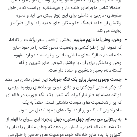
روحیه جهانگردی (یا حداقل سفردوستی) والدین دارد. این فصل
احتمالا شامل ماجراهای خنده دار و غیرمنتظره ای است که در طول
سفرهای خارجی یا داخلی برای این زوج پیش می آید و نحوه
واکنش آن ها به فرهنگ ها و مکان های جدید را با زبانی طنزآمیز
روایت می کند.
وطن، وطن! ما داریم میاییم:
بخشی از فصل سفر برگشت از کانادا،
که نمونه ای از طنز کلامی و وضعیت محور کتاب را در خود جای
داده است. دیالوگ های مامانی، بابایی و نویسنده درباره مفهوم
وطن و دلتنگی برای آن، با چاشنی شوخی های شیرین و گاه
گستاخانه، بسیار دلنشین و خنده دار است.
جست وجوی بسیار برای یک لنگه جوراب:
این فصل نشان می دهد
که چگونه حتی کوچکترین و عادی ترین رویدادهای روزمره نیز می
توانند دستمایه طنز قرار گیرند. گم شدن یک لنگه جوراب در خانه ای
که پر از شخصیت های دوست داشتنی است، حتماً به یک
ماجراجویی کمیک و پر از دیالوگ های بامزه تبدیل می شود.
یه پیتزایی من بسازم چهل ستون، چهل پنجره:
این عنوان با الهام از
یک شعر عامیانه قدیمی، نشان می دهد که چطور مامانی یا بابایی با
آشپزی یا ایده های خلاقانه خود، موقعیت های خاصی را خلق می