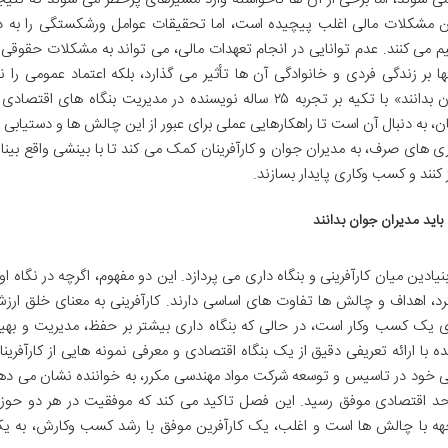
 مشکلات مالی اغلب پیچیده است، اما تحقیقات عوامل ورشکستگی را به د
 می کنند. عدم توانایی در انجام تعهدات مالی، می تواند به مشکلات حقوقی 
 بر زندگی فردی و خانوادگی آن ها تأثیر می گذارد، بلکه اعتماد عمومی را نی
کاهش می دهد. کتاب «آنچه باید مدیران جوان بدانند» با تکیه بر تجربه ۲۵ ساله نویسنده در مدیریت بنگاه های اقتصا
به دنبال آن است تا راهکارهایی عملی برای عبور از این چالش ها و دستیابی ب
وری های صرف، به مدیران جوان و کارآفرینان کمک می کند تا با بینشی واقع بینان
ز کنند و کسب وکاری پایدار بسازند.
اید مدیران جوان بدانند
یادین میان کارآفرینی و بنگاه داری می پردازد. این دو مفهوم، اگرچه در نگاه او
کرد، اهداف و چالش ها تفاوت های اساسی دارند. کارآفرینی به معنای خلق ارز
 یک کسب وکار است، در حالی که بنگاه داری بیشتر بر حفظ، مدیریت و بهین
با ارائه تعریفی دقیق از یک بنگاه اقتصادی و معرفی نمونه هایی از کارآفرینا
خصی خود در تاسیس و توسعه شرکت مواد مهندسی مکرر، به خواننده نشان می ده
حد اقتصادی موفق رسید. این فصل تاکید می کند که موفقیت در هر دو حوزه
واجهه با چالش ها است و اغلب، یک کارآفرین موفق با رشد کسب وکارش، به ی