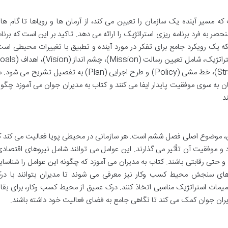
که مسیر آینده یک سازمان را تعیین می کند، از آرمان ها و رویاها تا گام ها
ر به فرد برنامه ریزی استراتژیک را ارائه می دهد. تاکید بر این است که برنام
ه یک رویکرد جامع برای تفکر در مورد آینده و تطبیق با تغییرات محیطی است
رویکردها و فرآیندهای گام به گام برنامه ریزی استراتژیک، شامل تعیین رسالت (Mission)، چشم
– Objectives – Targets)، استراتژی (Strategy)، خط مشی (Policy) و طرح اجرایی (Plan) به تفصیل تشریح می ش
 به سوی موفقیت پایدار ایفا می کنند و کتاب به مدیران جوان می آموزد چگون
د.
ن، موضوع اصلی فصل ششم است. هر سازمانی در محیطی پویا فعالیت می کند ک
 و موفقیت آن تأثیر می گذارند. این عوامل می توانند شامل نیروهای اقتصادی
 حتی رقابتی باشند. کتاب به مدیران می آموزد که چگونه این عوامل را شناسای
های سنجش محیط کسب وکار نیز معرفی می شوند تا مدیران بتوانند با در
ت استراتژیک مناسبی اتخاذ کنند. درک عمیق از محیط کسب وکار، برای بقا 
ران جوان کمک می کند تا نگاهی جامع به فضای فعالیت خود داشته باشند.