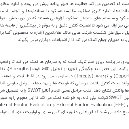
است که تضمین می کند فعالیت ها طبق برنامه پیش می روند و نتایج مطلو
اردها، اندازه گیری عملکرد، مقایسه عملکرد با استانداردها و انجام اقداما
ملکرد و سیستم های سنجش عملکرد، ابزارهایی هستند که در این بخش معرف
نیز ارائه می شود تا اهمیت کنترل دقیق و به موقع در پیشگیری از فاجعه ها
ل دقیق علل شکست شرکت هایی مانند علاءالدین (اشاره به محصولی آشنا برا
، به مدیران جوان کمک می کند تا از اشتباهات دیگران درس بگیرند.
تمند و کاربردی در برنامه ریزی استراتژیک است که به سازمان ها کمک می کند تا وضعی
داخلی و خارجی خود را به صورت جامع ارزیابی کنند. این فصل، به چگونگی تجزیه و تحلیل 
ضعف (Weaknesses)، فرصت ها (Opportunities) و تهدیدها (Threats) در سازمان می پردازد. نقاط قوت و ضعف
نند تحت کنترل باشند، در حالی که فرصت ها و تهدیدها به عوامل خارجی اشار
دارند که سازمان باید آن ها را شناسایی و به آن ها واکنش نشان دهد. کتاب مراحل عملی انجام آنالیز SWOT را ب
می دهد و با ارائه مثال های کاربردی، مانند تحلیل SWOT شرکت لبنی کاله، به خواننده کمک می کند تا این مفهوم را به ص
عملی درک کند. همچنین، نحوه طراحی جداول External Factor Evaluation (EFE) و nal Factor Evaluation
 توضیح داده می شود که ابزارهایی دقیق برای کمی سازی و اولویت بندی این عوام