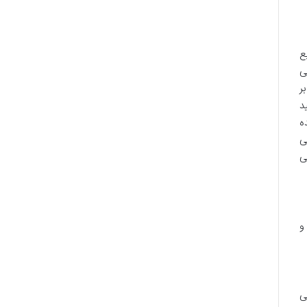
ع
ی
ر
د
ه
ی
ی
و
ی