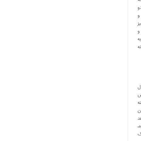
و
و
ز
دی و
ه
ه
ل
ش
ه
ن
د
،
ک