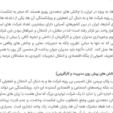
ها، به ویژه در ایران، با چالش های متعددی روبرو هستند که منجر به شکست 
 رویه شرکت ها و به دنبال آن تعطیلی و ورشکستگی آن ها، یکی از دغدغه ها
 آمارها، ایران در بین کشورهای آسیایی دارای بیشترین تعداد شرکت های ثب
 واحد نیز فراتر رفته است؛ اما در مقابل، در انحلال و غیرفعال بودن این شرک
م برخورداری مدیران جوان و کارآفرینان از دانش و تجربه کافی را بیش از پی
ی که نه تنها به مبانی نظری، بلکه به تجربیات عملی و چالش های واقعی م
ها عمل کنند. کتاب «آنچه باید مدیران جوان بدانند» اثر محسن گل پور، با همی
تعریف اصولی از بنگاه اقتصادی و انتقال تجربیات کاربردی، به مشتاقان عرصه را
الش های پیش روی مدیریت و کارآفرینی)
وکار، بررسی علل تاسیس بی رویه شرکت ها و به دنبال آن انحلال و تعطیلی آ
، بلکه پیامدهای اجتماعی و اقتصادی گسترده ای دارد. ورشکستگی می تواند ا
جاره اش را ندارد تا یک شرکت تولیدی بزرگ که سال هاست با زیان های مداو
اژگان متعددی چون وضع نامطلوب مالی، شکست، وخامت، و عدم قدرت پرداخ
 اما نقطه مشترک همه آن ها، پایان فعالیت یک واحد تجاری است. بسیاری ا
 می شوند، اما برخی از آن ها ناخواسته وارد مسیرهای پرخطر می شوند که نتیج