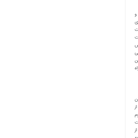
و
ی
ت
ت
ش
ی
ن
ه
ن
ز
م
ت
ز
ه