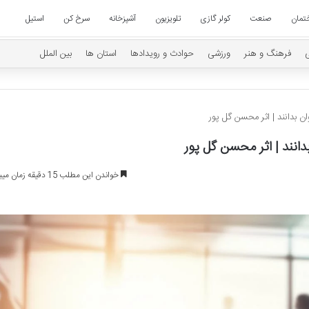
تمان
صنعت
کولر گازی
تلویزیون
آشپزخانه
سرخ کن
استیل
فرهنگ و هنر
ورزشی
حوادث و رویدادها
استان ها
بین الملل
ن بدانند | اثر محسن گل پور
دانند | اثر محسن گل پور
خواندن این مطلب 15 دقیقه زمان میبرد