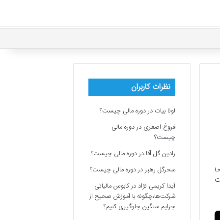
نظرات کاربران
لونا بیات
در
دوره مالی چیست؟
فروغ اصغری
در
دوره مالی
چیست؟
رادین گل آقا
در
دوره مالی چیست؟
ی
سحرگل رهبر
در
دوره مالی چیست؟
ت
آیدا کریمی نژاد
در
کابوس مالیاتی
شرکت‌ها،چگونه با آموزش صحیح از
جرایم سنگین جلوگیری کنیم؟