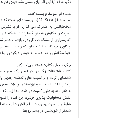
بگیرند که آیا این اثر برای مسیر رشد فردی آن ه
درباره ام. سوسا، نویسنده کتاب
ام. سوسا (M. Sosa)، نویسند
مخاطبانش به اشتراک می گذارد. او با نگارش
نظرات و افکارش به طور گسترده در شبکه های ا
که بسیاری از مشکلات زنان در روابط، از عدم شن
واکاوی می کند و تاکید دارد که راه حل حقی
خوانندگانش را به احترام به خود و دیگری و بنا
چکیده اصلی کتاب: هسته و پیام مرکزی
کتاب
اشتباهات یک زن
در اصل یک سفر خودکا
شناسایی کرده و از آسیب های گذشته رهایی یاب
پایدار، ابتدا باید به خودارزشمندی و عزت ن
عاطفی، نه به دلیل کمبود در طرف مقابل، بلکه ب
نقش
مسئولیت پذیری فردی
، این ایده را تق
هایش و نحوه برخوردش با چالش ها وابسته اس
شادتر از خویشتن در بستر روابط.