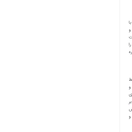
ا
و
ت
ا
ه
ط
و
ی
ر
ش
و