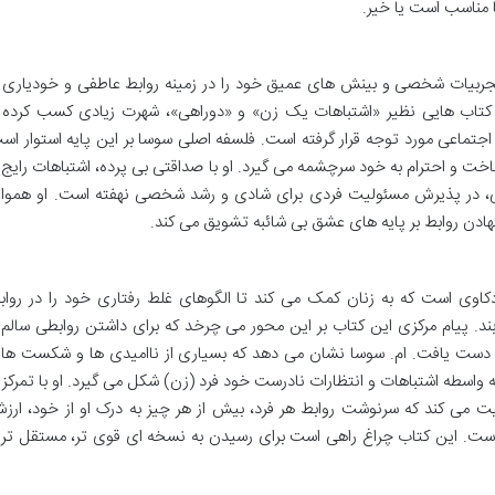
ا مناسب است یا خیر.
ه ای است که تجربیات شخصی و بینش های عمیق خود را در زمینه روابط عاطفی و خودیاری ب
 کتاب هایی نظیر «اشتباهات یک زن» و «دوراهی»، شهرت زیادی کسب کرده 
جتماعی مورد توجه قرار گرفته است. فلسفه اصلی سوسا بر این پایه استوار اس
اخت و احترام به خود سرچشمه می گیرد. او با صداقتی بی پرده، اشتباهات رایج ر
قی، در پذیرش مسئولیت فردی برای شادی و رشد شخصی نهفته است. او هموار
 نهادن روابط بر پایه های عشق بی شائبه تشویق می کند.
وی است که به زنان کمک می کند تا الگوهای غلط رفتاری خود را در رواب
ند. پیام مرکزی این کتاب بر این محور می چرخد که برای داشتن روابطی سالم 
فس دست یافت. ام. سوسا نشان می دهد که بسیاری از ناامیدی ها و شکست ها
ه واسطه اشتباهات و انتظارات نادرست خود فرد (زن) شکل می گیرد. او با تمرکز ب
ویت می کند که سرنوشت روابط هر فرد، بیش از هر چیز به درک او از خود، ارز
ت. این کتاب چراغ راهی است برای رسیدن به نسخه ای قوی تر، مستقل تر 