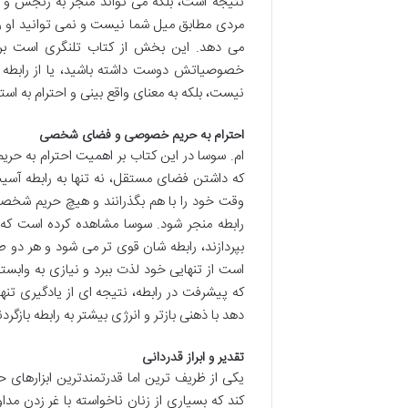
نتیجه است، بلکه می تواند منجر به رنجش و 
مردی مطابق میل شما نیست و نمی توانید او را ه
می دهد. این بخش از کتاب تلنگری است برا
خصوصیاتش دوست داشته باشید، یا از رابطه ا
نیست، بلکه به معنای واقع بینی و احترام به ا
احترام به حریم خصوصی و فضای شخصی
ام. سوسا در این کتاب بر اهمیت احترام به ح
که داشتن فضای مستقل، نه تنها به رابطه آسیب
وقت خود را با هم بگذرانند و هیچ حریم شخصی
رابطه منجر شود. سوسا مشاهده کرده است که و
بپردازند، رابطه شان قوی تر می شود و هر دو 
است از تنهایی خود لذت ببرد و نیازی به وابست
که پیشرفت در رابطه، نتیجه ای از یادگیری تنه
دهد با ذهنی بازتر و انرژی بیشتر به رابطه بازگردن
تقدیر و ابراز قدردانی
یکی از ظریف ترین اما قدرتمندترین ابزارهای حف
کند که بسیاری از زنان ناخواسته با غر زدن م