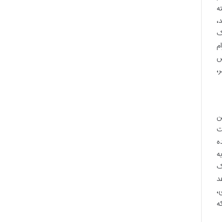
ه
،
ک
م
ش
،
ن
ت
ه
ه
ک
د
،
ه