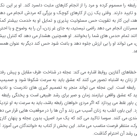
بطه را مسموم کرده و مرد را از انجام کارهای مثبت دلسرد کند. او بر این نکت
و تایید دارند. وقتی یک زن از کارهای کوچک و بزرگی که مردش انجام می دهد
 دهد، این کار به تقویت حس مسئولیت پذیری و تمایل او به خدمت بیشتر کم
همسرتان انجام می دهد راضی نیستید، به جای غر زدن، آن را به وضوح و با احترا
 توانند تمام حدس های شما را بخوانند. او همچنین هشدار می دهد که کنترل بی
گی، می تواند او را بی ارزش جلوه دهد و باعث شود حس کند دیگر به عنوان همسر
د.
 خطاهای آغازین روابط اشاره می کند: عجله در شناخت طرف مقابل و پیش رفت
 از زنان به اشتباه تصور می کنند که عشق باید به سرعت شکوفا شود و صمیمی
 رابطه است. این عجله می تواند منجر به تصمیم گیری های نادرست و نادید
د که عشق واقعی نیازمند زمان و صبر برای رشد طبیعی است و پختگی رابطه ب
 باور غلط می پردازد که اگر مردی خواهان رابطه باشد، باید به سرعت به او نزدی
کرد. این باور، اغلب به زنان آسیب می زند و آن ها را در موقعیت هایی قرار می ده
ندی می کنند. سوسا تاکید می کند که یک مرد اصیل، بدون عجله و پنهان کاری
شترک، منتظر فرصت مناسب می ماند. این بخش از کتاب به خوانندگان می آموزد ک
یعی رشد آن احترام گذاشت.