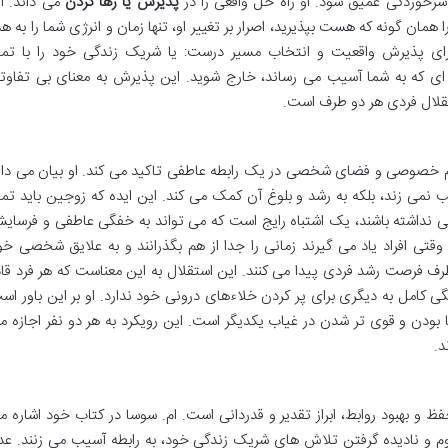
سرخوردگی عمیق شود. او راه حل واقعی را در
پذیرش یا رها کردن
می داند. اگ
مان گونه که هست بپذیرید، اصرار بر تغییر او، تنها زمان و انرژی شما را به هد
ی پذیرش واقعیت و انتخاب مسیر درست: یا شریک زندگی خود را با تما
ی که به شما آسیب می رساند، خارج شوید. این پذیرش به معنای بی تفاوت
ستقلال فردی هر دو طرف است.
ریم خصوصی و فضای شخصی در یک رابطه عاطفی تاکید می کند. او بیان می دار
 نمی زند، بلکه به رشد و بلوغ آن کمک می کند. این ایده که زوجین باید تما
 نداشته باشند، یک اشتباه رایج است که می تواند به خفگی عاطفی و فرسای
قتی افراد یاد می گیرند زمانی را جدا از هم بگذرانند و به علایق شخصی خو
طرف فرصت رشد فردی پیدا می کنند. این استقلال به این معناست که هر فرد قاد
گی کامل به دیگری برای پر کردن خلاءهای درونی خود ندارد. او بر این باور اس
ا بودن و قوی تر شدن در غیاب یکدیگر است. این رویکرد به هر دو نفر اجازه م
د.
ظ و بهبود روابط، ابراز تقدیر و قدردانی است. ام. سوسا در کتاب خود اشاره م
داوم و نادیده گرفتن تلاش های شریک زندگی خود، به رابطه آسیب می زنند. عد