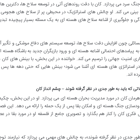
 سرد می پردازد. کان با دقت روندهای آتی در توسعه سلاح ها، دکترین ها
ینی می کند. او چالش های استراتژیک در محیطی پر از سلاح های هجومی ر
گی و جلوگیری از اشاعه سلاح های هسته ای به یک مسئله بسیار پیچیده تبدی
 مسائلی چون افزایش دقت سلاح ها، توسعه سیستم های دفاع موشکی و تأثیر آ
 به پیامدهای احتمالی اشاعه هسته ای و ورود بازیگران جدید به باشگاه هسته ا
اری امنیت جهانی را ترسیم می کند. خواننده در این بخش، با بینش های کان د
 در استراتژی های هسته ای آشنا می شود؛ بینش هایی که حتی دهه ها پس ا
ه اند.
ی که باید به طور جدی در نظر گرفته شوند – چشم انداز کان
رمان کان در مورد مدیریت بحران هسته ای می پردازد. او در این بخش، چکید
حدودسازی جنگ هسته ای و امکان بقا پس از یک حمله را ارائه می دهد. این فص
فکری کان را کنار هم بگذارد و تصویری جامع از فلسفه او در مورد بقا در عص
طور جدی در نظر گرفته شوند»، به چالش های مهمی می پردازد که نیازمند توج