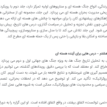
رندگی، انواع جنگ هسته ای و سناریوهای اولیه تمرکز دارد، جلد دوم با رویکرد
ریخی مدیریت بحران هسته ای می پردازد. این جلد، مجموعه ای از سخنرانی ها
ارهای پیشنهادی کان را برای مواجهه با چالش های هسته ای ارائه می دهد
ه مباحثی چون نقش تجزیه و تحلیل در سیاست گذاری، درس های تاریخ، پیش بین
ا می شود. این جلد تلاش می کند تا با مدل سازی و سناریوسازی، پیچیدگی ها
خته و امکان بقا و بازیابی را حتی پس از یک حمله هسته ای مطرح کند.
هشتم – درس هایی برای آینده هسته ای
، به تحلیل تاریخ جنگ ها، به ویژه جنگ های جهانی اول و دوم می پردازد ت
راج کند. او معتقد است که با بررسی دقیق رویدادهای گذشته، می توانیم در
صمیم گیری های غیرمنتظره و نتایج فاجعه بار می شوند، به دست آوریم. کان ب
روکراتیک» تأکید می کند. او توضیح می دهد که در لحظات بحرانی، تصمی
ای سیاسی و محدودیت های بوروکراتیک، ممکن است به شیوه هایی عمل کنند ک
ی توانست» اتفاق بیفتد، در واقع اتفاق افتاده است. او این گزاره را به دورا