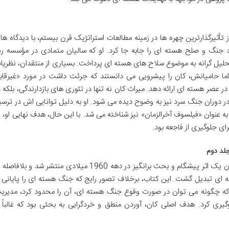
تأثیرگذارترین چهره ها در زمینه مطالعات استراتژیک قرن بیستم، با دیدگاه ها
د جنگ و صلح هسته ای را جابه جا کرد. او که سالیان متمادی در مؤسسه رن
 تحلیل گرانه به موضوع سلاح های هسته ای پرداخت. بسیاری از منتقدان، نظریا
 اما حامیانش، کان را پیشرویی می دانستند که جرئت داشت در مورد «غیرقاب
ر عصر هسته ای ارائه دهد. میراث کان نه تنها در تئوری های بازدارندگی، بلکه د
دوران جنگ سرد نیز به وضوح دیده می شود. او به دلیل توانایی اش در ترسی
 عنوان «فیلسوف آخرالزمان» نیز شناخته می شد. با این حال، هدف نهایی او، ن
ی جلوگیری از فاجعه بود.
جلد دوم
کتاب دوجلدی «در جنگ گرماهسته ای» به عنوان یک اثر پیشگام و بحث برانگیز در دهه 1960 میلادی منتشر شد و بلافا
ه ای تبدیل گشت. این کتاب، برخلاف تصور رایج که جنگ هسته ای را پایانی ب
که چگونه می توان در صورت وقوع جنگ هسته ای، آن را محدود کرد، مدیری
گیری کرد. هدف اصلی کان، آوردن منطق و خردگرایی به بحثی بود که غالباً ب