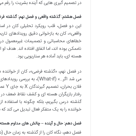
در تصمیم گیری هایی که آینده بشریت را رقم می
فصل هشتم: گذشته واقعی و فصل نهم: گذشته فرض
این دو فصل، قلب رویکرد تحلیلی کان در استف
واقعی»، کان به بازخوانی دقیق رویدادهای تاریخ
خطاهای محاسباتی و تصمیمات غیرمعمول در بس
ناممکن بوده اند، اما اتفاق افتاده اند. هدف 
هسته ای، باید آماده هر سناریویی بود.
در فصل نهم، «گذشته فرضی»، کان از خواننده دع
می شد اگر…» (What-if)، به
فلان 
رفتار بازیگران هسته ای و کشف نقاط ضعف در برن
گذشته درس بگیریم، بلکه چگونه با استفاده از
خواننده را به یک متفکر فعال تبدیل می کند ک
فصل دهم: حال و آینده – چالش های مداوم هسته
فصل دهم، نگاه کان را از گذشته به زمان حال (د