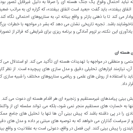
 نباید احتمال وقوع یک جنگ هسته ای را صرفاً به دلیل غیرقابل تصور بود
اتفاق بیفتد»، باید گفت «بعید است اتفاق بیفتد»، که گزاره ای به مراتب ضعی
دار می کند تا با ذهنی بازتر و واقع بینانه تر، به سناریوهای احتمالی نگاه کند 
ناخوشایند باشد. تجربه تاریخی نشان می دهد که بشر در مواجهه با خطرات بزرگ
آوری این نکته، بر لزوم آمادگی و برنامه ریزی برای شرایطی که فراتر از تصورا
ی هسته ای
می و منطقی در مواجهه با تهدیدات هسته ای تأکید می کند. او استدلال می کن
 نیازمند ابزارهای تحلیلی دقیق و مدل سازی های پیچیده است. از نظر کان
 باید با استفاده از روش های علمی و ریاضی، سناریوهای مختلف را شبیه سازی کر
ر داد.
یش بینی پیامدهای غیرمستقیم و زنجیره ای هر اقدام هسته ای دعوت می کند. ا
ها به خسارت های مستقیم منجر نمی شود، بلکه می تواند سلسله ای از واکن
صادی را در پی داشته باشد که پیش بینی آن ها تنها با تحلیل های جامع ممک
 از سیاست گذاران می خواهد که به توصیه های مبتنی بر داده و مدل های دقی
ایندی را پیش بینی کنند. این فصل در واقع، دعوتی است به عقلانیت و واقع بین