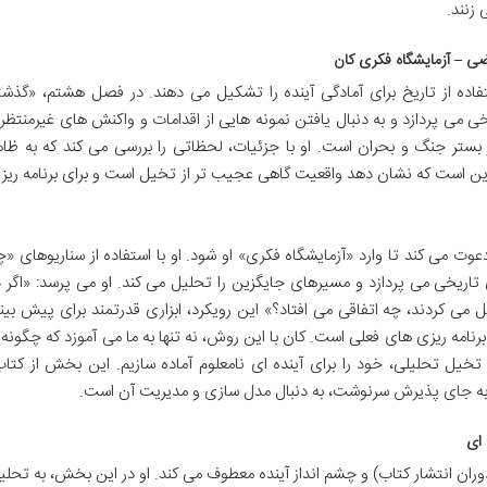
 زنند.
ی – آزمایشگاه فکری کان
اده از تاریخ برای آمادگی آینده را تشکیل می دهند. در فصل هشتم، «گذشت
ی می پردازد و به دنبال یافتن نمونه هایی از اقدامات و واکنش های غیرمنتظره
تر جنگ و بحران است. او با جزئیات، لحظاتی را بررسی می کند که به ظاه
او این است که نشان دهد واقعیت گاهی عجیب تر از تخیل است و برای برنامه ریز
وت می کند تا وارد «آزمایشگاه فکری» او شود. او با استفاده از سناریوهای «چ
 بررسی رویدادهای تاریخی می پردازد و مسیرهای جایگزین را تحلیل می کند. او می پرسد: «اگر 
بحران، تصمیم گیرندگان X به جای Y عمل می کردند، چه اتفاقی می افتاد؟» این رویکرد، ابزاری قدرتمند برای پیش بی
امه ریزی های فعلی است. کان با این روش، نه تنها به ما می آموزد که چگونه ا
 تخیل تحلیلی، خود را برای آینده ای نامعلوم آماده سازیم. این بخش از کتاب
ه به جای پذیرش سرنوشت، به دنبال مدل سازی و مدیریت آن است.
 ای
وران انتشار کتاب) و چشم انداز آینده معطوف می کند. او در این بخش، به تحلی