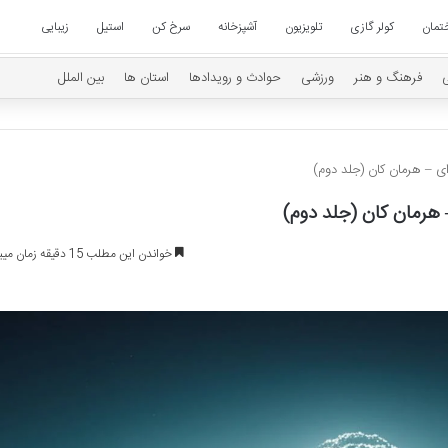
تمان
کولر گازی
تلویزیون
آشپزخانه
سرخ کن
استیل
زیبایی
فرهنگ و هنر
ورزشی
حوادث و رویدادها
استان ها
بین الملل
 – هرمان کان (جلد دوم)
هرمان کان (جلد دوم)
خواندن این مطلب 15 دقیقه زمان میبرد