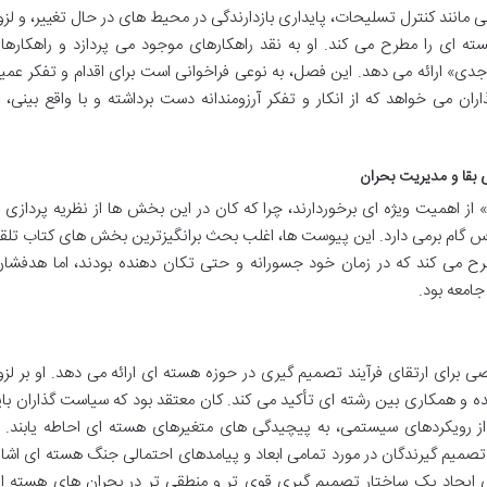
 مانند کنترل تسلیحات، پایداری بازدارندگی در محیط های در حال تغییر، و لزو
سته ای را مطرح می کند. او به نقد راهکارهای موجود می پردازد و راهکارها
 جدی» ارائه می دهد. این فصل، به نوعی فراخوانی است برای اقدام و تفکر عمی
ان می خواهد که از انکار و تفکر آرزومندانه دست برداشته و با واقع بینی، ب
 بقا و مدیریت بحران
 اهمیت ویژه ای برخوردارند، چرا که کان در این بخش ها از نظریه پردازی ب
وس گام برمی دارد. این پیوست ها، اغلب بحث برانگیزترین بخش های کتاب تلق
مطرح می کند که در زمان خود جسورانه و حتی تکان دهنده بودند، اما هدفشان
جامعه بود.
رای ارتقای فرآیند تصمیم گیری در حوزه هسته ای ارائه می دهد. او بر لزو
 و همکاری بین رشته ای تأکید می کند. کان معتقد بود که سیاست گذاران بای
ه از رویکردهای سیستمی، به پیچیدگی های متغیرهای هسته ای احاطه یابند. ا
یم گیرندگان در مورد تمامی ابعاد و پیامدهای احتمالی جنگ هسته ای اشار
ی ایجاد یک ساختار تصمیم گیری قوی تر و منطقی تر در بحران های هسته ا