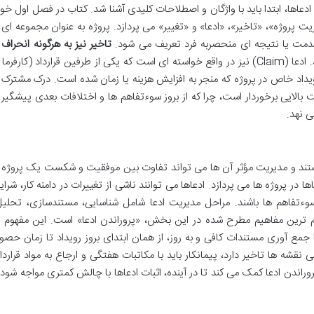
دعاها، ابتدا باید با واژگان و اصطلاحات کلیدی آشنا شد. کتاب در فصل اول خود
یت پروژه»، «تاخیر»، «ادعا» و «تغییر» می پردازد. پروژه به عنوان مجموعه ای ا
مت یا نتیجه ای منحصربه فرد تعریف می شود.
تاخیر نیز به هرگونه انحراف ا
. ادعا (Claim) نیز در واقع خواسته ای است که یکی از طرفین قرارداد (کارفرما 
رویداد خاص در پروژه که منجر به افزایش هزینه یا زمان شده است. درک مشترک ا
ت بالایی برخوردار است، چرا که از بروز سوءتفاهم ها و اختلافات بعدی پیشگیر
ی نهد.
هستند و مدیریت مؤثر آن ها می تواند تفاوت بین موفقیت و شکست یک پروژه ر
ا در پروژه ها می پردازد. ادعاها می توانند ناشی از تغییرات در دامنه کار، شرای
وءتفاهم ها باشند. مراحل مدیریت ادعا شامل شناسایی، مستندسازی، تحلیل
م ترین مفاهیم مطرح شده در این بخش، «پروراندن ادعا» است. این مفهوم ب
ا جمع آوری مستندات کافی و به روز، از همان ابتدای بروز رویداد تا زمان حصو
ی نقشه ها تاخیر دارد، پیمانکار باید با مکاتبات هفتگی و ارجاع به مواد قرارداد
 پروراندن ادعا کمک می کند تا در آینده، اثبات ادعاها با چالش کمتری مواجه شود 