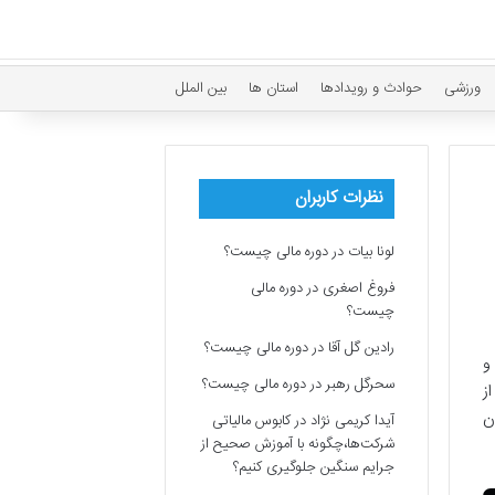
ورزشی
حوادث و رویدادها
استان ها
بین الملل
نظرات کاربران
لونا بیات
در
دوره مالی چیست؟
فروغ اصغری
در
دوره مالی
چیست؟
رادین گل آقا
در
دوره مالی چیست؟
و
سحرگل رهبر
در
دوره مالی چیست؟
ز
ن
آیدا کریمی نژاد
در
کابوس مالیاتی
شرکت‌ها،چگونه با آموزش صحیح از
جرایم سنگین جلوگیری کنیم؟