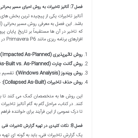
فصل 7: آنالیز تاخیرات به روش احیای مسیر بحرانی با استفاده از الگوی متغیر
آنالیز تاخیرات یکی از پیچیده ترین بخش های
که تاخیر در آن ها مستقیماً بر تاریخ پایان پر
افزارهای برنامه ریزی مانند Primavera P6 در این مرحله بسیار کاربردی است. تکنیک های پیشرفته آنالیز تاخیرات شامل:
روش تاثیرپذیری (Impacted As-Planned):
روش گانت چارت (As-Built vs. As-Planned):
روش ویندوز (Windows Analysis):
تقسیم پر
روش حذف تاخیرات (Collapsed As-Built):
ح
این روش ها به متخصصان کمک می کنند تا با د
کنند. در کتاب، مراحل گام به گام آنالیز تاخی
تا درک عمومی از این فرآیند برای خواننده فراهم آ
فصل 8: نکات کلیدی در تهیه گزارش تاخیرات فنی
یک گزارش تاخیرات فنی، باید به گونه ای تهیه شو