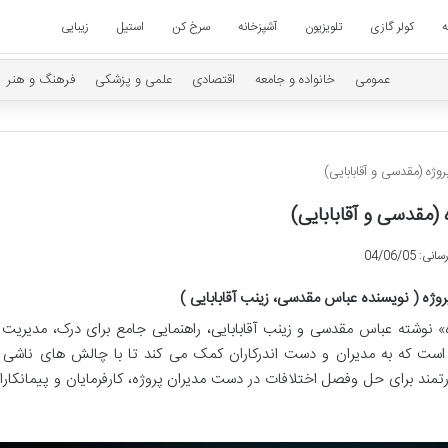
ه
کولر گازی
تلویزیون
آشپزخانه
سرخ کن
استیل
زیبایی
عمومی
خانواده و جامعه
اقتصادی
علمی و پزشکی
فرهنگ و هنر
ژه (مقدسی و آقابابایی)
(مقدسی و آقابابایی)
 04/06/05
وژه ( نویسنده عباس مقدسی، زینب آقابابایی )
» نوشته عباس مقدسی و زینب آقابابایی، راهنمایی جامع برای درک، مدیریت 
است که به مدیران و دست اندرکاران کمک می کند تا با چالش های ناشی ا
قدرتمند برای حل وفصل اختلافات در دست مدیران پروژه، کارفرمایان و پیمانکارا