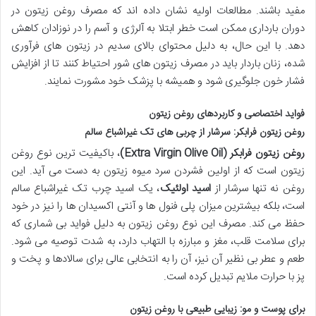
مفید باشند. مطالعات اولیه نشان داده اند که مصرف روغن زیتون در
دوران بارداری ممکن است خطر ابتلا به آلرژی و آسم را در نوزادان کاهش
دهد. با این حال، به دلیل محتوای بالای سدیم در زیتون های فرآوری
شده، زنان باردار باید در مصرف زیتون های شور احتیاط کنند تا از افزایش
فشار خون جلوگیری شود و همیشه با پزشک خود مشورت نمایند.
فواید اختصاصی و کاربردهای روغن زیتون
روغن زیتون فرابکر: سرشار از چربی های تک غیراشباع سالم
روغن زیتون فرابکر (Extra Virgin Olive Oil)
، باکیفیت ترین نوع روغن
زیتون است که از اولین فشردن سرد میوه زیتون به دست می آید. این
روغن نه تنها سرشار از
اسید اولئیک
، یک اسید چرب تک غیراشباع سالم
است، بلکه بیشترین میزان پلی فنول ها و آنتی اکسیدان ها را نیز در خود
حفظ می کند. مصرف این نوع روغن زیتون به دلیل فواید بی شماری که
برای سلامت قلب، مغز و مبارزه با التهاب دارد، به شدت توصیه می شود.
طعم و عطر بی نظیر آن نیز، آن را به انتخابی عالی برای سالادها و پخت و
پز با حرارت ملایم تبدیل کرده است.
برای پوست و مو: زیبایی طبیعی با روغن زیتون