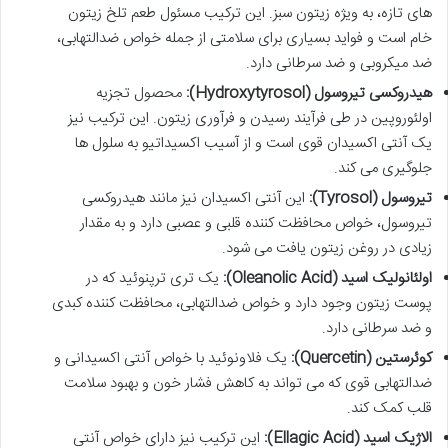
های تازه، به ویژه زیتون سبز. این ترکیب مسئول طعم تلخ زیتون
خام است و فواید بسیاری برای سلامتی از جمله خواص ضدالتهابی،
ضد میکروبی و ضد سرطانی دارد.
هیدروکسی تیروسول (Hydroxytyrosol):
محصول تجزیه
اولئوروپین در طی فرآیند رسیدن و فرآوری زیتون. این ترکیب نیز
یک آنتی اکسیدان قوی است و از آسیب اکسیداتیو به سلول ها
جلوگیری می کند.
تیروسول (Tyrosol):
این آنتی اکسیدان نیز مانند هیدروکسی
تیروسول، خواص محافظت کننده قلبی و عصبی دارد و به مقدار
زیادی در روغن زیتون یافت می شود.
اولئانولیک اسید (Oleanolic Acid):
یک تری ترپنوئید که در
پوست زیتون وجود دارد و خواص ضدالتهابی، محافظت کننده کبدی
و ضد سرطانی دارد.
کوئرستین (Quercetin):
یک فلاونوئید با خواص آنتی اکسیدانی و
ضدالتهابی قوی که می تواند به کاهش فشار خون و بهبود سلامت
قلب کمک کند.
الاژیک اسید (Ellagic Acid):
این ترکیب نیز دارای خواص آنتی