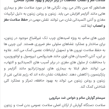
سلامت مغز و اعصاب: محافظت در برابر آلزایمر و بهبود عملکرد شناختی
همانطور که سن بالاتر می رود، نگرانی ها در مورد سلامت مغز و بیماری
هایی مانند آلزایمر افزایش می یابد. زیتون و روغن زیتون به دلیل ترکیبات
مغذی و آنتی اکسیدانی شان، می توانند نقش مهمی در
حفظ سلامت مغز
و اعصاب
ایفا کنند.
چربی های سالم، به ویژه اسیدهای چرب تک غیراشباع موجود در زیتون،
برای ساختار و عملکرد غشاهای سلولی مغز ضروری هستند. این چربی ها
به حفظ سلامت نورون ها و تسهیل ارتباطات عصبی کمک می کنند. علاوه
بر این، آنتی اکسیدان های قوی مانند هیدروکسی تیروسول و اولئوروپین،
با محافظت از سلول های مغزی در برابر آسیب های اکسیداتیو و التهاب،
می توانند خطر ابتلا به بیماری های نورودژنراتیو مانند آلزایمر و
پارکینسون را کاهش دهند. تحقیقات نشان داده اند که رژیم غذایی غنی از
زیتون و روغن زیتون می تواند به بهبود حافظه، تمرکز و عملکرد کلی
شناختی کمک کند.
سیستم گوارش سالم و خواص ضد میکروبی
سلامت دستگاه گوارش از ارکان اصلی سلامت عمومی بدن است و زیتون