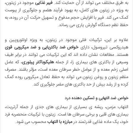
به طرق مختلف می تواند از آن حمایت کند.
فیبر غذایی
موجود در زیتون،
به ویژه در زیتون های کامل، به بهبود فرآیند هضم و جلوگیری از یبوست
کمک می کند. فیبر با افزایش حجم مدفوع و تسهیل حرکت آن در روده، به
حفظ نظم دستگاه گوارش یاری می رساند.
علاوه بر این، ترکیبات فنلی موجود در زیتون، به ویژه اولئوروپین و
هیدروکسی تیروسول، دارای
خواص ضد باکتریایی و ضد میکروبی قوی
هستند. مطالعات نشان داده اند که این ترکیبات می توانند در برابر طیف
وسیعی از باکتری های بیماری زا، از جمله
هلیکوباکتر پیلوری
، که عامل
اصلی زخم معده و از عوامل خطر سرطان معده است، مؤثر باشند. مصرف
منظم زیتون و روغن زیتون می تواند به حفظ تعادل میکروبی روده کمک
کرده و از رشد بیش از حد باکتری های مضر جلوگیری کند.
خواص ضد التهابی و تسکین دهنده درد
التهاب مزمن، ریشه ی بسیاری از بیماری های جدی از جمله آرتریت،
بیماری های قلبی و برخی سرطان ها است. زیتون با ترکیبات منحصربه فرد
خود، یک ماده غذایی قدرتمند در
مبارزه با التهاب
محسوب می شود.