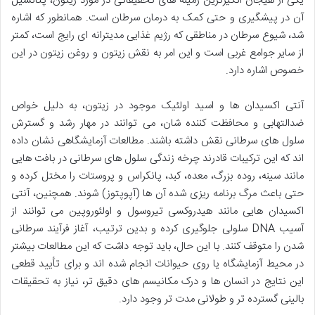
یکی از هیجان انگیزترین زمینه های تحقیقاتی در مورد زیتون، پتانسیل
آن در پیشگیری و حتی کمک به درمان سرطان است. همانطور که اشاره
شد، شیوع سرطان در مناطقی که رژیم غذایی مدیترانه ای رایج است، کمتر
از سایر جوامع غربی است و این امر به نقش زیتون و روغن زیتون در این
خصوص اشاره دارد.
آنتی اکسیدان ها و اسید اولئیک موجود در زیتون، به دلیل خواص
ضدالتهابی و محافظت کننده شان، می توانند در مهار رشد و گسترش
سلول های سرطانی نقش داشته باشند. مطالعات آزمایشگاهی نشان داده
اند که این ترکیبات قادرند چرخه زندگی سلول های سرطانی در بافت هایی
مانند سینه، روده بزرگ، معده، کبد، پانکراس و پروستات را مختل کرده و
حتی باعث مرگ برنامه ریزی شده آن ها (آپوپتوز) شوند. همچنین، آنتی
اکسیدان هایی مانند هیدروکسی تیروسول و اولئوروپین می توانند از
آسیب DNA سلولی جلوگیری کرده و بدین ترتیب، آغاز فرآیند سرطانی
شدن را متوقف کنند. با این حال، باید توجه داشت که این مطالعات بیشتر
در محیط آزمایشگاه یا روی حیوانات انجام شده اند و برای تأیید قطعی
این نتایج در انسان ها و درک مکانیسم های دقیق تر، نیاز به تحقیقات
بالینی گسترده تر و طولانی مدت تر وجود دارد.