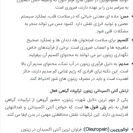
تولید هموگلوبین در گلبول های قرمز خون که وظیفه حمل اکسیژن
به سراسر بدن را بر عهده دارند، ضروری است.
مس:
ماده ای معدنی حیاتی که در سلامت قلب، عملکرد سیستم
عصبی و تولید انرژی نقش دارد. کمبود مس می تواند منجر به
مشکلات قلبی شود.
کلسیم:
برای سلامت استخوان ها، دندان ها و عملکرد صحیح
ماهیچه ها و اعصاب ضروری است. برخی از فرآیندهای خاص
نگهداری زیتون نیز می توانند به محتوای کلسیم آن بیفزایند.
سدیم:
به دلیل فرآوری زیتون در آب نمک، محتوای سدیم آن بالا
است. این نکته برای افرادی که رژیم غذایی کم سدیم دارند، حائز
اهمیت است و باید در مصرف زیتون های شور احتیاط کنند.
ارتش آنتی اکسیدانی زیتون: ترکیبات گیاهی فعال
یکی از مهم ترین دلایل شهرت زیتون، حضور گروهی از ترکیبات گیاهی
فعال به نام
پلی فنول ها
است که خواص آنتی اکسیدانی و ضدالتهابی
قدرتمندی دارند. این ترکیبات نقش محافظتی مهمی در بدن ایفا می کنند:
اولئوروپین (Oleuropein):
فراوان ترین آنتی اکسیدان در زیتون