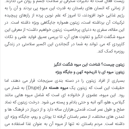
زیست فعال است که تاثیرات شگرفی بر سلامت جسم و روان می گذارند.
از زمانی که انسان های باستان به قدرت این میوه پی بردند و آن را به
رژیم غذایی خود افزودند، تا امروز که علم نوین پرده از رازهای پیچیده
ترکیبات آن برداشته است، زیتون همواره جایگاهی ویژه داشته است. در
این مقاله، سفری به دنیای پرخاصیت زیتون خواهیم داشت؛ از معرفی این
میوه شگفت انگیز و تفاوت های آن، تا بررسی عمیق فواید علمی و نکات
کاربردی که می تواند به شما در گنجاندن این اکسیر سلامتی در زندگی
روزمره کمک کند.
زیتون چیست؟ شناخت این میوه شگفت انگیز
زیتون: میوه ای با تاریخچه کهن و جایگاه ویژه
بسیاری از افراد زیتون را در دسته بندی سبزیجات قرار می دهند، اما
حقیقت این است که زیتون یک
میوه هسته دار
(Drupe) به شمار می
رود. این میوه، عضوی از خانواده ای است که شامل میوه هایی مانند
گیلاس، هلو، آلو، انبه و حتی بادام و پسته می شود. درخت زیتون که نماد
صلح و طول عمر است، قدمتی هزاران ساله دارد و از دیرباز در فرهنگ ها و
تمدن های مختلف، از مصر باستان گرفته تا یونان و روم، جایگاه ویژه ای
داشته است. مردم باستان نه تنها از میوه آن به عنوان غذا استفاده می