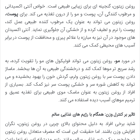
روغن زیتون، گنجینه ای برای زیبایی طبیعی است. خواص آنتی اکسیدانی
و مرطوب کنندگی آن، پوست و مو را از درون تغذیه می کند. برای
پوست
،
روغن زیتون می تواند به عنوان یک مرطوب کننده طبیعی عمل کند،
پوست را نرم و لطیف کرده و از خشکی آن جلوگیری نماید. آنتی اکسیدان
های موجود در آن نیز به مبارزه با علائم پیری و محافظت از پوست در برابر
آسیب های محیطی کمک می کنند.
در مورد
مو
، روغن زیتون می تواند فولیکول های مو را تقویت کرده، به
رشد سریع تر موها کمک کند و درخشندگی طبیعی به آن ها ببخشد. ماساژ
دادن پوست سر با روغن زیتون ولرم، گردش خون را بهبود بخشیده و می
تواند به کاهش شوره سر و خشکی پوست سر نیز کمک کند. بسیاری از
افراد از روغن زیتون به عنوان ماسک موی طبیعی برای تغذیه عمیق و
ترمیم موهای آسیب دیده استفاده می کنند.
تاثیر بر کنترل وزن: همگام با رژیم های غذایی سالم
شاید برخی افراد به دلیل محتوای بالای چربی در روغن زیتون، نگران
افزایش وزن باشند. اما حقیقت این است که مصرف متعادل روغن زیتون
در چارچوب یک رژیم غذایی سالم، مانند رژیم مدیترانه ای، نه تنها باعث