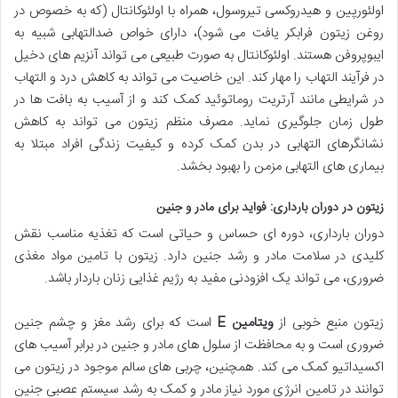
اولئورپین و هیدروکسی تیروسول، همراه با اولئوکانتال (که به خصوص در
روغن زیتون فرابکر یافت می شود)، دارای خواص ضدالتهابی شبیه به
ایبوپروفن هستند. اولئوکانتال به صورت طبیعی می تواند آنزیم های دخیل
در فرآیند التهاب را مهار کند. این خاصیت می تواند به کاهش درد و التهاب
در شرایطی مانند آرتریت روماتوئید کمک کند و از آسیب به بافت ها در
طول زمان جلوگیری نماید. مصرف منظم زیتون می تواند به کاهش
نشانگرهای التهابی در بدن کمک کرده و کیفیت زندگی افراد مبتلا به
بیماری های التهابی مزمن را بهبود بخشد.
زیتون در دوران بارداری: فواید برای مادر و جنین
دوران بارداری، دوره ای حساس و حیاتی است که تغذیه مناسب نقش
کلیدی در سلامت مادر و رشد جنین دارد. زیتون با تامین مواد مغذی
ضروری، می تواند یک افزودنی مفید به رژیم غذایی زنان باردار باشد.
زیتون منبع خوبی از
ویتامین E
است که برای رشد مغز و چشم جنین
ضروری است و به محافظت از سلول های مادر و جنین در برابر آسیب های
اکسیداتیو کمک می کند. همچنین، چربی های سالم موجود در زیتون می
توانند در تامین انرژی مورد نیاز مادر و کمک به رشد سیستم عصبی جنین