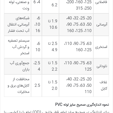
فاضلابی
125، 160، 200،
4، 6
و صنعتی، لوله
6.2
250، 315
وِنت
20، 25، 32، 40،
6،
شبکه‌های
1.9 تا
آبرسانی
50، 63، 75، 90،
10،
آبرسانی، انتقال
10.6
110، 125، 160
16
آب تحت فشار
سیستم تصفیه
63، 75، 90، 110،
2.5 تا
6،
استخری
و گردش آب
10
4.9
125، 160
استخر
63، 75، 90، 110،
1.5 تا
2.5،
جمع‌آوری آب
ناودانی
125
2.2
4
باران
20، 25، 32، 40،
محافظت از
غلاف
1.5 تا
50، 63، 75، 90،
2.5
کابل‌های برق و
کابل
2.0
110
مخابرات
نحوه اندازه‌گیری صحیح سایز لوله PVC
برای اندازه‌گیری صحیح سایز لوله، قطر خارجی (OD) لوله را با کولیس یا