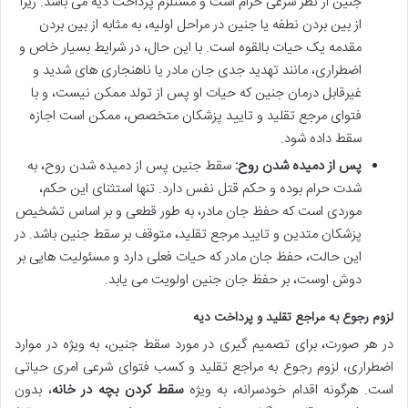
جنین از نظر شرعی
حرام
است و مستلزم پرداخت دیه می باشد. زیرا
از بین بردن نطفه یا جنین در مراحل اولیه، به مثابه از بین بردن
مقدمه یک حیات بالقوه است. با این حال، در شرایط بسیار خاص و
اضطراری، مانند
تهدید جدی جان مادر
یا ناهنجاری های شدید و
غیرقابل درمان جنین که حیات او پس از تولد ممکن نیست، و
با
فتوای مرجع تقلید
و تایید پزشکان متخصص، ممکن است اجازه
سقط داده شود.
پس از دمیده شدن روح:
سقط جنین پس از دمیده شدن روح، به
شدت حرام
بوده و حکم قتل نفس دارد. تنها استثنای این حکم،
موردی است که حفظ جان مادر، به طور قطعی و بر اساس تشخیص
پزشکان متدین و تایید مرجع تقلید، متوقف بر سقط جنین باشد. در
این حالت، حفظ جان مادر که حیات فعلی دارد و مسئولیت هایی بر
دوش اوست، بر حفظ جان جنین اولویت می یابد.
لزوم رجوع به مراجع تقلید و پرداخت دیه
در هر صورت، برای تصمیم گیری در مورد سقط جنین، به ویژه در موارد
اضطراری،
لزوم رجوع به مراجع تقلید و کسب فتوای شرعی
امری حیاتی
است. هرگونه اقدام خودسرانه، به ویژه
سقط کردن بچه در خانه
، بدون