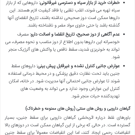
خطرات خرید از بازار سیاه و دسترسی غیرقانونی:
داروهایی که از بازار
سیاه تهیه می شوند، اغلب
تقلبی یا فاقد کیفیت لازم
هستند. این
داروها ممکن است دوز صحیحی نداشته باشند، تاریخ انقضای آنها
گذشته باشد یا حتی حاوی مواد مضر و ناشناخته باشند.
عدم آگاهی از دوز صحیح، تاریخ انقضا و اصالت دارو:
مصرف
خودسرانه این داروها بدون اطلاع از دوز مناسب و نحوه مصرف، می
تواند به خونریزی شدید، سقط ناقص یا واکنش های آلرژیک منجر
شود.
عوارض جانبی کنترل نشده و غیرقابل پیش بینی:
داروهای سقط
جنین باید تحت نظارت دقیق پزشکی و در محیط درمانی استفاده
شوند تا عوارض جانبی احتمالی آنها مدیریت شود. در خانه، امکان
کنترل این عوارض وجود ندارد و می تواند به وضعیت های
تهدیدکننده حیات
منجر شود.
گیاهان دارویی و روش های سنتی (روش های ممنوعه و خطرناک)
باورهای غلط درباره اثربخشی گیاهان دارویی برای سقط جنین، بسیار
گسترده است. در حالی که برخی از این گیاهان ممکن است در دوزهای بالا
انقباضات رحمی ایجاد کنند، اما این انقباضات معمولاً برای سقط جنین