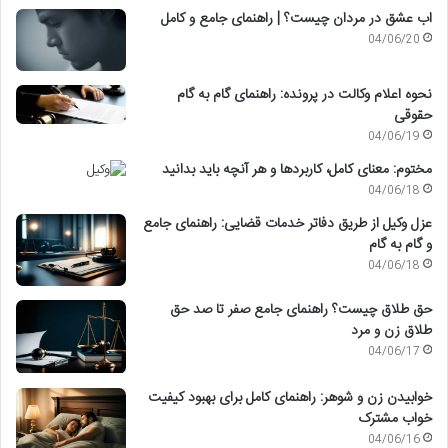
اب عشق در مردان چیست؟ | راهنمای جامع و کامل
04/06/20
نحوه اعلام وکالت در پرونده: راهنمای گام به گام
حقوقی
04/06/19
مختوم: معنای کامل، کاربردها و هر آنچه باید بدانید
04/06/18
عزل وکیل از طریق دفاتر خدمات قضایی: راهنمای جامع
و گام به گام
04/06/18
حق طلاق چیست؟ راهنمای جامع صفر تا صد حق
طلاق زن و مرد
04/06/17
خوابیدن زن و شوهر: راهنمای کامل برای بهبود کیفیت
خواب مشترک
04/06/16