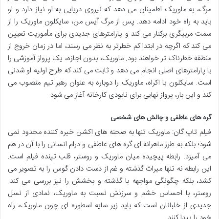
مرگ، به ماوریک اطمینان می دهد که نیروی دریایی به او نیاز دارد و او
باید به راه خود ادامه دهد. پس از مرگ آیس من، سایکلون ماوریک را از
سمت مربیگری برکنار می کند و پارامترهای جدیدی برای مأموریت تعیین
می کند که اگرچه در ابتدا کم خطرتر به نظر می رسند، اما در زمان خروج از
منطقه خطرناک تر خواهند بود. ماوریک، بدون اجازه، یک پرواز آموزشی را
با پارامترهای اصلی انجام می دهد و ثابت می کند که طرح اولیه او شدنی
است. سایکلون با اکراه، ماوریک را دوباره به عنوان رهبر تیم منصوب می
کند و این بار، پرواز نهایی برای نابودی کارخانه آغاز می شود.
گره های عاطفی و چالش های شخصی
فیلم تاپ گان: ماوریک تنها به صحنه های اکشن خیره کننده محدود نمی
شود؛ بلکه به طرز ماهرانه ای گره های عاطفی و درام انسانی را با آن در هم
می آمیزد. رابطه پیچیده میان ماوریک و روستر، قلب تپنده فیلم است.
این رابطه نه تنها میراث گذشته و غم از دست دادن گوس را به تصویر می
کشد، بلکه چگونگی مواجهه با گذشته و بخشش را نیز بررسی می کند.
روستر، با احساس خشم و سرزنش نسبت به ماوریک، نمادی از نسل
جدیدی از خلبانان است که باید زیر سایه اسطوره ای چون ماوریک، راه
خود را پیدا کنند.