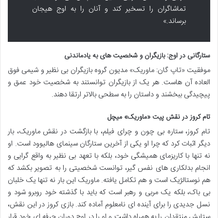
تماشاگران را تسخیر کند و آنان را به اوج هیجان
برساند.»
ستارگانی در اوج: بازیگران و شخصیت های به یادماندنی
موفقیت «تاپ گان: ماوریک» مدیون گروه بازیگران بی نظیر و شیمی فوق
العاده آن هاست. هر یک از بازیگران توانستند به شخصیت خود عمق و
پیچیدگی ببخشند و داستان را به سطحی بالاتر ارتقا دهند.
تام کروز
در نقش پیت «ماوریک» میچل
تام کروز، ستاره بی چون و چرای فیلم، با بازگشت در نقش ماوریک، بار
دیگر اثبات کرد که چرا او یکی از آخرین ستارگان سینمای هالیوود است. او
نه تنها با کاریزمای همیشگی خود، بلکه با تعهد بی نظیر به واقع گرایی و
انجام بدلکاری های نفس گیر، توانست شخصیتی را به تصویر بکشد که
هم نوستالژیک است و هم تکامل یافته. ماوریک این بار نه تنها یک خلبان
بی باک، بلکه یک مربی و رهبر است که باید با گذشته خود روبرو شود و
نسل جدیدی را برای آینده ای نامعلوم آماده کند. بازی کروز در این نقش،
ستایش منتقدان را به همراه داشت و او را در اوج دوران حرفه ای خود قرار