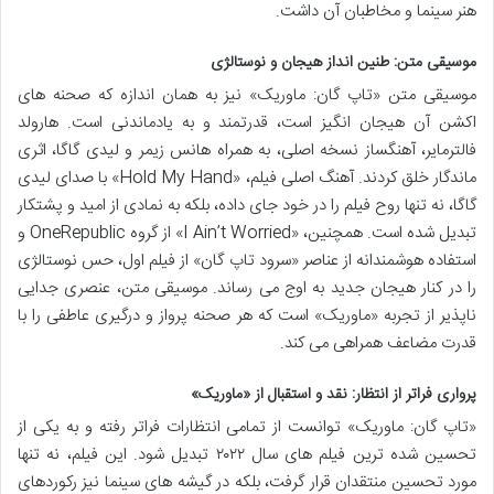
هنر سینما و مخاطبان آن داشت.
موسیقی متن: طنین انداز هیجان و نوستالژی
موسیقی متن «تاپ گان: ماوریک» نیز به همان اندازه که صحنه های
اکشن آن هیجان انگیز است، قدرتمند و به یادماندنی است. هارولد
فالترمایر، آهنگساز نسخه اصلی، به همراه هانس زیمر و لیدی گاگا، اثری
ماندگار خلق کردند. آهنگ اصلی فیلم، «Hold My Hand» با صدای لیدی
گاگا، نه تنها روح فیلم را در خود جای داده، بلکه به نمادی از امید و پشتکار
تبدیل شده است. همچنین، «I Ain’t Worried» از گروه OneRepublic و
استفاده هوشمندانه از عناصر «سرود تاپ گان» از فیلم اول، حس نوستالژی
را در کنار هیجان جدید به اوج می رساند. موسیقی متن، عنصری جدایی
ناپذیر از تجربه «ماوریک» است که هر صحنه پرواز و درگیری عاطفی را با
قدرت مضاعف همراهی می کند.
پرواری فراتر از انتظار: نقد و استقبال از «ماوریک»
«تاپ گان: ماوریک» توانست از تمامی انتظارات فراتر رفته و به یکی از
تحسین شده ترین فیلم های سال ۲۰۲۲ تبدیل شود. این فیلم، نه تنها
مورد تحسین منتقدان قرار گرفت، بلکه در گیشه های سینما نیز رکوردهای