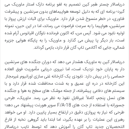
دریاسالار چستر هَمِر کین تصمیم به لغو برنامه دارک استار ماوریک می
گیرد؛ برنامه ای که به دلیل توسعه هواپیماهای بدون سرنشین و پیشرفت
فناوری، در خطر منسوخ شدن قرار دارد. ماوریک برای اثبات ارزش پرواز با
سرنشین، هواپیما را به سرعت فراصوت می رساند، اما در این حین، نمونه
اولیه نابود می شود. آیس من، که اکنون فرمانده ناوگان اقیانوس آرام شده
است، بار دیگر پا پیش می گذارد و ماوریک را به پایگاه هوایی جزیره
شمالی، جایی که آکادمی تاپ گان قرار دارد، بازمی گرداند.
دریاسالار کین به ماوریک هشدار می دهد که دوران جنگنده های سرنشین
دار به پایان خود نزدیک است، اما نیروی دریایی مأموریت فوق العاده
حساسی را در پیش دارد: نابودی یک کارخانه غنی سازی اورانیوم غیرمجاز.
این کارخانه در دره ای عمیق و به شدت محافظت شده قرار دارد و با
سیستم های دفاعی پیشرفته، از جمله موشک های سطح به هوا و جنگنده
های نسل پنجم، کاملاً غیرقابل نفوذ به نظر می رسد. ماوریک، طرحی
جسورانه با استفاده از جت های F/A-18 سوپر هورنت پیشنهاد می دهد؛
طرحی که نیاز به پروازی دقیق در ارتفاع بسیار پایین دارد. او می خواهد
رهبری این عملیات را بر عهده بگیرد، اما ابتدا باید گروهی نخبه از فارغ
التحصیلان جدید تاپ گان را آموزش دهد که توسط نایب دریاسالار