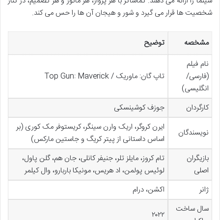
سینما را ارائه می دهند. تماشاگر با هر پرواز، هر مانور و هر تصمیم، در کنار
شخصیت ها قرار می گیرد و شور و هیجان آن ها را حس می کند.
مشخصه
توضیح
نام فیلم
(فارسی/
تاپ گان: ماوریک / Top Gun: Maverick
انگلیسی)
کارگردان
جوزف کوشینسکی
ایرن کروگر، اریک وارن سینگر، کریستوفر مک کوری (بر
نویسندگان
اساس داستانی از پیتر کریگ و جاستین مارکس)
بازیگران
تام کروز، مایلز تلر، جنیفر کانلی، جان هم، گلن پاول،
اصلی
لوئیس پولمن، اد هریس، مونیکا باربارو، وال کیلمر
ژانر
اکشن، درام
سال ساخت
۲۰۲۲