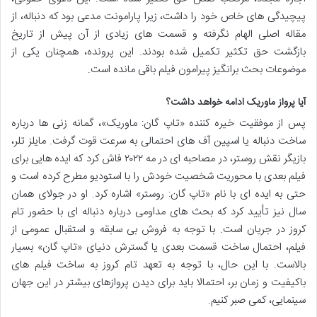
پیچیدگی های خاص خود را داشت، زیرا پارامونت مدعی بود که دنباله، از
مقاله اصلی الهام نگرفته و قسمت های زیادی از آن پیش از تاریخ
بازگشت حق تکثیر تکمیل شده بودند. این پرونده، همچنان یکی از
موضوعات بحث برانگیز پیرامون فیلم باقی مانده است.
آیا پرواز ماوریک ادامه خواهد داشت؟
پس از موفقیت خیره کننده «تاپ گان: ماوریک»، گمانه زنی ها درباره
ساخت دنباله یا اسپین آف های احتمالی به سرعت قوت گرفت. مایلز تلر،
بازیگر نقش روستر، در مصاحبه ای در مه ۲۰۲۲ فاش کرد که ایده هایی برای
فیلم بعدی با محوریت شخصیت خودش را با استودیو مطرح کرده است و
حتی به ایده ای با نام «تاپ گان: روستر» اشاره کرد. او در جولای همان
سال نیز تأیید کرد که بحث های مداومی درباره دنباله ای با حضور تام
کروز در جریان است. با توجه به فروش بی سابقه و استقبال عمومی از
فیلم، احتمال ساخت قسمت بعدی یا گسترش دنیای «تاپ گان» بسیار
بالاست. با این حال، با توجه به تعهد تام کروز به ساخت فیلم های
باکیفیت و زمان بر، احتمالا باید برای دیدن پروازهای بیشتر در این جهان
سینمایی، کمی صبر کنیم.