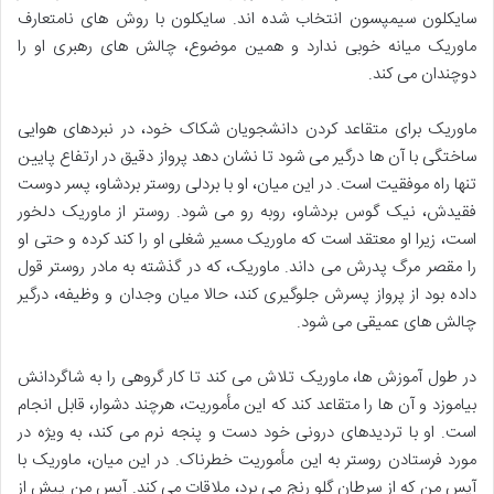
سایکلون سیمپسون انتخاب شده اند. سایکلون با روش های نامتعارف
ماوریک میانه خوبی ندارد و همین موضوع، چالش های رهبری او را
دوچندان می کند.
ماوریک برای متقاعد کردن دانشجویان شکاک خود، در نبردهای هوایی
ساختگی با آن ها درگیر می شود تا نشان دهد پرواز دقیق در ارتفاع پایین
تنها راه موفقیت است. در این میان، او با بردلی روستر بردشاو، پسر دوست
فقیدش، نیک گوس بردشاو، روبه رو می شود. روستر از ماوریک دلخور
است، زیرا او معتقد است که ماوریک مسیر شغلی او را کند کرده و حتی او
را مقصر مرگ پدرش می داند. ماوریک، که در گذشته به مادر روستر قول
داده بود از پرواز پسرش جلوگیری کند، حالا میان وجدان و وظیفه، درگیر
چالش های عمیقی می شود.
در طول آموزش ها، ماوریک تلاش می کند تا کار گروهی را به شاگردانش
بیاموزد و آن ها را متقاعد کند که این مأموریت، هرچند دشوار، قابل انجام
است. او با تردیدهای درونی خود دست و پنجه نرم می کند، به ویژه در
مورد فرستادن روستر به این مأموریت خطرناک. در این میان، ماوریک با
آیس من که از سرطان گلو رنج می برد، ملاقات می کند. آیس من پیش از