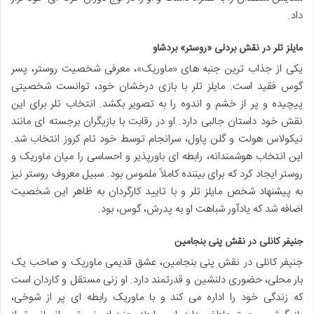
داد.
مایلز تلر
در نقش بردلی «روستر» بردشاو
یکی از جذاب ترین جنبه های «ماوریک»، معرفی شخصیت روستر، پسر
گوس فقید است. مایلز تلر با بازی درخشان خود، توانست شخصیتی
پیچیده و پر از خشم و اندوه را به تصویر بکشد. انتخاب تلر برای این
نقش خود داستان جالبی دارد. او در رقابت با بازیگران برجسته ای مانند
نیکولاس هولت و گلن پاول، سرانجام توسط خود تام کروز انتخاب شد.
این انتخاب هوشمندانه، رابطه ای باورپذیر و احساسی را میان ماوریک و
روستر ایجاد کرد که برای بیننده کاملاً ملموس بود. سبیل معروف روستر نیز
به پیشنهاد شخص مایلز تلر و با تایید کارگردان به ظاهر این شخصیت
اضافه شد که یادآور شباهت او به پدرش، گوس، بود.
جنیفر کانلی
در نقش پنی بنجامین
جنیفر کانلی در نقش پنی بنجامین، عشق قدیمی ماوریک و صاحب یک
بار محلی، حضوری دلنشین و قدرتمند دارد. او زنی مستقل و کاردان است
که زندگی خود را اداره می کند و با ماوریک رابطه ای پر از شوخی،