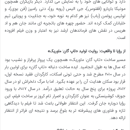
دارد و توانایی های خود را به نمایش می گذارد. دیگر بازیگران همچون
مونیکا باربارو (ققنوس)، جی الیس (روبه رو)، دنی رامیرز (فن بوی)، و
لوئیس پولمن (باب) نیز هر کدام به نوبه خود، به جذابیت و پویایی تیم
خلبانان کمک کرده اند. حضور چهره های باتجربه ای مانند جان هم و اد
هریس در نقش های فرماندهان ارشد نیز به اعتبار و وزن فیلم افزوده
است.
از رؤیا تا واقعیت: روایت تولید «تاپ گان: ماوریک»
مسیر ساخت «تاپ گان: ماوریک» همچون یک پرواز پرفراز و نشیب بود
که سال ها به طول انجامید. ایده ساخت دنباله «تاپ گان» برای اولین بار
در سال ۲۰۱۰ مطرح شد و حتی تونی اسکات، کارگردان فقید نسخه اول،
قرار بود سکان هدایت آن را بر عهده بگیرد. اما با مرگ دلخراش او در سال
۲۰۱۲، پروژه برای پنج سال به حالت تعلیق درآمد. در سال ۲۰۱۷، با ورود
جوزف کوشینسکی به عنوان کارگردان و اصرار تام کروز بر ساخت فیلم، این
رؤیا دوباره جان گرفت. این انتظار طولانی باعث شد تا فیلم با دیدگاهی
تازه و فناوری های پیشرفته تر به بلوغ برسد و نتیجه ای فراتر از انتظار
ارائه دهد.