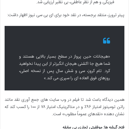
فیزیکی و هم از نظر عاطفی، بی نظیر ارزیابی شد.
پیتر ترورز، منتقد برجسته، در نقد خود برای ای بی سی نیوز اظهار داشت:
«هیجانات حین پرواز در سطح بسیار بالایی هستند و
شما هیچ جا اکشنی هیجان انگیزتر از این پیدا نخواهید
کرد. تام کروز، سی و شش سال پس از نسخه اصلی،
روزهای فوق العاده ای را سپری می کند.»
همین دیدگاه باعث شد تا فیلم در وب سایت های جمع آوری نقد مانند
راتن تومیتوز امتیاز ۹۶٪ و در متاکریتیک امتیاز ۷۸ از ۱۰۰ را کسب کند که
نشان دهنده «نقدهای عموماً مطلوب» است.
فتح گیشه ها: موفقیتی تجاری بی سابقه