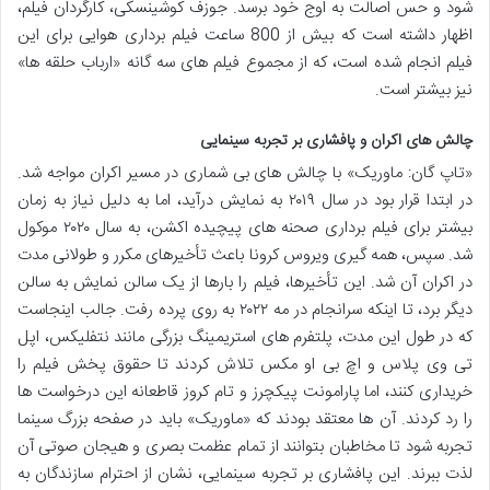
شود و حس اصالت به اوج خود برسد. جوزف کوشینسکی، کارگردان فیلم،
اظهار داشته است که بیش از 800 ساعت فیلم برداری هوایی برای این
فیلم انجام شده است، که از مجموع فیلم های سه گانه «ارباب حلقه ها»
نیز بیشتر است.
چالش های اکران و پافشاری بر تجربه سینمایی
«تاپ گان: ماوریک» با چالش های بی شماری در مسیر اکران مواجه شد.
در ابتدا قرار بود در سال ۲۰۱۹ به نمایش درآید، اما به دلیل نیاز به زمان
بیشتر برای فیلم برداری صحنه های پیچیده اکشن، به سال ۲۰۲۰ موکول
شد. سپس، همه گیری ویروس کرونا باعث تأخیرهای مکرر و طولانی مدت
در اکران آن شد. این تأخیرها، فیلم را بارها از یک سالن نمایش به سالن
دیگر برد، تا اینکه سرانجام در مه ۲۰۲۲ به روی پرده رفت. جالب اینجاست
که در طول این مدت، پلتفرم های استریمینگ بزرگی مانند نتفلیکس، اپل
تی وی پلاس و اچ بی او مکس تلاش کردند تا حقوق پخش فیلم را
خریداری کنند، اما پارامونت پیکچرز و تام کروز قاطعانه این درخواست ها
را رد کردند. آن ها معتقد بودند که «ماوریک» باید در صفحه بزرگ سینما
تجربه شود تا مخاطبان بتوانند از تمام عظمت بصری و هیجان صوتی آن
لذت ببرند. این پافشاری بر تجربه سینمایی، نشان از احترام سازندگان به