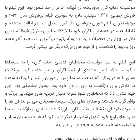
موفقیت «تاپ گان: ماوریک» در گیشه، فراتر از حد تصور بود. این فیلم با
فروش جهانی ۱.۴۹۳ میلیارد دلار، به دومین فیلم پرفروش سال ۲۰۲۲ و
پردرآمدترین فیلم دوران حرفه ای تام کروز تبدیل شد. در ایالات متحده و
کانادا، فیلم در هفته اول اکران خود با ۱۲۶.۷ میلیون دلار (و ۱۶۰.۵ میلیون
دلار در چهار روز تعطیلات روز یادبود)، رکورد بزرگترین افتتاحیه آخر هفته
روز یادبود را شکست و از فیلم های بزرگ دیگر نیز پیشی گرفت.
این فیلم نه تنها توانست مخاطبان قدیمی «تاپ گان» را به سینماها
بازگرداند، بلکه نسل جدیدی از تماشاگران را نیز جذب کرد. موفقیت
«ماوریک» در زمانی که صنعت سینما پس از دوران پاندمی کرونا به شدت
در تلاش برای بازگشت به دوران اوج خود بود، بسیار چشمگیر بود. این
فیلم نشان داد که مخاطبان هنوز هم به دنبال تجربه های سینمایی بزرگ و
واقع گرایانه هستند و ستاره های بزرگ سینما، همچنان می توانند آن ها را
به پرده نقره ای بکشانند. «تاپ گان: ماوریک» به نمادی از بازگشت سینما
به روزهای اوج خود تبدیل شد و بار دیگر ثابت کرد که قدرت داستان سرایی
و کیفیت ساخت، همواره حرف اول را می زند.
جوایز و افتخارات: درخشش در مراسم های معتبر