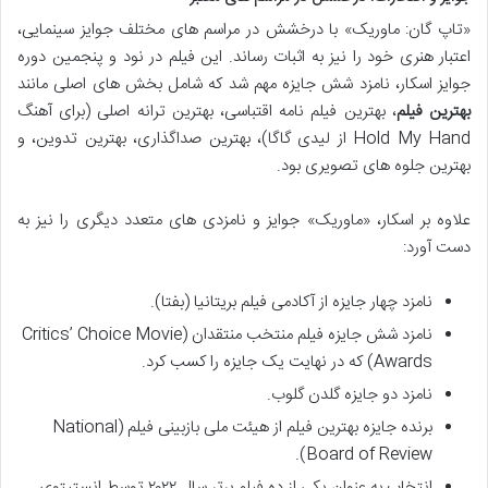
«تاپ گان: ماوریک» با درخشش در مراسم های مختلف جوایز سینمایی،
اعتبار هنری خود را نیز به اثبات رساند. این فیلم در نود و پنجمین دوره
جوایز اسکار، نامزد شش جایزه مهم شد که شامل بخش های اصلی مانند
بهترین فیلم
، بهترین فیلم نامه اقتباسی، بهترین ترانه اصلی (برای آهنگ
Hold My Hand از لیدی گاگا)، بهترین صداگذاری، بهترین تدوین، و
بهترین جلوه های تصویری بود.
علاوه بر اسکار، «ماوریک» جوایز و نامزدی های متعدد دیگری را نیز به
دست آورد:
نامزد چهار جایزه از آکادمی فیلم بریتانیا (بفتا).
نامزد شش جایزه فیلم منتخب منتقدان (Critics’ Choice Movie
Awards) که در نهایت یک جایزه را کسب کرد.
نامزد دو جایزه گلدن گلوب.
برنده جایزه بهترین فیلم از هیئت ملی بازبینی فیلم (National
Board of Review).
انتخاب به عنوان یکی از ده فیلم برتر سال ۲۰۲۲ توسط انستیتوی