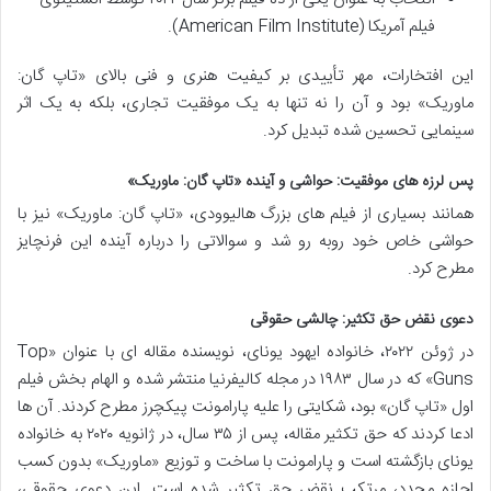
فیلم آمریکا (American Film Institute).
این افتخارات، مهر تأییدی بر کیفیت هنری و فنی بالای «تاپ گان:
ماوریک» بود و آن را نه تنها به یک موفقیت تجاری، بلکه به یک اثر
سینمایی تحسین شده تبدیل کرد.
پس لرزه های موفقیت: حواشی و آینده «تاپ گان: ماوریک»
همانند بسیاری از فیلم های بزرگ هالیوودی، «تاپ گان: ماوریک» نیز با
حواشی خاص خود روبه رو شد و سوالاتی را درباره آینده این فرنچایز
مطرح کرد.
دعوی نقض حق تکثیر: چالشی حقوقی
در ژوئن ۲۰۲۲، خانواده ایهود یونای، نویسنده مقاله ای با عنوان «Top
Guns» که در سال ۱۹۸۳ در مجله کالیفرنیا منتشر شده و الهام بخش فیلم
اول «تاپ گان» بود، شکایتی را علیه پارامونت پیکچرز مطرح کردند. آن ها
ادعا کردند که حق تکثیر مقاله، پس از ۳۵ سال، در ژانویه ۲۰۲۰ به خانواده
یونای بازگشته است و پارامونت با ساخت و توزیع «ماوریک» بدون کسب
اجازه مجدد، مرتکب نقض حق تکثیر شده است. این دعوی حقوقی،