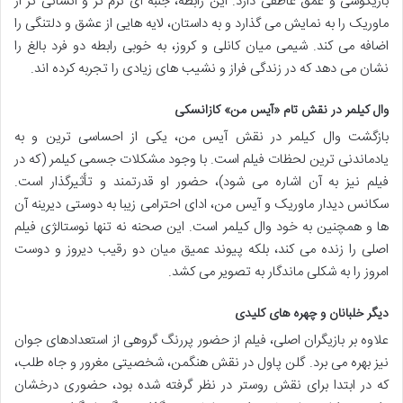
بازیگوشی و عمق عاطفی دارد. این رابطه، جنبه ای نرم تر و انسانی تر از
ماوریک را به نمایش می گذارد و به داستان، لایه هایی از عشق و دلتنگی را
اضافه می کند. شیمی میان کانلی و کروز، به خوبی رابطه دو فرد بالغ را
نشان می دهد که در زندگی فراز و نشیب های زیادی را تجربه کرده اند.
وال کیلمر
در نقش تام «آیس من» کازانسکی
بازگشت وال کیلمر در نقش آیس من، یکی از احساسی ترین و به
یادماندنی ترین لحظات فیلم است. با وجود مشکلات جسمی کیلمر (که در
فیلم نیز به آن اشاره می شود)، حضور او قدرتمند و تأثیرگذار است.
سکانس دیدار ماوریک و آیس من، ادای احترامی زیبا به دوستی دیرینه آن
ها و همچنین به خود وال کیلمر است. این صحنه نه تنها نوستالژی فیلم
اصلی را زنده می کند، بلکه پیوند عمیق میان دو رقیب دیروز و دوست
امروز را به شکلی ماندگار به تصویر می کشد.
دیگر خلبانان و چهره های کلیدی
علاوه بر بازیگران اصلی، فیلم از حضور پررنگ گروهی از استعدادهای جوان
نیز بهره می برد. گلن پاول در نقش هنگمن، شخصیتی مغرور و جاه طلب،
که در ابتدا برای نقش روستر در نظر گرفته شده بود، حضوری درخشان