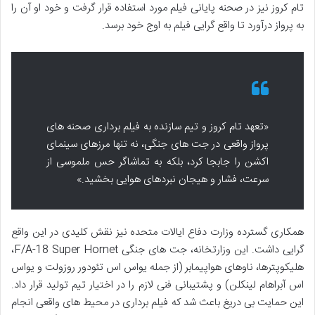
تام کروز نیز در صحنه پایانی فیلم مورد استفاده قرار گرفت و خود او آن را
به پرواز درآورد تا واقع گرایی فیلم به اوج خود برسد.
«تعهد تام کروز و تیم سازنده به فیلم برداری صحنه های
پرواز واقعی در جت های جنگی، نه تنها مرزهای سینمای
اکشن را جابجا کرد، بلکه به تماشاگر حس ملموسی از
سرعت، فشار و هیجان نبردهای هوایی بخشید.»
همکاری گسترده وزارت دفاع ایالات متحده نیز نقش کلیدی در این واقع
گرایی داشت. این وزارتخانه، جت های جنگی F/A-18 Super Hornet،
هلیکوپترها، ناوهای هواپیمابر (از جمله یواس اس تئودور روزولت و یواس
اس آبراهام لینکلن) و پشتیبانی فنی لازم را در اختیار تیم تولید قرار داد.
این حمایت بی دریغ باعث شد که فیلم برداری در محیط های واقعی انجام