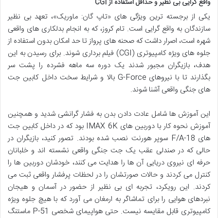
واقع گرایی بی نظیر و حداقل استفاده از CGI
یکی از برجسته ترین ویژگی های «تاپ گان: ماوریک»، تعهد بی نظیر
سازندگان به واقع گرایی است. تام کروز، که به انجام بدلکاری های واقعی
شهره است، اصرار داشت که صحنه های پرواز تا حد امکان بدون استفاده از
جلوه های ویژه کامپیوتری (CGI) فیلم برداری شوند. برای رسیدن به این
هدف، بازیگران مجبور شدند یک دوره سه ماهه فشرده را پشت سر
بگذارند تا با نیروهای G-Force بالا و شرایط سخت داخل کابین جت
های جنگی واقعی آشنا شوند.
این آموزش ها شامل عادت دادن بدن به فشار گرانشی شدید و همچنین
آموزش نحوه کار با دوربین های IMAX 6K بود که در داخل کابین جت
های F/A-18 سوپر هورنت نصب شده بودند. تصور کنید، بازیگران در
حالی که در صندلی عقب یک جت جنگی واقعی نشسته اند و خلبانان
حرفه ای نیروی دریایی آن ها را هدایت می کنند، خودشان دوربین ها را
کنترل می کردند و حالات صورتشان را در لحظات پرفشار واقعی ثبت می
کردند. این رویکرد، تجربه ای بی نظیر از حضور در آسمان و هیجان
نبردهای هوایی را برای تماشاگر به ارمغان می آورد که با هیچ جلوه ویژه
کامپیوتری قابل مقایسه نیست. حتی هواپیمای شخصی P-51 ماستنگ