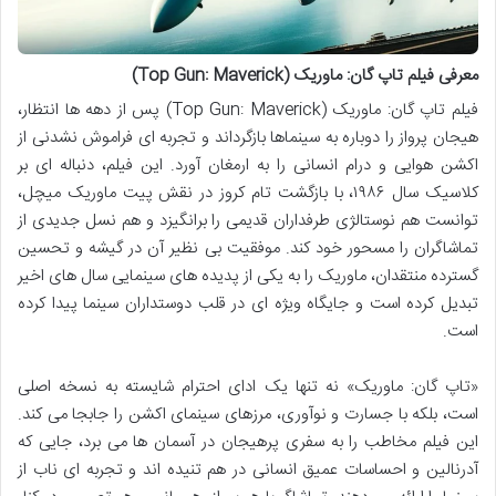
معرفی فیلم تاپ گان: ماوریک (Top Gun: Maverick)
فیلم تاپ گان: ماوریک (Top Gun: Maverick) پس از دهه ها انتظار،
هیجان پرواز را دوباره به سینماها بازگرداند و تجربه ای فراموش نشدنی از
اکشن هوایی و درام انسانی را به ارمغان آورد. این فیلم، دنباله ای بر
کلاسیک سال ۱۹۸۶، با بازگشت تام کروز در نقش پیت ماوریک میچل،
توانست هم نوستالژی طرفداران قدیمی را برانگیزد و هم نسل جدیدی از
تماشاگران را مسحور خود کند. موفقیت بی نظیر آن در گیشه و تحسین
گسترده منتقدان، ماوریک را به یکی از پدیده های سینمایی سال های اخیر
تبدیل کرده است و جایگاه ویژه ای در قلب دوستداران سینما پیدا کرده
است.
«تاپ گان: ماوریک» نه تنها یک ادای احترام شایسته به نسخه اصلی
است، بلکه با جسارت و نوآوری، مرزهای سینمای اکشن را جابجا می کند.
این فیلم مخاطب را به سفری پرهیجان در آسمان ها می برد، جایی که
آدرنالین و احساسات عمیق انسانی در هم تنیده اند و تجربه ای ناب از