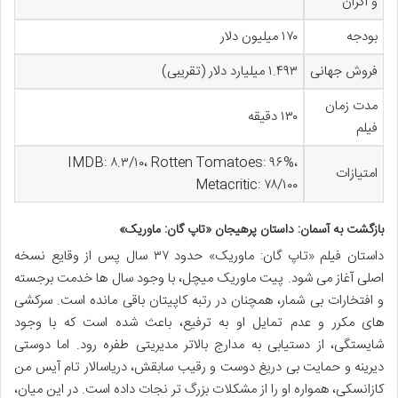
و اکران
بودجه
۱۷۰ میلیون دلار
فروش جهانی
۱.۴۹۳ میلیارد دلار (تقریبی)
مدت زمان
۱۳۰ دقیقه
فیلم
IMDB: ۸.۳/۱۰، Rotten Tomatoes: ۹۶%،
امتیازات
Metacritic: ۷۸/۱۰۰
بازگشت به آسمان: داستان پرهیجان «تاپ گان: ماوریک»
داستان فیلم «تاپ گان: ماوریک» حدود ۳۷ سال پس از وقایع نسخه
اصلی آغاز می شود. پیت ماوریک میچل، با وجود سال ها خدمت برجسته
و افتخارات بی شمار، همچنان در رتبه کاپیتان باقی مانده است. سرکشی
های مکرر و عدم تمایل او به ترفیع، باعث شده است که با وجود
شایستگی، از دستیابی به مدارج بالاتر مدیریتی طفره رود. اما دوستی
دیرینه و حمایت بی دریغ دوست و رقیب سابقش، دریاسالار تام آیس من
کازانسکی، همواره او را از مشکلات بزرگ تر نجات داده است. در این میان،