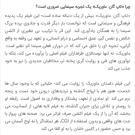
چرا «تاپ گان: ماوریک» یک تجربه سینمایی ضروری است؟
«تاپ گان: ماوریک» بیش از یک دنباله ساده است؛ این فیلم یک پدیده
فرهنگی و سینمایی است که توانست بار دیگر قدرت و جادوی پرده بزرگ
سینما را به همگان یادآوری کند. این اثر با ترکیب بی نظیری از اکشن
خالص و نفس گیر، عمق احساسی و درام انسانی، و تعهد بی وقفه به واقع
گرایی، تجربه ای را خلق می کند که در دوران فعلی سینما کم نظیر است.
ماوریک، نه تنها نوستالژی طرفداران فیلم اصلی را برآورده می کند، بلکه با
نوآوری های فنی و روایت گری پخته تر، مخاطبان جدیدی را نیز به خود
جذب می کند.
این فیلم داستان ماوریک را روایت می کند؛ خلبانی که با وجود سال ها
خدمت، هنوز هم با ارواح گذشته و تردیدهای درونی خود دست و پنجه
نرم می کند. او نمادی از تعهد، پشتکار و وفاداری به اصول است. رابطه او
با روستر و تلاش برای جبران گذشته، به فیلم لایه هایی از انسانیت می
بخشد که آن را از یک فیلم اکشن صرف فراتر می برد. صحنه های پرواز با
جت های واقعی و بدون استفاده از CGI، هر تماشاگر را به اوج آسمان می
برد و حس حضور در کابین خلبان را به او القا می کند.