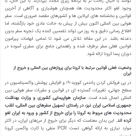
توانند با خیال راحت تر به برنامه ریزی مجدد بپردازند. با این حال، با
وجود لغو اکثر محدودیت ها، همچنان هوشیاری و آگاهی از آخرین
قوانین و بخشنامه های ایرلاین ها و کشورهای مقصد ضروری است. سفر
هوایی بین المللی اکنون بیش از پیش به حالت عادی خود بازگشته، اما
اطلاع رسانی دقیق و به روز می تواند تضمین کننده یک تجربه سفر بدون
دغدغه باشد. در این مقاله تلاش می شود تا تمامی ابهامات پیرامون
قوانین فعلی سفر برطرف شده و راهنمایی جامع برای سفری آسوده در
دوران پسا کرونا ارائه شود.
وضعیت فعلی قوانین مرتبط با کرونا برای پروازهای بین المللی و خروج از
ایران
در پی فروکش کردن پاندمی کووید-۱۹ و افزایش پوشش واکسیناسیون در
سطح جهانی، تغییرات گسترده ای در قوانین و مقررات سفر هوایی بین
المللی اعمال شده است.
سازمان هواپیمایی کشوری و وزارت بهداشت
جمهوری اسلامی ایران نیز، در راستای تسهیل سفرهای بین المللی، اغلب
محدودیت های مربوط به کرونا را برای خروج از کشور و ورود به ایران لغو
کرده اند.
این بدان معناست که دیگر برای خروج از مرزهای ایران، در اکثر
موارد نیازی به ارائه گواهی تست PCR منفی یا کارت واکسن کرونا
نیست.