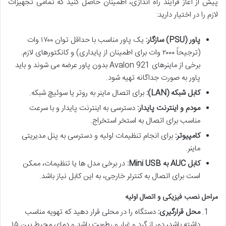
پیش از آغاز فرآیند راه اندازی، اطمینان حاصل کنید که تمامی تجهیزات
لازم را در اختیار دارید:
پاور (PSU) سازگار:
یک پاور مناسب با حداقل توان ۱۷۰۰ وات
(ترجیحاً ۲۰۰۰ وات برای اطمینان از پایداری) و کانکتورهای لازم.
برخی از ماینرهای Avalon 921 بدون پاور عرضه می شوند و باید
پاور به صورت جداگانه تهیه شود.
کابل شبکه (LAN):
برای اتصال ماینر به روتر یا سوئیچ شبکه.
مودم و اینترنت پایدار:
دسترسی به اینترنت پایدار و با سرعت
مناسب برای اتصال به استخر استخراج.
کامپیوتر:
برای انجام تنظیمات اولیه و دسترسی به پنل مدیریتی
ماینر.
کابل AUC به Mini USB:
در برخی مدل ها یا تنظیمات، ممکن
است برای اتصال به کنترلر خارجی، به این کابل نیاز باشد.
مراحل نصب فیزیکی و اتصال اولیه
محل قرارگیری:
دستگاه را در محلی قرار دهید که تهویه مناسب
داشته باشد، دور از گرد و غبار و رطوبت باشد و دمای محیط بین ۱۵