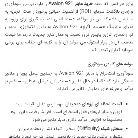
برای هر کسی که قصد
خرید ماینر Avalon 921
را دارد، بررسی سودآوری
و زمان بازگشت سرمایه (ROI) از اهمیت حیاتی برخوردار است. تجربه به
ما نشان داده که این دو مولفه، هسته اصلی تصمیم گیری برای ورود به
دنیای ماینینگ هستند. اگرچه Avalon 921 به دلیل تکنولوژی قدیمی
تر، راندمان انرژی پایین تری نسبت به مدل های جدیدتر دارد، اما قیمت
مناسب آن در بازار استوک می تواند آن را به گزینه ای جذاب برای برخی
سرمایه گذاران تبدیل کند.
مولفه های کلیدی سودآوری
سودآوری استخراج با ماینر Avalon 921 به چندین عامل پویا و متغیر
بستگی دارد که دائماً در حال تغییر هستند. این عوامل به طور مستقیم بر
درآمد و هزینه های عملیاتی تاثیر می گذارند:
قیمت لحظه ای ارزهای دیجیتال:
مهم ترین عامل، قیمت بیت
کوین و سایر ارزهای قابل استخراج است. افزایش قیمت این ارزها
مستقیماً به افزایش درآمد دلاری ماینر منجر می شود.
سختی شبکه (Difficulty):
سختی شبکه نشان دهنده میزان
دشواری یافتن بلاک جدید در بلاکچین است. هر چه تعداد ماینرها