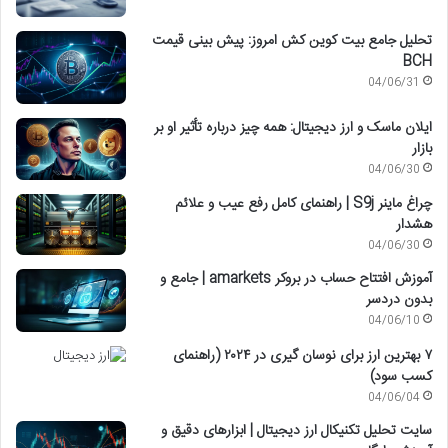
تحلیل جامع بیت کوین کش امروز: پیش بینی قیمت
BCH
04/06/31
ایلان ماسک و ارز دیجیتال: همه چیز درباره تأثیر او بر
بازار
04/06/30
چراغ ماینر S9j | راهنمای کامل رفع عیب و علائم
هشدار
04/06/30
آموزش افتتاح حساب در بروکر amarkets | جامع و
بدون دردسر
04/06/10
۷ بهترین ارز برای نوسان گیری در ۲۰۲۴ (راهنمای
کسب سود)
04/06/04
سایت تحلیل تکنیکال ارز دیجیتال | ابزارهای دقیق و