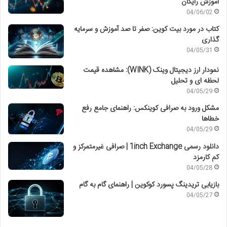
آموزش رایگان
04/06/02
کتاب در مورد بیت کوین: صفر تا صد آموزش و سرمایه
گذاری
04/05/31
نمودار ارز دیجیتال وینک (WINK): مشاهده قیمت
لحظه ای و تحلیل
04/05/29
مشکل ورود به صرافی کوینکس: راهنمای جامع رفع
خطاها
04/05/29
دانلود رسمی 1inch Exchange | صرافی غیرمتمرکز و
کم کارمزد
04/05/28
بازیابی تریدینگ پسورد کوکوین | راهنمای گام به گام
04/05/27