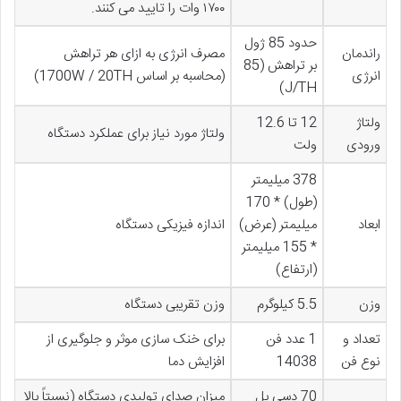
۱۷۰۰ وات را تایید می کنند.
حدود 85 ژول
راندمان
مصرف انرژی به ازای هر تراهش
بر تراهش (85
انرژی
(محاسبه بر اساس 1700W / 20TH)
J/TH)
ولتاژ
12 تا 12.6
ولتاژ مورد نیاز برای عملکرد دستگاه
ورودی
ولت
378 میلیمتر
(طول) * 170
ابعاد
میلیمتر (عرض)
اندازه فیزیکی دستگاه
* 155 میلیمتر
(ارتفاع)
وزن
5.5 کیلوگرم
وزن تقریبی دستگاه
تعداد و
1 عدد فن
برای خنک سازی موثر و جلوگیری از
نوع فن
14038
افزایش دما
70 دسی بل
میزان صدای تولیدی دستگاه (نسبتاً بالا