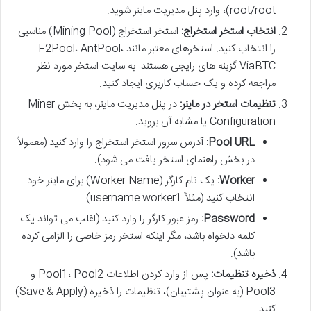
root/root)، وارد پنل مدیریت ماینر شوید.
انتخاب استخر استخراج:
استخر استخراج (Mining Pool) مناسبی
را انتخاب کنید. استخرهای معتبر مانند F2Pool، AntPool،
ViaBTC گزینه های رایجی هستند. به سایت استخر مورد نظر
مراجعه کرده و یک حساب کاربری ایجاد کنید.
تنظیمات استخر در ماینر:
در پنل مدیریت ماینر، به بخش Miner
Configuration یا مشابه آن بروید.
Pool URL:
آدرس سرور استخر استخراج را وارد کنید (معمولاً
در بخش راهنمای استخر یافت می شود).
Worker:
یک نام کارگر (Worker Name) برای ماینر خود
انتخاب کنید (مثلاً username.worker1).
Password:
رمز عبور کارگر را وارد کنید (اغلب می تواند یک
کلمه دلخواه باشد، مگر اینکه استخر رمز خاصی را الزامی کرده
باشد).
ذخیره تنظیمات:
پس از وارد کردن اطلاعات Pool1، Pool2 و
Pool3 (به عنوان پشتیبان)، تنظیمات را ذخیره (Save & Apply)
کنید.