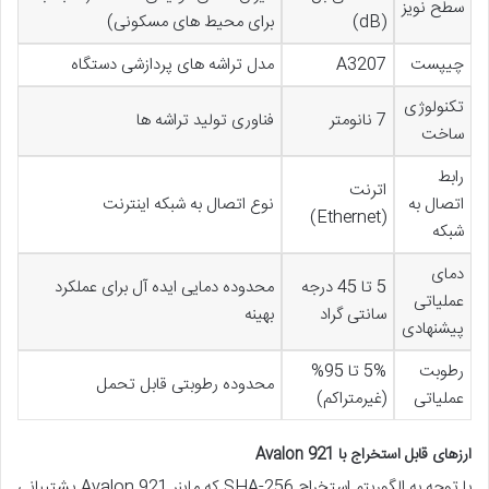
سطح نویز
(dB)
برای محیط های مسکونی)
چیپست
A3207
مدل تراشه های پردازشی دستگاه
تکنولوژی
7 نانومتر
فناوری تولید تراشه ها
ساخت
رابط
اترنت
اتصال به
نوع اتصال به شبکه اینترنت
(Ethernet)
شبکه
دمای
5 تا 45 درجه
محدوده دمایی ایده آل برای عملکرد
عملیاتی
سانتی گراد
بهینه
پیشنهادی
رطوبت
5% تا 95%
محدوده رطوبتی قابل تحمل
عملیاتی
(غیرمتراکم)
ارزهای قابل استخراج با Avalon 921
با توجه به الگوریتم استخراج SHA-256 که ماینر Avalon 921 پشتیبانی