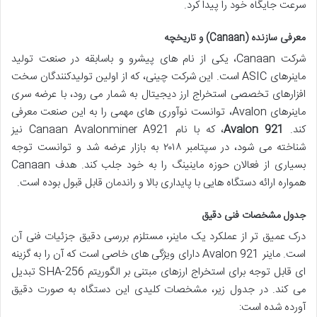
سرعت جایگاه خود را پیدا کرد.
معرفی سازنده (Canaan) و تاریخچه
شرکت Canaan، یکی از نام های پیشرو و باسابقه در صنعت تولید
ماینرهای ASIC است. این شرکت چینی، که از اولین تولیدکنندگان سخت
افزارهای تخصصی استخراج ارز دیجیتال به شمار می رود، با عرضه سری
ماینرهای Avalon، توانست نوآوری های مهمی را به این صنعت معرفی
کند.
Avalon 921
، که با نام Canaan Avalonminer A921 نیز
شناخته می شود، در سپتامبر ۲۰۱۸ به بازار عرضه شد و توانست توجه
بسیاری از فعالان حوزه ماینینگ را به خود جلب کند. هدف Canaan
همواره ارائه دستگاه هایی با پایداری بالا و راندمان قابل قبول بوده است.
جدول مشخصات فنی دقیق
درک عمیق تر از عملکرد یک ماینر، مستلزم بررسی دقیق جزئیات فنی آن
است. ماینر Avalon 921 دارای ویژگی های خاصی است که آن را به گزینه
ای قابل توجه برای استخراج ارزهای مبتنی بر الگوریتم SHA-256 تبدیل
می کند. در جدول زیر، مشخصات کلیدی این دستگاه به صورت دقیق
آورده شده است: