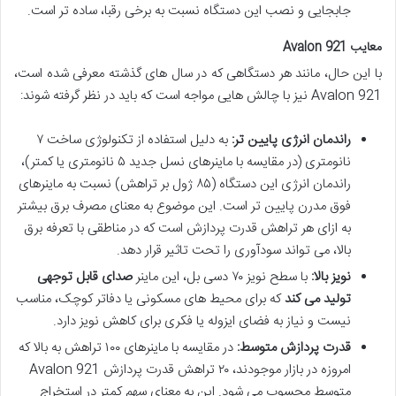
جابجایی و نصب این دستگاه نسبت به برخی رقبا، ساده تر است.
معایب Avalon 921
با این حال، مانند هر دستگاهی که در سال های گذشته معرفی شده است،
Avalon 921 نیز با چالش هایی مواجه است که باید در نظر گرفته شوند:
راندمان انرژی پایین تر:
به دلیل استفاده از تکنولوژی ساخت ۷
نانومتری (در مقایسه با ماینرهای نسل جدید ۵ نانومتری یا کمتر)،
راندمان انرژی این دستگاه (۸۵ ژول بر تراهش) نسبت به ماینرهای
فوق مدرن پایین تر است. این موضوع به معنای مصرف برق بیشتر
به ازای هر تراهش قدرت پردازش است که در مناطقی با تعرفه برق
بالا، می تواند سودآوری را تحت تاثیر قرار دهد.
نویز بالا:
با سطح نویز ۷۰ دسی بل، این ماینر
صدای قابل توجهی
تولید می کند
که برای محیط های مسکونی یا دفاتر کوچک، مناسب
نیست و نیاز به فضای ایزوله یا فکری برای کاهش نویز دارد.
قدرت پردازش متوسط:
در مقایسه با ماینرهای ۱۰۰ تراهش به بالا که
امروزه در بازار موجودند، ۲۰ تراهش قدرت پردازش Avalon 921
متوسط محسوب می شود. این به معنای سهم کمتر در استخراج