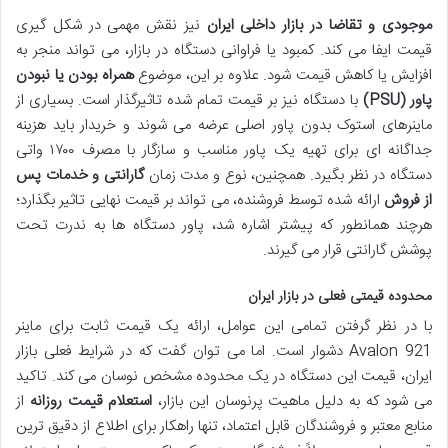
موجودی و تقاضا در بازار داخلی ایران
نیز نقش مهمی در شکل گیری
قیمت ایفا می کند. کمبود یا فراوانی دستگاه در بازار، می تواند منجر به
افزایش یا کاهش قیمت شود. علاوه بر این، موضوع
همراه بودن یا نبودن
پاور (PSU)
با دستگاه نیز بر قیمت تمام شده تاثیرگذار است. بسیاری از
ماینرهای استوک بدون پاور اصلی عرضه می شوند و خریدار باید هزینه
جداگانه ای برای تهیه یک پاور مناسب و سازگار با مصرف ۱۷۰۰ واتی
دستگاه در نظر بگیرد. همچنین، نوع و مدت زمان
گارانتی و خدمات پس
از فروش
ارائه شده توسط فروشنده، می تواند بر قیمت نهایی تاثیر بگذارد؛
هرچند همانطور که پیشتر اشاره شد، پاور دستگاه ها به ندرت تحت
پوشش گارانتی قرار می گیرند.
محدوده قیمتی فعلی در بازار ایران
با در نظر گرفتن تمامی این عوامل، ارائه یک قیمت ثابت برای ماینر
Avalon 921 دشوار است. اما می توان گفت که در شرایط فعلی بازار
ایران، قیمت این دستگاه در یک محدوده مشخص نوسان می کند. تاکید
می شود که به دلیل ماهیت پرنوسان این بازار،
استعلام قیمت روزانه
از
منابع معتبر و فروشندگان قابل اعتماد، تنها راهکار برای اطلاع از دقیق ترین