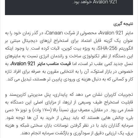
Avalon 921 خواهد بود.
نتیجه گیری
ماینر Avalon 921، محصولی از شرکت Canaan، در گذر زمان خود را به
عنوان یک گزینه قابل اعتماد برای استخراج ارزهای دیجیتال مبتنی بر
الگوریتم SHA-256، به ویژه بیت کوین، اثبات کرده است. با وجود اینکه
این دستگاه از نظر تکنولوژی ساخت و راندمان انرژی نسبت به ماینرهای
نسل جدید کمی عقب تر است، اما
قیمت مناسب ماینر Avalon 921
، به
خصوص در بازار استوک، آن را به انتخابی مقرون به صرفه برای افراد تازه
کار و کسانی که به دنبال هزینه ی ورودی پایین تر هستند، تبدیل می کند.
تجربیات کاربران نشان می دهد که پایداری، پنل مدیریتی کاربرپسند و
قابلیت استخراج طیف وسیعی از ارزها، از مزایای اصلی این دستگاه به
شمار می رود. در مقابل، مصرف برق نسبتاً بالا (۱۷۰۰ وات) و نویز ۷۰ دسی
بلی، چالش هایی هستند که باید پیش از خرید به آن ها توجه شود.
سرمایه گذاران باید با در نظر گرفتن نوسانات بازار، سختی شبکه و هزینه
برق، یک ارزیابی دقیق از سودآوری و بازگشت سرمایه انجام دهند.