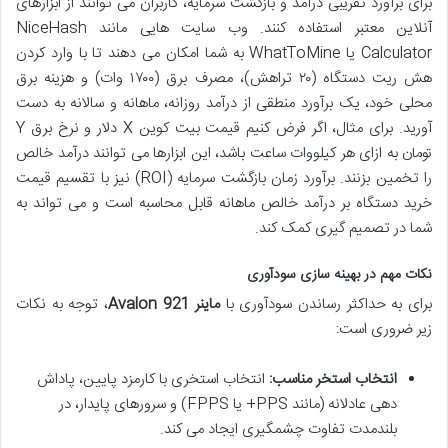
برای برآورد تقریبی درآمد و بازگشت سرمایه، کاربران می توانند از ابزارهای
آنلاین معتبر استفاده کنند. وب سایت هایی مانند NiceHash
Calculator یا WhatToMine به شما امکان می دهند تا با وارد کردن
هش ریت دستگاه (۲۰ تراهش)، مصرف برق (۱۷۰۰ وات) و هزینه برق
محلی خود، یک برآورد منطقی از درآمد روزانه، ماهانه و سالانه به دست
آورید. برای مثال، اگر فرض کنیم قیمت بیت کوین X دلار و نرخ برق Y
تومان به ازای هر کیلووات ساعت باشد، این ابزارها می توانند درآمد خالص
را تخمین بزنند. برآورد زمان بازگشت سرمایه (ROI) نیز با تقسیم قیمت
خرید دستگاه بر درآمد خالص ماهانه قابل محاسبه است و می تواند به
شما در تصمیم گیری کمک کند.
نکات مهم در بهینه سازی سودآوری
برای به حداکثر رساندن سودآوری با
ماینر Avalon 921
، توجه به نکات
زیر ضروری است:
انتخاب استخر مناسب:
انتخاب استخری با کارمزد پایین، پاداش
دهی عادلانه (مانند PPS+ یا FPPS) و سرورهای پایدار، در
بلندمدت تفاوت چشمگیری ایجاد می کند.