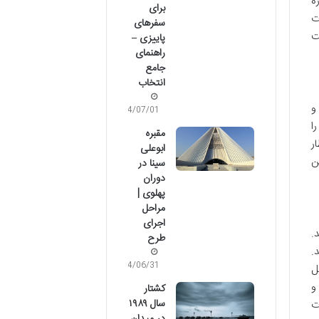
ه
برای
ت
سفرهای
ت
پاییزی –
راهنمای
جامع
انتخاب
و
04/07/01
ا
مقبره
ر
ابوعلی
ن
سینا در
دوران
پهلوی |
مراحل
اجرای
.
طرح
.
04/06/31
نقل
و
کشتار
سال ۱۹۸۹
ت