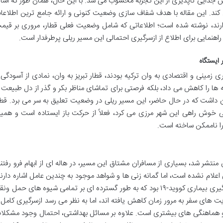
خش جدایی ناپذیری از این تجربه محسوب می شد. با این حال، همان طور که اشار
کند. این مقاله با هدف شفاف سازی وضعیت کنونی و ارائه جامع ترین اطلاعا
ارند، نوشته شده است؛ اطلاعاتی که شامل وضعیت فعلی قطار، مروری بر قیم
هنمایی برای اطلاع از ازسرگیری احتمالی این مسیر ریلی پرطرفدار است.
 ایستگاه
ری زمینی و اقتصادی به وان ترکیه بودند، قطار تبریز به وان، نمادی از آسودگی 
 ها را کاهش می داد، بلکه فرصتی برای تماشای مناظر بکر و گذر از دل طبیعت ر
عان داشت که در حال حاضر، این مسیر ریلی در وضعیت تعلیق به سر می برد. قطا
راتی خوش راهی این شهر مرزی می کرد، فعلاً از حرکت باز ایستاده است و همی
را ناممکن ساخته است.
ن منتشر شد، بسیاری از مسافران مشتاق این مسیر، در هاله ای از ابهام فرو رفتند
لام نشده است، اما گمانه زنی ها و شواهد موجود به چندین عامل اشاره دارند
یکی از مهم ترین دلایل احتمالی، شیوع و همه گیری بیماری کووید-۱۹ بود که به طور گسترده ای بر تمامی شیوه های حمل و
یت های سفر به مرور زمان کاهش یافته اند، اما به نظر می رسد ازسرگیری کامل 
ن و هماهنگی های بیشتری است. علاوه بر مسائل بهداشتی، احتمال وجود مشکلا