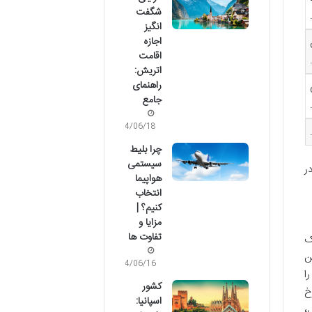
شگفت
انگیز
اجازه
اقامت
اتریش:
راهنمای
جامع
04/06/18
چرا بلیط
سیستمی
ر
هواپیما
انتخاب
کنیم؟ |
مزایا و
تفاوت ها
ک
ن
04/06/16
ا
کشور
خ
اسپانیا:
،