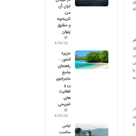
در میدان
ی
تیان آن
ه
من:
تاریخچه
و حقایق
پنهان
ر
04/06/30
ی
جزیره
ش
الخور –
ن
راهنمای
ا
جامع
ه
ماجراجوی
ی و
فعالیت
های
تفریحی
ر
ن
04/06/30
و
لباس
مناسب