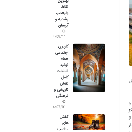
بهترین
نقاط
ولیعصر،
رشدیه و
آبرسان
04/09/11
کاربری
اجتماعی
حمام
نواب:
شناخت
کامل
ل
نقش
تاریخی و
فرهنگی
و
04/07/01
ز
کفش
ز
های
ر
مناسب