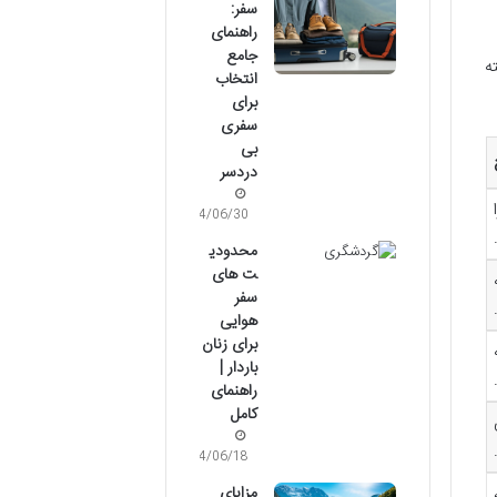
سفر:
راهنمای
جامع
ه
انتخاب
برای
سفری
بی
دردسر
04/06/30
محدودی
ت های
سفر
هوایی
برای زنان
باردار |
راهنمای
کامل
04/06/18
مزایای