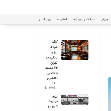
ورزشی
حوادث و رویدادها
استان ها
بین الملل
کافه
شبانه
روزی
یانکی در
تهران |
۲۴ ساعته
با فضایی
دلنشین
04/10/03
رزرو
بیلبورد
تبریز در