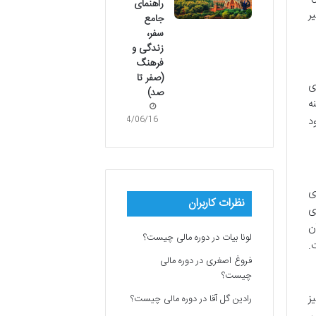
راهنمای
ر
جامع
سفر،
زندگی و
فرهنگ
(صفر تا
ی
صد)
ه
د
04/06/16
ی
نظرات کاربران
ی
ن
لونا بیات
در
دوره مالی چیست؟
.
فروغ اصغری
در
دوره مالی
چیست؟
ز
رادین گل آقا
در
دوره مالی چیست؟