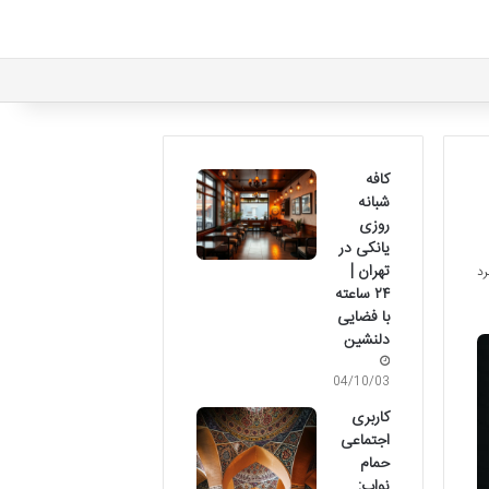
کافه
شبانه
روزی
یانکی در
تهران |
۲۴ ساعته
با فضایی
دلنشین
04/10/03
کاربری
اجتماعی
حمام
نواب: