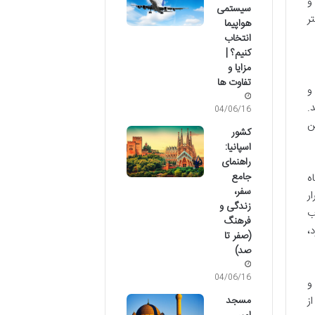
و
سیستمی
ر
هواپیما
انتخاب
کنیم؟ |
مزایا و
تفاوت ها
و
.
04/06/16
ن
کشور
اسپانیا:
راهنمای
جامع
ه
سفر،
ر
زندگی و
ب
فرهنگ
،
(صفر تا
صد)
04/06/16
و
ز
مسجد