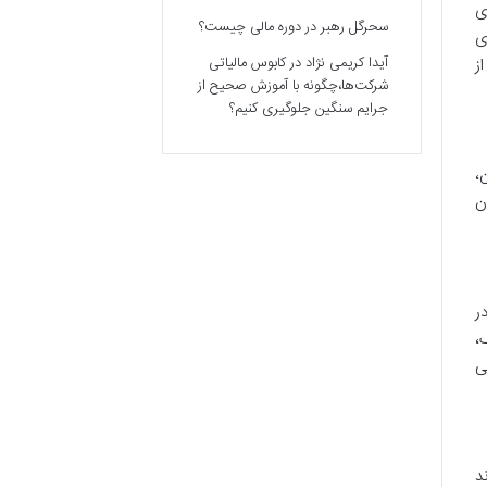
ی
سحرگل رهبر
در
دوره مالی چیست؟
ی
آیدا کریمی نژاد
در
کابوس مالیاتی
ز
شرکت‌ها،چگونه با آموزش صحیح از
جرایم سنگین جلوگیری کنیم؟
،
ن
ادبود ۱۱ سپتامبر در
،
ی
د