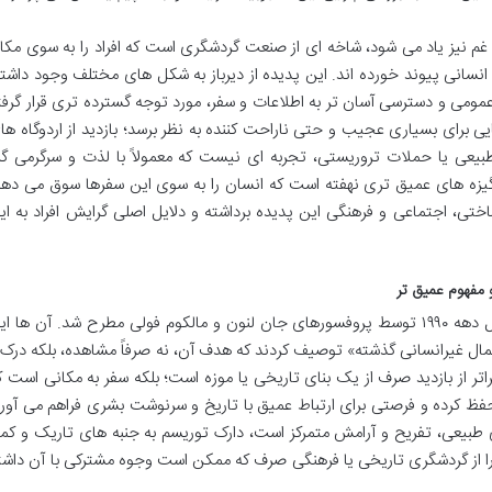
 غم نیز یاد می شود، شاخه ای از صنعت گردشگری است که افراد را به سوی مکا
انسانی پیوند خورده اند. این پدیده از دیرباز به شکل های مختلف وجود داشته
 عمومی و دسترسی آسان تر به اطلاعات و سفر، مورد توجه گسترده تری قرار گرفت
ی برای بسیاری عجیب و حتی ناراحت کننده به نظر برسد؛ بازدید از اردوگاه ها
عی یا حملات تروریستی، تجربه ای نیست که معمولاً با لذت و سرگرمی گر
انگیزه های عمیق تری نهفته است که انسان را به سوی این سفرها سوق می دهد
ناختی، اجتماعی و فرهنگی این پدیده برداشته و دلایل اصلی گرایش افراد به ای
مفهوم عمیق تر
مفهوم «گردشگری سیاه» برای اولین بار در اوایل دهه ۱۹۹۰ توسط پروفسورهای جان لنون و مالکوم فولی مطرح شد. آن ها 
اعمال غیرانسانی گذشته» توصیف کردند که هدف آن، نه صرفاً مشاهده، بلکه درک 
تر از بازدید صرف از یک بنای تاریخی یا موزه است؛ بلکه سفر به مکانی است ک
فظ کرده و فرصتی برای ارتباط عمیق با تاریخ و سرنوشت بشری فراهم می آورد
 طبیعی، تفریح و آرامش متمرکز است، دارک توریسم به جنبه های تاریک و کمت
 را از گردشگری تاریخی یا فرهنگی صرف که ممکن است وجوه مشترکی با آن داشت