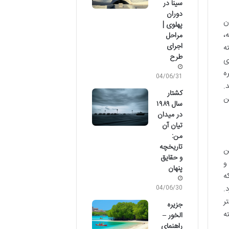
سینا در
دوران
ن
پهلوی |
،
مراحل
اجرای
ه
طرح
ی
ه
04/06/31
.
کشتار
ن
سال ۱۹۸۹
در میدان
تیان آن
من:
تاریخچه
این
و حقایق
و
پنهان
ه
.
04/06/30
ر
جزیره
ه
الخور –
راهنمای