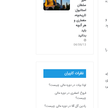
امیر
ه
سلطان
استانبول:
تاریخچه،
و
معماری و
د
هر آنچه
باید
بدانید
04/06/13
ا
نظرات کاربران
ه
ی
لونا بیات
در
دوره مالی چیست؟
ی
فروغ اصغری
در
دوره مالی
چیست؟
رادین گل آقا
در
دوره مالی چیست؟