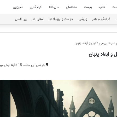
امت
کتاب
پوست
ساختمان
داروخانه
کولر گازی
تلویزیون
فرهنگ و هنر
ورزشی
حوادث و رویدادها
استان ها
بین الملل
اه: بررسی دلایل و ابعاد پنهان
و ابعاد پنهان
خواندن این مطلب 15 دقیقه زمان میبرد