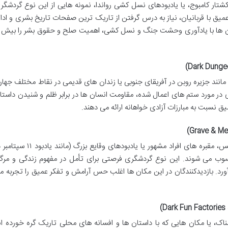
شتار کامبوج، یا یادبودهای نسل کشی رواندا، نمونه هایی از این نوع گردشگر
ق با قربانیان، نیاز به درس گرفتن از تاریک ترین صفحات تاریخ بشری و ادا
کان ها با یادآوری وحشت جنگ و نسل کشی، اهمیت صلح و حقوق بشر را بیش ا
 مانند جزیره روبن در آفریقای جنوبی یا زندان های قدیمی در نقاط مختلف جهان
ی در مورد ستم های اعمال شده، مقاومت انسان ها در برابر ظلم و شنیدن داستا
میق نسبت به مبارزات آزادی خواهانه ارائه می دهند.
گورستان های تاریخی مانند دخمه مردگان پاریس، مقبره های افراد مشهور یا یادبودهای وقایع بزرگ (مانند ی
وب می شوند. این نوع گردشگری فرصتی برای تأمل در مفهوم زندگی و مرگ
آورد. بازدیدکنندگان در این مکان ها اغلب حس آرامش و تفکر عمیق را تجربه م
سناک، یا مکان هایی که با داستان ها و افسانه های محلی تاریک گره خورده ان