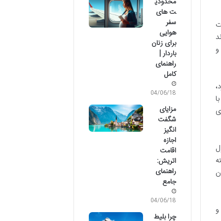
محدودی
ت های
سفر
ت
هوایی
د
برای زنان
و
باردار |
راهنمای
کامل
،
04/06/18
ا
مزایای
ی
شگفت
انگیز
اجازه
ل
اقامت
ه
اتریش:
راهنمای
ن
جامع
04/06/18
و
چرا بلیط