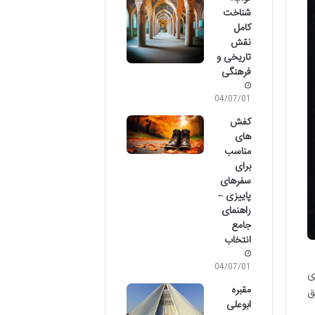
شناخت
کامل
نقش
تاریخی و
فرهنگی
04/07/01
کفش
های
مناسب
برای
سفرهای
پاییزی –
راهنمای
جامع
انتخاب
04/07/01
ی
مقبره
ق
ابوعلی