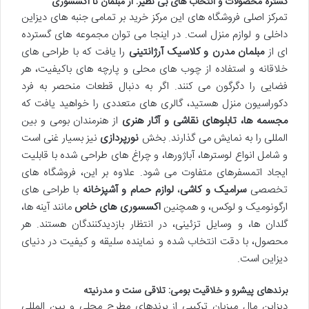
گستره محصولات و انتخاب های بی نظیر: از مبلمان تا اکسسوری
تمرکز اصلی فروشگاه های این مرکز خرید بر تمامی جنبه های دیزاین
داخلی و لوازم منزل است. در اینجا می توان مجموعه های گسترده
ای از
مبلمان مدرن و کلاسیک آرژانتینی
را یافت که با طراحی های
خلاقانه و استفاده از چوب های محلی و پارچه های باکیفیت، هر
فضایی را دگرگون می کنند. اگر به دنبال قطعات منحصر به فرد
دکوراسیون منزل هستید، گالری های متعددی را خواهید یافت که
مجسمه ها، تابلوهای نقاشی و آثار هنری
از هنرمندان بومی و بین
المللی را به نمایش می گذارند. بخش
نورپردازی
نیز بسیار غنی است
و شامل انواع لوسترها، آباژورها، و چراغ های طراحی شده با قابلیت
ایجاد اتمسفرهای متفاوت می شود. علاوه بر این، فروشگاه های
تخصصی
سرامیک و کاشی
،
لوازم حمام و آشپزخانه
با طراحی های
ارگونومیک و لوکس، و همچنین
اکسسوری های خاص
مانند آینه ها،
گلدان ها، و وسایل تزئینی، در انتظار بازدیدکنندگان هستند. هر
محصول، با دقت انتخاب شده و نماینده سلیقه و کیفیت در دنیای
دیزاین است.
برندهای پیشرو و خلاقیت بومی: تلاقی سنت و مدرنیته
دیزاین مال میزبان ترکیبی از برندهای مطرح محلی و بین المللی