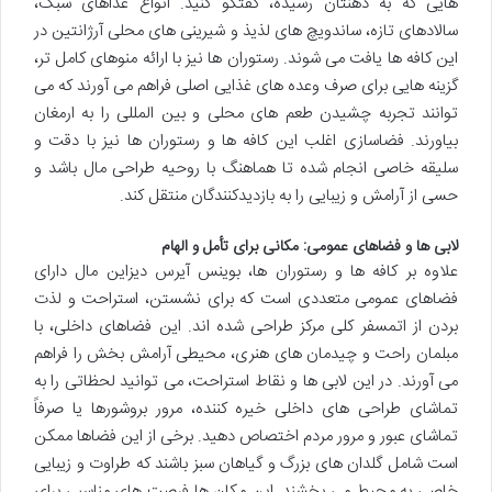
هایی که به ذهنتان رسیده، گفتگو کنید. انواع غذاهای سبک،
سالادهای تازه، ساندویچ های لذیذ و شیرینی های محلی آرژانتین در
این کافه ها یافت می شوند. رستوران ها نیز با ارائه منوهای کامل تر،
گزینه هایی برای صرف وعده های غذایی اصلی فراهم می آورند که می
توانند تجربه چشیدن طعم های محلی و بین المللی را به ارمغان
بیاورند. فضاسازی اغلب این کافه ها و رستوران ها نیز با دقت و
سلیقه خاصی انجام شده تا هماهنگ با روحیه طراحی مال باشد و
حسی از آرامش و زیبایی را به بازدیدکنندگان منتقل کند.
لابی ها و فضاهای عمومی: مکانی برای تأمل و الهام
علاوه بر کافه ها و رستوران ها، بوینس آیرس دیزاین مال دارای
فضاهای عمومی متعددی است که برای نشستن، استراحت و لذت
بردن از اتمسفر کلی مرکز طراحی شده اند. این فضاهای داخلی، با
مبلمان راحت و چیدمان های هنری، محیطی آرامش بخش را فراهم
می آورند. در این لابی ها و نقاط استراحت، می توانید لحظاتی را به
تماشای طراحی های داخلی خیره کننده، مرور بروشورها یا صرفاً
تماشای عبور و مرور مردم اختصاص دهید. برخی از این فضاها ممکن
است شامل گلدان های بزرگ و گیاهان سبز باشند که طراوت و زیبایی
خاصی به محیط می بخشند. این مکان ها فرصت های مناسبی برای