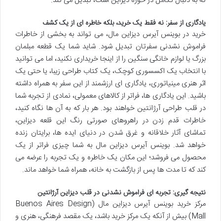
که به دنبال تکامل در حوزه دیزاین است، تبدیل می کند.
یادگاری از سفر: نه فقط یک خرید، بلکه خاطره ای از یک کشف
خرید در بوینس آیرس دیزاین مال، می تواند به بخشی از خاطرات
فراموش نشدنی سفرتان تبدیل شود. شاید شما یک قطعه مبلمان
بزرگ یا لوازم خانگی سنگین را از اینجا خریداری نکنید، اما می توانید
با انتخاب یک اکسسوری کوچک، یک کتاب طراحی زیبا، یا حتی یک
اثر هنری مینیاتوری، یادگاری ای ارزشمند از این سفر به همراه داشته
باشید. این یادگاری ها، فراتر از کالاهای معمولی، نمادی از تجربه شما
در قلب طراحی آرژانتین خواهند بود. هر بار که به آن ها نگاه کنید،
خاطرات قدم زدن در راهروهای صورتی رنگ این قلعه دیزاین،
تماشای آثار خلاقانه و غرق شدن در دنیای ایده ها، برایتان زنده
خواهد شد. بوینس آیرس دیزاین مال به شما چیزی فراتر از یک
محصول می فروشد؛ این مکان یک خاطره و یک تجربه را عرضه می
کند که تا مدت ها پس از بازگشت به خانه، همراه شما خواهد ماند.
نتیجه گیری: تجربه ای فراموش نشدنی در قلب دیزاین آرژانتین
مرکز خرید بوینس آیرس دیزاین مال (Buenos Aires Design
Mall) بیش از آنکه یک مرکز خرید باشد، یک مقصد فرهنگی، هنری و