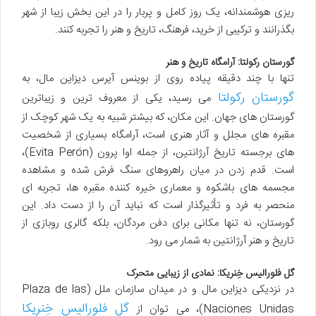
ریزی هوشمندانه، یک روز کامل و پربار را در این بخش زیبا از شهر
بگذرانند و ترکیبی از خرید، فرهنگ، تاریخ و هنر را تجربه کنند.
گورستان رکولتا: آرامگاه تاریخ و هنر
تنها با چند دقیقه پیاده روی از بوینس آیرس دیزاین مال، به
گورستان رکولتا
می رسید، یکی از معروف ترین و زیباترین
گورستان های جهان. این مکان، که بیشتر شبیه به یک شهر کوچک از
مقبره های مجلل و آثار هنری است، آرامگاه بسیاری از شخصیت
های برجسته تاریخ آرژانتین، از جمله اوا پرون (Evita Perón)،
است. قدم زدن در میان راهروهای سنگ فرش شده و مشاهده
مجسمه های باشکوه و معماری خیره کننده مقبره ها، تجربه ای
منحصر به فرد و تأثیرگذار است که نباید آن را از دست داد. این
گورستان، نه تنها مکانی برای دفن مردگان، بلکه گالری روبازی از
تاریخ و هنر آرژانتین به شمار می رود.
گل فلورالیس خِنریکا: نمادی از زیبایی متحرک
در نزدیکی دیزاین مال و در میدان سازمان ملل (Plaza de las
گل فلورالیس خِنریکا
Naciones Unidas)، می توان از