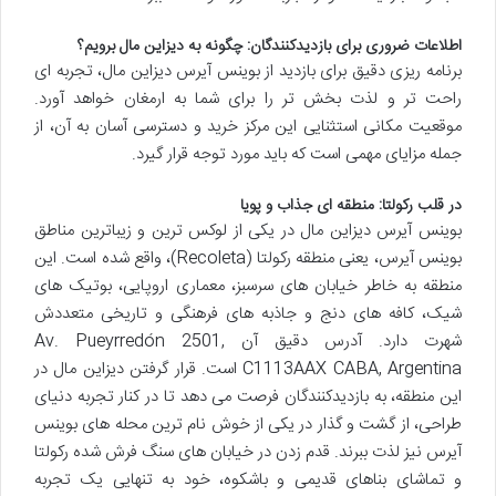
اطلاعات ضروری برای بازدیدکنندگان: چگونه به دیزاین مال برویم؟
برنامه ریزی دقیق برای بازدید از بوینس آیرس دیزاین مال، تجربه ای
راحت تر و لذت بخش تر را برای شما به ارمغان خواهد آورد.
موقعیت مکانی استثنایی این مرکز خرید و دسترسی آسان به آن، از
جمله مزایای مهمی است که باید مورد توجه قرار گیرد.
در قلب رکولتا: منطقه ای جذاب و پویا
بوینس آیرس دیزاین مال در یکی از لوکس ترین و زیباترین مناطق
بوینس آیرس، یعنی منطقه رکولتا (Recoleta)، واقع شده است. این
منطقه به خاطر خیابان های سرسبز، معماری اروپایی، بوتیک های
شیک، کافه های دنج و جاذبه های فرهنگی و تاریخی متعددش
شهرت دارد. آدرس دقیق آن Av. Pueyrredón 2501,
C1113AAX CABA, Argentina است. قرار گرفتن دیزاین مال در
این منطقه، به بازدیدکنندگان فرصت می دهد تا در کنار تجربه دنیای
طراحی، از گشت و گذار در یکی از خوش نام ترین محله های بوینس
آیرس نیز لذت ببرند. قدم زدن در خیابان های سنگ فرش شده رکولتا
و تماشای بناهای قدیمی و باشکوه، خود به تنهایی یک تجربه