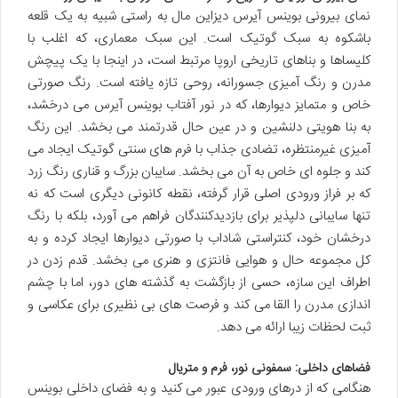
نمای بیرونی بوینس آیرس دیزاین مال به راستی شبیه به یک قلعه
باشکوه به سبک گوتیک است. این سبک معماری، که اغلب با
کلیساها و بناهای تاریخی اروپا مرتبط است، در اینجا با یک پیچش
مدرن و رنگ آمیزی جسورانه، روحی تازه یافته است. رنگ صورتی
خاص و متمایز دیوارها، که در نور آفتاب بوینس آیرس می درخشد،
به بنا هویتی دلنشین و در عین حال قدرتمند می بخشد. این رنگ
آمیزی غیرمنتظره، تضادی جذاب با فرم های سنتی گوتیک ایجاد می
کند و جلوه ای خاص به آن می بخشد. سایبان بزرگ و قناری رنگ زرد
که بر فراز ورودی اصلی قرار گرفته، نقطه کانونی دیگری است که نه
تنها سایبانی دلپذیر برای بازدیدکنندگان فراهم می آورد، بلکه با رنگ
درخشان خود، کنتراستی شاداب با صورتی دیوارها ایجاد کرده و به
کل مجموعه حال و هوایی فانتزی و هنری می بخشد. قدم زدن در
اطراف این سازه، حسی از بازگشت به گذشته های دور، اما با چشم
اندازی مدرن را القا می کند و فرصت های بی نظیری برای عکاسی و
ثبت لحظات زیبا ارائه می دهد.
فضاهای داخلی: سمفونی نور، فرم و متریال
هنگامی که از درهای ورودی عبور می کنید و به فضای داخلی بوینس