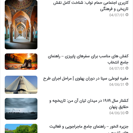
کاربری اجتماعی حمام نواب: شناخت کامل نقش
تاریخی و فرهنگی
04/07/01
کفش های مناسب برای سفرهای پاییزی – راهنمای
جامع انتخاب
04/07/01
مقبره ابوعلی سینا در دوران پهلوی | مراحل اجرای طرح
04/06/31
کشتار سال ۱۹۸۹ در میدان تیان آن من: تاریخچه و
حقایق پنهان
04/06/30
جزیره الخور – راهنمای جامع ماجراجویی و فعالیت