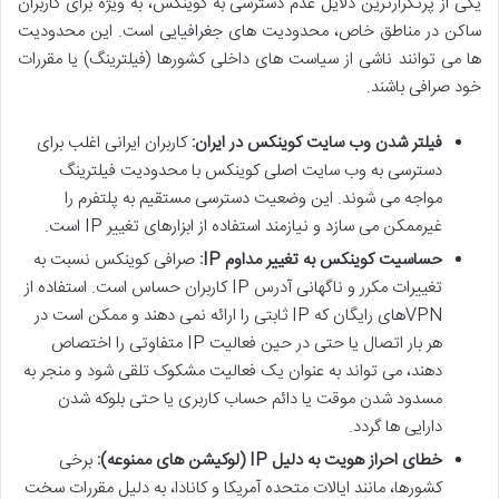
یکی از پرتکرارترین دلایل عدم دسترسی به کوینکس، به ویژه برای کاربران
ساکن در مناطق خاص، محدودیت های جغرافیایی است. این محدودیت
ها می توانند ناشی از سیاست های داخلی کشورها (فیلترینگ) یا مقررات
خود صرافی باشند.
فیلتر شدن وب سایت کوینکس در ایران:
کاربران ایرانی اغلب برای
دسترسی به وب سایت اصلی کوینکس با محدودیت فیلترینگ
مواجه می شوند. این وضعیت دسترسی مستقیم به پلتفرم را
غیرممکن می سازد و نیازمند استفاده از ابزارهای تغییر IP است.
حساسیت کوینکس به تغییر مداوم IP:
صرافی کوینکس نسبت به
تغییرات مکرر و ناگهانی آدرس IP کاربران حساس است. استفاده از
VPNهای رایگان که IP ثابتی را ارائه نمی دهند و ممکن است در
هر بار اتصال یا حتی در حین فعالیت IP متفاوتی را اختصاص
دهند، می تواند به عنوان یک فعالیت مشکوک تلقی شود و منجر به
مسدود شدن موقت یا دائم حساب کاربری یا حتی بلوکه شدن
دارایی ها گردد.
خطای احراز هویت به دلیل IP (لوکیشن های ممنوعه):
برخی
کشورها، مانند ایالات متحده آمریکا و کانادا، به دلیل مقررات سخت