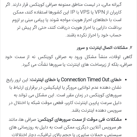
گیرانه مالی، در لیست مناطق ممنوعه صرافی کوینکس قرار دارند. اگر
کاربران از VPN یا VPS با IP این کشورها استفاده کنند، ممکن
است با خطاهای احراز هویت مواجه شوند یا پیامی مبنی بر لزوم
برداشت دارایی یا احراز هویت دریافت کنند، حتی اگر پیش تر
حساب خود را احراز نکرده باشند.
۲. مشکلات اتصال اینترنت و سرور
گاهی اوقات، منشأ مشکل ورود به صرافی کوینکس نه از سمت خود
صرافی، بلکه از زیرساخت های اینترنت یا سرورها نشأت می گیرد.
خطای Connection Timed Out یا خطای اینترنت:
این ارور رایج
نشان دهنده عدم توانایی مرورگر یا اپلیکیشن در برقراری ارتباط با
سرورهای کوینکس در زمان مقرر است. این مشکل می تواند به
دلیل سرعت پایین اینترنت کاربر، قطعی موقت شبکه یا اختلال در
سرویس دهنده اینترنت باشد.
مشکلات فنی موقت از سمت سرورهای کوینکس:
صرافی ها، مانند
هر سرویس آنلاین دیگری، ممکن است به دلیل به روزرسانی های
سیستمی، حملات سایبری یا حجم بالای ترافیک، دچار اختلالات