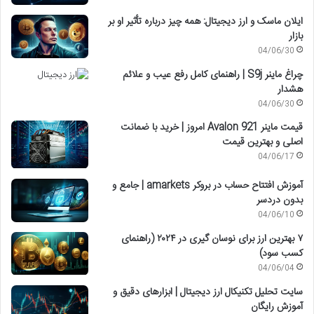
ایلان ماسک و ارز دیجیتال: همه چیز درباره تأثیر او بر
بازار
04/06/30
چراغ ماینر S9j | راهنمای کامل رفع عیب و علائم
هشدار
04/06/30
قیمت ماینر Avalon 921 امروز | خرید با ضمانت
اصلی و بهترین قیمت
04/06/17
آموزش افتتاح حساب در بروکر amarkets | جامع و
بدون دردسر
04/06/10
۷ بهترین ارز برای نوسان گیری در ۲۰۲۴ (راهنمای
کسب سود)
04/06/04
سایت تحلیل تکنیکال ارز دیجیتال | ابزارهای دقیق و
آموزش رایگان