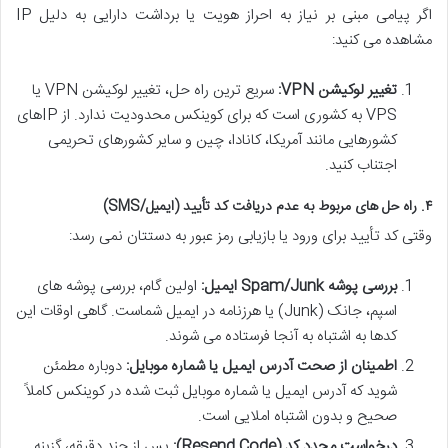
اگر پیامی مبنی بر نیاز به احراز هویت یا برداشت دارایی به دلیل IP
مشاهده می کنید:
تغییر لوکیشن VPN:
سریع ترین راه حل، تغییر لوکیشن VPN یا
VPS به کشوری است که برای کوینکس محدودیت ندارد. از IPهای
کشورهایی مانند آمریکا، کانادا، چین و سایر کشورهای تحریمی
اجتناب کنید.
۴. راه حل های مربوط به عدم دریافت کد تأیید (ایمیل/SMS)
وقتی کد تأیید برای ورود یا بازیابی رمز عبور به دستتان نمی رسد:
بررسی پوشه Spam/Junk ایمیل:
اولین گام، بررسی پوشه های
اسپم، جانک (Junk) یا هرزنامه در ایمیل شماست. گاهی اوقات این
کدها به اشتباه به آنجا فرستاده می شوند.
اطمینان از صحت آدرس ایمیل یا شماره موبایل:
دوباره مطمئن
شوید که آدرس ایمیل یا شماره موبایل ثبت شده در کوینکس کاملاً
صحیح و بدون اشتباه املایی است.
درخواست مجدد کد (Resend Code):
پس از چند دقیقه، گزینه