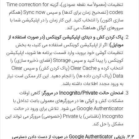
تنظیمات (معمولاً سه نقطه عمودی)، گزینه Time correction for
codes (تصحیح زمان برای کدها) و سپس Sync now (همگام
سازی اکنون) را انتخاب کنید. این کار زمان را در اپلیکیشن شما با
سرورهای گوگل هماهنگ می کند.
پاک کردن کش و دیتای اپلیکیشن کوینکس (در صورت استفاده از
موبایل):
اگر از اپلیکیشن کوینکس استفاده می کنید، به بخش
تنظیمات گوشی خود بروید، وارد قسمت برنامه ها شوید، اپلیکیشن
کوینکس را پیدا کنید و سپس Storage (فضای ذخیره سازی) را
انتخاب کرده و Clear Cache (پاک کردن کش) و سپس Clear
Data (پاک کردن داده ها) را انجام دهید. این کار ممکن است نیاز
به ورود مجدد اطلاعات داشته باشد.
امتحان حالت Incognito/Private در مرورگر:
گاهی اوقات
مشکلات کش و کوکی ها در مرورگرهای معمولی باعث تداخل با
Google Authenticator می شود. تلاش برای ورود در حالت
Incognito (ناشناس) یا Private (خصوصی) مرورگر می تواند این
مشکل را حل کند.
۳.۳. بازیابی Google Authenticator در صورت از دست دادن دسترسی