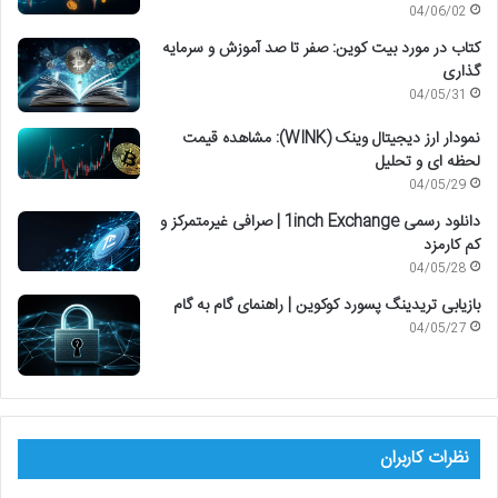
04/06/02
کتاب در مورد بیت کوین: صفر تا صد آموزش و سرمایه
گذاری
04/05/31
نمودار ارز دیجیتال وینک (WINK): مشاهده قیمت
لحظه ای و تحلیل
04/05/29
دانلود رسمی 1inch Exchange | صرافی غیرمتمرکز و
کم کارمزد
04/05/28
بازیابی تریدینگ پسورد کوکوین | راهنمای گام به گام
04/05/27
نظرات کاربران