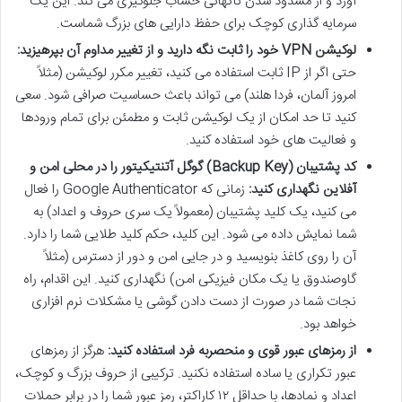
آورد و از مسدود شدن ناگهانی حساب جلوگیری می کند. این یک
سرمایه گذاری کوچک برای حفظ دارایی های بزرگ شماست.
لوکیشن VPN خود را ثابت نگه دارید و از تغییر مداوم آن بپرهیزید:
حتی اگر از IP ثابت استفاده می کنید، تغییر مکرر لوکیشن (مثلاً
امروز آلمان، فردا هلند) می تواند باعث حساسیت صرافی شود. سعی
کنید تا حد امکان از یک لوکیشن ثابت و مطمئن برای تمام ورودها
و فعالیت های خود استفاده کنید.
کد پشتیبان (Backup Key) گوگل آتنتیکیتور را در محلی امن و
آفلاین نگهداری کنید:
زمانی که Google Authenticator را فعال
می کنید، یک کلید پشتیبان (معمولاً یک سری حروف و اعداد) به
شما نمایش داده می شود. این کلید، حکم کلید طلایی شما را دارد.
آن را روی کاغذ بنویسید و در جایی امن و دور از دسترس (مثلاً
گاوصندوق یا یک مکان فیزیکی امن) نگهداری کنید. این اقدام، راه
نجات شما در صورت از دست دادن گوشی یا مشکلات نرم افزاری
خواهد بود.
از رمزهای عبور قوی و منحصربه فرد استفاده کنید:
هرگز از رمزهای
عبور تکراری یا ساده استفاده نکنید. ترکیبی از حروف بزرگ و کوچک،
اعداد و نمادها، با حداقل ۱۲ کاراکتر، رمز عبور شما را در برابر حملات