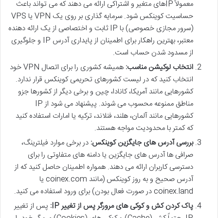
معمولاً IPهای متغیر و اشتراکی ارائه می دهند که می تواند باعث
حساسیت کوینکس شود. سرمایه گذاری بر روی یک VPN یا VPS
(سرور مجازی خصوصی) با IP ثابت و اختصاصی از یک ارائه دهنده
معتبر، بهترین راهکار برای اطمینان از پایداری آدرس IP و جلوگیری
از مسدود شدن حساب است.
انتخاب لوکیشن مناسب:
همیشه کشوری را برای اتصال VPN خود
انتخاب کنید که در لیست کشورهای تحریمی کوینکس قرار ندارد.
کشورهایی مانند آمریکا، کانادا، چین و برخی دیگر از کشورها جزو
مناطق ممنوعه محسوب می شوند. پیشنهاد می شود از IP
کشورهایی مانند آلمان، هلند، فنلاند، ترکیه یا امارات استفاده کنید
که کمتر با محدودیت مواجه هستند.
بررسی آدرس های جایگزین کوینکس:
در برخی موارد فیلترینگ،
صرافی ها آدرس های جایگزین یا دامنه های متفاوتی را برای
دسترسی کاربران ارائه می دهند. همواره اطمینان حاصل کنید که از
آدرس صحیح و به روز کوینکس (مانند coinex.com یا
coinex.land در صورت فعال بودن) برای ورود استفاده می کنید.
پاک کردن کش و کوکی های مرورگر پس از تغییر IP:
پس از تغییر