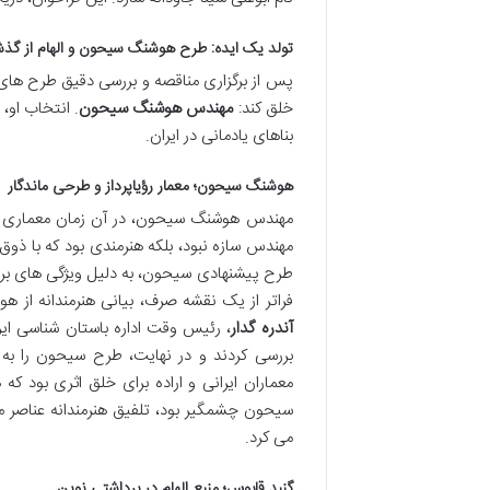
تولد یک ایده: طرح هوشنگ سیحون و الهام از گذش
پس از برگزاری مناقصه و بررسی دقیق طرح های مت
خلق کند:
مهندس هوشنگ سیحون
. انتخاب او،
بناهای یادمانی در ایران.
هوشنگ سیحون؛ معمار رؤیاپرداز و طرحی ماندگار
مهندس هوشنگ سیحون، در آن زمان معماری جوان 
مهندس سازه نبود، بلکه هنرمندی بود که با ذو
طرح پیشنهادی سیحون، به دلیل ویژگی های برج
فراتر از یک نقشه صرف، بیانی هنرمندانه از ه
آندره گدار
، رئیس وقت اداره باستان شناسی ایر
بررسی کردند و در نهایت، طرح سیحون را به ع
معماران ایرانی و اراده برای خلق اثری بود ک
سیحون چشمگیر بود، تلفیق هنرمندانه عناصر م
می کرد.
گنبد قابوس؛ منبع الهام در برداشتی نوین