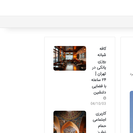
کافه
شبانه
روزی
یانکی در
تهران |
۲۴ ساعته
با فضایی
دلنشین
04/10/03
کاربری
اجتماعی
حمام
نواب: