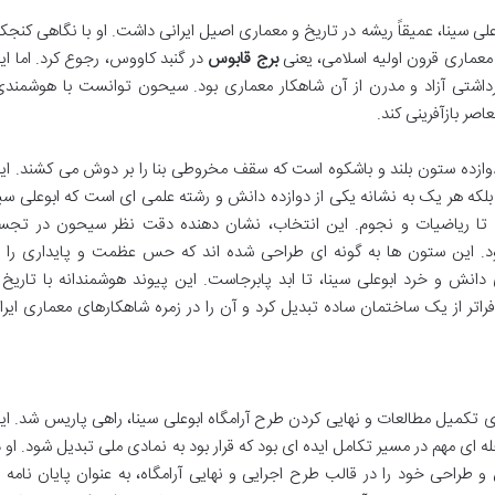
 سینا، عمیقاً ریشه در تاریخ و معماری اصیل ایرانی داشت. او با نگاهی کنجکا
معماری قرون اولیه اسلامی، یعنی
برج قابوس
در گنبد کاووس، رجوع کرد. اما ای
 برداشتی آزاد و مدرن از آن شاهکار معماری بود. سیحون توانست با هوشمندی
اصر بازآفرینی کند.
وازده ستون بلند و باشکوه است که سقف مخروطی بنا را بر دوش می کشند. ای
، بلکه هر یک به نشانه یکی از دوازده دانش و رشته علمی ای است که ابوعلی سین
ه تا ریاضیات و نجوم. این انتخاب، نشان دهنده دقت نظر سیحون در تجس
. این ستون ها به گونه ای طراحی شده اند که حس عظمت و پایداری را ب
ش و خرد ابوعلی سینا، تا ابد پابرجاست. این پیوند هوشمندانه با تاریخ 
فراتر از یک ساختمان ساده تبدیل کرد و آن را در زمره شاهکارهای معماری ایرا
یحون برای تکمیل مطالعات و نهایی کردن طرح آرامگاه ابوعلی سینا، راهی پاریس شد. ای
 ای مهم در مسیر تکامل ایده ای بود که قرار بود به نمادی ملی تبدیل شود. او د
 تحقیق و طراحی خود را در قالب طرح اجرایی و نهایی آرامگاه، به عنوان پایان نامه ب