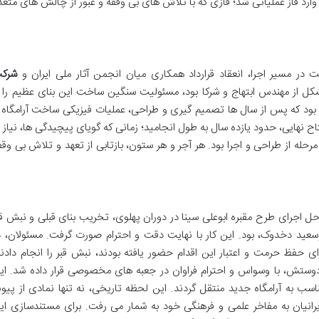
 وارد فاز عملیاتی شد؛ فازی که با تلاش های بی وقفه و عبور از چالش های متعد
در مسیر اجرا، انعقاد قرارداد همکاری میان انجمن آثار ملی ایران و
شرک
ل از مهندس ابتهاج و شرکا بود، مسئولیت سنگین ساخت این بنای عظیم را ب
ی بود که پس از سال ها تصمیم گیری و طراحی، عملیات فیزیکی ساخت آرامگاه ر
اح نهایی، حدود یازده سال به طول انجامید؛ زمانی که گویای پیچیدگی ها، نیاز ب
له از طراحی و اجرا بود. هر آجر و هر ستون، بازتابی از تعهد و تلاش بی وقف
حل اجرای طرح مقبره ابوعلی سینا در دوران پهلوی، تخریب بنای قبلی و نبش قب
سعید دخدوک، بود. این کار با نهایت دقت و احترام صورت گرفت. مسئولان، د
ی حفظ حرمت و اعتبار این اقدام حضور یافته بودند، نبش قبر را انجام دادند
دوستش، با وسواس و احترام فراوان در جعبه های مخصوصی قرار داده شد. ای
ب به آرامگاه جدید منتقل گردند. این لحظه تاریخی، نه تنها نمادی از پیون
ایرانیان به مفاخر علمی و فرهنگی خود به شمار می رفت. برای مستندسازی ای