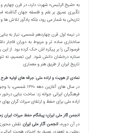
به «شیخ الرئیس» شهرت دارد، در قرن چهارم و 
تأثیری عمیق بر علم و فلسفه جهان گذاشته است
تاریخی به شمار می رود، بلکه یادآور تلاش ها و
در نیمه اول قرن چهاردهم شمسی، نیاز به بنا
ساختاری ساده تر و مربوط به دوران قاجار دا
فرسودگی را بر پیکره اش حک کرده بود. از این ر
ستاره درخشان دانش شود. این تصمیم، نه تنه
تاریخ ایران از طریق هنر و معماری.
نمادی از هویت و اراده ملی: جرقه های اولیه طرح آ
در سال های آغازین 
فرهنگیان ایرانی جوانه زد: ساخت بنایی درخور بر
اراده ملی برای حفظ و ارتقای میراث گران بهای ف
انجمن آثار ملی ایران؛ پیشگام حفظ میراث ایران ز
در آن دوره،
انجمن آثار ملی ایران
نقش محوری در
روشن و تعهدی عمیق به احیای هویت ایرانی، 