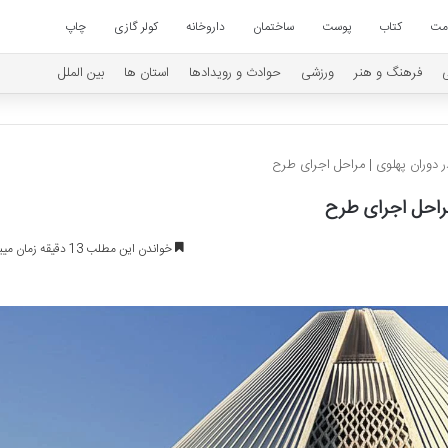
امت
کتاب
پوست
ساختمان
داروخانه
کولر گازی
چاپ
فرهنگ و هنر
ورزشی
حوادث و رویدادها
استان ها
بین الملل
در دوران پهلوی | مراحل اجرای طرح
مراحل اجرای طرح
خواندن این مطلب 13 دقیقه زمان میبرد