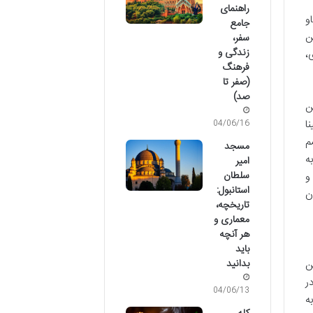
راهنمای
و
جامع
ن
سفر،
زندگی و
،
فرهنگ
(صفر تا
صد)
ن
ا
04/06/16
م
مسجد
ه
امیر
سلطان
و
استانبول:
ن
تاریخچه،
معماری و
هر آنچه
باید
بدانید
ن
ر
04/06/13
ه