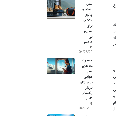
سفر:
خ
راهنمای
جامع
انتخاب
د
برای
ر
سفری
بی
ه
دردسر
م
04/06/30
محدودی
ت های
،
سفر
ی
هوایی
برای زنان
د
باردار |
ی
راهنمای
و
کامل
م
ر
04/06/18