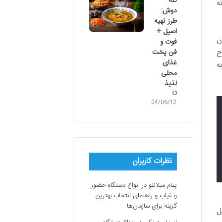
کله
ه
دوش:
طرز تهیه
اصیل +
ن
فوت و
ح
فن پخت
غذای
ه
محلی
لذیذ
04/06/12
نظرات کاربران
پیام میلانلو
در
انواع دستگاه حضور
و غیاب و راهنمای انتخاب بهترین
گزینه برای سازمان‌ها
ل