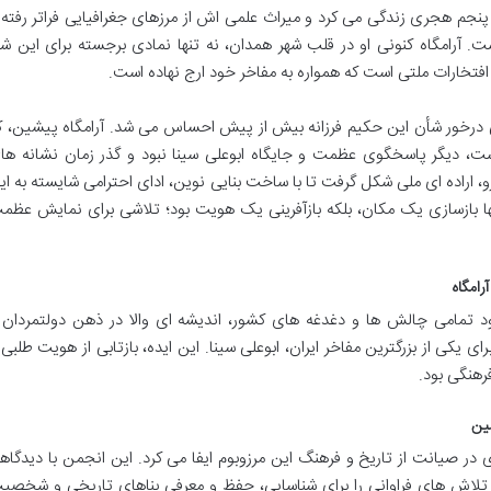
پنجم هجری زندگی می کرد و میراث علمی اش از مرزهای جغرافیایی فراتر رفته 
. آرامگاه کنونی او در قلب شهر همدان، نه تنها نمادی برجسته برای این شه
 افتخارات ملتی است که همواره به مفاخر خود ارج نهاده است.
یی درخور شأن این حکیم فرزانه بیش از پیش احساس می شد. آرامگاه پیشین، ک
شت، دیگر پاسخگوی عظمت و جایگاه ابوعلی سینا نبود و گذر زمان نشانه ها
و، اراده ای ملی شکل گرفت تا با ساخت بنایی نوین، ادای احترامی شایسته به ای
ا بازسازی یک مکان، بلکه بازآفرینی یک هویت بود؛ تلاشی برای نمایش عظم
رامگاه
دهه ۱۳۲۰ شمسی، با وجود تمامی چالش ها و دغدغه های کشور، اندیشه ای والا در ذهن دولتمردان
ای یکی از بزرگترین مفاخر ایران، ابوعلی سینا. این ایده، بازتابی از هویت طلبی 
رهنگی بود.
مین
 صیانت از تاریخ و فرهنگ این مرزوبوم ایفا می کرد. این انجمن با دیدگاه
تلاش های فراوانی را برای شناسایی، حفظ و معرفی بناهای تاریخی و شخصی