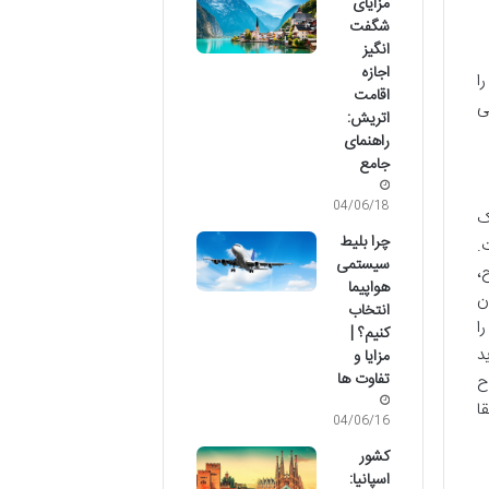
مزایای
شگفت
انگیز
اجازه
ا
اقامت
ی
اتریش:
راهنمای
جامع
04/06/18
ک
چرا بلیط
.
سیستمی
،
هواپیما
ن
انتخاب
ا
کنیم؟ |
د
مزایا و
تفاوت ها
ح
ا
04/06/16
کشور
اسپانیا: