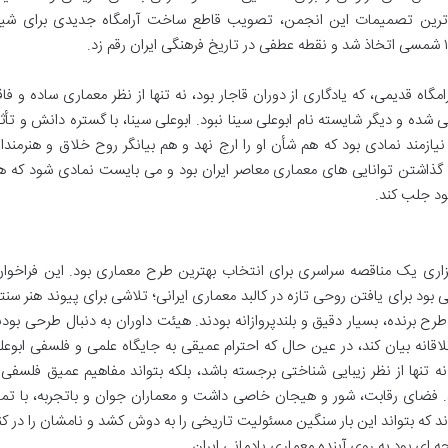
ن ترین تصمیمات این انجمن، تصویب قاطع ساخت آرامگاه جدیدی برای شی
امگاه قدیمی، که یادگاری از دوران قاجار بود، نه تنها از نظر معماری ساده و فاق
 شده و دیگر شایسته نام ابوعلی سینا نبود. ابوعلی سینا، با گستره دانش و تأثی
زمند نمادی بود که هم شأن او را ارج نهد و هم بیانگر روح خلاق و هنرمندان
ش گذاشتن توانایی های معماری معاصر ایران بود و می بایست نمادی شود که ه
ود جلب کند.
اری یک مناقصه سراسری برای انتخاب بهترین طرح معماری بود. این فراخوان
د برای یافتن روحی تازه در کالبد معماری ایرانی؛ تلاشی برای پیوند هنر سنت
ح برنده، بسیار دقیق و بلندپروازانه بودند. هیئت داوران به دنبال طرحی بودن
خلاقانه بیان کند، در عین حال که احترام عمیقی به جایگاه علمی و فلسفی ابوعل
ه تنها از نظر زیبایی شناختی برجسته باشد، بلکه بتواند مفاهیم عمیق فلسفی 
د. فضای رقابت، شور و هیجان خاصی داشت و معماران جوان و باتجربه، با تما
 که بتواند این بار سنگین مسئولیت تاریخی را به دوش کشد و نامشان را در کنا
چه ای بود به روی آینده معماری یادمانی ایران.