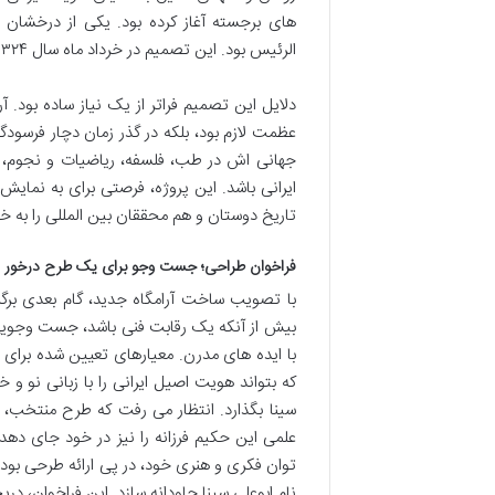
های برجسته آغاز کرده بود. یکی از درخشا
الرئیس بود. این تصمیم در خرداد ماه سال ۱۳۲۴ شمسی اتخاذ شد و نقطه عطفی در تاریخ فرهنگی ایران رقم زد.
دلایل این تصمیم فراتر از یک نیاز ساده بود. آر
عظمت لازم بود، بلکه در گذر زمان دچار فرسودگی
جهانی اش در طب، فلسفه، ریاضیات و نجوم، نیا
ایرانی باشد. این پروژه، فرصتی برای به نمای
تاریخ دوستان و هم محققان بین المللی را به خ
فراخوان طراحی؛ جست وجو برای یک طرح درخور
با تصویب ساخت آرامگاه جدید، گام بعدی برگز
بیش از آنکه یک رقابت فنی باشد، جست وجویی بو
با ایده های مدرن. معیارهای تعیین شده برای طر
که بتواند هویت اصیل ایرانی را با زبانی نو و 
سینا بگذارد. انتظار می رفت که طرح منتخب، ن
علمی این حکیم فرزانه را نیز در خود جای ده
توان فکری و هنری خود، در پی ارائه طرحی بودند
نام ابوعلی سینا جاودانه سازد. این فراخوان، دری