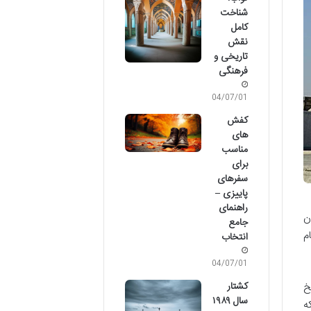
شناخت
کامل
نقش
تاریخی و
فرهنگی
04/07/01
کفش
های
مناسب
برای
سفرهای
پاییزی –
راهنمای
ن
جامع
هام
انتخاب
04/07/01
کشتار
خ
سال ۱۹۸۹
ه