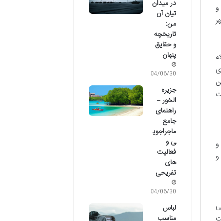
در میدان
و
تیان آن
ر
من:
تاریخچه
و حقایق
پنهان
ه
ی
04/06/30
ن
جزیره
ت
الخور –
راهنمای
جامع
ماجراجوی
ی و
 و
فعالیت
و
های
تفریحی
04/06/30
ی
لباس
ت
مناسب