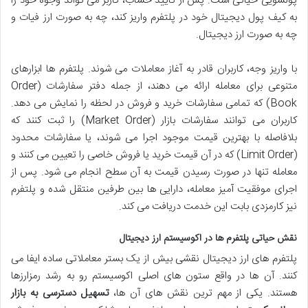
پولشویی حیاتی است. پس از تأیید حساب، کاربر می تواند وجوه خود را
به کیف پول دیجیتال خود در پلتفرم واریز کند، چه به صورت ارز فیات و
چه به صورت ارز دیجیتال.
با واریز وجه، کاربران قادر به آغاز معاملات می شوند. پلتفرم ها ابزارهای
متنوعی برای معامله ارائه می دهند، از جمله دفتر سفارشات (Order
Book) که تمامی سفارشات خرید و فروش در لحظه را نمایش می دهد.
کاربران می توانند سفارشات بازار (Market Order) را ثبت کنند که
بلافاصله با بهترین قیمت موجود اجرا می شوند، یا سفارشات محدود
(Limit Order) که در آن قیمت خرید یا فروش خاصی را تعیین می کنند و
معامله تنها در صورت رسیدن قیمت به آن سطح انجام می شود. پس از
اجرای موفقیت آمیز معامله، دارایی ها بین طرفین منتقل شده و پلتفرم
نیز کارمزدی بابت این خدمت دریافت می کند.
نقش حیاتی پلتفرم ها در اکوسیستم ارز دیجیتال
پلتفرم های ارز دیجیتال نقشی بیش از یک بستر معاملاتی ساده ایفا می
کنند. آن ها در واقع ستون های اصلی اکوسیستم رو به رشد رمزارزها
هستند. یکی از مهم ترین نقش های آن ها،
تسهیل دسترسی به بازار