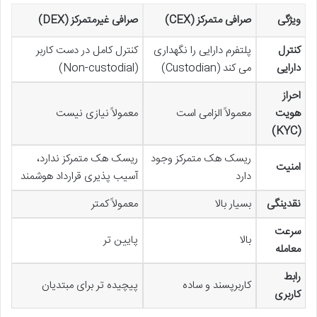
ویژگی
صرافی متمرکز (CEX)
صرافی غیرمتمرکز (DEX)
کنترل
پلتفرم دارایی را نگهداری
کنترل کامل در دست کاربر
دارایی
می کند (Custodian)
(Non-custodial)
احراز
هویت
معمولاً الزامی است
معمولاً نیازی نیست
(KYC)
ریسک هک متمرکز وجود
ریسک هک متمرکز ندارد،
امنیت
دارد
آسیب پذیری قرارداد هوشمند
نقدینگی
بسیار بالا
معمولاً کمتر
سرعت
بالا
پایین تر
معامله
رابط
کاربرپسند و ساده
پیچیده تر برای مبتدیان
کاربری