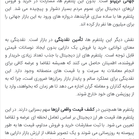
جهانی کریپتو
است. بدون این پلتفرم ها، مشارکت در خرید و فروش
ارزهای دیجیتال برای عموم مردم بسیار دشوار و پیچیده می شد. این
پلتفرم ها با ساده سازی فرآیندها، دروازه های ورود به این بازار جهانی را
برای میلیون ها نفر باز کرده اند.
نقش دیگر این پلتفرم ها،
تأمین نقدینگی
در بازار است. نقدینگی به
معنای توانایی خرید یا فروش یک دارایی بدون ایجاد نوسانات قیمتی
قابل توجه است. پلتفرم های ارز دیجیتال با جذب تعداد زیادی خریدار و
فروشنده، اطمینان حاصل می کنند که همیشه تقاضا و عرضه کافی برای
انجام معاملات به سرعت و با قیمت های منصفانه وجود دارد. این
نقدینگی برای عملکرد سالم و پایدار بازار رمزارزها ضروری است، چرا که به
سرمایه گذاران و معامله گران اجازه می دهد تا هر زمان که بخواهند، وارد یا
از پوزیشن های خود خارج شوند.
پلتفرم ها همچنین در
کشف قیمت واقعی ارزها
سهم بسزایی دارند. در این
پلتفرم ها، قیمت هر ارز دیجیتال بر اساس تعامل لحظه ای عرضه و تقاضا
تعیین می شود. با ثبت سفارشات خرید و فروش مداوم، قیمت ها به طور
پیوسته به روزرسانی می شوند و یک تصویر شفاف از ارزش بازار دارایی ها