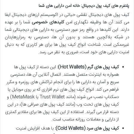
پلتفرم های کیف پول دیجیتال: خانه امن دارایی های شما
کیف پول های دیجیتال نقشی حیاتی در اکوسیستم ارزهای دیجیتال ایفا
می کنند: آن ها وظیفه نگهداری امن
کلیدهای خصوصی
شما را بر عهده
دارند. این کلیدها در واقع رمز عبور دسترسی به دارایی های دیجیتالی شما
در شبکه بلاکچین هستند و بدون آن ها، دسترسی به رمزارزهایتان
غیرممکن است. شناخت انواع کیف پول ها برای هر کاربری که به دنبال
امنیت دارایی های خود است، ضروری به نظر می رسد.
کیف پول های گرم (Hot Wallets):
این دسته از کیف پول ها
همواره به اینترنت متصل هستند. اتصال آنلاین آن ها، دسترسی
سریع و آسان به دارایی ها را برای انجام تراکنش های روزمره و مکرر
فراهم می کند. انواع کیف پول های نرم افزاری که بر روی موبایل یا
دسکتاپ نصب می شوند (مانند Trust Wallet یا MetaMask) و
کیف پول های تحت وب (مانند کیف پول های صرافی ها)، در این
دسته قرار می گیرند. استفاده از این کیف پول ها برای مقادیر کمتری
از دارایی و معاملات روزانه مناسب است.
کیف پول های سرد (Cold Wallets):
با هدف افزایش امنیت