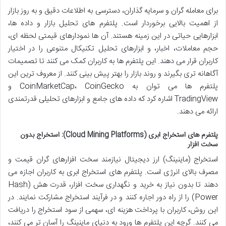
برای معامله گران و سرمایه گذاران، دسترسی به اطلاعات دقیق و به روز بازار
از اهمیت بالایی برخوردار است. پلتفرم های تحلیل بازار و داده ها،
ابزارهایی حیاتی در این زمینه هستند. آن ها نمودارهای قیمتی لحظه ای،
حجم معاملات، اخبار، و ابزارهای تحلیل تکنیکال متنوعی را در اختیار
کاربران قرار می دهند. این پلتفرم ها به کاربران کمک می کنند تا تصمیمات
آگاهانه تری بگیرند و روند بازار را بهتر پیش بینی کنند. از معروف ترین این
پلتفرم ها می توان به CoinMarketCap، CoinGecko و
TradingView اشاره کرد که داده های جامع و ابزارهای تحلیلی قدرتمندی
ارائه می دهند.
پلتفرم های استخراج ابری (Cloud Mining Platforms): استخراج بدون
سخت افزار
استخراج (ماینینگ) ارز دیجیتال نیازمند سخت افزارهای گران قیمت و
مصرف بالای انرژی است. پلتفرم های استخراج ابری به کاربران اجازه می
دهند تا بدون نیاز به خرید و نگهداری سخت افزار، قدرت هش (Hash
Power) را از راه دور اجاره کنند و در فرآیند استخراج مشارکت نمایند. در
این روش، کاربران با پرداخت هزینه ای، سهمی از سود استخراج را دریافت
می کنند. گرچه این پلتفرم ها ورود به دنیای ماینینگ را آسان تر می کنند،