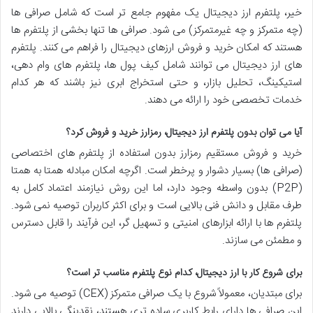
خیر، پلتفرم ارز دیجیتال یک مفهوم جامع تر است که شامل صرافی ها
(چه متمرکز و چه غیرمتمرکز) می شود. صرافی ها تنها بخشی از پلتفرم ها
هستند که امکان خرید و فروش ارزهای دیجیتال را فراهم می کنند. پلتفرم
های ارز دیجیتال می توانند شامل کیف پول ها، پلتفرم های وام دهی،
استیکینگ، تحلیل بازار، و حتی استخراج ابری نیز باشند که هر کدام
خدمات تخصصی خود را ارائه می دهند.
آیا می توان بدون پلتفرم ارز دیجیتال، رمزارز خرید و فروش کرد؟
خرید و فروش مستقیم رمزارز بدون استفاده از پلتفرم های اختصاصی
(صرافی ها) بسیار دشوار و پرخطر است. اگرچه امکان مبادله همتا به همتا
(P2P) بدون واسطه وجود دارد، اما این روش نیازمند اعتماد کامل به
طرف مقابل و دانش فنی بالایی است و برای اکثر کاربران توصیه نمی شود.
پلتفرم ها با ارائه ابزارهای امنیتی و تسهیل گر، این فرآیند را قابل دسترس
و مطمئن می سازند.
برای شروع کار با ارز دیجیتال، کدام نوع پلتفرم مناسب تر است؟
برای مبتدیان، معمولاً شروع با یک صرافی متمرکز (CEX) توصیه می شود.
این صرافی ها دارای رابط کاربری ساده تری هستند، نقدینگی بالایی دارند