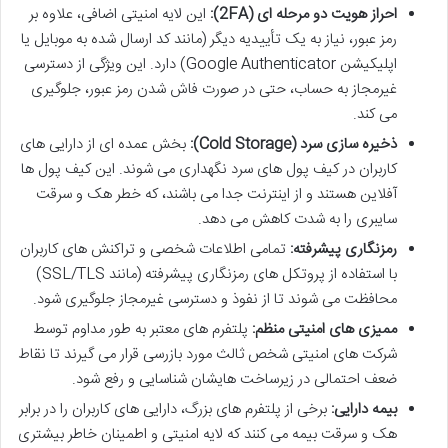
احراز هویت دو مرحله ای (2FA):
این لایه امنیتی اضافی، علاوه بر
رمز عبور، نیاز به یک تأییدیه دیگر (مانند کد ارسال شده به موبایل یا
اپلیکیشن Google Authenticator) دارد. این ویژگی از دسترسی
غیرمجاز به حساب، حتی در صورت فاش شدن رمز عبور، جلوگیری
می کند.
ذخیره سازی سرد (Cold Storage):
بخش عمده ای از دارایی های
کاربران در کیف پول های سرد نگهداری می شوند. این کیف پول ها
آفلاین هستند و از اینترنت جدا می باشند، که خطر هک و سرقت
سایبری را به شدت کاهش می دهد.
رمزنگاری پیشرفته:
تمامی اطلاعات شخصی و تراکنش های کاربران
با استفاده از پروتکل های رمزنگاری پیشرفته (مانند SSL/TLS)
محافظت می شوند تا از نفوذ و دسترسی غیرمجاز جلوگیری شود.
ممیزی های امنیتی منظم:
پلتفرم های معتبر به طور مداوم توسط
شرکت های امنیتی شخص ثالث مورد بازرسی قرار می گیرند تا نقاط
ضعف احتمالی در زیرساخت هایشان شناسایی و رفع شود.
بیمه دارایی:
برخی از پلتفرم های بزرگ، دارایی های کاربران را در برابر
هک و سرقت بیمه می کنند که لایه امنیتی و اطمینان خاطر بیشتری