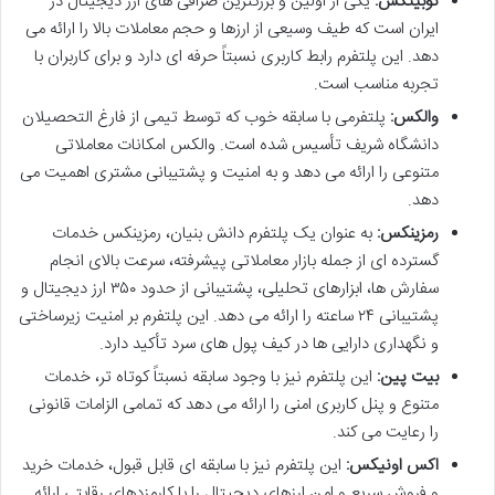
نوبیتکس:
یکی از اولین و بزرگترین صرافی های ارز دیجیتال در
ایران است که طیف وسیعی از ارزها و حجم معاملات بالا را ارائه می
دهد. این پلتفرم رابط کاربری نسبتاً حرفه ای دارد و برای کاربران با
تجربه مناسب است.
والکس:
پلتفرمی با سابقه خوب که توسط تیمی از فارغ التحصیلان
دانشگاه شریف تأسیس شده است. والکس امکانات معاملاتی
متنوعی را ارائه می دهد و به امنیت و پشتیبانی مشتری اهمیت می
دهد.
رمزینکس:
به عنوان یک پلتفرم دانش بنیان، رمزینکس خدمات
گسترده ای از جمله بازار معاملاتی پیشرفته، سرعت بالای انجام
سفارش ها، ابزارهای تحلیلی، پشتیبانی از حدود ۳۵۰ ارز دیجیتال و
پشتیبانی ۲۴ ساعته را ارائه می دهد. این پلتفرم بر امنیت زیرساختی
و نگهداری دارایی ها در کیف پول های سرد تأکید دارد.
بیت پین:
این پلتفرم نیز با وجود سابقه نسبتاً کوتاه تر، خدمات
متنوع و پنل کاربری امنی را ارائه می دهد که تمامی الزامات قانونی
را رعایت می کند.
اکس اونیکس:
این پلتفرم نیز با سابقه ای قابل قبول، خدمات خرید
و فروش سریع و امن ارزهای دیجیتال را با کارمزدهای رقابتی ارائه