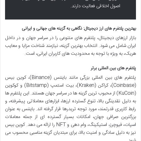
اصول اخلاقی فعالیت دارند.
بهترین پلتفرم های ارز دیجیتال: نگاهی به گزینه های جهانی و ایرانی
بازار ارزهای دیجیتال، پلتفرم های متنوعی را در سراسر جهان و در داخل
ایران شامل می شود. انتخاب بهترین گزینه، نیازمند شناخت مزایا و معایب
هریک، به ویژه با توجه به محدودیت های کاربران ایرانی، است.
پلتفرم های بین المللی برتر
پلتفرم های بین المللی بزرگی مانند بایننس (Binance)، کوین بیس
(Coinbase)، کراکن (Kraken)، بیت استمپ (Bitstamp) و کوکوین
(KuCoin) از محبوب ترین گزینه ها در سراسر جهان هستند. این پلتفرم ها
به دلیل نقدینگی بالا، تنوع گسترده ارزها، ابزارهای معاملاتی پیشرفته، و
رابط کاربری قدرتمند، مورد توجه تریدرها قرار گرفته اند. بایننس به عنوان
بزرگترین صرافی جهان، امکانات بسیار گسترده ای از جمله معاملات
اسپات، فیوچرز، استیکینگ، وام دهی و NFT را ارائه می دهد. کوین بیس
نیز به دلیل سادگی و امنیت بالا، برای مبتدیان گزینه مناسبی محسوب می
شود.