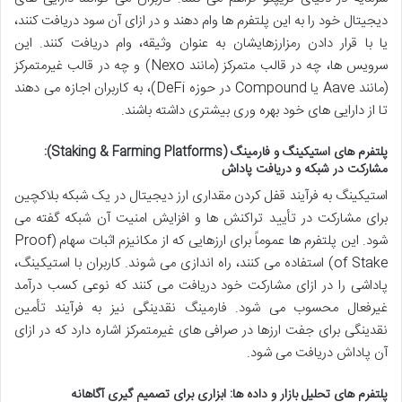
دیجیتال خود را به این پلتفرم ها وام دهند و در ازای آن سود دریافت کنند،
یا با قرار دادن رمزارزهایشان به عنوان وثیقه، وام دریافت کنند. این
سرویس ها، چه در قالب متمرکز (مانند Nexo) و چه در قالب غیرمتمرکز
(مانند Aave یا Compound در حوزه DeFi)، به کاربران اجازه می دهند
تا از دارایی های خود بهره وری بیشتری داشته باشند.
پلتفرم های استیکینگ و فارمینگ (Staking & Farming Platforms):
مشارکت در شبکه و دریافت پاداش
استیکینگ به فرآیند قفل کردن مقداری ارز دیجیتال در یک شبکه بلاکچین
برای مشارکت در تأیید تراکنش ها و افزایش امنیت آن شبکه گفته می
شود. این پلتفرم ها عموماً برای ارزهایی که از مکانیزم اثبات سهام (Proof
of Stake) استفاده می کنند، راه اندازی می شوند. کاربران با استیکینگ،
پاداشی را در ازای مشارکت خود دریافت می کنند که نوعی کسب درآمد
غیرفعال محسوب می شود. فارمینگ نقدینگی نیز به فرآیند تأمین
نقدینگی برای جفت ارزها در صرافی های غیرمتمرکز اشاره دارد که در ازای
آن پاداش دریافت می شود.
پلتفرم های تحلیل بازار و داده ها: ابزاری برای تصمیم گیری آگاهانه