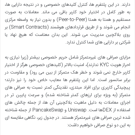
دارند. در این پلتفرم ها، کنترل کلیدهای خصوصی و در نتیجه دارایی ها،
به طور کامل در اختیار خود کاربر باقی می ماند. معاملات به صورت
مستقیم و همتا به همتا (Peer-to-Peer) و بدون نیاز به واسطه مرکزی
انجام می شوند و از طریق قراردادهای هوشمند (Smart Contracts) بر
روی بلاکچین مدیریت می شوند. این بدان معناست که هیچ نهاد یا
شرکتی بر دارایی های شما کنترل ندارد.
مزایای صرافی های غیرمتمرکز شامل حریم خصوصی بیشتر (زیرا نیازی به
احراز هویت KYC ندارند)، امنیت بالاتر (کلیدهای خصوصی هرگز از اختیار
کاربر خارج نمی شوند و خطر هک متمرکز از بین می رود) و مقاومت در
برابر سانسور است. اما این پلتفرم ها معایب خاص خود را نیز دارند؛
پیچیدگی کاربری برای افراد مبتدی، نقدینگی کمتر نسبت به صرافی های
متمرکز (به ویژه برای ارزهای کمتر شناخته شده) و سرعت پایین تر در
اجرای معاملات به دلیل ماهیت بلاکچینی آن ها، از جمله چالش های
استفاده از DEXها است. Uniswap و PancakeSwap از جمله شناخته
شده ترین صرافی های غیرمتمرکز هستند. در جدول زیر، نگاهی مقایسه ای
به این دو نوع صرافی خواهیم داشت: