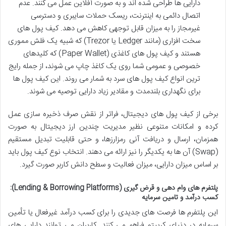
دارایی ها طراحی شده اند و به صورت آفلاین عمل می کنند. عدم
اتصال دائمی به اینترنت، ریسک حملات سایبری و دسترسی
غیرمجاز را به میزان قابل توجهی کاهش می دهد. کیف پول های
سخت افزاری (مانند Ledger یا Trezor) که شبیه یک فلش مموری
هستند و کیف پول های کاغذی (Paper Wallet) که کلیدهای
خصوصی و عمومی شما روی یک کاغذ چاپ می شوند، از جمله رایج
ترین انواع کیف پول های سرد به شمار می روند. این کیف پول ها
برای نگهداری بلندمدت و مقادیر زیاد دارایی توصیه می شوند.
برخی از کیف پول های دیجیتال، فراتر از نقش صرف ذخیره سازی عمل
کرده و امکانات متنوعی نظیر مدیریت چندین ارز دیجیتال به صورت
همزمان، ارسال و دریافت آنی رمزارزها، و حتی قابلیت تبدیل مستقیم
(Swap) آن ها به یکدیگر را نیز ارائه می دهند. انتخاب نوع کیف پول باید
بر اساس میزان دارایی، میزان فعالیت و سطح دانش کاربر صورت گیرد.
پلتفرم های وام دهی و قرض گیری (Lending & Borrowing Platforms):
کسب درآمد و تامین سرمایه
این پلتفرم ها فرصت های جدیدی را برای کسب درآمد غیرفعال یا تأمین
سرمایه در دنیای کریپتو فراهم می کنند. کاربران می توانند دارایی های