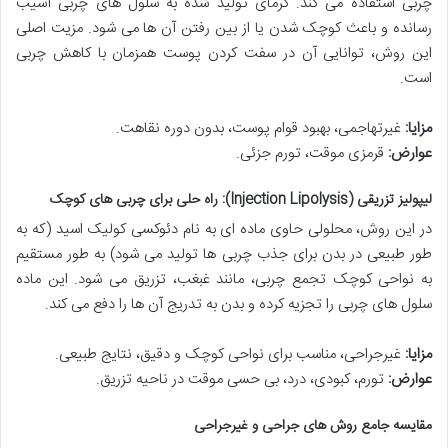
چربی استفاده می کند. گرمای تولید شده به سلول های چربی آسیب
رسانده و باعث کوچک شدن یا از بین رفتن آن ها می شود. مزیت اصلی
این روش، توانایی آن در سفت کردن پوست همزمان با کاهش چربی
است.
مزایا:
غیرتهاجمی، بهبود قوام پوست، بدون دوره نقاهت.
عوارض:
قرمزی موقت، تورم جزئی.
لیپولیز تزریقی (Injection Lipolysis): راه حلی برای چربی های کوچک
در این روش، محلولی حاوی ماده ای به نام دئوکسی کولیک اسید (که به
طور طبیعی در بدن برای جذب چربی ها تولید می شود) به طور مستقیم
به نواحی کوچک تجمع چربی، مانند غبغب، تزریق می شود. این ماده
سلول های چربی را تجزیه کرده و بدن به تدریج آن ها را دفع می کند.
مزایا:
غیرجراحی، مناسب برای نواحی کوچک و دقیق، نتایج طبیعی.
عوارض:
تورم، کبودی، درد، بی حسی موقت در ناحیه تزریق.
مقایسه جامع روش های جراحی و غیرجراحی