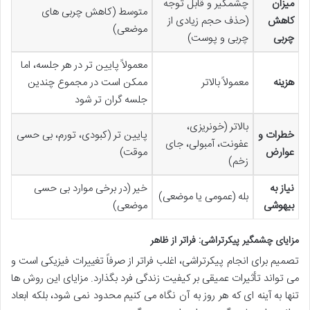
میزان
چشمگیر و قابل توجه
متوسط (کاهش چربی های
کاهش
(حذف حجم زیادی از
موضعی)
چربی
چربی و پوست)
معمولاً پایین تر در هر جلسه، اما
هزینه
معمولاً بالاتر
ممکن است در مجموع چندین
جلسه گران تر شود
بالاتر (خونریزی،
خطرات و
پایین تر (کبودی، تورم، بی حسی
عفونت، آمبولی، جای
عوارض
موقت)
زخم)
نیاز به
خیر (در برخی موارد بی حسی
بله (عمومی یا موضعی)
بیهوشی
موضعی)
مزایای چشمگیر پیکرتراشی: فراتر از ظاهر
تصمیم برای انجام پیکرتراشی، اغلب فراتر از صرفاً تغییرات فیزیکی است و
می تواند تأثیرات عمیقی بر کیفیت زندگی فرد بگذارد. مزایای این روش ها
تنها به آینه ای که هر روز به آن نگاه می کنیم محدود نمی شود، بلکه ابعاد