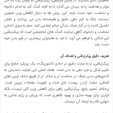
ظاهرش تاثیر بگذارند. در چنین شرایطی، پیکرتراشی به عنوان یک راه حل
موثر و هدفمند پا به میدان می گذارد تا به افراد کمک کند به اندام دلخواه
و متناسب خود دست یابند. این روش ها به دنبال کاهش وزن عمومی
نیستند، بلکه به فرم دهی دقیق و هنرمندانه بدن می پردازند و نقش
تکمیل کننده را در کنار سبک زندگی سالم ایفا می کنند. سفر به سوی اندامی
متناسب و دلخواه، گاهی نیازمند کمک های تخصصی است که پیکرتراشی
این امکان را فراهم می آورد تا فرد به هارمونی بیشتری در فرم بدن خود
دست یابد.
تعریف دقیق پیکرتراشی و اهداف آن
پیکرتراشی، یا به عبارت دقیق تر «بادی کانتورینگ»، یک رویکرد جامع برای
تغییر شکل و فرم دهی به بدن است. هدف اصلی این فرایند، دستیابی به
کانتورهای بدنی صاف تر، متناسب تر و جذاب تر از طریق حذف چربی های
اضافی، سفت کردن پوست شل شده و تقویت عضلات زیرین است.
برخلاف تصور رایج، پیکرتراشی راهی برای کاهش وزن کلی نیست، بلکه
ابزاری برای بهینه سازی و بهبود ظاهری است که ورزش و رژیم غذایی به
تنهایی قادر به ایجاد آن نیستند.