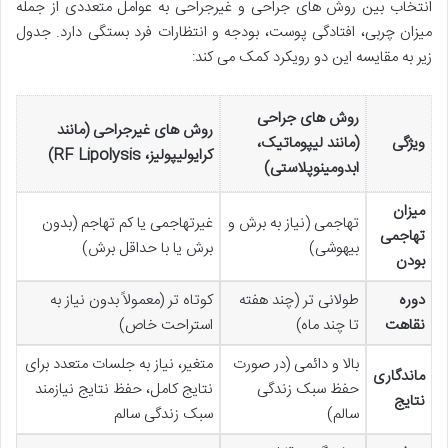
انتخاب بین روش های جراحی و غیرجراحی به عوامل متعددی از جمله
میزان چربی، افتادگی پوست، بودجه و انتظارات فرد بستگی دارد. جدول
زیر به مقایسه این دو رویکرد کمک می کند:
روش های جراحی
روش های غیرجراحی (مانند
ویژگی
(مانند لیپوماتیک،
کرایولیپولیز، RF Lipolysis)
ابدومینوپلاستی)
میزان
تهاجمی (نیاز به برش و
غیرتهاجمی یا کم تهاجم (بدون
تهاجمی
بیهوشی)
برش یا با حداقل برش)
بودن
دوره
طولانی تر (چند هفته
کوتاه تر (معمولاً بدون نیاز به
نقاهت
تا چند ماه)
استراحت خاص)
بالا و دائمی (در صورت
متغیر، نیاز به جلسات متعدد برای
ماندگاری
حفظ سبک زندگی
نتایج کامل، حفظ نتایج نیازمند
نتایج
سالم)
سبک زندگی سالم