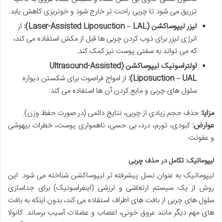
تزریق می شود تا چربی راحت تر خارج شود و خونریزی کاهش یابد.
لیزر لیپوساکشن (Laser-Assisted Liposuction – LAL):
از
انرژی لیزر برای ذوب کردن چربی ها قبل از مکش استفاده می کند،
که می تواند به سفتی پوست نیز کمک کند.
اولتراسونیک لیپوساکشن (Ultrasound-Assisted
Liposuction – UAL):
از امواج فراصوت برای شکستن دیواره
سلول های چربی و مایع کردن آن ها استفاده می کند.
مزایا:
حذف حجم زیادی از چربی، نتایج دائمی (در صورت حفظ وزن).
عوارض:
کبودی، تورم، درد، بی حسی، ناهمواری پوست، خطرات بیهوشی
و عفونت.
لیپوماتیک: تکامل در حذف چربی
لیپوماتیک به عنوان نسل پیشرفته تر لیپوساکشن شناخته می شود. این
روش از یک سیستم ارتعاشی و لرزشی (اینفراسونیک) برای جداسازی
سلول های چربی از بافت های اطراف استفاده می کند، بدون اینکه به بافت
های مهم دیگر مانند عروق خونی، اعصاب و عضلات آسیب برساند. کانولا