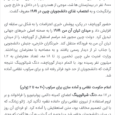
۸۰۰۰ نفر در بیمارستان ها شد، موجی از همدردی را در داخل و خارج چین
برانگیخت و به
اعتصاب غذای دانشجویان چین در ۱۹۸۹
معروف گشت.
حضور گورباچف در پکن، پوشش خبری اعتراضات را به شکل بی سابقه ای
افزایش داد و
میدان تیان آن من ۱۹۸۹
را به صحنه اصلی خبرهای جهانی
تبدیل کرد. دولت چین مجبور شد مراسم استقبال از گورباچف را از میدان
تیان آن من به فرودگاه منتقل کند. خبرنگاران خارجی، جنبش دانشجویی
را جذاب تر از دیدار رسمی یافتند و به مصاحبه با معترضان پرداختند.
وزارت امنیت ملی چین تخمین زد تا ۱۸ مه، تعداد معترضان به ۱.۲
میلیون نفر رسیده بود. با اتمام دیدار گورباچف، دنگ شیائوپینگ نتیجه
گرفت که دانشجویان از حد خود فراتر رفته اند و برای سرکوب نظامی آماده
شد.
اعلام حکومت نظامی و آماده سازی برای سرکوب (۲۰ مه تا ۲ ژوئن)
در ۱۷ مه،
دنگ شیائوپینگ
اعضای کمیته دائمی پولیتبورو را فراخواند و بر
لزوم استفاده از نیروی نظامی برای «اعاده نظم» تأکید کرد. ژائو زیانگ، که
با این تصمیم مخالف بود، متن استعفایش را آماده کرد. او فردای آن روز
در میان دانشجویان حاضر شد و با چهره ای گریان، به آن ها گفت که «حق