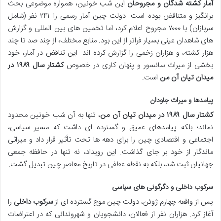
آمار کشته شدگان و مجروحان
این شب خونین، همواره موضوعی بحث
برانگیز و متناقض بوده است. دولت چین آمار رسمی را ۲۴۱ نفر (شامل
سربازان) با ۷۰۰۰ مجروح اعلام کرد، اما تخمین های بین المللی و گزارش
های شاهدان عینی بسیار فراتر از این بود. منابع مختلف، از چند صد تا چند
هزار کشته، و هزاران زخمی را گزارش کرده اند. این تناقض در آمار، خود
بخشی از میراث سانسور و پنهان کاری در خصوص
کشتار سال ۱۹۸۹ در
میدان تیان آن من
است.
پیامدها و میراث جاودان
کشتار سال ۱۹۸۹ در میدان تیان آن من
، تنها به آن شب خونین محدود
نماند؛ بلکه پیامدهای عمیق و گسترده ای داشت که مسیر سیاسی،
اجتماعی و اقتصادی چین را برای دهه ها تحت تأثیر قرار داد و میراثی
ماندگار از خود بر جای گذاشت. این رویداد، نه تنها در حافظه جمعی
جهانیان ثبت شد، بلکه به نقطه عطفی در تاریخ معاصر چین تبدیل گشت.
سرکوب داخلی و دگرگونی های سیاسی
پس از واقعه چهارم ژوئن، دولت چین موج گسترده ای از
سرکوب داخلی
را
آغاز کرد. هزاران نفر از فعالان، دانشجویان و شهروندانی که در اعتراضات