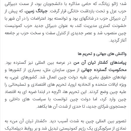
شد؛ ژائو زیانگ، که حامی مذاکره با دانشجویان بود، از سمت دبیرکلی
حزب عزل و تحت بازداشت خانگی قرار گرفت.
جیانگ زمین
، که پیش از
آن دبیرکل حزب در شانگهای بود و توانسته بود اعتراضات را در آن شهر با
خشونت کمتری مدیریت کند، به عنوان دبیرکل جدید حزب کمونیست
چین منصوب شد و عصر جدیدی از کنترل سفت و سخت حزب بر جامعه
آغاز گردید.
واکنش های جهانی و تحریم ها
پیامدهای کشتار تیان آن من
در عرصه بین المللی نیز گسترده بود.
محکومیت گسترده جهانی
از سوی سازمان ملل، بسیاری از کشورها و
نهادهای حقوق بشری علیه دولت چین اعمال شد. کشورهای غربی، به
ویژه ایالات متحده و اتحادیه اروپا، تحریم های اقتصادی و تسلیحاتی را
علیه چین وضع کردند. این تحریم ها، اگرچه در ابتدا ضربه ای به اقتصاد
چین وارد کرد، اما دولت چین توانست با سیاست های داخلی و
جستجوی شرکای جدید، تا حدی از شدت آن ها بکاهد.
تصویر بین المللی چین به شدت آسیب دید. «کشتار تیان آن من» به
نمادی از سرکوبگری یک رژیم کمونیستی تبدیل شد و بر روابط دیپلماتیک