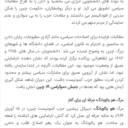
به توده های دانشجویی انرژی می بخشید و آنان را به طرح مطالبات
سیاسی تشویق می کرد. او و دیگر روشنفکران، حکومت چین را شکل
مدرنی از فئودالیسم می دانستند و مقامات حزب را به بی سوادی و عدم
نمایندگی از مردم متهم می کردند.
مطالبات فزاینده برای اصلاحات سیاسی، مانند آزادی مطبوعات، پایان دادن
به سانسور و احترام به قانون اساسی، در فضای دانشگاه ها و شهرهای
بزرگ چین به وضوح شنیده می شد. دانشجویان در سال های ۱۹۸۵ و
۱۹۸۶ نیز تظاهراتی پراکنده برگزار کرده بودند که نشان دهنده نارضایتی
عمیق از وضعیت موجود بود. این مطالبات، اگرچه در ابتدا سازمان یافته
نبود، اما نشان از آرزویی عمیق برای مشارکت سیاسی بیشتر و محدود
کردن قدرت مطلق حزب کمونیست داشت. این دوران شاهد شکل گیری
آرمان هایی بود که بعدها در
جنبش دموکراسی ۸۹ چین
تجلی یافت.
مرگ هو یائوبانگ؛ جرقه ای برای آغاز
مرگ
هو یائوبانگ
، دبیرکل پیشین حزب کمونیست چین، در ۱۵ آوریل
۱۹۸۹، به مثابه جرقه ای عمل کرد که آتش نارضایتی های انباشته را شعله
ور ساخت. هو یائوبانگ به عنوان یک رهبر اصلاح طلب و حامی