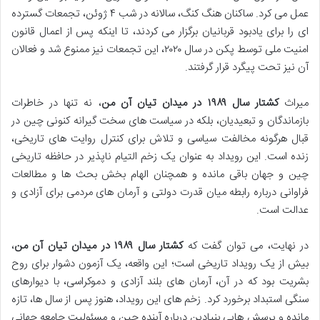
عمل می کرد. ساکنان هنگ کنگ، سالانه در شب ۴ ژوئن، تجمعات گسترده
ای را برای یادبود قربانیان برگزار می کردند، تا اینکه پس از اعمال قانون
امنیت ملی توسط پکن در سال ۲۰۲۰، این تجمعات نیز ممنوع شد و فعالان
آن نیز تحت پیگرد قرار گرفتند.
میراث
کشتار سال ۱۹۸۹ در میدان تیان آن من
، نه تنها در خاطرات
بازماندگان و تبعیدیان، بلکه در سیاست های سخت گیرانه کنونی چین در
قبال هرگونه مخالفت سیاسی و تلاش برای کنترل روایت های تاریخی،
زنده است. این رویداد به عنوان یک زخم التیام ناپذیر در حافظه تاریخی
چین و جهان باقی مانده و همچنان الهام بخش بحث ها و مطالعات
فراوانی درباره رابطه میان قدرت دولتی و آرمان های مردمی برای آزادی و
عدالت است.
در نهایت، می توان گفت که
کشتار سال ۱۹۸۹ در میدان تیان آن من
،
بیش از یک رویداد تاریخی است؛ این واقعه، یک آزمون دشوار برای روح
بشریت بود که در آن، آرمان های بلند آزادی و دموکراسی، با دیوارهای
سنگی استبداد برخورد کرد. زخم های این رویداد، هنوز پس از سال ها، تازه
مانده و پرسش هایی بنیادین درباره آینده چین و مسئولیت جامعه جهانی