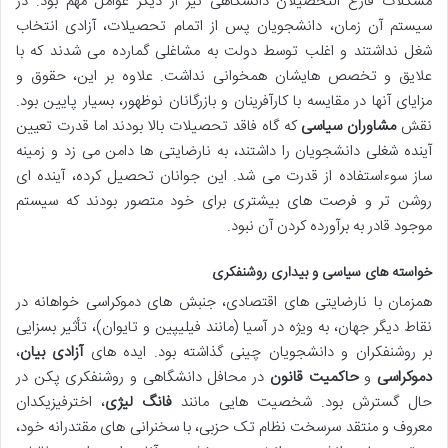
مشکلات فارغ التحصیلان دانشگاهی نیز از دیگر عوامل مهم بود. در
سیستم آن زمان، دانشجویان پس از اتمام تحصیلات، آزادی انتخاب
شغل نداشتند و اغلب توسط دولت به مشاغلی گمارده می شدند که با
علایق و تخصص هایشان همخوانی نداشت. علاوه بر این، حقوق و
مزایای آنها در مقایسه با کارآفرینان و بازرگانان نوظهور، بسیار پایین بود.
نقش
مشاوران سیاسی
که گاه فاقد تحصیلات بالا بودند اما قدرت تعیین
آینده شغلی دانشجویان را داشتند، به نارضایتی ها دامن می زد و زمینه
ساز سوءاستفاده از قدرت می شد. این جوانان تحصیل کرده، آینده ای
روشن تر و فرصت های بیشتری برای خود متصور بودند که سیستم
موجود قادر به برآورده کردن آن نبود.
خواسته های سیاسی و بیداری روشنفکری
همزمان با نارضایتی های اقتصادی، جنبش های دموکراسی خواهانه در
نقاط دیگر جهان، به ویژه در آسیا (مانند فیلیپین و تایوان)، تأثیر بسزایی
بر روشنفکران و دانشجویان چینی گذاشته بود. ایده های
آزادی بیان
،
دموکراسی
و
حاکمیت قانون
در محافل دانشگاهی و روشنفکری پکن در
حال گسترش بود. شخصیت هایی مانند
فانگ لیژی
، اخترفیزیکدان
معروف و منتقد سرسخت نظام تک حزبی، با سخنرانی های مقتدرانه خود،