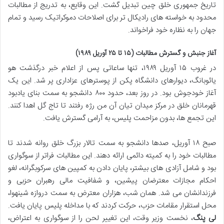
تاریخ جمهوری خلق چین تبدیل گشت. این وقایع، به تدریج از مطالبات
محدود به خواسته های رادیکال تر برای اصلاحات دموکراتیک رسید و تمام
جهان را به نظاره خود فراخواند.
آغاز جنبش و گسترش مطالبات (۱۵ تا ۲۵ آوریل ۱۹۸۹)
در غروب ۱۵ آوریل ۱۹۸۹، تنها ساعاتی پس از اعلام خبر درگذشت هو
یائوبانگ، دیوارهای دانشگاه پکن از پوسترهای عزاداری پر شد. این یک
آغاز خودجوش بود. در روز بعد، حدود ۸۰۰ دانشجو به سمت بنای یادبود
قهرمانان خلق در مرکز میدان تیان آن من رژه رفتند تا تاج گل اهدا کنند.
این تجمع ها، بدون مزاحمت پلیس، به آرامی گسترش یافت.
صبح ۱۸ آوریل، صدها دانشجو به سمت تالار بزرگ خلق روانه شدند تا
مطالبات خود را به کمیته دائمی ارائه دهند. این مطالبات فراتر از سوگواری
بود و شامل آزادی های بیشتر، پایان دادن به کمپین های سرکوبگرانه، لغو
احکام مجازات معترضان پیشین، و شفافیت مالی رهبران حزبی و
فرزندانشان می شد. همان شب، هزاران معترض به سمت دروازه شینهوا،
محل استقرار مقامات حزب، حرکت کردند که با مداخله پلیس پایان یافت.
لی پنگ
، نخست وزیر وقت، این تغییر لحن را از سوگواری به اعتراض،