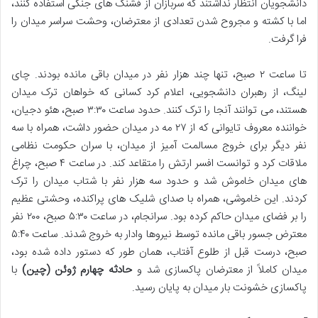
دانشجویان انتظار نداشتند که سربازان از فشنگ های جنگی استفاده کنند،
اما با کشته و مجروح شدن تعدادی از معترضان، وحشت سراسر میدان را
فرا گرفت.
تا ساعت ۲ صبح، تنها چند هزار نفر در میدان باقی مانده بودند. چای
لینگ، از رهبران دانشجویی، اعلام کرد کسانی که خواهان ترک میدان
هستند، می توانند آنجا را ترک کنند. حدود ساعت ۳:۳۰ صبح، هئو دجیان،
خواننده معروف تایوانی که از ۲۷ مه در میدان حضور داشت، همراه با سه
نفر دیگر برای خروج مسالمت آمیز از میدان، با سران حکومت نظامی
ملاقات کرد و توانست افسر ارتش را متقاعد کند. در ساعت ۴ صبح، چراغ
های میدان خاموش شد و حدود سه هزار نفر با شتاب میدان را ترک
کردند. این خاموشی، همراه با صدای شلیک های پراکنده، وحشتی عظیم
را بر فضای میدان حاکم کرده بود. سرانجام، در ساعت ۵:۳۰ صبح، ۲۰۰ نفر
معترض جسور باقی مانده توسط نیروها وادار به خروج شدند. ساعت ۵:۴۰
صبح، درست قبل از طلوع آفتاب، همان طور که دستور داده شده بود،
میدان کاملاً از معترضان پاکسازی شد و
حادثه چهارم ژوئن (چین)
با
پاکسازی خشونت بار میدان به پایان رسید.