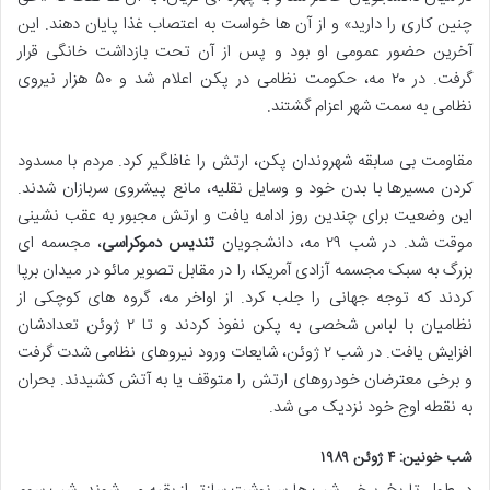
چنین کاری را دارید» و از آن ها خواست به اعتصاب غذا پایان دهند. این
آخرین حضور عمومی او بود و پس از آن تحت بازداشت خانگی قرار
گرفت. در ۲۰ مه، حکومت نظامی در پکن اعلام شد و ۵۰ هزار نیروی
نظامی به سمت شهر اعزام گشتند.
مقاومت بی سابقه شهروندان پکن، ارتش را غافلگیر کرد. مردم با مسدود
کردن مسیرها با بدن خود و وسایل نقلیه، مانع پیشروی سربازان شدند.
این وضعیت برای چندین روز ادامه یافت و ارتش مجبور به عقب نشینی
موقت شد. در شب ۲۹ مه، دانشجویان
تندیس دموکراسی
، مجسمه ای
بزرگ به سبک مجسمه آزادی آمریکا، را در مقابل تصویر مائو در میدان برپا
کردند که توجه جهانی را جلب کرد. از اواخر مه، گروه های کوچکی از
نظامیان با لباس شخصی به پکن نفوذ کردند و تا ۲ ژوئن تعدادشان
افزایش یافت. در شب ۲ ژوئن، شایعات ورود نیروهای نظامی شدت گرفت
و برخی معترضان خودروهای ارتش را متوقف یا به آتش کشیدند. بحران
به نقطه اوج خود نزدیک می شد.
شب خونین: ۴ ژوئن ۱۹۸۹