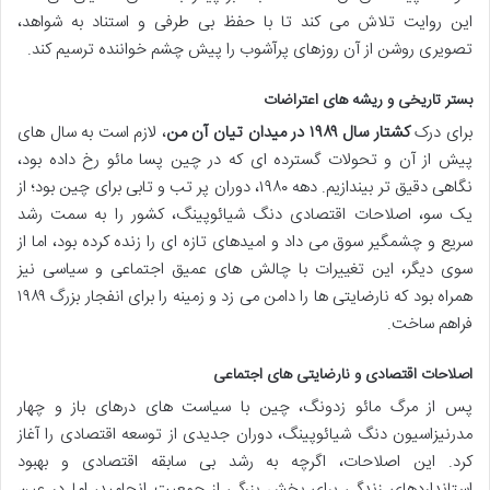
این روایت تلاش می کند تا با حفظ بی طرفی و استناد به شواهد،
تصویری روشن از آن روزهای پرآشوب را پیش چشم خواننده ترسیم کند.
بستر تاریخی و ریشه های اعتراضات
برای درک
کشتار سال ۱۹۸۹ در میدان تیان آن من
، لازم است به سال های
پیش از آن و تحولات گسترده ای که در چین پسا مائو رخ داده بود،
نگاهی دقیق تر بیندازیم. دهه ۱۹۸۰، دوران پر تب و تابی برای چین بود؛ از
یک سو، اصلاحات اقتصادی دنگ شیائوپینگ، کشور را به سمت رشد
سریع و چشمگیر سوق می داد و امیدهای تازه ای را زنده کرده بود، اما از
سوی دیگر، این تغییرات با چالش های عمیق اجتماعی و سیاسی نیز
همراه بود که نارضایتی ها را دامن می زد و زمینه را برای انفجار بزرگ ۱۹۸۹
فراهم ساخت.
اصلاحات اقتصادی و نارضایتی های اجتماعی
پس از مرگ مائو زدونگ، چین با سیاست های درهای باز و چهار
مدرنیزاسیون دنگ شیائوپینگ، دوران جدیدی از توسعه اقتصادی را آغاز
کرد. این اصلاحات، اگرچه به رشد بی سابقه اقتصادی و بهبود
استانداردهای زندگی برای بخش بزرگی از جمعیت انجامید، اما در عین