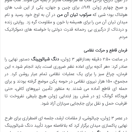
در طول تاریخ، برخی شب ها سرنوشت سازتر از بقیه می شوند. شب سوم
و صبح چهارم ژوئن ۱۹۸۹، برای چین و جهان، یکی از این شب های
هولناک بود؛ شبی که
سرکوب تیان آن من
در آن به اوج خود رسید و نام
میدان تیان آن من را برای همیشه با خون و مقاومت گره زد. روایتی زنده
و دردناک از درگیری بی رحمانه قدرت دولتی با خواسته های دموکراتیک
مردم.
فرمان قاطع و حرکت نظامی
در ساعت ۲:۵۰ دقیقه بعدازظهر ۳ ژوئن،
دنگ شیائوپینگ
دستور نهایی را
صادر کرد: «هر آنچه برای اعاده نظم ضروری است، باید انجام شود.» این
فرمان، چراغ سبز را برای یک عملیات نظامی تمام عیار روشن کرد. در
مجموع، ۱۵۰ هزار نیروی نظامی در حومه پکن موضع گرفته بودند و برای
حمله ای قاطع آماده می شدند. به منظور تأمین نیروهای کافی، حتی
فرودگاه گوانگ ژو در شش روز ابتدایی ژوئن هیچ بلیطی نفروخت تا
ظرفیت حمل و نقل برای جابجایی سربازان آزاد شود.
در عصر ۳ ژوئن، چیائوشی، از مقامات ارشد، جلسه ای اضطراری برای طرح
نهایی پاکسازی میدان برگزار کرد که بلافاصله مورد تأیید دنگ شیائوپینگ