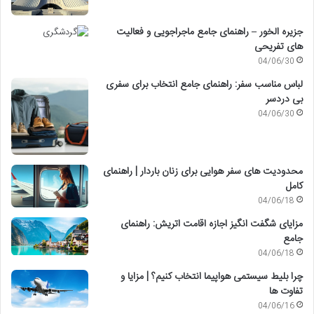
جزیره الخور – راهنمای جامع ماجراجویی و فعالیت
های تفریحی
04/06/30
لباس مناسب سفر: راهنمای جامع انتخاب برای سفری
بی دردسر
04/06/30
محدودیت های سفر هوایی برای زنان باردار | راهنمای
کامل
04/06/18
مزایای شگفت انگیز اجازه اقامت اتریش: راهنمای
جامع
04/06/18
چرا بلیط سیستمی هواپیما انتخاب کنیم؟ | مزایا و
تفاوت ها
04/06/16