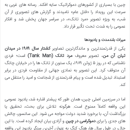
چین با بسیاری از کشورهای دموکراتیک سایه افکند. رسانه های غربی به
سرعت این رویداد را «قتل عام» نامیدند و گزارش های تصویری از آن
شب، به ویژه تصویر «مرد تانک»، در سراسر جهان پخش شد و افکار
عمومی را به شدت تحت تأثیر قرار داد.
میراث بلندمدت و یادبودها
یکی از قدرتمندترین و ماندگارترین تصاویر
کشتار سال ۱۹۸۹ در میدان
تیان آن من
، تصویر معروف
مرد تانک (Tank Man)
است؛ فردی
ناشناس که در روز ۵ ژوئن ۱۹۸۹، یک ستون از تانک ها را در خیابان چانگ
آن متوقف کرد. این تصویر به نمادی جهانی از مقاومت فردی در برابر
استبداد تبدیل شده است و پیام قدرتمندی از شجاعت و امید را منتقل می
کند.
اما در سرزمین اصلی چین، همان طور که پیشتر اشاره شد، یادبود عمومی
این واقعه کاملاً ممنوع است. هرگونه تلاش برای بحث، تحقیق یا
بزرگداشت آن، با برخورد شدید دولت مواجه می شود. این سانسور، چالش
های جدی را برای
دموکراسی در چین
و آزادی بیان ایجاد کرده است. با این
حال، در طول سال ها، هنگ کنگ به عنوان آخرین سنگر یادبود این واقعه