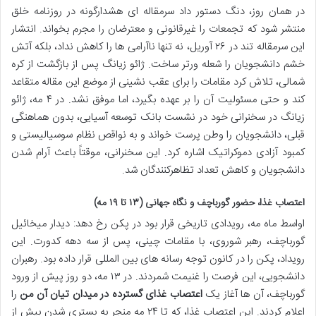
در همان روز، دنگ دستور داد سرمقاله ای هشدارگونه در روزنامه خلق
منتشر شود که تجمعات را غیرقانونی و معترضان را مجرم بخواند. انتشار
این سرمقاله تند در ۲۶ آوریل، نه تنها ناآرامی ها را کاهش نداد، بلکه آتش
خشم دانشجویان را شعله ورتر ساخت. ژائو زیانگ پس از بازگشت از کره
شمالی، تلاش کرد مقامات را برای عقب نشینی از موضع این مقاله متقاعد
کند و حتی مسئولیت آن را بر عهده بگیرد، اما موفق نشد. در ۴ مه، ژائو
زیانگ در سخنرانی خود در نشست بانک توسعه آسیایی، بدون هماهنگی
قبلی، دانشجویان را وطن پرست خواند و به نواقص نظام سوسیالیستی و
کمبود آزادی دموکراتیک اشاره کرد. این سخنرانی، موقتاً باعث آرام شدن
دانشجویان و کاهش تعداد تظاهرکنندگان شد.
اعتصاب غذا، حضور گورباچف و نگاه جهانی (۱۳ تا ۱۹ مه)
اواسط ماه مه، رویدادی تاریخی قرار بود در پکن رخ دهد: دیدار میخائیل
گورباچف، رهبر شوروی، با مقامات چینی، پس از سه دهه کدورت. این
رویداد، پکن را در کانون توجه رسانه های بین المللی قرار داده بود. رهبران
دانشجویی، این فرصت را غنیمت شمردند. در ۱۳ مه، دو روز پیش از ورود
گورباچف، آن ها آغاز یک
اعتصاب غذای گسترده در میدان تیان آن من
را
اعلام کردند. این اعتصاب غذا، که تا ۲۴ مه منجر به بستری شدن بیش از