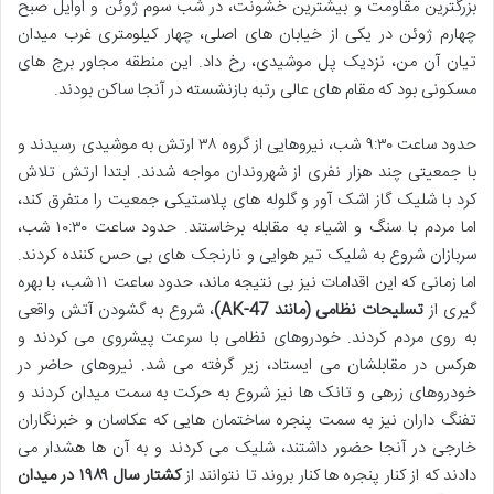
بزرگترین مقاومت و بیشترین خشونت، در شب سوم ژوئن و اوایل صبح
چهارم ژوئن در یکی از خیابان های اصلی، چهار کیلومتری غرب میدان
تیان آن من، نزدیک پل موشیدی، رخ داد. این منطقه مجاور برج های
مسکونی بود که مقام های عالی رتبه بازنشسته در آنجا ساکن بودند.
حدود ساعت ۹:۳۰ شب، نیروهایی از گروه ۳۸ ارتش به موشیدی رسیدند و
با جمعیتی چند هزار نفری از شهروندان مواجه شدند. ابتدا ارتش تلاش
کرد با شلیک گاز اشک آور و گلوله های پلاستیکی جمعیت را متفرق کند،
اما مردم با سنگ و اشیاء به مقابله برخاستند. حدود ساعت ۱۰:۳۰ شب،
سربازان شروع به شلیک تیر هوایی و نارنجک های بی حس کننده کردند.
اما زمانی که این اقدامات نیز بی نتیجه ماند، حدود ساعت ۱۱ شب، با بهره
گیری از
تسلیحات نظامی (مانند AK-47)
، شروع به گشودن آتش واقعی
به روی مردم کردند. خودروهای نظامی با سرعت پیشروی می کردند و
هرکس در مقابلشان می ایستاد، زیر گرفته می شد. نیروهای حاضر در
خودروهای زرهی و تانک ها نیز شروع به حرکت به سمت میدان کردند و
تفنگ داران نیز به سمت پنجره ساختمان هایی که عکاسان و خبرنگاران
خارجی در آنجا حضور داشتند، شلیک می کردند و به آن ها هشدار می
دادند که از کنار پنجره ها کنار بروند تا نتوانند از
کشتار سال ۱۹۸۹ در میدان