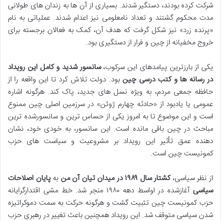
شرکت کرده بودند، دستگیر شدند. بسیاری از آن ها به زندان های طولانی
مدت محکوم گشتند و تعداد نامعلومی نیز اعدام شدند. عملیاتی به نام
«پرنده زرد» نیز شکل گرفت که هدف آن، کمک به فعالان برجسته برای
خروج مخفیانه از چین و فرار از دستگیری بود.
یکی از بارزترین پیامدهای این سرکوب،
سانسور شدید و کامل این رویداد
در رسانه ها و کتب درسی چین
بود. دولت تلاش کرد تا این واقعه را از
حافظه جمعی مردم، به ویژه نسل های جدید، پاک کند. هرگونه اشاره
عمومی یا یادبود از «حادثه چهارم ژوئن» در سرزمین اصلی چین ممنوع
است و این موضوع تا به امروز یکی از حساس ترین و سانسورشده ترین
مباحث در چین باقی مانده است. این سانسور، به خودی خود، نشان
دهنده عمق تأثیر این رویداد بر مشروعیت و سیاست های حزب
کمونیست چین است.
از نظر سیاسی،
کشتار سال ۱۹۸۹ در میدان تیان آن من
به
پایان اصلاحات
سیاسی
آغازشده در اواسط دهه ۱۹۸۰ منجر شد. خط مشی اقتدارگرایانه
حزب کمونیست چین تثبیت گشت و هرگونه حرکت به سمت دموکراتیزه
شدن سیاسی متوقف شد. این رویداد همچنین باعث تغییر در رهبری حزب