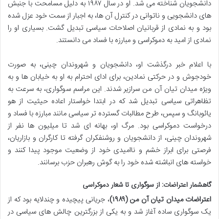
دانشجویان شناخته می شد. او در سال ۱۹۸۷ به دلیل مسامحت با جنبش
های دانشجویی و ناتوانی در کنترل آن ها، به اجبار از سمت خود عزل شده
بود و به نمادی از قربانیان اصلاحات سیاسی تبدیل گشت. بسیاری او را
نمادی از امید به دموکراسی و مبارزه با فساد می دانستند.
با اعلام خبر درگذشت او، دانشجویان و شهروندان چینی، به صورت
خودجوش و در حرکتی نمادین، برای ادای احترام به او به خیابان ها و به
ویژه میدان تیان آن من سرازیر شدند. این مراسم سوگواری، به سرعت به
تظاهراتی سیاسی تبدیل شد که در ابتدا خواستار اعاده حیثیت از هو
یائوبانگ و سپس، طرح مطالبات گسترده تر سیاسی مانند مبارزه با فساد و
درخواست دموکراسی بود. مرگ او، بهانه ای شد تا میلیون ها نفر از
شهروندان چینی، از دانشجویان و روشنفکران گرفته تا کارگران و بازاریان،
فرصتی برای ابراز خشم و ناامیدی خود از وضعیت موجود پیدا کنند و
خواسته های انباشته شده خود را به گوش رهبران حزب برسانند.
گاهشمار اعتراضات: از سوگواری تا شعار دموکراسی
اعتراضات میدان تیان آن من (۱۹۸۹)
، جریانی پیچیده و چندلایه بود که از
یک سوگواری ساده آغاز شد و به یکی از بزرگترین چالش های سیاسی در