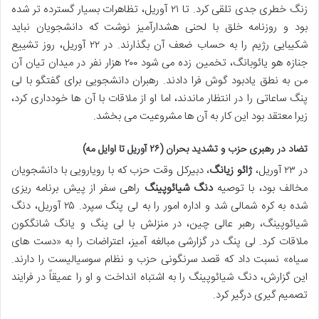
زنگ خطری جدی تلقی کرد. تا ۲۱ آوریل، تظاهرات بسیار گسترده تر شده
بود و روزنامه خلق با لحنی هشدارآمیز نوشت که دانشجویان نباید
شکیبایی رژیم را به حساب ضعف آن بگذارند. در ۲۲ آوریل، روز تشییع
جنازه هو یائوبانگ، تخمین زده می شود ۲۰۰ هزار نفر در میدان تیان آن
من به نطق یادبود گوش فرا دادند. رهبران دانشجویی برای گفتگو با لی
پنگ ساعاتی را در انتظار ماندند، اما او از ملاقات با آن ها خودداری کرد،
زیرا معتقد بود این کار به آن ها مشروعیت می بخشد.
تضاد در رهبری حزب و تشدید بحران (۲۶ آوریل تا اوایل مه)
در ۲۳ آوریل،
ژائو زیانگ
، دبیرکل وقت حزب که با رویارویی با دانشجویان
مخالف بود، با توصیه
دنگ شیائوپینگ
راهی سفر از پیش برنامه ریزی
شده به کره شمالی شد و اداره امور را به لی پنگ سپرد. ۲۵ آوریل، دنگ
شیائوپینگ، رهبر عالی چین، در منزلش با لی پنگ و یانگ شانگکون
ملاقات کرد. لی پنگ در گزارشی مبالغه آمیز، اعتراضات را به «دست های
سیاه» نسبت داد که قصد سرنگونی حزب و نظام سوسیالیست را دارند.
این گزارش، دنگ شیائوپینگ را به اشتباه انداخت و او را عمیقاً در فرایند
تصمیم گیری درگیر کرد.