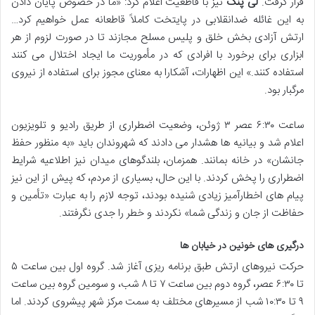
قرار گرفت.
لی پنگ
نیز با قاطعیت اعلام کرد: «ما در خصوص پایان دادن
به این غائله ضدانقلابی در پایتخت کاملاً قاطعانه عمل خواهیم کرد…
ارتش آزادی بخش خلق و پلیس مسلح مجازند تا در صورت لزوم از هر
ابزاری برای برخورد با افرادی که در مأموریت ما ایجاد اختلال می کنند
استفاده کنند.» این اظهارات، آشکارا به معنای مجوز برای استفاده از نیروی
مرگبار بود.
ساعت ۶:۳۰ عصر ۳ ژوئن، وضعیت اضطراری از طریق رادیو و تلویزیون
اعلام شد و بیانیه ها هشدار می دادند که شهروندان باید «به منظور حفظ
جانشان» در خانه بمانند. همزمان، بلندگوهای میدان نیز اطلاعیه شرایط
اضطراری را پخش کردند. با این حال، بسیاری از مردم، که پیش از این نیز
پیام های اخطارآمیز زیادی شنیده بودند، توجه لازم را به عبارت «تأمین و
حفاظت از جان و زندگی شما» نکردند و خطر را جدی نگرفتند.
درگیری های خونین در خیابان ها
حرکت نیروهای ارتش طبق برنامه ریزی آغاز شد. گروه اول بین ساعت ۵
تا ۶:۳۰ عصر، گروه دوم بین ساعت ۷ تا ۸ شب، و سومین گروه بین ساعت
۹ تا ۱۰:۳۰ شب از مسیرهای مختلف به سمت مرکز شهر پیشروی کردند. اما