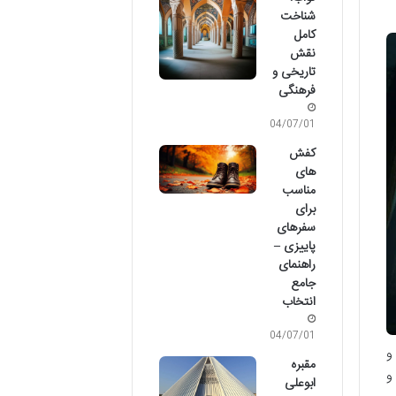
شناخت
کامل
نقش
تاریخی و
فرهنگی
04/07/01
کفش
های
مناسب
برای
سفرهای
پاییزی –
راهنمای
جامع
انتخاب
04/07/01
و
مقبره
و
ابوعلی