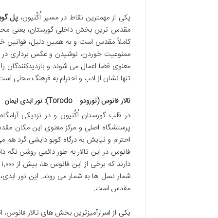
یکی از مهمترین نقاط در مسیر اُکُنیون،
پل گوبیونوباشی
مقدس ترین بخش داخلی گورستان، یعنی محوطه آ
کاملاً مقدس است و به همین دلیل، قوانین خاص
ممنوعیت خوردن، نوشیدن و عکس برداری در 
معنوی فضا اعمال می شوند و بازدیدکنندگان را
تنها نشان از ادب و احترام به فرهنگ محلی اس
تالار فانوس (تورودو – Torodo): نور ابدی ایمان
در قلب گورستان اُکُنیون و در نزدیکی آرامگا
پرستشگاه اصلی و مرکز معنوی این مکان مقدس 
فانوس در این تالار به طور دائمی روشن نگه دا
د
شمار نسل ها به شمار می روند. این نور ابدی،
مقدس است.
یکی از اسرارآمیزترین بخش های تالار فانوس، ات