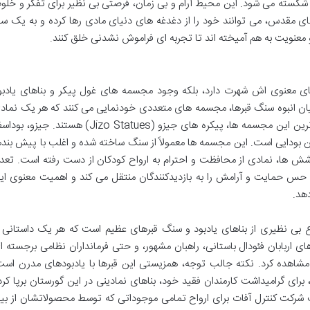
قبه شکسته می شود. این محیط آرام و بی زمان، فرصتی بی نظیر برای تفکر و خلو
فضای مقدس، می توانند خود را از دغدغه های دنیای مادی رها کرده و به یک سف
 معنویت به هم آمیخته اند تا تجربه ای فراموش نشدنی خلق کنند.
ضای معنوی اش شهرت دارد، بلکه وجود مجسمه های غول پیکر و بناهای یادبو
ان انبوه سنگ قبرها، مجسمه های متعددی خودنمایی می کنند که هر یک نماد
از باورها و سنت های بودایی هستند. برجسته ترین این مجسمه ها، پیکره های جیزو (Jizo Statues) هستند. جیزو
ین بودایی است. این مجسمه ها معمولاً از سنگ ساخته شده و اغلب با پیش بنده
شش ها، نمادی از محافظت و احترام به ارواح کودکان از دست رفته است. تعدا
، حس حمایت و آرامش را به بازدیدکنندگان منتقل می کند و اهمیت معنوی ای
هد.
نوع بی نظیری از بناهای یادبود و سنگ قبرهای عظیم است که هر یک داستانی ر
ای اربابان فئودال باستانی، راهبان مشهور، و حتی فرمانداران نظامی برجسته ا
 مشاهده کرد. نکته جالب توجه، همزیستی این قبرها با یادبودهای مدرن است
رای گرامیداشت کارمندان فقید خود، بناهای نمادینی در این گورستان برپا کرد
ک شرکت کنترل آفات برای ارواح تمامی موجوداتی که توسط محصولاتشان از بی