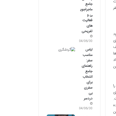
ت
جامع
ر
ماجراجوی
ی و
فعالیت
های
تفریحی
د
ی
04/06/30
، بوداسف
لباس
ا
مناسب
د
سفر:
راهنمای
ن
جامع
انتخاب
برای
ا
سفری
ی
بی
دردسر
.
ه
04/06/30
ن