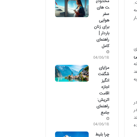
محدودی
.
ت های
ه
سفر
ر
هوایی
برای زنان
باردار |
راهنمای
کامل
ی
ی
04/06/18
ه
مزایای
د
شگفت
ه
انگیز
اجازه
اقامت
اتریش:
ر
راهنمای
ر
جامع
د
ه
04/06/18
چرا بلیط