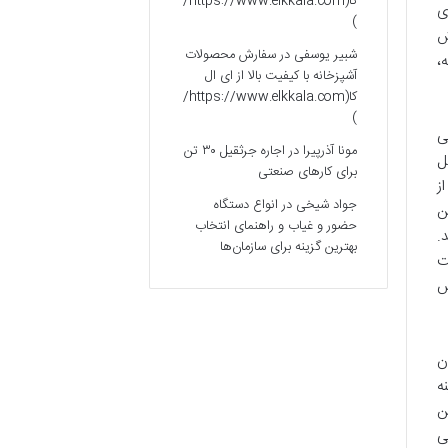
کا(https://www.elkkala.com/
ی
)
ش
شبیر یوسفی
در
سفارش محصولات
،
آشپزخانه با کیفیت بالا از ای ال
کا(https://www.elkkala.com/
)
ی
مونا آذرپیرا
در
اجاره جرثقیل ۳۰ تن
ل
برای کارهای صنعتی
ز
جواد شیخی
در
انواع دستگاه
ن
حضور و غیاب و راهنمای انتخاب
.
بهترین گزینه برای سازمان‌ها
کت
ش
ن
ه
ن
ی