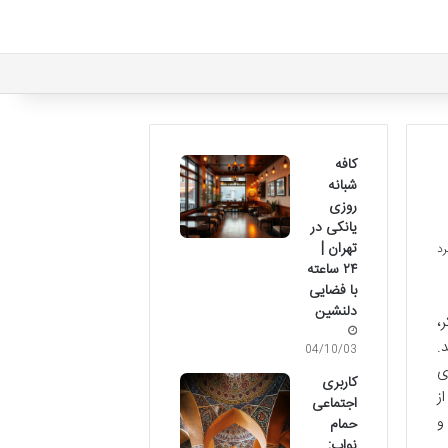
کافه
شبانه
روزی
یانکی در
تهران |
۲۴ ساعته
با فضایی
دلنشین
،
.
04/10/03
ی
کاربری
ز
اجتماعی
و
حمام
نواب: