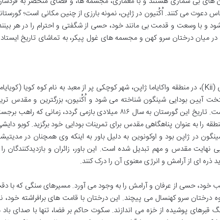
ان های بی شماری هستند و با معماری، مجسمه ها، و فضای منحصر به فردشان
اس دعوت می کنند. اُکُنیون در ژاپن، نمونه بارزی از چنین مکانی است؛ گورستان
و با وسعت و قدمت بی مانند خود، حسی از شگفتی و احترام را در هر بینند
 در میان درختان سرو کهن و مجسمه های غول پیکر، به تماشای تاریخ ایستاد 
در دل رشته کوه های سرسبز و پوشیده از مه کی (Kii)، در منطقه واکایاما ژاپن، شهر کوچکی پر از معبد به نام کوه کویا (کویایا
ایتخت آیین بودایی شینگون شناخته می شود و اُکُنیون، بزرگترین و مقدس تری
گورستان آن، قلب تپنده این سرزمین معنوی است. تاریخ این گورستان به سال ۸۱۶ میلادی بازمی گردد، زمانی که راهب بر
طقه را به عنوان پناهگاهی مقدس برای تمرینات بودایی خود برگزید. کوبو دایشی
شینگون در ژاپن بود و اوکونوین به دلیل باور به اینکه وی همچنان در مدیتیش
بی نهایت مقدس و مهم تبدیل شده است. این باور، زائران و بازدیدکنندگان را ا
ذره ای از آرامش و انرژی معنوی آن را درک کنند.
یب خود، حسی از عرفان و آرامش را به وجود می آورد. مسیرهای سنگی که با دق
وه درختان سرو کهنسال می پیچند. این درختان با قامت های برافراشته خود، نو
نگ قبرهای پوشیده از خزه می اندازند. سکوت حاکم بر فضا، تنها با صدای باد د