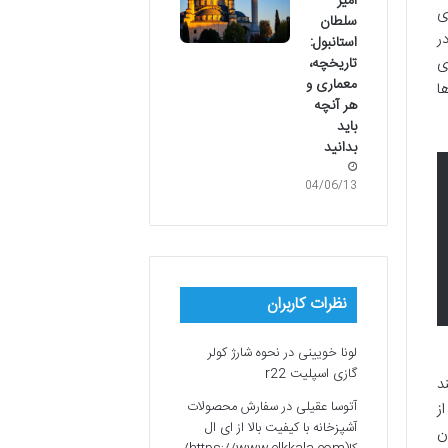
امیر
ی
سلطان
ر
استانبول:
تاریخچه،
ی
معماری و
ا
هر آنچه
باید
بدانید
04/06/13
نظرات کاربران
لونا خویینی
در
نحوه شارژ کولر
گازی اسپلیت r22
د
آتوسا عقیلی
در
سفارش محصولات
ز
آشپزخانه با کیفیت بالا از ای ال
همانان