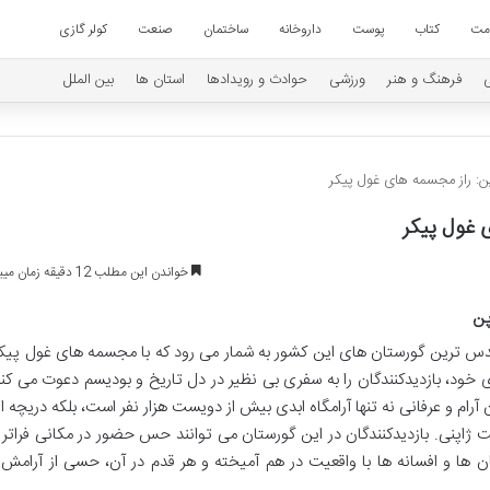
امت
کتاب
پوست
داروخانه
ساختمان
صنعت
کولر گازی
فرهنگ و هنر
ورزشی
حوادث و رویدادها
استان ها
بین الملل
اپن: راز مجسمه های غول پیکر
ی غول پیکر
خواندن این مطلب 12 دقیقه زمان میبرد
پن
 مقدس ترین گورستان های این کشور به شمار می رود که با مجسمه های غول پیکر
 خود، بازدیدکنندگان را به سفری بی نظیر در دل تاریخ و بودیسم دعوت می کند
آرام و عرفانی نه تنها آرامگاه ابدی بیش از دویست هزار نفر است، بلکه دریچه ا
ژاپنی. بازدیدکنندگان در این گورستان می توانند حس حضور در مکانی فراتر ا
تان ها و افسانه ها با واقعیت در هم آمیخته و هر قدم در آن، حسی از آرامش 