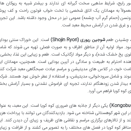
صور رایج، شرایط مذهبی سخت گیرانه ای ندارند و بیشتر شبیه به ریوکان ها
معمولاً به مهمانان یک اتاق شخصی با تخت خواب فوتون راحت و کف پو
سن (حمام گرم آب چشمه) عمومی نیز در محل وجود داشته باشد. این تجربه
ن و غرق شدن در آرامش محیط معبد است.
بد، چشیدن طعم
شوجین ریوری (Shojin Ryori)
است. این خوراک سنتی بودای
ود. مواد اولیه آن از مناطق اطراف و به صورت فصلی تهیه می شوند که شام
وی یخ خشک شده)، و دیگر مواد ارگانیک است. طعم و زیبایی این غذا، بخشی ا
ده احترام به طبیعت و سادگی در آیین بودایی است. همچنین، مهمانان ای
اقامت خود، در کلاس های مدیتیشن و مراسم عبادت صبحگاهی معبد شرکت کنند
اً از ساعت ۵ صبح آغاز می شوند و شامل سرودخوانی، مدیتیشن، و استفاده از عطر خوش عود هستند. شر
ه بیدار شدن زودهنگام ندارند، تجربه ای فراموش نشدنی و بسیار آرامش بخ
 کوه کویا فراهم می آورد.
یکی دیگر از جاذبه های ضروری کوه کویا است. این معبد، به عنوا
 این شهر کوهستانی شناخته می شود. بازدیدکنندگان می توانند با پرداخت هزین
و از تالارهای برگزاری مراسم و نقاشی های ظریف و زیبای آن دیدن کنند. ای
اظر کوه کویا در فصل های مختلف را به تصویر می کشند و از ظرافت و زیبای