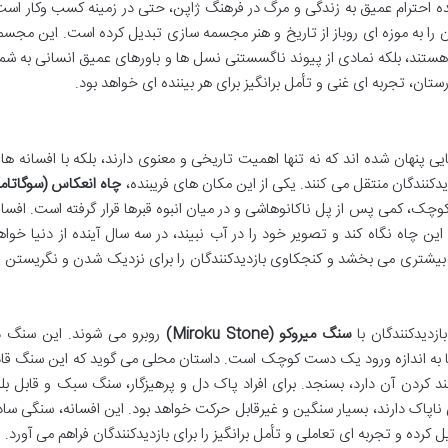
ده احترام عمیق به زندگی و مرگ در فرهنگ ژاپن، حتی در زمینه کسب وکار است
ن را به موزه ای روباز از تاریخ و هنر مجسمه سازی تبدیل کرده است. این مجسم
ه هستند، بلکه نمادی از پیوند ناگسستنی نسل ها و باورهای عمیق انسانی به شما
ستان، تجربه ای غنی و تأمل برانگیز برای هر بیننده ای خواهد بود.
یی پنهان شده اند که نه تنها اهمیت تاریخی و معنوی دارند، بلکه با افسانه ها
دیدکنندگان منتقل می کنند. یکی از این مکان های فریبنده،
چاه انعکاس (سوگاتام
چک، کمی پس از پل ناکانوهاشی و در میان انبوه قبرها قرار گرفته است. افسان
ن چاه نگاه کند و تصویر خود را در آب نبیند، در سه سال آینده از دنیا خواه
اد بیشتری می بخشد و کنجکاوی بازدیدکنندگان را برای نزدیک شدن و نگریستن ب
ازدیدکنندگان با
سنگ میروکو (Miroku Stone)
روبرو می شوند. این سنگ د
به اندازه ورود یک دست کوچک است. داستان محلی می گوید که این سنگ قاد
د کردن آن دارد، بسنجد. برای افراد پاک دل و پرهیزگار، سنگ سبک و قابل بلن
 ناپاک دارند، بسیار سنگین و غیرقابل حرکت خواهد بود. این افسانه، سنگی ساد
کرده و تجربه ای تعاملی و تأمل برانگیز را برای بازدیدکنندگان فراهم می آورد.