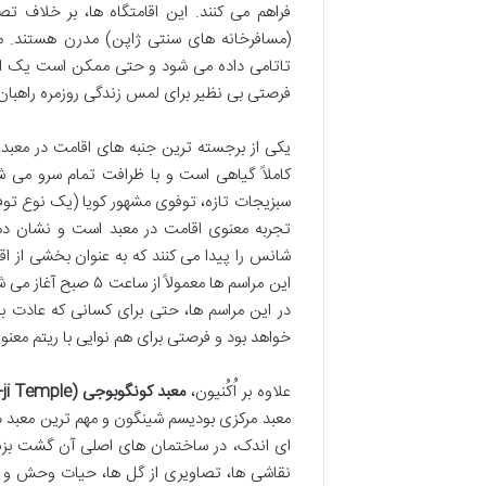
فراهم می کنند. این اقامتگاه ها، بر خلاف ت
(مسافرخانه های سنتی ژاپن) مدرن هستند. 
تاتامی داده می شود و حتی ممکن است یک اون
فرصتی بی نظیر برای لمس زندگی روزمره راهبا
یکی از برجسته ترین جنبه های اقامت در مع
کاملاً گیاهی است و با ظرافت تمام سرو می ش
سبزیجات تازه، توفوی مشهور کویا (یک نوع توف
تجربه معنوی اقامت در معبد است و نشان دهن
شانس را پیدا می کنند که به عنوان بخشی از 
این مراسم ها معمول
در این مراسم ها، حتی برای کسانی که عادت ب
خواهد بود و فرصتی برای هم نوایی با ریتم معنوی
علاوه بر اُکُنیون،
معبد کونگوبوجی (Kongobu-ji Temple)
معبد مرکزی بودیسم شینگون و مهم ترین معبد در
ای اندک، در ساختمان های اصلی آن گشت بزنند 
نقاشی ها، تصاویری از گل ها، حیات وحش و من