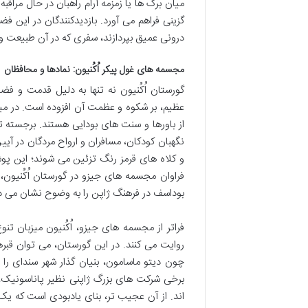
میان برگ ها یا زمزمه آرام راهبان در حال مرا
گزینی فراهم می آورد. بازدیدکنندگان در این 
درونی عمیق بپردازند، سفری که در آن طبیعت و
مجسمه های غول پیکر اُکُنیون: نمادها و محافظان
گورستان اُکُنیون نه تنها به دلیل قدمت و ف
عظیم، بر شکوه و عظمت آن افزوده است. در می
نگهبان کودکان، مسافران و ارواح مردگان در آی
و کلاه های قرمز رنگ تزئین می شوند؛ این پو
فراوان مجسمه های جیزو در گورستان اُکُنیون
بوداسف در فرهنگ ژاپن را به وضوح نشان می د
فراتر از مجسمه های جیزو، اُکُنیون میزبان ت
روایت می کنند. در این گورستان، می توان قبره
چون دیتو ماسامون، بنیان گذار شهر سندای را
برخی شرکت های بزرگ ژاپنی نظیر پاناسونیک، ب
اند. از آن عجیب تر، بنای یادبودی است که ی