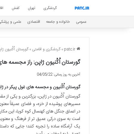
گردشگری
تهران
کفش
اق
عمومی
خانواده و جامعه
اقتصادی
علمی و پزشکی
patc.ir
»
گردشگری و اقامتی
»
گورستان اُکُنیون ژ
گورستان اُکُنیون ژاپن: راز مجسمه ها
آخرین به روز رسانی: 04/05/22
گورستان اُکُنیون و مجسمه های غول پیکر در ژا
گورستان اُکُنیون در ژاپن، بزرگترین و یکی از
مسیرهای پوشیده از خزه، و فضای عمیقاً معنوی
در اعماق جنگل های کهنسال کوه کویا، این مکان 
است به سوی درکی عمیق تر از فرهنگ و معنویت 
یک آرامگاه ساده را تجربه کنند؛ جایی که داس
تعمق را به ارمغان می آورد.