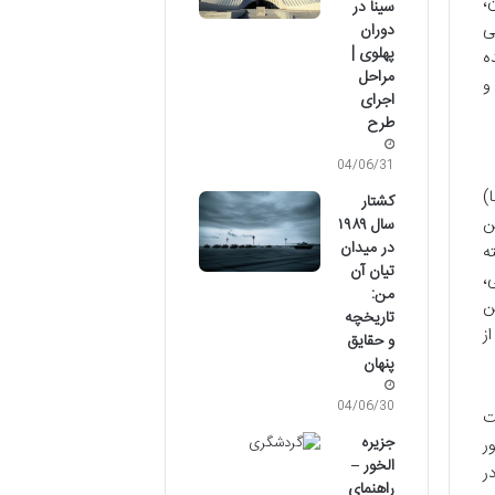
،
سینا در
ی
دوران
پهلوی |
ه
مراحل
و
اجرای
طرح
04/06/31
ما)
کشتار
ن
سال ۱۹۸۹
در میدان
جسته
تیان آن
،
من:
ن
تاریخچه
ز
و حقایق
پنهان
04/06/30
ت
جزیره
ر
الخور –
ر
راهنمای