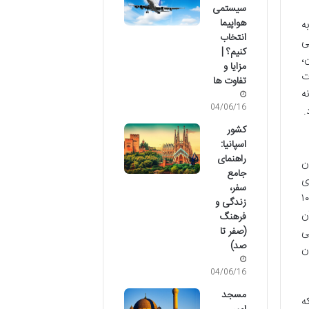
سیستمی
هواپیما
ه
انتخاب
ی
کنیم؟ |
،
مزایا و
ت
تفاوت ها
ه
04/06/16
.
کشور
اسپانیا:
راهنمای
ن
جامع
ی
سفر،
 و شگفتی را به همراه دارد؛ بیش از ۱۰,۰۰۰
زندگی و
ن
فرهنگ
(صفر تا
بی
صد)
ن
04/06/16
مسجد
ه