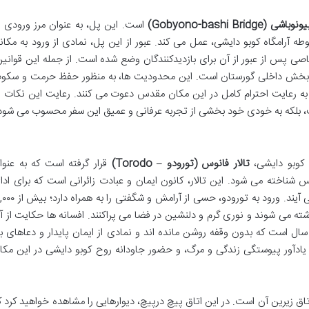
 (Gobyono-bashi Bridge)
است. این پل، به عنوان مرز ورودی ب
رامگاه کوبو دایشی، عمل می کند. عبور از این پل، نمادی از ورود به مکان
ی پس از عبور از آن برای بازدیدکنندگان وضع شده است. از جمله این قوانین
بخش داخلی گورستان است. این محدودیت ها، به منظور حفظ حرمت و سکو
 به رعایت احترام کامل در این مکان مقدس دعوت می کنند. رعایت این نکات ن
ت، بلکه به خودی خود بخشی از تجربه عرفانی و عمیق این سفر محسوب می شود
ه کوبو دایشی،
تالار فانوس (تورودو – Torodo)
قرار گرفته است که به عنوا
شناخته می شود. این تالار، کانون ایمان و عبادت زائرانی است که برای ادا
احترام و نیایش به درگاه کوبو دایشی گرد هم می آیند. ورود به تورودو، حسی از آرامش
شته می شوند و نوری گرم و دلنشین در فضا می پراکنند. افسانه ها حکایت از آ
ارند که برخی از این فانوس ها، بیش از ۱,۰۰۰ سال است که بدون وقفه روشن مانده اند و نمادی از ایمان پایدار و دعاهای 
 یادآور پیوستگی زندگی و مرگ، و حضور جاودانه روح کوبو دایشی در این مکا
اق زیرین آن است. در این اتاق پیچ درپیچ، دیوارهایی را مشاهده خواهید کرد ک