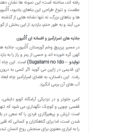
رفته اند، ساخته است؛ این نمونه ها نشان دهن
عظمت و تنوع طراحی این بناهای یادبود، اُکُنیو
ها و بناهای بزرگ، نه تنها نشانه هایی از گذشت
می آیند و به طور حتم، بازدید از این بخش از گور
جاذبه های اسرارآمیز و افسانه ای اُکُنیون
در مسیر پرپیچ وخم گورستان اُکُنیون، جاذبه ها
کهن گره خورده اند و حسی از رمز و راز را به باز
نوایدو – Sugatami no Ido)
است. این چاه کو
ای قدیمی در ژاپن می گوید اگر کسی به درون ای
رفت. این داستان، به فضای اسرارآمیز چاه ابع
آب های آن برمی انگیزد.
کمی جلوتر و در نزدیکی آرامگاه کوبو دایشی، ب
قفسی چوبی و کوچک نگهداری می شود که تنها 
است ارزش و پرهیزگاری فردی را که سعی در بلن
شدن است، اما برای گناهکاران و کسانی که قلبی
را به ابزاری معنوی برای سنجش روح انسان تبدیل 