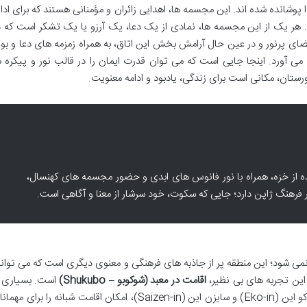
پوشانده شده اند. این مجسمه ها، اهدایی زائران و مؤمنانی هستند که برای ادا
اند. هر یک از این مجسمه ها، نمادی از یک دعا، یک آرزو یا یک تشکر است که د
ی پرنور و در عین حال آرامش بخش این اتاق، به همراه زمزمه های دعا و بو
ی آورد. اینجا جایی است که می توان قدرت ایمان را در قالب نور و پیکره ه
گورستان، مکانی است برای زندگی، یادبود و ادامه معنویت.
ده از خزه، همراه با نور فانوس های ابدی و حضور مجسمه های کهنسال،
فرهنگ ژاپن دارد؛ جایی که سکوت، خود سرشار از معنا و آگاهی است.
دود نمی شود؛ این منطقه پر از جاذبه های فرهنگی و معنوی دیگری است که می توانن
 این تجربه های بی نظیر،
اقامت در معبد (شوکوبو – Shukubo)
است. بسیاری ا
معابد کوه کویا، از جمله جوکی این (Joki-in)، اکو این (Eko-in) و سایزن این (Saizen-in)، امکان اقامت شبانه را برای م