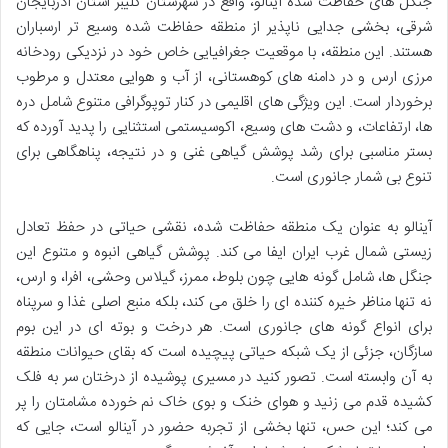
جنگل های حفاظت شده آینالو، واقع در شهرستان کلیبر استان آذربایجان
شرقی، بخشی جدایی ناپذیر از منطقه حفاظت شده وسیع تر ارسباران
هستند. این منطقه، با موقعیت جغرافیایی خاص خود در نزدیکی رودخانه
مرزی ارس و در دامنه های کوهستانی، از آب و هوایی معتدل و مرطوب
برخوردار است. این ویژگی های اقلیمی در کنار توپوگرافی متنوع شامل دره
ها، ارتفاعات، و دشت های وسیع، اکوسیستمی استثنایی را پدید آورده که
بستر مناسبی برای رشد پوشش گیاهی غنی و در نتیجه، پناهگاهی برای
تنوع بی شمار جانوری است.
آینالو به عنوان یک منطقه حفاظت شده، نقشی حیاتی در حفظ تعادل
زیستی شمال غرب ایران ایفا می کند. پوشش گیاهی انبوه و متنوع این
جنگل ها، شامل گونه هایی چون بلوط، ممرز، گیلاس وحشی، افرا، و ارس،
نه تنها مناظر خیره کننده ای را خلق می کند، بلکه منبع اصلی غذا و سرپناه
برای انواع گونه های جانوری است. هر درخت و بوته ای در این بوم
سازگان، جزئی از یک شبکه حیاتی پیچیده است که بقای حیوانات منطقه
به آن وابسته است. تصور کنید در مسیری پوشیده از درختان سر به فلک
کشیده قدم می زنید و هوای خنک و بوی خاک نم خورده مشامتان را پر
می کند؛ این حس، تنها بخشی از تجربه حضور در آینالو است، جایی که