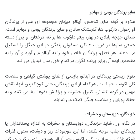
سایر پرندگان بومی و مهاجر
علاوه بر گونه های شاخص، آینالو میزبان مجموعه ای غنی از پرندگان
آوازخوان، دارکوب ها، گنجشک سانان و سایر پرندگان بومی و مهاجر است.
صدای چهچه بلبلان در بهار، ریتم دارکوب ها بر تنه درختان، و پرواز دسته
جمعی سارها در غروب، همگی سمفونی زندگی در این جنگل را تشکیل
می دهند. هر فصل، پرندگان خاص خود را به آینالو می آورد و آن را به
مقصدی ایده آل برای پرنده نگران در تمام طول سال تبدیل می کند.
تنوع زیستی پرندگان در آینالو، بازتابی از غنای پوشش گیاهی و سلامت
کلی اکوسیستم است. هر کدام از این پرندگان، حتی کوچکترین آنها، نقش
مهمی در گرده افشانی، کنترل حشرات و پراکنش بذرها ایفا می کنند و به
حفظ پویایی و سلامت جنگل کمک می نمایند.
خزندگان، دوزیستان و حشرات
در نگاه اول، شاید خزندگان، دوزیستان و حشرات به اندازه پستانداران یا
پرندگان جلب توجه نکنند، اما این موجودات ریز و درشت، ستون فقرات
شبکه غذایی و سلامت کلی اکوسیستم آینالو هستند. تصور کنید در کنار