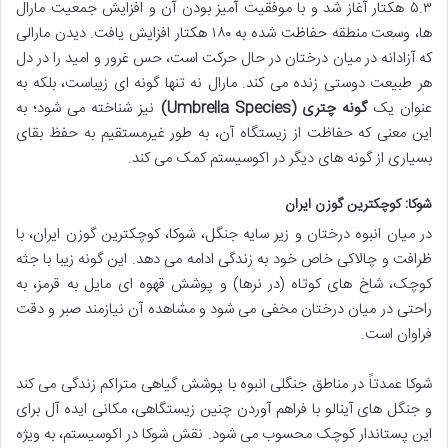
۵.۳ هکتار آغاز شد و با موفقیت آمیز بودن آن و افزایش جمعیت مارال
ها، وسعت منطقه حفاظت شده به ۱۸۰ هکتار افزایش یافت. دیدن مارالی
که آزادانه در میان درختان در حال حرکت است، حس غرور و امید را در دل
هر طبیعت دوستی زنده می کند. مارال نه تنها گونه ای زیباست، بلکه به
عنوان یک
گونه چتری (Umbrella Species)
نیز شناخته می شود؛ به
این معنی که حفاظت از زیستگاه آن، به طور غیرمستقیم به حفظ بقای
بسیاری از گونه های دیگر در اکوسیستم کمک می کند.
شوکا: کوچکترین گوزن ایران
در میان انبوه درختان و زیر سایه جنگل، شوکا، کوچکترین گوزن ایران، با
ظرافت و چالاکی خاص خود به زندگی ادامه می دهد. این گونه زیبا با جثه
کوچک، شاخ های کوتاه (در نرها) و پوشش قهوه ای مایل به قرمز، به
راحتی در میان درختان مخفی می شود و مشاهده آن نیازمند صبر و دقت
فراوان است.
شوکا عمدتاً در مناطق جنگلی انبوه با پوشش گیاهی متراکم زندگی می کند
و جنگل های آینالو با فراهم آوردن چنین زیستگاهی، مکانی ایده آل برای
این پستاندار کوچک محسوب می شود. نقش شوکا در اکوسیستم، به ویژه