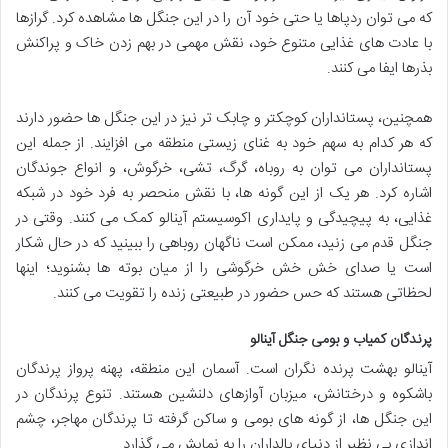
که می توان ردپاها یا حتی خود آن را در این جنگل ها مشاهده کرد. گرازها
با عادت های غذایی متنوع خود، نقش مهمی در بهم زدن خاک و پراکنش
بذرها ایفا می کنند.
همچنین، پستانداران کوچکتر و چابک تر نیز در این جنگل ها حضور دارند
که هر کدام به سهم خود به غنای زیستی منطقه می افزایند. از جمله این
پستانداران می توان به روباه، گرگ، تشی، خرگوش، و انواع جوندگان
اشاره کرد. هر یک از این گونه ها، با نقش منحصر به فرد خود در شبکه
غذایی، به پیچیدگی و پایداری اکوسیستم آینالو کمک می کنند. وقتی در
جنگل قدم می زنید، ممکن است ناگهان روباهی را ببینید که در حال شکار
است یا صدای خش خش خرگوشی را از میان بوته ها بشنوید؛ اینها
لحظاتی هستند که حس حضور در طبیعتی زنده را تقویت می کنند.
پرندگان کمیاب و بومی جنگل آینالو
آینالو بهشت پرنده نگران است. آسمان این منطقه، پهنه پرواز پرندگان
باشکوه و درختانش، میزبان آوازهای دلنشین هستند. تنوع پرندگان در
این جنگل ها، از گونه های بومی و ساکن گرفته تا پرندگان مهاجر، چشم
اندازی بی نظیر از دنیای بالداران را به نمایش می گذارد.