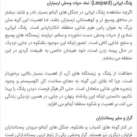
پلنگ ایرانی (Leopard): نماد حیات وحش ارسباران
اگرچه مشاهده پلنگ ایرانی در جنگل های آینالو بسیار نادر و شاید بیشتر
در مناطق وسیع تر و کوهستانی ارسباران باشد، اما اهمیت این گربه سان
بزرگ به عنوان راس هرم غذایی منطقه، انکارناپذیر است. پلنگ ایرانی،
نمادی از حیات وحش دست نخورده و سالم، نیازمند زیستگاه های وسیع
و منابع غذایی کافی است. تصور اینکه این موجود باشکوه در جایی نزدیک
در حال پرسه زدن است، خود هیجان خاصی به طبیعت گردی در این
منطقه می بخشد.
حفاظت از پلنگ و زیستگاه های آن، از اهمیت بسیار بالایی برخوردار
است، چرا که بقای این گونه به معنای سلامت کل اکوسیستم و وجود
زنجیره های غذایی متعادل است. حتی اگر هرگز فرصت دیدن پلنگ را پیدا
نکنیم، دانستن اینکه این پادشاه پنهان در جایی در همین نزدیکی زندگی
می کند، بر اهمیت و شکوه منطقه آینالو می افزاید.
گراز و سایر پستانداران
در کنار گونه های کمیاب و باشکوه، جنگل های آینالو میزبان پستانداران
فراوان دیگری نیز هستند. گراز وحشی یکی از رایج ترین پستاندارانی است