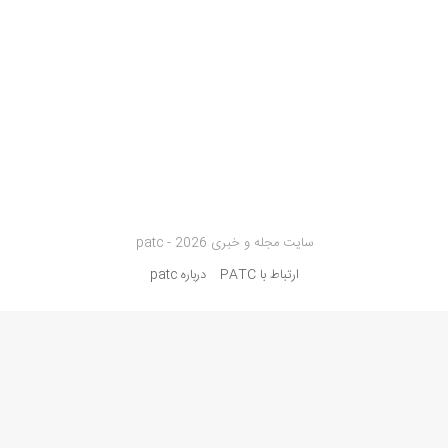
سایت مجله و خبری patc - 2026
ارتباط با PATC
درباره patc