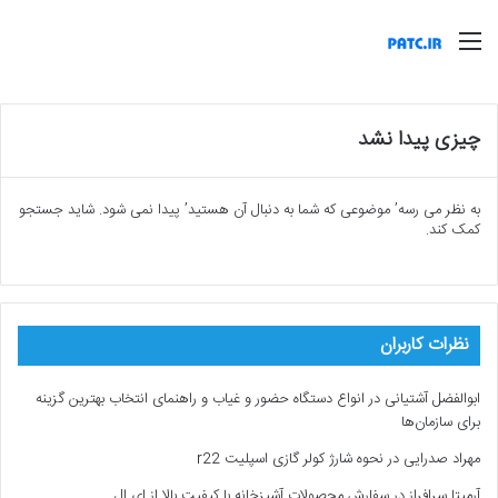
منو
چیزی پیدا نشد
به نظر می رسه’ موضوعی که شما به دنبال آن هستید’ پیدا نمی شود. شاید جستجو
کمک کند.
نظرات کاربران
ابوالفضل آشتیانی
در
انواع دستگاه حضور و غیاب و راهنمای انتخاب بهترین گزینه
برای سازمان‌ها
مهراد صدرایی
در
نحوه شارژ کولر گازی اسپلیت r22
آرمیتا سرافراز
در
سفارش محصولات آشپزخانه با کیفیت بالا از ای ال