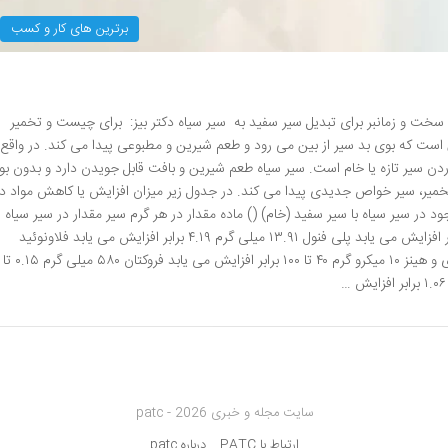
برترین های کار و کسب
د سخت و زمانبر برای تبدیل سیر سفید به سیر سیاه دکتر بیز: برای چیست و تخمیر
ن است که بوی بد سیر از بین می رود و طعم شیرین و مطبوعی پیدا می کند. در واقع
دن سیر تازه یا خام است. سیر سیاه طعم شیرین و بافت قابل جویدن دارد و بدون بو
خمیر، سیر خواص جدیدی پیدا می کند. در جدول زیر میزان افزایش یا کاهش مواد در
د در سیر سیاه با سیر سفید (خام) () ماده مقدار در هر گرم سیر مقدار در سیر سیاه
شکر محلول در آب ۴۵۰ میلی گرم ۱.۸۸ تا ۷.۹۱ برابر افزایش می یابد پلی فنول ۱۳.۹۱ میلی گرم ۴.۱۹ برابر افزایش می یابد فلاونوئید
۳.۲۲ میلی گرم ۴.۷۷ برابر افزایش می یابد آمادوری و هینز ۱۰ میکرو گرم ۴۰ تا ۱۰۰ برابر افزایش می یابد فروکتان ۵۸۰ میلی گرم ۰.۱۵ تا
سایت مجله و خبری patc - 2026
ارتباط با PATC
درباره patc