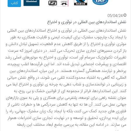
کتاب
05/04/24
نقش استانداردهای بین المللی در نوآوری و اختراع
نقش استانداردهای بین المللی در نوآوری و اختراع استانداردهای بین المللی
با ایجاد یک چارچوب مشترک برای کیفیت، ایمنی و قابلیت همکاری، به طور
موثری نوآوری و اختراع را از طریق کاهش عدم قطعیت، تسهیل تبادل دانش و
باز کردن مسیرهای تجاری سازی تحریک می کنند. در دنیای امروز که سرعت
تغییرات تکنولوژیک سرسام آور است، نوآوری و اختراع به موتورهای اصلی رشد
اقتصادی و پیشرفت اجتماعی تبدیل شده اند. اما این فرآیندها اغلب پیچیده،
پرخطر و نیازمند هماهنگی گسترده هستند. در این میان، استانداردهای بین
المللی، که گاهی به اشتباه محدودکننده تلقی می شوند، در واقع نقش حیاتی
و زیربنایی در توانمندسازی و شتاب دهی به چرخه ی نوآوری و اختراع ایفا می
کنند. این استانداردها، فراتر از مجموعه ای از قوانین خشک و بی روح، به
عنوان نقشه راهی برای توسعه، پلتفرمی برای همکاری و پلی به سوی بازارهای
جهانی عمل می کنند. آن ها نه تنها به کاهش سردرگمی ها و خطرات ناشی از
فناوری های جدید کمک می کنند، بلکه با ایجاد یک زبان مشترک جهانی، راه را
برای ایده پردازی، تحقیق و توسعه و در نهایت، تجاری سازی اختراعات هموار
می سازند. در ادامه این مقاله، به بررسی جامع ابعاد مختلف این رابطه