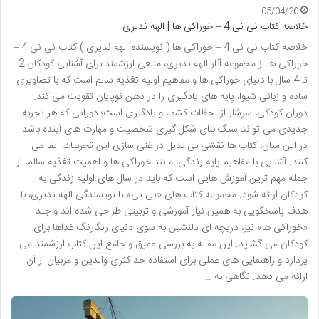
05/04/20
خلاصه کتاب نی نی 4 – خوراکی ها | الهه ندیری
خلاصه کتاب نی نی 4 – خوراکی ها ( نویسنده الهه ندیری ) کتاب نی نی 4 –
خوراکی ها از مجموعه آثار الهه ندیری، منبعی ارزشمند برای آشنایی کودکان 2
تا 4 سال با دنیای خوراکی ها و مفاهیم اولیه تغذیه سالم است که با تصاویری
ساده و زبانی شیوا، پایه های یادگیری را در ذهن نوپایان تقویت می کند.
دوران کودکی، سرشار از لحظات کشف و یادگیری است؛ دورانی که هر تجربه
جدیدی می تواند سنگ بنای شکل گیری شخصیت و مهارت های آینده باشد.
در این میان، کتاب ها نقشی بی بدیل در غنی سازی این تجربیات ایفا می
کنند. آشنایی با مفاهیم پایه زندگی، مانند خوراکی ها و اهمیت تغذیه سالم، از
جمله مهم ترین آموزش هایی است که باید در سال های اولیه زندگی به
کودکان ارائه شود. مجموعه کتاب های «نی نی» با نویسندگی الهه ندیری، با
هدف پاسخگویی به همین نیاز آموزشی و تربیتی طراحی شده اند و جلد
«خوراکی ها» نیز، دریچه ای دلنشین به سوی دنیای رنگارنگ غذاها برای
کودکان می گشاید. این مقاله به بررسی عمیق و جامع این کتاب ارزشمند می
پردازد و راهنمایی های عملی برای استفاده حداکثری والدین و مربیان از آن
ارائه می دهد. نگاهی به …