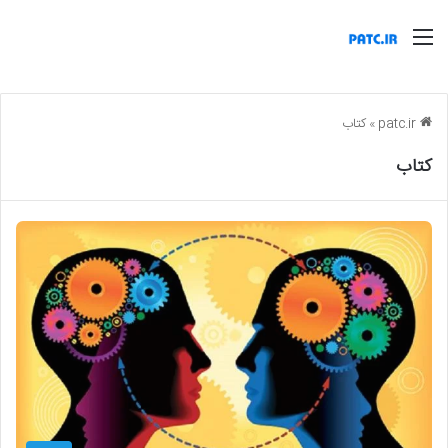
منو
patc.ir
»
کتاب
کتاب