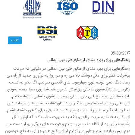
کتاب
05/03/23
راهکارهایی برای بهره مندی از منابع فنی بین المللی
راهکارهایی برای بهره مندی از منابع فنی بین المللی در دنیایی که سرعت
پیشرفت تکنولوژی مثل موشک بالا می ره و هر روز یه نوآوری جدید از راه می
رسه، دیگه نمی تونیم توی چهارچوب های قدیمی بمونیم. اگه بخوایم کسب
وکارمون، دانشگاهمون یا حتی پژوهش هامون همیشه روی خط مقدم بمونن،
باید دستمون به منابع فنی بین المللی برسه و ازشون حسابی استفاده کنیم.
این یعنی راه و چاه دسترسی به آخرین دستاوردها، تخصص ها و سرمایه های
دنیا رو یاد بگیریم تا از رقبا جلو بزنیم و همیشه حرفی برای گفتن داشته باشیم.
این کار نه فقط یه مزیت رقابتی، بلکه یه ضرورت حیاتیه که اگه ازش غافل
بشیم، خیلی زود از قافله عقب می مونیم و فرصت های بزرگی رو از دست می
دیم. پس بیاید ببینیم چطور می تونیم از این گنج های جهانی به نفع خودمون