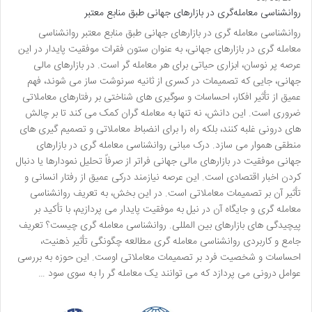
روانشناسی معامله‌گری در بازارهای جهانی طبق منابع معتبر
روانشناسی معامله گری در بازارهای جهانی طبق منابع معتبر روانشناسی
معامله گری در بازارهای جهانی، به عنوان ستون فقرات موفقیت پایدار در این
عرصه پر نوسان، ابزاری حیاتی برای هر معامله گر است. در بازارهای مالی
جهانی، جایی که تصمیمات در کسری از ثانیه سرنوشت ساز می شوند، فهم
عمیق از تأثیر افکار، احساسات و سوگیری های شناختی بر رفتارهای معاملاتی
ضروری است. این دانش، نه تنها به معامله گران کمک می کند تا بر چالش
های درونی غلبه کنند، بلکه راه را برای انضباط معاملاتی و تصمیم گیری های
منطقی هموار می سازد. درک مبانی روانشناسی معامله گری در بازارهای
جهانی موفقیت در بازارهای مالی جهانی فراتر از صرفاً تحلیل نمودارها یا دنبال
کردن اخبار اقتصادی است. این عرصه نیازمند درکی عمیق از رفتار انسانی و
تأثیر آن بر تصمیمات معاملاتی است. در این بخش، به تعریف روانشناسی
معامله گری و جایگاه آن در نیل به موفقیت پایدار می پردازیم، با تأکید بر
پیچیدگی های بازارهای بین المللی. روانشناسی معامله گری چیست؟ تعریف
جامع و کاربردی روانشناسی معامله گری مطالعه چگونگی تأثیر ذهنیت،
احساسات و شخصیت فرد بر تصمیمات معاملاتی اوست. این حوزه به بررسی
عوامل درونی می پردازد که می توانند یک معامله گر را به سوی سود …