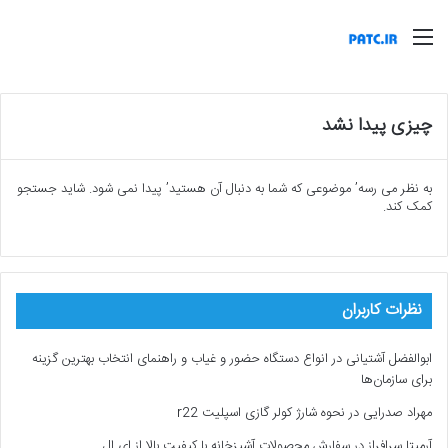
منو
چیزی پیدا نشد
به نظر می رسه’ موضوعی که شما به دنبال آن هستید’ پیدا نمی شود. شاید جستجو
کمک کند.
نظرات کاربران
ابوالفضل آشتیانی
در
انواع دستگاه حضور و غیاب و راهنمای انتخاب بهترین گزینه
برای سازمان‌ها
مهراد صدرایی
در
نحوه شارژ کولر گازی اسپلیت r22
آرمیتا سرافراز
در
سفارش محصولات آشپزخانه با کیفیت بالا از ای ال