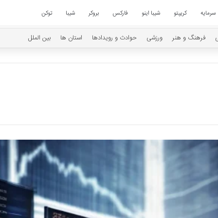
سرمایه
کریپتو
شیبا اینو
فارکس
بروکر
شیبا
توکن
فرهنگ و هنر
ورزشی
حوادث و رویدادها
استان ها
بین الملل