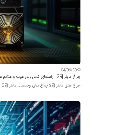
04/06/30
چراغ ماینر S9j | راهنمای کامل رفع عیب و علائم هشدار
چراغ های ماینر s9j چراغ های وضعیت ماینر S9j نقش حیاتی در حفظ عملکرد پایدار دستگاه شما ایفا می کنند…