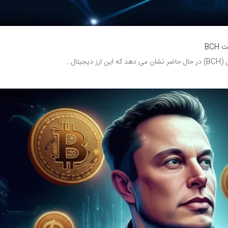
BC
تال…