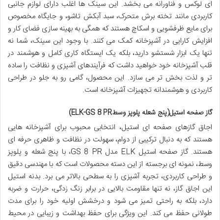
ای لوکس و فناورانه می بخشد. این سینک ها اغلب دارای لوازم جانبی
کاربردی مانند تخته برش متحرک، سبد آبکش تاشو، و جایگاه مخصوص
برای مایع ظرفشویی و اسکاچ هستند که همگی به بهینه سازی فضای کار و
افزایش کارایی در آشپزخانه کمک می کنند. با وجود این سینک، شما نه
تنها یک ابزار شستشو دارید، بلکه یک ایستگاه کاری کامل و هوشمند در
قلب آشپزخانه خود خواهید داشت که فرآیندهای آشپزی و نظافت را ساده
تر و لذت بخش تر می سازد. این محصول، گامی رو به جلو در طراحی
کاربردی و هوشمندانه تجهیزات آشپزخانه است.
گاز صفحه استیل(پنج شعله پلوپز وسطELK-GS 8 PR)
اجاق گازهای صفحه ای استیل، انتخابی محبوب برای آشپزخانه هایی
هستند که به دنبال ترکیبی از دوام، سهولت در نظافت و ظاهری حرفه ای
هستند. گاز صفحه استیل ELK مدل GS 8 PR، با پنج شعله و پلوپز
وسط، نمونه ای برجسته از این دسته محصولات است که با مهندسی دقیق
و طراحی کاربردی، تجربه آشپزی را به سطحی بالاتر می برد. بدنه استیل
این اجاق گاز، نه تنها مقاومت بالایی در برابر زنگ زدگی، حرارت و ضربه
دارد، بلکه به راحتی تمیز می شود و درخشش اولیه خود را برای مدت
طولانی حفظ می کند. این ویژگی برای حفظ بهداشت و زیبایی در محیط