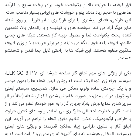
قرار گرفته، با حرارت بالا و یکنواخت خود، برای پخت سریع و کارآمد
غذاهایی با حجم زیاد مانند پلو و خورشت های ایرانی بسیار مناسب است.
این طراحی، فضای بیشتری را برای قرارگیری سایر ظروف بر روی شعله
های دیگر آزاد می کند. سرشعله های با کیفیت و با راندمان بالا، تضمین
کننده پخت یکنواخت غذا و مصرف بهینه گاز هستند. شبکه های چدنی
مقاوم، ظروف را به خوبی نگه می دارند و در برابر حرارت بالا و وزن ظروف
سنگین مقاوم هستند. این شبکه ها به راحتی قابل جدا شدن و شستشو
هستند.
یکی از ویژگی های مهم اجاق گاز صفحه شیشه ای ELK-GG 3 PM،
سیستم جرقه زن اتوماتیک است که روشن کردن شعله ها را بدون دردسر
و با یک چرخش ساده ولوم، ممکن می سازد. همچنین، سیستم ایمنی
ترموکوپل در این مدل، در صورت خاموش شدن ناگهانی شعله (مثلاً در اثر
سرریز شدن غذا یا وزش باد)، جریان گاز را به طور خودکار قطع می کند و از
نشت گاز و خطرات احتمالی جلوگیری می نماید. ولوم های کنترل حرارت
با طراحی ارگونومیک، امکان تنظیم دقیق شعله را فراهم می آورند. این
اجاق گاز، با تلفیق طراحی زیبا، عملکرد قدرتمند و ویژگی های ایمنی
پیشرفته، انتخابی هوشمندانه برای آشپزخانه ای مدرن و کارآمد است که به