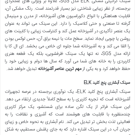
سینک گرانیتی مشکی ELK مدل SG5، علاوه بر ویژگی های عملکردی
برجسته، از نظر زیبایی شناختی نیز بسیار قدرتمند است. رنگ مشکی آن،
قابلیت هماهنگی با انواع دکوراسیون های آشپزخانه، از مدرن و مینیمال
گرفته تا صنعتی و حتی کلاسیک را دارد. این سینک می تواند به عنوان
یک عنصر تأکیدی در آشپزخانه عمل کند و کنتراست زیبایی با کابینت های
روشن یا چوبی ایجاد نماید. سطح مات یا نیمه براق آن، حس لوکس بودن
را القا می کند و به آشپزخانه شما جلوه ای خاص می بخشد. ای ال کا با
ارائه مدل SG5، نه تنها یک سینک ظرفشویی، بلکه یک قطعه هنری
کاربردی را به خانه های شما می آورد که سال ها دوام و زیبایی خود را
حفظ خواهد کرد و به یکی از
مهم ترین عناصر آشپزخانه
تبدیل خواهد شد.
سینک آبشاری پنج کلید ELK
سینک آبشاری پنج کلید ELK، یک نوآوری برجسته در عرصه تجهیزات
آشپزخانه است که تجربه کاربری را به سطح کاملاً جدیدی ارتقاء می دهد.
این سینک فراتر از یک لگن ساده برای شستشو، یک مرکز کاربری
چندمنظوره با قابلیت های هوشمند است که آشپزی و نظافت را به
فعالیتی لذت بخش تر تبدیل می کند. نام آبشاری به نحوه خاص و زیبای
جریان آب در این سینک اشاره دارد که به جای پاشش مستقیم، به شکل