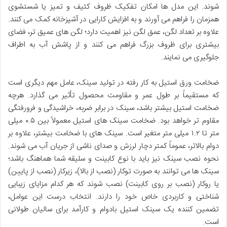
شوند. این مدل ها امکان تفکیک ظروف کثیف و تمیز یا شستشوی
همزمان را فراهم می آورند و به افزایش کارایی در آشپزخانه کمک می کنند.
علاوه بر تعداد لگن، عمق لگن نیز اهمیت دارد؛ لگن های عمیق تر، فضای
بیشتری برای ظروف بزرگ فراهم می کنند و از پاشش آب به اطراف
جلوگیری می نمایند.
ضخامت ورق استیل به کار رفته در تولید سینک، عامل مهم دیگری است
که مستقیماً بر طول عمر و مقاومت محصول تأثیر می گذارد. هرچه
ضخامت استیل بیشتر باشد، سینک در برابر ضربه، خراشیدگی و فرورفتگی
مقاوم تر خواهد بود. ضخامت سینک های استیل معمولاً بین ۰.۵ میلی
متر تا ۱.۲ میلی متر متغیر است. سینک های با ضخامت بیشتر، علاوه بر
دوام بالاتر، عموماً کمتر دچار لرزش و صدای ناشی از جریان آب می شوند.
نحوه نصب سینک نیز باید با نوع کابینت و سلیقه شما هماهنگ باشد؛
سینک ها می توانند به صورت توکار (نصب از بالا)، زیرکار (نصب از پایین)
یا روکار (نصب بر روی کابینت) نصب شوند که هر کدام مزایای زیبایی
شناختی و کاربردی خاص خود را دارند. انتخاب درست این عوامل،
تضمین کننده یک سینک استیل بادوام و کارآمد برای سالیان طولانی
است.