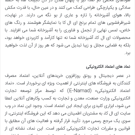
هودهای مخفی کم صدا نیز با پنهان شدن در دل کابینت ها، به حفظ
سادگی و یکپارچگی طراحی کمک می کنند و در عین حال، با قدرت مکش
بالا، هوای آشپزخانه را تازه و عاری از بو نگه می دارند. در نهایت،
شیرظرفشویی های تمام برنج ای ال کا با نمایشگر هوشمند و رنگ های
خاص، لمس نهایی از تجمل و فناوری را به آشپزخانه شما می افزایند. با
محصولات ای ال کا، آشپزخانه شما نه تنها کارآمد و کاربردی خواهد بود،
بلکه به فضایی مجلل و زیبا تبدیل می شود که هر روز از آن لذت خواهید
برد.
نماد های اعتماد الکترونیکی
در عصر دیجیتال و رونق روزافزون خریدهای آنلاین، اعتماد مصرف
کنندگان به فروشگاه های اینترنتی از اهمیت ویژه ای برخوردار است. «نماد
اعتماد الکترونیکی» (E-Namad) که توسط مرکز توسعه تجارت
الکترونیکی وزارت صنعت، معدن و تجارت به کسب وکارهای آنلاین اعطا
می شود، ابزاری کلیدی برای ایجاد این اعتماد است. وجود این نماد در وب
سایت ای ال کا، به مشتریان اطمینان می دهد که این فروشگاه اینترنتی، از
سوی یک مرجع رسمی مورد تأیید قرار گرفته و فعالیت های آن مطابق با
قوانین و مقررات تجارت الکترونیکی کشور است. این نماد، نشانه ای از