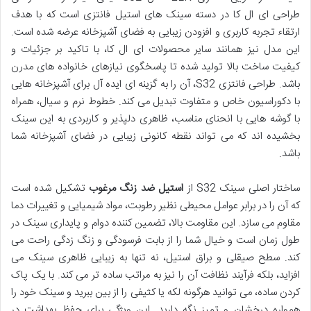
طراحی ای ال کا در دسته سینک های استیل فانتزی است که با هدف
ارتقاء تجربه کاربری و افزودن زیبایی به فضای آشپزخانه عرضه شده است.
این مدل نیز همانند سایر محصولات ای ال کا، با تاکید بر جزئیات و
کیفیت ساخت بالا تولید شده تا پاسخگوی نیازهای خانواده های مدرن
باشد. طراحی فانتزی S32، آن را به گزینه ای ایده آل برای آشپزخانه هایی
با دکوراسیون خاص و متفاوت تبدیل می کند. خطوط نرم و سیال، همراه
با گوشه هایی با انحنای مناسب، ظاهری دلپذیر و کاربردی به این سینک
بخشیده اند که می تواند نقطه کانونی زیبایی در فضای آشپزخانه شما
باشد.
ساختار اصلی سینک S32 از
استیل ضد زنگ مرغوب
تشکیل شده است
که آن را در برابر عوامل محیطی نظیر رطوبت، مواد شیمیایی و تغییرات دما
مقاوم می سازد. این مقاومت بالا، تضمین کننده دوام و پایداری سینک در
طول زمان است و خیال شما را از بابت فرسودگی و زنگ زدگی راحت می
کند. سطح صیقلی و براق استیل، نه تنها به زیبایی ظاهری سینک می
افزاید، بلکه فرآیند نظافت آن را نیز به مراتب ساده تر می کند. با یک پاک
کردن ساده، می توانید هرگونه لکه یا کثیفی را از بین ببرید و سینک خود را
همواره درخشان و تمیز نگه دارید. این ویژگی برای حفظ بهداشت در