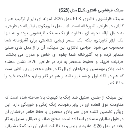
سينک ظرفشویی فانتزی ELK مدل (S26)
سینک ظرفشویی فانتزی ELK مدل S26، نمونه ای بارز از ترکیب هنر و
کارایی در طراحی آشپزخانه است. این مدل با رویکردی نوآورانه در طراحی،
به دنبال ارائه تجربه ای متفاوت از یک سینک ظرفشویی بوده و نه تنها
یک ابزار کاربردی، بلکه یک عنصر زیبایی شناختی برای آشپزخانه شما
محسوب می شود. طراحی فانتزی این سینک، آن را از مدل های سنتی
متمایز کرده و به آشپزخانه شما جلوه ای خاص و مدرن می بخشد.
جزئیات ظریف و خطوط منحصر به فرد در طراحی S26، نشان دهنده
دقت بالای مهندسین و طراحان ای ال کا در خلق محصولی بی نظیر است
که هم در نگاه اول چشم نواز باشد و هم در گذر زمان، جذابیت خود را
حفظ کند.
این سینک از جنس استیل ضد زنگ با کیفیت بالا ساخته شده است که
مقاومت فوق العاده ای در برابر رطوبت، زنگ زدگی و خوردگی دارد. این
ویژگی تضمین کننده طول عمر بالای محصول و حفظ ظاهر درخشان آن
در طول سالیان متمادی استفاده است. سطح صاف و صیقلی استیل به کار
رفته در مدل S26، علاوه بر زیبایی، به نظافت آسان آن نیز کمک شایانی