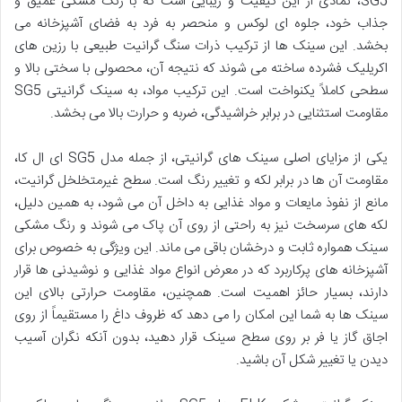
SG5، نمادی از این کیفیت و زیبایی است که با رنگ مشکی عمیق و
جذاب خود، جلوه ای لوکس و منحصر به فرد به فضای آشپزخانه می
بخشد. این سینک ها از ترکیب ذرات سنگ گرانیت طبیعی با رزین های
اکریلیک فشرده ساخته می شوند که نتیجه آن، محصولی با سختی بالا و
سطحی کاملاً یکنواخت است. این ترکیب مواد، به سینک گرانیتی SG5
مقاومت استثنایی در برابر خراشیدگی، ضربه و حرارت بالا می بخشد.
یکی از مزایای اصلی سینک های گرانیتی، از جمله مدل SG5 ای ال کا،
مقاومت آن ها در برابر لکه و تغییر رنگ است. سطح غیرمتخلخل گرانیت،
مانع از نفوذ مایعات و مواد غذایی به داخل آن می شود، به همین دلیل،
لکه های سرسخت نیز به راحتی از روی آن پاک می شوند و رنگ مشکی
سینک همواره ثابت و درخشان باقی می ماند. این ویژگی به خصوص برای
آشپزخانه های پرکاربرد که در معرض انواع مواد غذایی و نوشیدنی ها قرار
دارند، بسیار حائز اهمیت است. همچنین، مقاومت حرارتی بالای این
سینک ها به شما این امکان را می دهد که ظروف داغ را مستقیماً از روی
اجاق گاز یا فر بر روی سطح سینک قرار دهید، بدون آنکه نگران آسیب
دیدن یا تغییر شکل آن باشید.