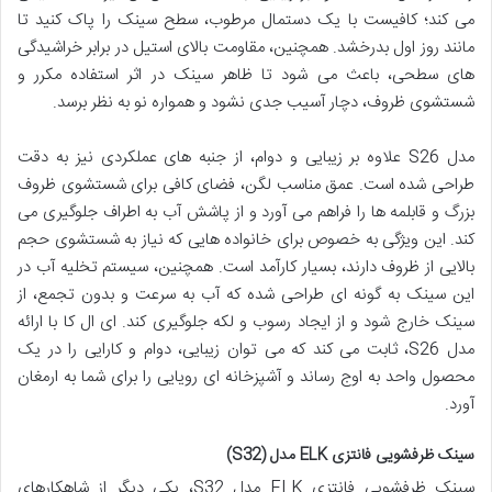
می کند؛ کافیست با یک دستمال مرطوب، سطح سینک را پاک کنید تا
مانند روز اول بدرخشد. همچنین، مقاومت بالای استیل در برابر خراشیدگی
های سطحی، باعث می شود تا ظاهر سینک در اثر استفاده مکرر و
شستشوی ظروف، دچار آسیب جدی نشود و همواره نو به نظر برسد.
مدل S26 علاوه بر زیبایی و دوام، از جنبه های عملکردی نیز به دقت
طراحی شده است. عمق مناسب لگن، فضای کافی برای شستشوی ظروف
بزرگ و قابلمه ها را فراهم می آورد و از پاشش آب به اطراف جلوگیری می
کند. این ویژگی به خصوص برای خانواده هایی که نیاز به شستشوی حجم
بالایی از ظروف دارند، بسیار کارآمد است. همچنین، سیستم تخلیه آب در
این سینک به گونه ای طراحی شده که آب به سرعت و بدون تجمع، از
سینک خارج شود و از ایجاد رسوب و لکه جلوگیری کند. ای ال کا با ارائه
مدل S26، ثابت می کند که می توان زیبایی، دوام و کارایی را در یک
محصول واحد به اوج رساند و آشپزخانه ای رویایی را برای شما به ارمغان
آورد.
سينک ظرفشویی فانتزی ELK مدل (S32)
سینک ظرفشویی فانتزی ELK مدل S32، یکی دیگر از شاهکارهای