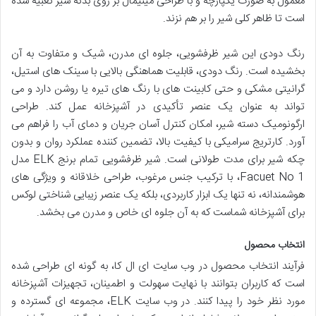
معمول به صورت یکپارچه و با طراحی مینیمال بر روی بدنه شیر تعبیه شده
است تا ظاهر کلی شیر را بر هم نزند.
رنگ دودی این شیر ظرفشویی، جلوه ای مدرن، شیک و متفاوت به آن
بخشیده است. رنگ دودی، قابلیت هماهنگی بالایی با سینک های استیل،
گرانیتی مشکی و حتی کابینت های با رنگ های تیره یا روشن دارد و می
تواند به عنوان یک عنصر تأکیدی در آشپزخانه عمل کند. طراحی
ارگونومیک دسته شیر، امکان کنترل آسان جریان و دمای آب را فراهم می
آورد. کارتریج سرامیکی با کیفیت بالا، تضمین کننده عملکرد روان و بدون
چکه شیر برای مدت طولانی است. شیر ظرفشویی تمام برنج ELK مدل
Facuet No 1، با ترکیب جنس مرغوب، طراحی خلاقانه و ویژگی های
هوشمندانه، نه تنها یک ابزار کاربردی، بلکه یک عنصر زیبایی شناختی لوکس
برای آشپزخانه شماست که به آن جلوه ای خاص و مدرن می بخشد.
انتخاب محصول
فرآیند انتخاب محصول در وب سایت ای ال کا، به گونه ای طراحی شده
است که کاربران بتوانند با نهایت سهولت و اطمینان، تجهیزات آشپزخانه
مورد نظر خود را پیدا کنند. در وب سایت ELK، مجموعه ای گسترده و