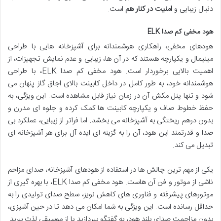
دنبال زیبایی و
امنیت در کنار هم
است.
هود مخفی کم صدا ELK
هودهای مخفی، راهکاری هوشمندانه برای آشپزخانه هایی با طراحی
مینیمال و یکپارچه هستند که در آن ها، زیبایی و عدم نمایش تجهیزات، از
اهمیت بالایی برخوردار است. هود مخفی کم صدا ELK، با طراحی
هوشمندانه خود، به طور کامل در داخل کابینت بالای اجاق گاز پنهان می
شود و تنها پنل مکش آن در زمان نیاز قابل مشاهده است. این ویژگی، به
حفظ خطوط صاف و یکپارچه کابینت ها کمک کرده و جلوه ای مدرن و
بدون درهم ریختگی به آشپزخانه می بخشد. اما فراتر از زیبایی، عملکرد بی
صدا و قدرتمند این هود، آن را به گزینه ای ایده آل برای هر آشپزخانه ای
تبدیل می کند.
یکی از مهم ترین چالش ها در استفاده از هودهای آشپزخانه، صدای مزاحم
ناشی از موتور و فن آن هاست. هود مخفی کم صدا ELK، با بهره گیری از
موتورهای پیشرفته و فناوری های کاهش نویز، سطح صدای تولیدی را به
حداقل رسانده است. این ویژگی به شما امکان می دهد تا در حین آشپزی،
بدون مزاحمت صدای بلند هود، به گفتگو بپردازید یا از موسیقی لذت ببرید.