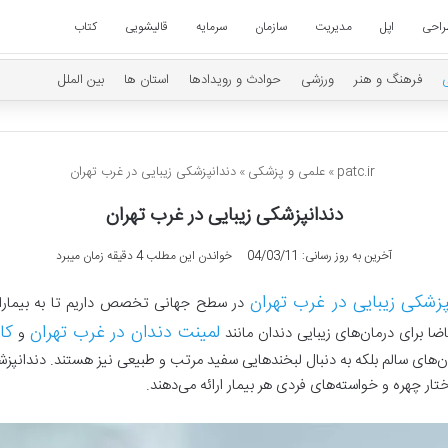
راحی
اپل
مدیریت
سازمان
سرمایه
قالیشویی
کتاب
فرهنگ و هنر
ورزشی
حوادث و رویدادها
استان ها
بین الملل
patc.ir
»
علمی و پزشکی
»
دندانپزشکی زیبایی در غرب تهران
دندانپزشکی زیبایی در غرب تهران
آخرین به روز رسانی: 04/03/11
خواندن این مطلب 4 دقیقه زمان میبرد
پزشکی زیبایی در غرب تهران
در سطح جهانی تخصص داریم تا به بیمارا
لمینت دندان در غرب تهران
کا
ضا برای درمان‌های زیبایی دندان مانند
و
ندان‌های سالم بلکه به دنبال لبخندهایی سفید مرتب و طبیعی نیز هستند. دندانپز
ر چهره و خواسته‌های فردی هر بیمار ارائه می‌دهند
.