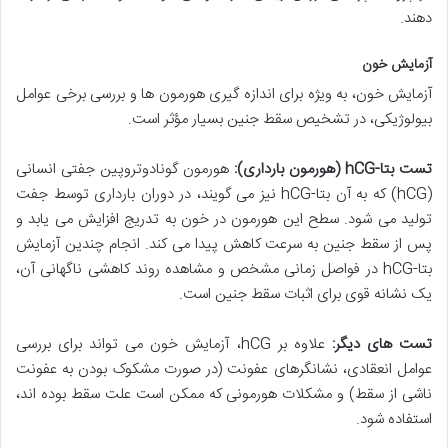
دهند.
آزمایش خون
آزمایش خون، به ویژه برای اندازه گیری هورمون ها و بررسی برخی عوامل
بیولوژیکی، در تشخیص سقط جنین بسیار مؤثر است.
تست بتا-hCG (هورمون بارداری):
هورمون گونادوتروپین جفتی انسانی
(hCG) که به آن بتا-hCG نیز می گویند، در دوران بارداری توسط جفت
تولید می شود. سطح این هورمون در خون به تدریج افزایش می یابد و
پس از سقط جنین به سرعت کاهش پیدا می کند. انجام چندین آزمایش
بتا-hCG در فواصل زمانی مشخص و مشاهده روند کاهشی ناگهانی آن،
یک نشانه قوی برای اثبات سقط جنین است.
تست های دیگر:
علاوه بر hCG، آزمایش خون می تواند برای بررسی
عوامل انعقادی، نشانگرهای عفونت (در صورت مشکوک بودن به عفونت
ناشی از سقط) و مشکلات هورمونی که ممکن است علت سقط بوده اند،
استفاده شود.