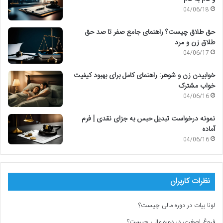
04/06/18
حق طلاق چیست؟ راهنمای جامع صفر تا صد حق
طلاق زن و مرد
04/06/17
خوابیدن زن و شوهر: راهنمای کامل برای بهبود کیفیت
خواب مشترک
04/06/16
نمونه درخواست تبدیل حبس به جزای نقدی | فرم
آماده
04/06/16
نظرات کاربران
لونا بیات
در
دوره مالی چیست؟
فروغ اصغری
در
دوره مالی چیست؟