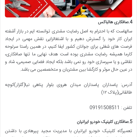
4.صافکاری
هاتباکس
سالهاست که با احترام به اصل رضایت مشتری توانسته ایم در بازار آشفته
ایران کار خود را گسترش دهیم و با اشتغالزایی نقش مهمی در ایجاد
فرصت های شغلی برای جوانان کشور ایفا کنیم، در همین راستا سرلوحه
کارما همیشه رضایت مشتری بوده است هدف نهایی ما تنها صافکاری،
نقاشی و یا سپرسازی خود رو نمی باشد بلکه ایجاد فضایی صمیمی، شاد و
در عین حال موثر و کارگشا بین مشتریان و متخصصین می باشد.
آدرس: پاسداران پاسداران میدان هروی بلوار پناهی نیا(گلزار)کوچه
طالقانی(پلاک ۱۲)
تلفن : 09191508511
5.صافکاری کلینیک خودرو ایرانیان
تعمیرگاه کلینیک خودرو ایرانیان با مدیریت مجید پیرهادی با داشتن