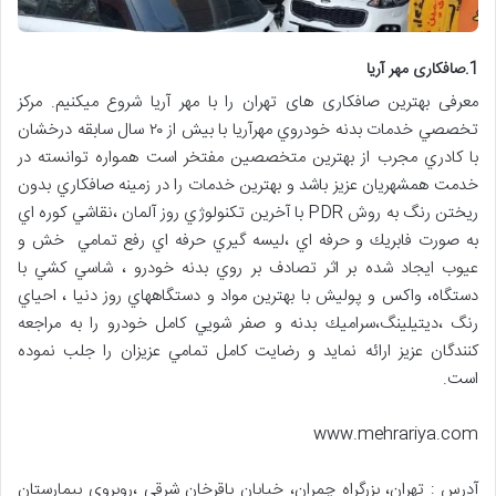
1.صافکاری مهر آریا
معرفی بهترین صافکاری های تهران را با مهر آریا شروع میکنیم. مرکز
تخصصي خدمات بدنه خودروي مهرآريا با بيش از ٢٠ سال سابقه درخشان
با كادري مجرب از بهترين متخصصين مفتخر است همواره توانسته در
خدمت همشهريان عزيز باشد و بهترين خدمات را در زمينه صافكاري بدون
ريختن رنگ به روش PDR با آخرين تكنولوژي روز آلمان ،نقاشي كوره اي
به صورت فابريك و حرفه اي ،ليسه گيري حرفه اي رفع تمامي خش و
عيوب ايجاد شده بر اثر تصادف بر روي بدنه خودرو ، شاسي كشي با
دستگاه، واكس و پوليش با بهترين مواد و دستگاههاي روز دنيا ، احياي
رنگ ،ديتيلينگ،سراميك بدنه و صفر شويي كامل خودرو را به مراجعه
كنندگان عزيز ارائه نمايد و رضايت كامل تمامي عزيزان را جلب نموده
است.
www.mehrariya.com
آدرس : تهران، بزرگراه چمران، خيابان باقرخان شرقي ،روبروي بيمارستان