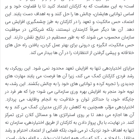
است؛ به این معناست که به کارکنان اعتماد کنید تا با قضاوت خود و بر
اساس توانایی هایشان، چالش ها را حل کنند و به اهداف دست یابند. این
اعتماد، حس مالکیت و تعهد را در کارکنان به طرز چشمگیری افزایش می
دهد. آن ها دیگر صرفاً کارمندان نیستند، بلکه شریکانی در موفقیت
سازمان محسوب می شوند که به طور مستقیم در نتایج نقش دارند. این
حس مالکیت، انگیزه ی درونی برای بهتر عمل کردن، یافتن راه حل های
خلاقانه و پیشی گرفتن از انتظارات را در آن ها بیدار می کند.
مزایای اختیاردهی تنها به افزایش تعهد محدود نمی شود. این رویکرد، به
رشد فردی کارکنان کمک می کند، زیرا آن ها فرصت می یابند مهارت های
جدیدی را تجربه کرده و توانایی های خود را به چالش بکشند. این رشد، به
نوبه خود منجر به افزایش بهره وری سازمانی می شود؛ چرا که هر فرد در
جایگاه خود، با حداکثر توان و خلاقیت به انجام وظایف می پردازد.
اختیاردهی مؤثر، همچنین به کاهش بار کاری مدیران کمک می کند و به
آن ها اجازه می دهد تا بر روی استراتژی ها و مسائل کلان تری تمرکز
کنند. در نهایت، با بال پرواز دادن به کارکنان از طریق اختیاردهی، سازمان نه
تنها به اهداف خود نزدیک تر می شود، بلکه فضایی از اعتماد، احترام و رشد
متقابل را ایجاد می کند که برای همه اعضا لذت بخش و الهام بخش است.