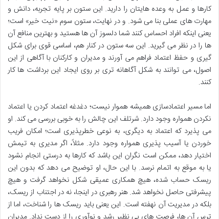
کارها و عمل به وعده هایتان را دارید. این ستون بر پایه تجربه، دانش و
مهارت های عملی بنا می شود. و در نهایت، ستون سوم «نیت خیر» است؛
یعنی اینکه افراد احساس کنند شما دلسوز آن ها هستید و بهترین منافع آن
ها را در نظر می گیرید. این سه ستون در کنار هم، اساسی قوی برای شکل
گیری و حفظ اعتماد فراهم می آورند و مدیران و کارکنان با آگاهی از این
اصول، می توانند به شکل آگاهانه تری بر روی ایجاد این برداشت ها کار
کنند.
اما مسیر اعتمادسازی همیشه هموار نیست؛ دغدغه اعتماد کردن یا اعتماد
نکردن همواره وجود دارد. شرتلف این چالش را به خوبی بررسی می کند. او
می پذیرد که اعتماد به دیگری، به نوعی خطرپذیری است؛ امکان فریب
خوردن یا آسیب پذیری همواره وجود دارد. مثلاً، اگر مدیری به تیمش
اختیار دهد، ممکن است نگران این باشد که کارها به درستی انجام نشود
یا به موقع به اتمام نرسد. با این حال، او توضیح می دهد که بدون این
ریسک حساب شده، هیچ همکاری عمیقی شکل نخواهد گرفت و هیچ
پیشرفتی حاصل نخواهد شد. هنر رهبری در اینجا، نه در اجتناب از ریسک،
بلکه در مدیریت آن نهفته است. این یعنی باید ریسک ها را شناخت، اما از
ترس آن ها، فرصت های بی نظیر رشد و نوآوری را از دست نداد. مدیران