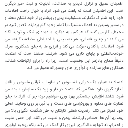
اطمینان عمیق و تزلزل ناپذیر به صداقت، قابلیت و نیت خیر دیگران
است. این اطمینان است که باعث می شود افراد با خیال راحت اطلاعات
خود را به اشتراک بگذارند، مسئولیت پذیری بیشتری از خود نشان دهند و
در مسیر رسیدن به اهداف مشترک با تمام وجود گام بردارند. تصور کنید در
محیطی کار می کنید که هر کس به دیگری با دیده ی شک و تردید نگاه
می کند؛ در چنین فضایی، هر تصمیمی با احتیاطی مضاعف گرفته می
شود، اطلاعات با کندی حرکت می کند و انرژی ها به جای همکاری، صرف
خودمحافظتی و پنهان کاری می شود. شرتلف معتقد است که اعتماد،
دقیقاً همان پادزهر این وضعیت است، زیرا راه را برای ارتباطات شفاف،
همکاری های سازنده و نوآوری های جسورانه هموار می کند.
اعتماد به عنوان یک دارایی ناملموس در سازمان، اثراتی ملموس و قابل
اندازه گیری دارد. هنگامی که اعتماد در تار و پود یک سازمان تنیده می
شود، شاهد افزایش چشمگیر بهره وری خواهیم بود؛ چرا که افراد به جای
نظارت های مداوم و بوروکراسی های دست و پا گیر، بر روی وظایف اصلی
خود تمرکز می کنند. رضایت شغلی کارکنان به طرز شگفت انگیزی بالا می
رود، زیرا آن ها احساس ارزشمند بودن و امنیت می کنند. این حس امنیت
و احترام، نه تنها به ماندگاری نیروی کار کمک می کند بلکه روحیه نوآوری