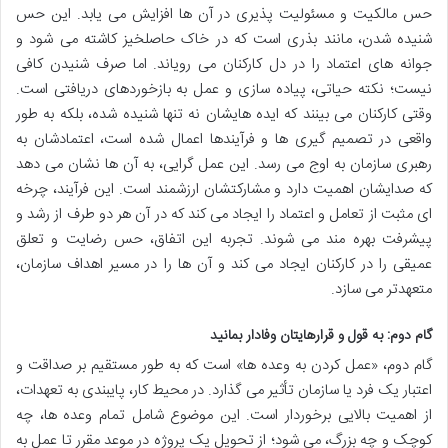
حس مالکیت و مسئولیت پذیری در آن ها افزایش می یابد. این حس
شنیده شدن، مانند بذری است که در خاک حاصلخیز کاشته می شود و
جوانه های اعتماد را در دل کارکنان می رویاند. اما صرف شنیدن کافی
نیست؛ نکته حیاتی، پیاده سازی و عمل به بازخوردهای دریافتی است.
وقتی کارکنان می بینند که ایده هایشان نه تنها شنیده شده، بلکه به طور
واقعی در تصمیم گیری ها و فرآیندها اعمال شده است، اعتمادشان به
رهبری سازمان به اوج می رسد. این عمل گرایی، به آن ها نشان می دهد
که صدایشان اهمیت دارد و مشارکتشان ارزشمند است. این فرآیند، چرخه
ای مثبت از تعامل و اعتماد را ایجاد می کند که در آن هر دو طرف از رشد و
پیشرفت بهره مند می شوند. تجربه این اتفاق، حس رضایت و تعلق
عمیقی را در کارکنان ایجاد می کند و آن ها را در مسیر اهداف سازمان،
متعهدتر می سازد.
گام دوم: به قول و قرارهایتان وفادار بمانید
گام دوم، «عمل کردن به وعده ها» است که به طور مستقیم بر صداقت و
اعتبار یک فرد یا سازمان تأثیر می گذارد. در محیط کار، پایبندی به تعهدات،
از اهمیت بالایی برخوردار است. این موضوع شامل تمام وعده ها، چه
کوچک و چه بزرگ، می شود؛ از تحویل یک پروژه در موعد مقرر تا عمل به