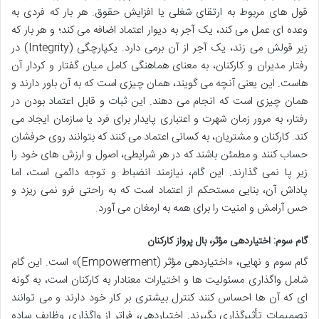
قول های مربوط به ارتقای شغلی یا افزایش حقوق. هر بار که فردی به
وعده ای عمل می کند، یک آجر به دیوار اعتماد اضافه می کند؛ و هر بار که
زیر قولش می زند، یک آجر از آن برمی دارد. یکپارچگی (Integrity) در
رفتار مدیران و کارکنان، به معنای هماهنگی کامل میان گفتار و کردار آن
هاست. این یعنی آنچه می گویند، همان چیزی است که به آن باور دارند و
همان چیزی است که انجام می دهند. این ثبات و قابل اعتماد بودن در
رفتار، به مرور زمان شهرت و اعتباری پایدار برای فرد یا سازمان ایجاد می
کند. کارکنان و مشتریان، به کسانی اعتماد می کنند که بتوانند روی حرفشان
حساب کنند و مطمئن باشند که در هر شرایطی، اصول و ارزش های خود را
زیر پا نمی گذارند. این گام، نیازمند انضباط و توجه دائمی است، اما
پاداش آن، بنایی مستحکم از اعتماد است که به راحتی فرو نمی ریزد و
حس آرامش و امنیت را برای همه به ارمغان می آورد.
گام سوم: اختیاردهی مؤثر، بال پرواز کارکنان
گام سوم و نهایی، «اختیاردهی مؤثر (Empowerment)» است. این گام
شامل واگذاری مسئولیت ها و اختیارات معنادار به کارکنان است، به گونه
ای که آن ها احساس کنند کنترل بیشتری بر کار خود دارند و می توانند
تصمیمات تأثیرگذاری بگیرند. اختیاردهی، فراتر از واگذاری وظایف ساده