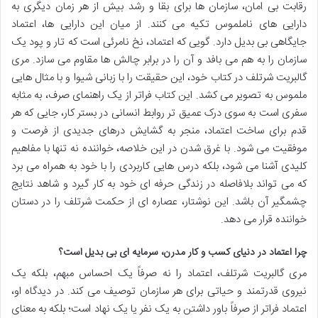
رقابت بی امان، سازمان ها برای بقا و رشد بیش از هر زمان دیگری به
دارایی های ناملموس تکیه می کنند. از میان این دارایی ها، اعتماد
جایگاهی بی بدیل دارد. گویی که اعتماد، نخ نامرئی است که تار و پود یک
سازمان را به هم می بافد و آن را در برابر چالش ها مقاوم می سازد. مری
گالبریت شرتلف در کتاب خود، این حقیقت را با زبانی شیوا و با مثال هایی
ملموس به تصویر می کشد. این کتاب فراتر از یک راهنمای صرف، به مثابه
سفری است به سوی درک عمیق تر روابط انسانی در بستر کار، جایی که هر
قدم برای ساخت اعتماد، منجر به گشایش درهای جدیدی از فرصت و
موفقیت می شود. با غرق شدن در این خلاصه، خواننده نه تنها با مفاهیم
کلیدی آشنا می شود، بلکه درس هایی کاربردی را با خود به همراه می برد
که می تواند بلافاصله در زندگی حرفه ای خود به کار گیرد و شاهد نتایج
چشمگیر آن باشد. این نوشتار، عصاره ای از حکمت شرتلف را در دستان
خواننده قرار می دهد.
چرا اعتماد در دنیای کسب و کار مدرن، سرمایه ای بی بدیل است؟
مری گالبریت شرتلف، اعتماد را نه صرفاً یک احساس مبهم، بلکه یک
نیروی قدرتمند و حیاتی برای هر سازمان توصیف می کند. در دیدگاه او،
اعتماد فراتر از صرفاً باور داشتن به یک نفر یا یک نهاد است؛ بلکه به معنای