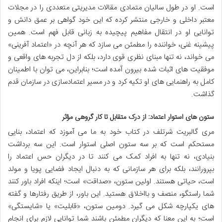
است. او در طول سالیان متمادی مقالات مدیریتی متعددی را در مجلات
معتبر داخلی و خارجی منتشر کرده که این خود گواهی بر عمق دانش و
توانایی او در انتقال مفاهیم پیچیده به زبانی قابل فهم است. همین
پیشینه غنی، خواننده را مطمئن می سازد که هر آنچه در «اعتماد آفرینی»
می خواند، نه تنها مبنای نظری قوی دارد، بلکه از دل تجربه های واقعی و
موفقیت های اثبات شده بیرون آمده است؛ بنابراین، می توان با اطمینان
کامل به راهنمایی های او تکیه کرد و در مسیر اعتمادسازی در سازمان قدم
گذاشت.
ستون های استوار اعتماد: از درک متقابل تا کار گروهی مؤثر
مری گالبریت شرتلف در کتاب خود به ما می آموزد که اعتماد، بنایی
مستحکم است که بر سه ستون اصلی استوار است. این سه برداشت
بنیادی، نه تنها به افراد کمک می کنند تا در دیگران حس اعتماد را
بپرورانند، بلکه برای هر سازمانی که به دنبال ایجاد فضایی پویا و مولد
است، حیاتی هستند. اولین ستون، «صداقت» است؛ اینکه افراد باور کنند
شما راستگو، منصف و بااخلاق هستید. این باور، از طریق رفتارها و گفته
های یکپارچه شکل می گیرد. دومین ستون، «قابلیت» یا «شایستگی»
است؛ به این معنا که دیگران مطمئن باشند شما توانایی لازم برای انجام