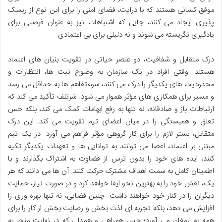
موفق کسانی هستند که با درایت، فضای امنی را برای این نوع از ریسک
پذیری ایجاد می کنند، جایی که اشتباهات نیز به عنوان فرصتی برای
یادگیری نگریسته می شوند و نه دلیلی برای بی اعتمادی.
درک متقابل و شفافیت، دو عنصر حیاتی در تقویت بنیان های اعتماد
هستند. وقتی افراد در یک سازمان به وضوح نیت ها، انتظارات و
محدودیت های یکدیگر را درک می کنند، سوءتفاهم ها به حداقل می رسد
و مسیر برای همکاری های مؤثر هموار می شود. شرتلف تأکید می کند که
ارتباطات باز و صادقانه، نه تنها به رفع ابهامات کمک می کند، بلکه حس
تعلق و همبستگی را در میان اعضای تیم تقویت می کند. این درک
متقابل، بستر لازم را برای کار گروهی مؤثر فراهم می آورد. در یک تیم
مبتنی بر اعتماد، اعضا می توانند به توانایی ها و تعهدات یکدیگر تکیه
کنند، ایده های خود را بدون ترس از قضاوت به اشتراک بگذارند و با
اطمینان کامل به سمت اهداف مشترک حرکت کنند. آن ها می دانند که هر
یک، نقش خود را به بهترین نحو ایفا خواهد کرد و در صورت نیاز، حمایت
دیگران را در کنار خود خواهند داشت. چنین فضایی، نه تنها بهره وری را
افزایش می دهد، بلکه تجربه ای لذت بخش و رضایت بخش از کار را برای
همه به ارمغان می آورد؛ حس همراهی و همدلی که در نهایت منجر به