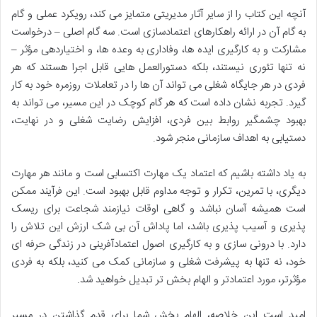
آنچه این کتاب را از سایر آثار مدیریتی متمایز می کند، رویکرد عملی و گام
به گام آن در ارائه راهکارهای اعتمادسازی است. سه گام اصلی – درخواست
مشارکت و به کارگیری ایده ها، وفاداری به وعده ها، و اختیاردهی مؤثر –
نه تنها تئوری نیستند، بلکه دستورالعمل هایی قابل اجرا هستند که هر
فردی در هر جایگاه شغلی می تواند آن ها را در تعاملات روزمره خود به کار
گیرد. تجربه نشان داده است که هر گام کوچک در این مسیر، می تواند به
بهبود چشمگیر روابط بین فردی، افزایش رضایت شغلی و در نهایت،
دستیابی به اهداف سازمانی منجر شود.
به یاد داشته باشیم که اعتماد یک مهارت اکتسابی است و مانند هر مهارت
دیگری، با تمرین، تکرار و توجه مداوم قابل بهبود است. این فرآیند ممکن
است همیشه آسان نباشد و گاهی اوقات نیازمند شجاعت برای ریسک
پذیری و آسیب پذیری باشد، اما پاداش آن بی شک ارزش این تلاش را
دارد. با درونی سازی و به کارگیری اصول اعتمادآفرینی در زندگی حرفه ای
خود، نه تنها به پیشرفت شغلی و سازمانی کمک می کنید، بلکه به فردی
مؤثرتر، مورد اعتمادتر و الهام بخش تر تبدیل خواهید شد.
امید است این خلاصه، الهام بخش شما برای قدم گذاشتن در مسیر