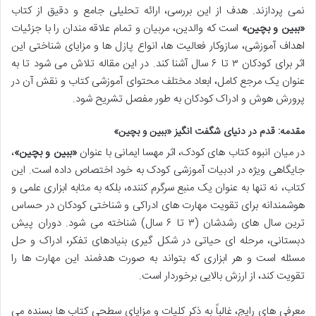
نمی پردازند. هدف از این بررسی، ارائه تحلیلی جامع و دقیق از کتاب
«ببین و بچین»
است که والدین، مربیان و تمام علاقه مندان را با جزئیات
اهداف آموزشی، سازوکار فعالیت ها، انواع پازل ها و مزایای شناختی این
اثر برای کودکان ۳ تا ۶ سال آشنا کند. در این مقاله تلاش می شود تا به
عنوان یک مرجع کامل، ابعاد مختلف محتوای آموزشی کتاب و نقش آن در
پرورش هوش و ادراک کودکان به طور مفصل تشریح شود.
مقدمه: قدم در دنیای شگفت انگیز «ببین و بچین»
در میان انبوه کتاب های کودک، اثر مهسا ایمانی با عنوان
«ببین و بچین»
،
جایگاهی ویژه در ادبیات آموزشی کودک به خود اختصاص داده است. این
کتاب، نه تنها به عنوان یک منبع سرگرم کننده، بلکه به مثابه ابزاری علمی و
هوشمندانه برای تقویت مهارت های ادراکی و شناختی کودکان در حساس
ترین سال های رشدشان (۳ تا ۶ سال) شناخته می شود. دوران پیش
دبستانی، مرحله ای حیاتی در شکل گیری بنیادهای تفکر، ادراک و حل
مسئله است و هر ابزاری که بتواند به صورت هدفمند این مهارت ها را
تقویت کند، از ارزش بالایی برخوردار است.
معرفی های رایج، غالباً به ذکر کلیات و مزایای سطحی کتاب ها بسنده می