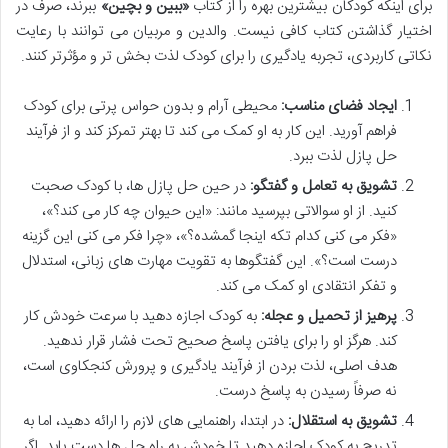
برای اینکه کودکان بیشترین بهره را از کتاب
«ببین و بچین»
ببرند، صرف در
اختیار گذاشتن کتاب کافی نیست. والدین و مربیان می توانند با رعایت
نکاتی کاربردی، تجربه یادگیری را برای کودک لذت بخش تر و مؤثرتر کنند.
ایجاد فضای مناسب:
محیطی آرام و بدون حواس پرتی برای کودک
فراهم آورید. این کار به او کمک می کند تا بهتر تمرکز کند و از فرآیند
حل پازل لذت ببرد.
تشویق به تعامل و گفتگو:
در حین حل پازل ها، با کودک صحبت
کنید. از او سوالاتی بپرسید مانند: «این حیوان چه کار می کند؟»،
«فکر می کنی کدام تکه اینجا گمشده؟»، «چرا فکر می کنی این گزینه
درست است؟». این گفتگوها به تقویت مهارت های زبانی، استدلال
و تفکر انتقادی او کمک می کند.
پرهیز از تحمیل و عجله:
به کودک اجازه دهید با سرعت خودش کار
کند. هرگز او را برای یافتن پاسخ صحیح تحت فشار قرار ندهید.
هدف اصلی، لذت بردن از فرآیند یادگیری و پرورش کنجکاوی است،
نه صرفاً رسیدن به پاسخ درست.
تشویق به استقلال:
در ابتدا، راهنمایی های لازم را ارائه دهید، اما به
تدریج به کودک اجازه دهید تا خودش به راه حل ها دست یابد. اگر