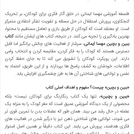
فلسفه آموزشی مهسا ایمانی در خلق آثار فکری برای کودکان، بر تحریک
کنجکاوی، پرورش استقلال در حل مسئله و تقویت تفکر انتقادی متمرکز
است. او معتقد است که کودکان از طریق بازی و تعامل مستقیم با محتوا،
بهترین یادگیری را تجربه می کنند. در نتیجه، کتاب های ایشان مانند
کتاب
ببین و بچین مهسا ایمانی
، سرشار از فعالیت های چالش برانگیز اما قابل
دسترس هستند که کودک را به فکر کردن، مقایسه کردن و انتخاب وامی
دارند. این رویکرد، کودکان را تشویق می کند تا به جای حفظ کردن
اطلاعات، خودشان به کشف پاسخ ها بپردازند و از این طریق، اعتماد به
نفس و توانایی های شناختی آن ها به طرز چشمگیری افزایش یابد.
«ببین و بچین» چیست؟ مفهوم و اهداف اصلی کتاب
«ببین و بچین»
، تنها یک کتاب رنگارنگ برای کودکان نیست؛ بلکه
محصولی از یک دیدگاه آموزشی عمیق است که مغز کودک را به منزله یک
عضله در حال رشد می بیند. همان طور که عضلات بدن با تمرین قوی تر
می شوند، توانایی های شناختی ذهن نیز با درگیر شدن در فعالیت های
فکری هدفمند، پرورش می یابند. این کتاب دقیقاً بر همین اصل استوار
است و تمریناتی را ارائه می دهد که به صورت مداوم، چالش هایی مناسب