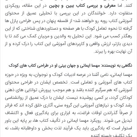
کنند. اما
معرفی و بررسی کتاب ببین و بچین
در این مقاله، رویکردی
متفاوت دارد. خوانندگان در این بررسی با تحلیلی عمیق از محتوای
آموزشی کتاب روبه رو خواهند شد؛ از فلسفه پنهان در پس طراحی پازل ها
گرفته تا نحوه تعامل کودک با هر صفحه و دستاوردهای شناختی که از این
رهگذر کسب می شود. این تحلیل به والدین و مربیان کمک می کند تا با
دیدی بازتر، ارزش واقعی و کاربردهای آموزشی این کتاب را درک کرده و از
آن نهایت بهره را ببرند.
نگاهی به نویسنده: مهسا ایمانی و جهان بینی او در طراحی کتاب های کودک
مهسا ایمانی، نامی آشنا در عرصه ادبیات کودک و نوجوان، به ویژه در حوزه
کتاب های آموزشی و تعاملی است. تخصص ایشان در طراحی محتوای
آموزشی که هم سرگرم کننده باشد و هم موجب پرورش توانایی های ذهنی
کودکان گردد، بر کسی پوشیده نیست. ایشان با درک عمیق از روانشناسی
رشد کودک و نیازهای آموزشی این گروه سنی، آثاری خلق کرده اند که فراتر
از صرفاً گذراندن اوقات فراغت، به ابزاری برای یادگیری فعال و اکتشاف
تبدیل می شوند. رویکرد مهسا ایمانی در تألیف کتاب ها، بر پایه این باور
استوار است که یادگیری باید یک فرآیند لذت بخش و داوطلبانه باشد، نه
یک تکلیف خسته کننده.