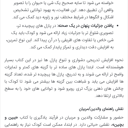
خواسته می شود تا سایه صحیح یک شی یا حیوان را با تصویر
واقعی آن تطبیق دهد. این فعالیت، به بهبود توانایی تشخیص
اشکال و الگوها در شرایط مختلف نور و زاویه دید کمک می کند.
یافتن جزئیات پنهان در یک صحنه:
در پازل های پیچیده تر،
تصویری شلوغ تر با جزئیات زیاد ارائه می شود و کودک باید یک
شی خاص یا تفاوت های ظریفی را در آن پیدا کند. این نوع تمرین،
به افزایش دقت دیداری و تمرکز پایدار کمک می کند.
نحوه افزایش تدریجی دشواری و تنوع پازل ها نیز در این کتاب بسیار
هوشمندانه است. ابتدا پازل های ساده تر با گزینه های کمتر و تمایزات
واضح تر ارائه می شوند و به تدریج، پازل ها پیچیده تر شده، تعداد گزینه
ها افزایش می یابد و شباهت بین گزینه ها بیشتر می شود تا کودک با
چالش های ذهنی بزرگ تری روبرو شود و توانایی های خود را به سطح
بالاتری ارتقا دهد.
نقش راهنمای والدین/مربیان
حضور و مشارکت والدین و مربیان در فرآیند یادگیری با کتاب
«ببین و
بچین»
، نقشی حیاتی دارد. در ابتدا، ممکن است کودک نیاز به راهنمایی