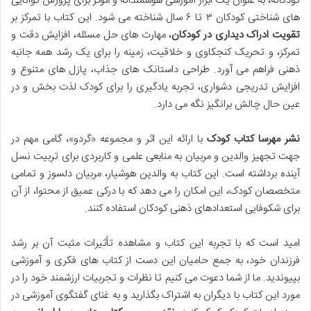
کودکانه، به عنوان یک ابزار آموزشی هوشمندانه و مؤثر برای پرورش توانایی
های شناختی کودکان ۳ تا ۶ سال شناخته می شود. این کتاب با تمرکز بر
تقویت ادراک دیداری در کودکان
، مهارت های حل مسئله، افزایش دقت و
تمرکز، و تحریک کنجکاوی و خلاقیت، زمینه را برای یک رشد همه جانبه
ذهنی فراهم می آورد. طراحی داستانک های جذاب، پازل های متنوع و
افزایش تدریجی دشواری، تجربه یادگیری را برای کودک لذت بخش و در
عین حال چالش برانگیز نگه می دارد.
نشر مهرسا کتاب کودک
با ارائه این اثر و مجموعه «گردو»، گامی مهم در
جهت تجهیز والدین و مربیان به منابعی علمی و کاربردی برای تربیت نسل
آینده برداشته است. این کتاب به والدین هوشیار، مربیان دلسوز و تمامی
متخصصان کودک، این امکان را می دهد که با درکی عمیق از محتوا، از آن
برای شکوفایی استعدادهای ذهنی کودکان استفاده کنند.
امید است که با تجربه این کتاب و مشاهده تأثیرات مثبت آن بر رشد
فرزندان خود، به جمع حامیان این دست از کتاب های فکری و آموزشی
بپیوندید. ما از شما دعوت می کنیم تا نظرات و تجربیات ارزشمند خود را در
مورد این کتاب با دیگران به اشتراک بگذارید و به غنای گفتگوی آموزشی در