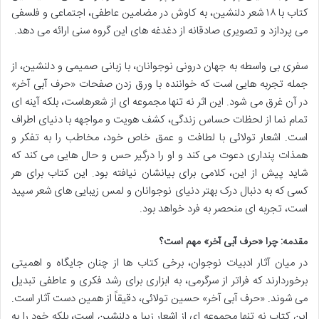
کتاب با ۱۸ شعر دلنشین، به کاوش در مضامین عاطفی، اجتماعی و فلسفی
می پردازد و تصویری صادقانه از دغدغه های این گروه سنی ارائه می دهد.
سفری بی واسطه به جهان درونی نوجوانان، با زبانی صمیمی و دلنشین، از
جمله تجربه هایی است که خواننده با ورق زدن صفحات «حرف آبی آخر»
در آن غرق می شود. این اثر نه تنها مجموعه ای از شعرهاست، بلکه آینه ای
تمام نما از لحظات حساس زندگی، کشف هویت و مواجهه با دنیای اطراف
است. اشعار تولائی با لطافت و عمق خاص خود، مخاطب را به تفکر و
همذات پنداری دعوت می کند و او را درگیر حس و حال هایی می کند که
شاید پیش از این، کلامی برای بیانشان نیافته بود. این کتاب برای هر
کسی که به دنبال درک بهتر دنیای نوجوانان و لمس زیبایی های شعر سپید
است، تجربه ای منحصر به فرد خواهد بود.
مقدمه: چرا «حرف آبی آخر» مهم است؟
در میان آثار ادبیات نوجوان، برخی کتاب ها از چنان جایگاه و اهمیتی
برخوردارند که فراتر از سرگرمی، به ابزاری برای رشد فکری و عاطفی تبدیل
می شوند. «حرف آبی آخر» حسین تولائی، دقیقاً از همین دست آثار است.
این کتاب نه تنها مجموعه ای از اشعار زیبا و دلنشین است، بلکه خود را به