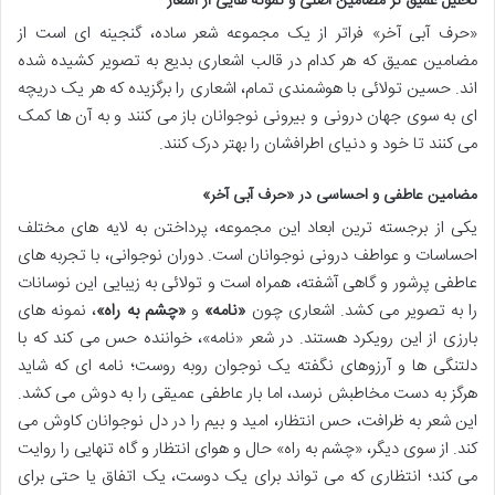
تحلیل عمیق تر مضامین اصلی و نمونه هایی از اشعار
«حرف آبی آخر» فراتر از یک مجموعه شعر ساده، گنجینه ای است از
مضامین عمیق که هر کدام در قالب اشعاری بدیع به تصویر کشیده شده
اند. حسین تولائی با هوشمندی تمام، اشعاری را برگزیده که هر یک دریچه
ای به سوی جهان درونی و بیرونی نوجوانان باز می کنند و به آن ها کمک
می کنند تا خود و دنیای اطرافشان را بهتر درک کنند.
مضامین عاطفی و احساسی در «حرف آبی آخر»
یکی از برجسته ترین ابعاد این مجموعه، پرداختن به لایه های مختلف
احساسات و عواطف درونی نوجوانان است. دوران نوجوانی، با تجربه های
عاطفی پرشور و گاهی آشفته، همراه است و تولائی به زیبایی این نوسانات
را به تصویر می کشد. اشعاری چون
«نامه»
و
«چشم به راه»
، نمونه های
بارزی از این رویکرد هستند. در شعر «نامه»، خواننده حس می کند که با
دلتنگی ها و آرزوهای نگفته یک نوجوان روبه روست؛ نامه ای که شاید
هرگز به دست مخاطبش نرسد، اما بار عاطفی عمیقی را به دوش می کشد.
این شعر به ظرافت، حس انتظار، امید و بیم را در دل نوجوانان کاوش می
کند. از سوی دیگر، «چشم به راه» حال و هوای انتظار و گاه تنهایی را روایت
می کند؛ انتظاری که می تواند برای یک دوست، یک اتفاق یا حتی برای