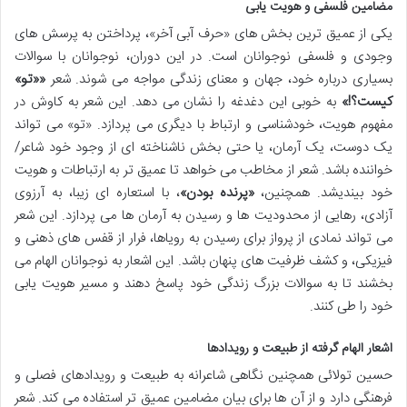
مضامین فلسفی و هویت یابی
یکی از عمیق ترین بخش های «حرف آبی آخر»، پرداختن به پرسش های
وجودی و فلسفی نوجوانان است. در این دوران، نوجوانان با سوالات
بسیاری درباره خود، جهان و معنای زندگی مواجه می شوند. شعر
««تو»
کیست؟!»
به خوبی این دغدغه را نشان می دهد. این شعر به کاوش در
مفهوم هویت، خودشناسی و ارتباط با دیگری می پردازد. «تو» می تواند
یک دوست، یک آرمان، یا حتی بخش ناشناخته ای از وجود خود شاعر/
خواننده باشد. شعر از مخاطب می خواهد تا عمیق تر به ارتباطات و هویت
خود بیندیشد. همچنین،
«پرنده بودن»
، با استعاره ای زیبا، به آرزوی
آزادی، رهایی از محدودیت ها و رسیدن به آرمان ها می پردازد. این شعر
می تواند نمادی از پرواز برای رسیدن به رویاها، فرار از قفس های ذهنی و
فیزیکی، و کشف ظرفیت های پنهان باشد. این اشعار به نوجوانان الهام می
بخشند تا به سوالات بزرگ زندگی خود پاسخ دهند و مسیر هویت یابی
خود را طی کنند.
اشعار الهام گرفته از طبیعت و رویدادها
حسین تولائی همچنین نگاهی شاعرانه به طبیعت و رویدادهای فصلی و
فرهنگی دارد و از آن ها برای بیان مضامین عمیق تر استفاده می کند. شعر