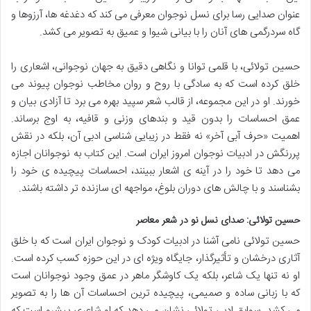
عنوان صدایی رسا برای نسل نوجوان معرفی می کند که دغدغه ها، آرزوها و
گاه سردرگمی های آنان را با بیانی شیوا و عمیق به تصویر می کشد.
حسین تولائی، با قلمی توانا و نگاهی دقیق به جهان نوجوانی، اشعاری را
خلق کرده است که به سادگی با روح و روان مخاطب نوجوان پیوند می
خورند. او در این مجموعه، از قالب شعر سپید بهره می برد تا آزادی بیان و
عمق احساسات را بدون قید و بندهای وزنی و قافیه، به اوج برساند.
اهمیت «حرف آبی آخر» نه فقط در زیبایی شناسی ادبی آن، بلکه در نقش
پررنگش در ادبیات نوجوان امروز ایران است. این کتاب به نوجوانان اجازه
می دهد تا خود را در آینه ی اشعار ببینند، احساسات پیچیده ی خود را
بشناسند و با چالش های دوران بلوغ، مواجهه ای سازنده تر داشته باشند.
حسین تولائی: صدای نسل نو در شعر معاصر
حسین تولائی نامی آشنا در ادبیات کودک و نوجوان ایران است که با خلق
آثاری درخشان و تأثیرگذار، جایگاه ویژه ای در این حوزه کسب کرده است.
او نه تنها یک شاعر، بلکه یک کاوشگر ماهر در عمق وجود نوجوانان است
که با زبانی ساده و صمیمی، پیچیده ترین احساسات آن ها را به تصویر
می کشد. سوابق ادبی تولائی نشان می دهد که او شاعری پیشرو است که