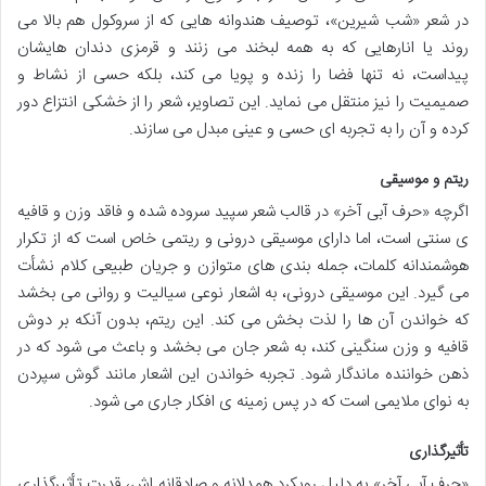
در شعر «شب شیرین»، توصیف هندوانه هایی که از سروکول هم بالا می
روند یا انارهایی که به همه لبخند می زنند و قرمزی دندان هایشان
پیداست، نه تنها فضا را زنده و پویا می کند، بلکه حسی از نشاط و
صمیمیت را نیز منتقل می نماید. این تصاویر، شعر را از خشکی انتزاع دور
کرده و آن را به تجربه ای حسی و عینی مبدل می سازند.
ریتم و موسیقی
اگرچه «حرف آبی آخر» در قالب شعر سپید سروده شده و فاقد وزن و قافیه
ی سنتی است، اما دارای موسیقی درونی و ریتمی خاص است که از تکرار
هوشمندانه کلمات، جمله بندی های متوازن و جریان طبیعی کلام نشأت
می گیرد. این موسیقی درونی، به اشعار نوعی سیالیت و روانی می بخشد
که خواندن آن ها را لذت بخش می کند. این ریتم، بدون آنکه بر دوش
قافیه و وزن سنگینی کند، به شعر جان می بخشد و باعث می شود که در
ذهن خواننده ماندگار شود. تجربه خواندن این اشعار مانند گوش سپردن
به نوای ملایمی است که در پس زمینه ی افکار جاری می شود.
تأثیرگذاری
«حرف آبی آخر» به دلیل رویکرد همدلانه و صادقانه اش، قدرت تأثیرگذاری