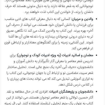
دوستی گرفته تا تنهایی و پرسش های هویتی، کاملاً همخوانی دارد.
نوجوانانی که به شعر علاقه دارند یا به دنبال متونی هستند که حرف
دلشان را بزند، از خواندن این کتاب لذت خواهند برد.
والدین و مربیان:
کسانی که به دنبال معرفی کتاب های ادبی مناسب
برای فرزندان یا دانش آموزان خود هستند، می توانند از «حرف آبی
آخر» بهره ببرند. این کتاب به والدین کمک می کند تا نگاهی عمیق
تر به دنیای درونی نوجوانان بیندازند و با دغدغه های آن ها آشنا
شوند. این آشنایی، زمینه را برای گفتگوهای معنادارتر و ارتباطی قوی
تر فراهم می کند.
معلمان و اساتید ادبیات (به ویژه ادبیات کودک و نوجوان):
برای
تدریس شعر معاصر یا معرفی آثار تأثیرگذار به دانش آموزان و
دانشجویان، «حرف آبی آخر» یک منبع عالی است. تحلیل ساختار
شعر سپید، مضامین نو و ارتباط آن با جهان نوجوانی، این کتاب را
به ابزاری آموزشی تبدیل می کند که می تواند بحث های پرباری را
در کلاس درس شکل دهد.
دانشجویان و پژوهشگران ادبیات:
افرادی که در حال مطالعه و نقد
آثار حسین تولائی یا شعر معاصر نوجوان هستند، می توانند از این
کتاب به عنوان یک منبع تحلیلی ارزشمند استفاده کنند. این اثر زمینه