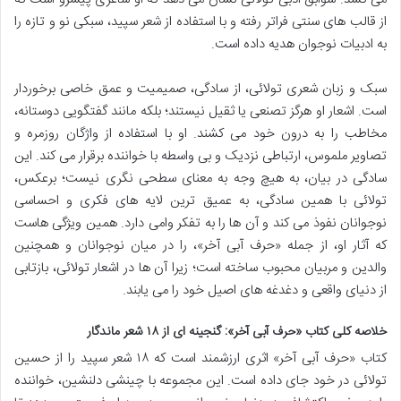
از قالب های سنتی فراتر رفته و با استفاده از شعر سپید، سبکی نو و تازه را
به ادبیات نوجوان هدیه داده است.
سبک و زبان شعری تولائی، از سادگی، صمیمیت و عمق خاصی برخوردار
است. اشعار او هرگز تصنعی یا ثقیل نیستند؛ بلکه مانند گفتگویی دوستانه،
مخاطب را به درون خود می کشند. او با استفاده از واژگان روزمره و
تصاویر ملموس، ارتباطی نزدیک و بی واسطه با خواننده برقرار می کند. این
سادگی در بیان، به هیچ وجه به معنای سطحی نگری نیست؛ برعکس،
تولائی با همین سادگی، به عمیق ترین لایه های فکری و احساسی
نوجوانان نفوذ می کند و آن ها را به تفکر وامی دارد. همین ویژگی هاست
که آثار او، از جمله «حرف آبی آخر»، را در میان نوجوانان و همچنین
والدین و مربیان محبوب ساخته است؛ زیرا آن ها در اشعار تولائی، بازتابی
از دنیای واقعی و دغدغه های اصیل خود را می یابند.
خلاصه کلی کتاب «حرف آبی آخر»: گنجینه ای از ۱۸ شعر ماندگار
کتاب «حرف آبی آخر» اثری ارزشمند است که ۱۸ شعر سپید را از حسین
تولائی در خود جای داده است. این مجموعه با چینشی دلنشین، خواننده