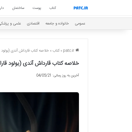
کتاب
پوست
ساختمان
دار
عمومی
خانواده و جامعه
اقتصادی
علمی و پزشکی
patc.ir
»
کتاب
»
خلاصه کتاب قارداش آندی (بولود ق
خلاصه کتاب قارداش آندی (بولود قارا
آخرین به روز رسانی: 04/05/21