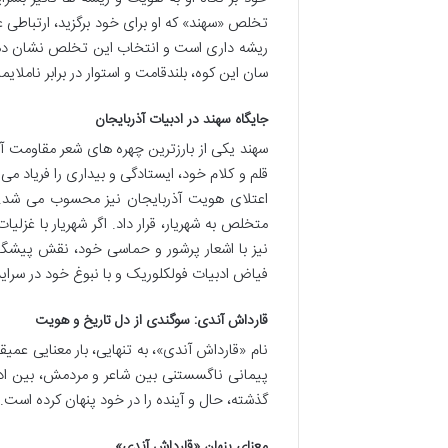
تخلص «سهند» که او برای خود برگزید، ارتباطی
ریشه داری است و انتخاب این تخلص نشان دهند
سان این کوه، بلندقامت و استوار در برابر ناملای
جایگاه سهند در ادبیات آذربایجان
سهند یکی از بارزترین چهره های شعر مقاومت آذرب
قلم و کلام خود، ایستادگی و بیداری را فریاد م
اعتلای هویت آذربایجان نیز محسوب می شد. ج
متخلص به شهریار، قرار داد. اگر شهریار با غزلی
نیز با اشعار پرشور و حماسی خود، نقش پیشگام
فیاض ادبیات فولکلوریک و با نبوغ خود در سرای
قارداش آندی: سوگندی از دل تاریخ و هویت
نام «قارداش آندی»، به تنهایی، بار معنایی عمی
پیمانی ناگسستنی بین شاعر و مردمش، بین ادبیا
گذشته، حال و آینده را در خود پنهان کرده است.
معنای پنهان «قارداش آندی»