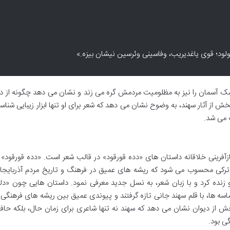
-یولود؛ قوی یاغدیریب، وفاسینی وئرسین نیشان بیزه.»
شک آسمان را نیز به مظلومیت مردمش گره می زند و نشان می دهد چگونه از د
 از آثار سهند، به وضوح نشان می دهد که شعر برای او تنها ابزار زیبایی شناس
ب می شد.
ازآفرینی خلاقانه داستان های «دده قورقود» در قالب شعر است. «دده قورقود» ا
ن ترکی محسوب می شود که ریشه های عمیق در فرهنگ و تاریخ مردم آذربایجا
 نو زنده کرد و با زبان شعر، به نسل جدید معرفی نمود. داستان هایی چون «دل
اسه ها، با قلم سهند جانی تازه گرفتند و پیوندی عمیق بین ریشه های فرهنگی 
بخش از دیوان نشان می دهد که سهند نه تنها شاعری برای زمان حال، بلکه حاف
ی بود.