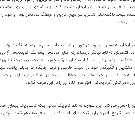
 عمیق با هویت و طبیعت آذربایجان داشت. کوه سهند، نمادی از پایداری، عظمت 
ه پیوند ناگسستنی شاعر با سرزمین، تاریخ و فرهنگ مردمش بود. او خود را ب
مات می دید.
ایجان به شمار می رود. در دورانی که استبداد و ستم ملی سایه افکنده بود، او ب
ی زد. اشعارش نه تنها بیانگر دردها و رنج های مردمش بود، بلکه نویدبخش آزادی 
ایگاه او را می توان در کنار شاعران بزرگی چون محمدحسین بهجت تبریزی
ات دلنشین و تأثیرگذار خود در ادبیات فارسی و ترکی جایگاه بی بدیلی یافت، سهن
انه در تقویت روحیه مقاومت و حفظ زبان مادری ایفا کرد. او با الهام از چشم
ش شعر ترکی آذربایجانی، افق های تازه ای را در این عرصه گشود.
قی را حمل می کند. این عنوان، نه تنها نام یک کتاب، بلکه تجلی یک پیمان است
ت و تاریخ. این دیوان، گنجینه ای است که در آن، هر شعر، هر کلمه، روایتی ا