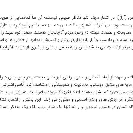
س (آراز)، در اشعار سهند تنها مناظر طبیعی نیستند؛ آن ها نمادهایی از هویت
ن محسوب می شوند. اشعاری مانند «من ده سهندم، باشیم اوجادیر» یا «آراز»
مقاومت و عظمت نهفته در وجود مردم آذربایجان هستند. سهند، کوه سهند را ب
ر ستم می دانست و آراز را، با تاریخ پرفراز و نشیبش، نمادی از جدایی ها و امی
ی فراتر از کلمات می بخشد و آن را به بخش جدایی ناپذیری از هویت آذربایجا
ار سهند از ابعاد انسانی و حتی عرفانی نیز خالی نیستند. در جای جای دیوا
 مایه های عشق، دوستی، انسانیت و همبستگی را مشاهده کرد. گاهی اشاراتی ب
شم می خورد که نشان دهنده ابعاد فکری گسترده شاعر است. عباراتی مانند «اگ
تلنگری بر ارزش های والای انسانی و معنوی می زنند. این بخش از اشعار، نشا
اه انسان در هستی است و او را نه تنها یک شاعر ملی، بلکه یک متفکر انسان