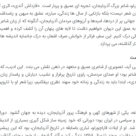
رلو، شاعر بزرگ آذربایجان، تجربه ای عمیق و پربار است. «قارداش آندی»، اثری ک
ان شعر نیست؛ بلکه بازتابی از سال ها زندگی، مبارزه، عشق به میهن و پاسداش
انی پر از دردها، امیدها و آرزوهای مردمان آذربایجان، آنگونه که از زبان شاعر
 عمق این دیوان خواهیم داشت تا لایه های پنهان آن را کشف کرده و اهمی
کی درک کنیم. این سفر، فراتر از خوانش صرف اشعار، به درک جانمایه اندیشه ها
ر گذاشته، می پردازد.
ومت
می آید، تصویری از شاعری عمیق و متعهد در ذهن نقش می بندد. این ادیب، که ب
ر بود؛ او صدای مردمش، راوی تاریخ پرفراز و نشیب دیارش و پاسدار زبان 
، ابتدا باید به زندگی و زمانه خود سهند نظری بیفکنیم، زیرا شعر او با تاروپو
ل ۱۳۰۵ خورشیدی در مراغه، یکی از شهرهای کهن و فرهنگ پرور آذربایجان، دیده به جهان گشود. دور
 سیاسی در ایران بود؛ دورانی که خود زمینه ساز شکل گیری بسیاری از اندیش
 او از ایلات قاراچورلو، تباری باسابقه در تاریخ آذربایجان، بود که این پیشین
خود بر نگاه او به هویت و ریشه ها تأثیر بسزایی داشت. سهند تا سال ۱۳۵۸ زندگی کرد و آثار گرانبهایی از خود برجای گذ