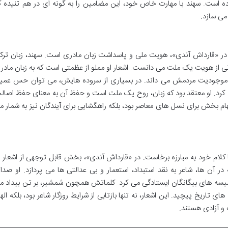
ده است. سهند با مهارت خاص خود، این مضامین را به گونه ای در هم تنیده ک
می سازد.
ر «قارداش آندی»، هویت ملی و پاسداشت زبان مادری است. سهند، زبان ترک
 ستونی از هویت یک ملت می دانست. اشعار او مملو از عظمتی است که به زبان مادر
 و موجودیت مردمش می داند. در بسیاری از سروده هایش، می توان حس عمی
 کرد. او معتقد بود که زبان، روح یک ملت است و حفظ آن به معنای حفظ اصال
هام بخش برای نسل های معاصر بود، بلکه راهگشایی برای آیندگان نیز به شمار م
ا کلام خود به مبارزه برخاست. در «قارداش آندی»، بخش قابل توجهی از اشعار ب
آن ها، شاعر به نقد استبداد، استعمار و بی عدالتی ها می پردازد. او صدا
 دسیسه های بیگانگان ایستادگی می کرد. کلماتش همچون شمشیر، بر تن بیداد م
اریخ پیچید. این اشعار، نه تنها بازتابی از شرایط روزگار شاعر بود، بلکه الها
و آزادی هستند.