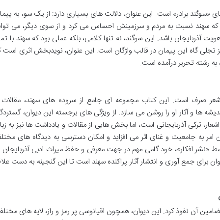
ای «سوگند برادر» است. این عنوان، دلالت های بسیاری دارد: از یک سو، به پیما
 که سهند نسبت به مردم و سرزمینش احساس می کرد و از سوی دیگر، می توان
ویت آذربایجان باشد. این سوگند، نه تنها کلامی، بلکه عملی بود که سهند با تما
ز تجلی گاه این پیمان در قالب واژگان است. این عنوان، نویدبخش اثری است ک
به رشته تحریر درآمده است.
 شعر صرف است. این کتاب مجموعه ای جامع از سروده های سهند، مقالات 
یشه ها و آثار او را روشن می سازد. از ویژگی های برجسته این دیوان، گستردگ
ار، ترکی آذربایجانی است، اما بخش هایی از مقالات و یادداشت ها نیز به زبا
ن امر به جامعیت و غنای اثر می افزاید و امکان دسترسی به دیدگاه های مختل
 توسط «نشر افکار»، خود گامی مهم در جهت معرفی و حفظ میراث ادبی آذربایجان ب
ن برای جمع آوری و انتشار آثار پراکنده سهند است تا این گنجینه به دست علاق
امین آن نفوذ کرد. این دیوان، همچون اقیانوسی پر رمز و راز، لایه های مختلف