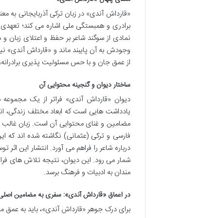
«قارداش آندی» در زبان ترکی آذربایجانی به معن
برادری و همبستگی ملی اشاره می کند؛ تعهدی
نمادی از سوگند شاعر بر حفظ و اعتلای زبان و ه
وجودش به آن پایبند ماند و «قارداش آندی» نی
از عمق جان و با حس مسئولیت پذیری برادرانه، 
ساختار دیوان و گنجینه محتوایی آن
دیوان «قارداش آندی» فراتر از یک مجموعه
یادداشت هایی است که ابعاد مختلف زندگی، اند
مضامین و غنای محتوایی آن است. زبان غالب اشع
فارسی و ترکی (عثمانی) نگاشته شده اند که ای
درباره شاعر را فراهم می آورد. انتشار این اثر
شمار می رود. این دیوان، نتیجه تلاش های فراوا
مندان به ادبیات و فرهنگ برسد.
در اعماق «قارداش آندی»: سفری به مضامین اصلی
برای درک جوهر «قارداش آندی»، باید به عمق مض