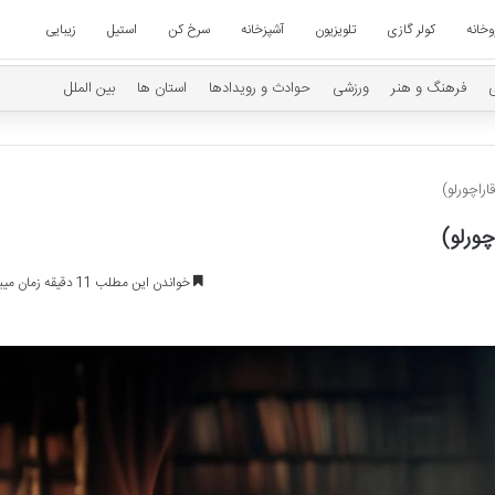
وخانه
کولر گازی
تلویزیون
آشپزخانه
سرخ کن
استیل
زیبایی
فرهنگ و هنر
ورزشی
حوادث و رویدادها
استان ها
بین الملل
اراچورلو)
چورلو)
خواندن این مطلب 11 دقیقه زمان میبرد