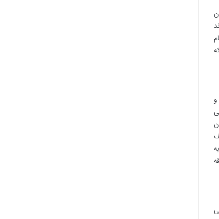
ن
د
م
ه
و
ی
ن
ف
ه
ه
ی