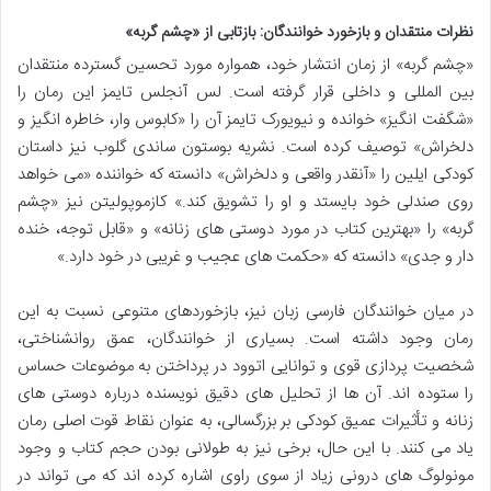
نظرات منتقدان و بازخورد خوانندگان: بازتابی از «چشم گربه»
«چشم گربه» از زمان انتشار خود، همواره مورد تحسین گسترده منتقدان
بین المللی و داخلی قرار گرفته است. لس آنجلس تایمز این رمان را
«شگفت انگیز» خوانده و نیویورک تایمز آن را «کابوس وار، خاطره انگیز و
دلخراش» توصیف کرده است. نشریه بوستون ساندی گلوب نیز داستان
کودکی ایلین را «آنقدر واقعی و دلخراش» دانسته که خواننده «می خواهد
روی صندلی خود بایستد و او را تشویق کند.» کازموپولیتن نیز «چشم
گربه» را «بهترین کتاب در مورد دوستی های زنانه» و «قابل توجه، خنده
دار و جدی» دانسته که «حکمت های عجیب و غریبی در خود دارد.»
در میان خوانندگان فارسی زبان نیز، بازخوردهای متنوعی نسبت به این
رمان وجود داشته است. بسیاری از خوانندگان، عمق روانشناختی،
شخصیت پردازی قوی و توانایی اتوود در پرداختن به موضوعات حساس
را ستوده اند. آن ها از تحلیل های دقیق نویسنده درباره دوستی های
زنانه و تأثیرات عمیق کودکی بر بزرگسالی، به عنوان نقاط قوت اصلی رمان
یاد می کنند. با این حال، برخی نیز به طولانی بودن حجم کتاب و وجود
مونولوگ های درونی زیاد از سوی راوی اشاره کرده اند که می تواند در