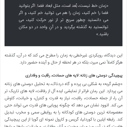
«زمان خط نیست، بُعد است، مثل ابعاد فضا. اگر بتوانید
فضا را خم کنید، زمان را هم می توانید خم کنید، و اگر
می دانستید چطور سریع تر از نور حرکت کنید، می
توانستید به گذشته برگردید و در آنِ واحد در دو مکان
باشید.»
این دیدگاه، رویکردی غیرخطی به زمان را مطرح می کند که در آن، گذشته
هرگز کاملاً نمی میرد، بلکه در هر لحظه از حال و آینده حضور دارد.
پیچیدگی دوستی های زنانه: لایه های حسادت، رقابت و وفاداری
«چشم گربه» به شکلی بی پرده و گاه دردناک، به تحلیل دوستی های زنانه
می پردازد. این رمان فراتر از نمایشی ایده آل از رفاقت، لایه های تاریک تر
آن را، از جمله حسادت، رقابت، نیاز به قدرت و کنترل، و خیانت، کاوش
می کند. اتوود نشان می دهد که چگونه پویایی های قدرت می تواند حتی
معصومانه ترین دوستی های کودکانه را به روابطی سمی و مخرب تبدیل
کند. رابطه ایلین با کوردلیا، گریس و کارول نمونه ای گویا از این پیچیدگی
هاست که در آن، مرز میان محبت و آزار، وفاداری و خیانت، بارها و بارها