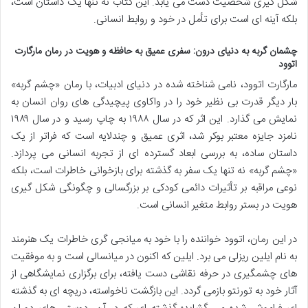
شکل گیری شخصیت دست می یابد. این کتاب نه تنها یک داستان است،
بلکه آینه ای است برای تأمل در خود و روابط انسانی.
چشمان گربه به دنیای درون: سفری عمیق به حافظه و هویت در رمان مارگارت
اتوود
مارگارت اتوود، نامی شناخته شده در دنیای ادبیات، با رمان «چشم گربه»
بار دیگر قدرت بی نظیر خود را در واکاوی پیچیدگی های روان انسان به
نمایش می گذارد. این اثر که در سال ۱۹۸۸ به چاپ رسید و در سال ۱۹۸۹
نامزد جایزه معتبر بوکر شد، اثری عمیق و چندلایه است که فراتر از یک
داستان ساده، به بررسی ابعاد گسترده ای از تجربه انسانی می پردازد.
«چشم گربه» نه تنها یک سفر به گذشته برای بازخوانی خاطرات است، بلکه
نوعی مراقبه بر تأثیرات دائمی کودکی بر بزرگسالی و چگونگی شکل گیری
هویت در بستر روابط متغیر انسانی است.
در این رمان، اتوود خواننده را با خود به میانجی گری خاطرات یک هنرمند
به نام ایلین ریزلی می برد. ایلین که اکنون در میانسالی است و به موفقیت
های چشمگیری در حرفه نقاشی دست یافته، برای برگزاری نمایشگاهی از
آثار خود به تورنتو بازمی گردد. این بازگشت ناخواسته، دریچه ای به گذشته