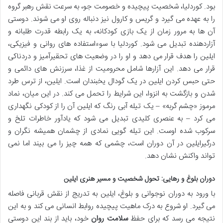
بود. کوردلیا، شخصیت پیچیده و خصومت جو، به سرعت نقش رهبر گروه
را به عهده می گیرد و گریس و کارول نیز دنباله روی او می شوند. دوستی
آن ها به مرور زمان از یک بازی کودکانه، به یک رابطه قدرت طلبانه و
آزاردهنده تبدیل می شود. کوردلیا با سوءاستفاده های روانی و فیزیکی،
ایلین را هدف قرار می دهد و او را در وضعیت های تحقیرآمیز و دردناکی
قرار می دهد. این آزارها شامل محرومیت از غذا، سرزنش های دائمی و
حتی حبس کردن ایلین در یک گودال یخبندان است. ایلین، از ترس طرد
شدن و بازگشت به انزوا، این شرایط را تحمل می کند. در این میان، نماد
مرموز «چشم گربه» – یک تیله آبی رنگ که ایلین آن را از کودکی نگهداری
می کرد – به عنصری کلیدی تبدیل می شود که یادآور خاطرات تلخ و
سرکوب شده اوست. این تیله گویی نمادی از چشمان همیشه نگران و
درگیرایلین در آن دوران است، چشمی که همه چیز را می بیند اما نمی
تواند واکنش نشان دهد.
دوران بلوغ و رهایی: تحول شخصیت و مسیر هنری ایلین
با ورود به دوران نوجوانی و بلوغ، ایلین به تدریج از نقش قربانی فاصله
می گیرد. او شروع به درک ماهیت پیچیده روابط انسانی می کند و به این
نتیجه می رسد که برای حفظ
سلامت روان
خود، باید از بند این دوستی