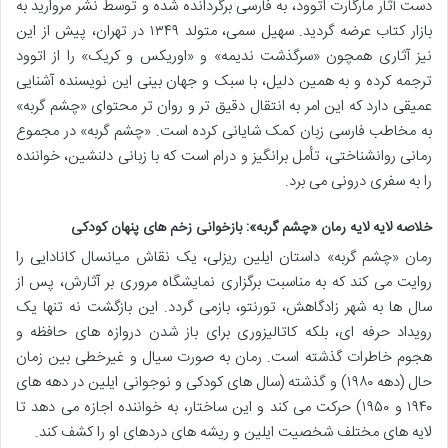
دست آثار مارگارت اتوود، به فارسی برگردانده شده و توسط نشر مروارید به
بازار کتاب عرضه گردید. سهیل سمی، متولد ۱۳۴۹ در تهران، پیش از این
نیز آثاری همچون «سرگذشت ندیمه» و «اوریکس و کریک» را از اتوود
ترجمه کرده و به همین دلیل، با سبک و جهان بینی این نویسنده آشنایی
عمیقی دارد که این امر به انتقال دقیق تر و روان تر محتوای «چشم گربه»
به مخاطب فارسی زبان کمک شایانی کرده است. «چشم گربه» در مجموع
رمانی روانشناختی، تأمل برانگیز و درام است که با زبانی دلنشین، خواننده
را به سفری درونی می برد.
خلاصه لایه لایه رمان «چشم گربه»: بازخوانی زخم های پنهان کودکی
رمان «چشم گربه» داستان ایلین ریزلی، یک نقاش میانسال کانادایی را
روایت می کند که به مناسبت برگزاری نمایشگاه مروری بر آثارش، پس از
سال ها به شهر زادگاهش، تورنتو، بازمی گردد. این بازگشت نه تنها یک
رویداد حرفه ای، بلکه کاتالیزوری برای باز شدن دروازه های حافظه و
هجوم خاطرات گذشته است. رمان به صورت سیال و غیرخطی بین زمان
حال (دهه ۱۹۸۰) و گذشته (سال های کودکی و نوجوانی ایلین در دهه های
۱۹۴۰ و ۱۹۵۰) حرکت می کند و این ساختار، به خواننده اجازه می دهد تا
لایه های مختلف شخصیت ایلین و ریشه های دردهای او را کشف کند.