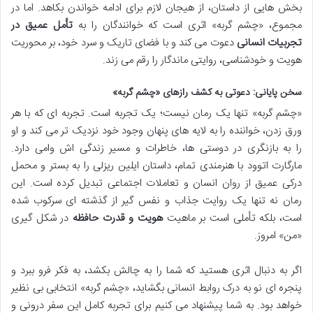
بخش هایی از داستان، از هیجان لازم برای ادامه خواندن بکاهد. اما در
مجموع، «چشم گربه» اثری است که خوانندگان را به
تأمل عمیق در
تجربیات انسانی
دعوت می کند و با فضای تاریک و سرد خود، بر محوریت
هویت و خودشناسی، روایتی ماندگار را رقم می زند.
سخن پایانی: دعوتی به کشف رازهای «چشم گربه»
«چشم گربه» تنها یک رمان نیست؛ یک تجربه است. تجربه ای که با هر
ورق زدن، خواننده را به لایه های پنهان وجود خود نزدیک تر می کند و او
را به بازنگری در دوستی ها، خاطرات و مسیر زندگی اش وامی دارد.
مارگارت اتوود با هنرمندی تمام، داستان ایلین ریزلی را به بستر و محمل
درکی عمیق از روان انسان و تعاملات اجتماعی تبدیل کرده است. این
رمان نه تنها یک روایت جذاب و نفس گیر از گذشته ای سرکوب شده
است، بلکه تأملی است بر ماهیت
هویت و قدرت حافظه
در شکل گیری
«من» امروز.
اگر به دنبال اثری هستید که شما را به چالش بکشد، به فکر فرو ببرد و
پنجره ای نو به درک روابط انسانی بگشاید، «چشم گربه» انتخابی بی نظیر
خواهد بود. به شما پیشنهاد می کنیم برای تجربه کامل این سفر درونی و