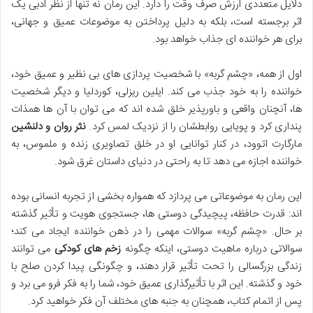
دلایل متعددی ارزش صرف وقت را دارد. این رمان نه تنها از نظر ادبی یک
اثر برجسته است، بلکه به دلیل پرداختن به موضوعات عمیق و جهانی،
برای هر خواننده ای جذاب خواهد بود.
اول از همه، «چشم گربه» با شخصیت پردازی های بی نظیر و عمیق خود،
خواننده را به خود جذب می کند. ایلین ریزلی، کوردلیا و دیگر شخصیت
ها، آنچنان واقعی و باورپذیر خلق شده اند که می توان با آن ها همذات
پنداری کرد و پویایی روابطشان را از نزدیک لمس کرد.
نثر روان و دلنشین
مارگارت اتوود، در کنار توانایی او در خلق تصاویری زنده و ملموس، به
خواننده اجازه می دهد تا به راحتی در دنیای داستان غرق شود.
این رمان به موضوعاتی می پردازد که همواره بخشی از تجربه انسانی بوده
اند: قدرت حافظه، پیچیدگی دوستی ها، جستجوی هویت و تأثیر گذشته
بر حال. «چشم گربه» سوالات مهمی را در ذهن خواننده ایجاد می کند؛
سوالاتی درباره ماهیت دوستی، اینکه چگونه
زخم های کودکی
می توانند
زندگی بزرگسالی را تحت تأثیر قرار دهند، و چگونگی پیدا کردن صلح با
خود و گذشته. این اثر با تأثیرگذاری عمیق خود، شما را به فکر فرو می برد و
پس از اتمام کتاب، همچنان به جنبه های مختلف آن فکر خواهید کرد.