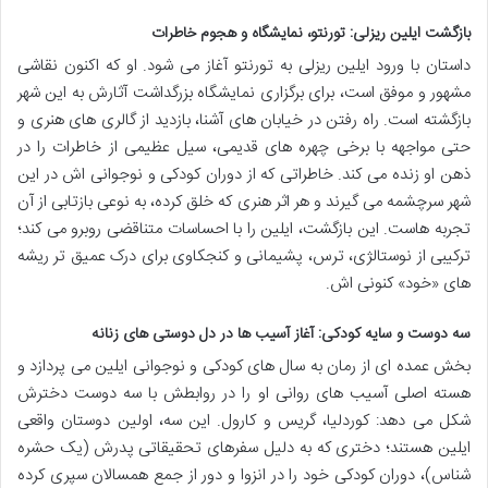
بازگشت ایلین ریزلی: تورنتو، نمایشگاه و هجوم خاطرات
داستان با ورود ایلین ریزلی به تورنتو آغاز می شود. او که اکنون نقاشی
مشهور و موفق است، برای برگزاری نمایشگاه بزرگداشت آثارش به این شهر
بازگشته است. راه رفتن در خیابان های آشنا، بازدید از گالری های هنری و
حتی مواجهه با برخی چهره های قدیمی، سیل عظیمی از خاطرات را در
ذهن او زنده می کند. خاطراتی که از دوران کودکی و نوجوانی اش در این
شهر سرچشمه می گیرند و هر اثر هنری که خلق کرده، به نوعی بازتابی از آن
تجربه هاست. این بازگشت، ایلین را با احساسات متناقضی روبرو می کند؛
ترکیبی از نوستالژی، ترس، پشیمانی و کنجکاوی برای درک عمیق تر ریشه
های «خود» کنونی اش.
سه دوست و سایه کودکی: آغاز آسیب ها در دل دوستی های زنانه
بخش عمده ای از رمان به سال های کودکی و نوجوانی ایلین می پردازد و
هسته اصلی آسیب های روانی او را در روابطش با سه دوست دخترش
شکل می دهد: کوردلیا، گریس و کارول. این سه، اولین دوستان واقعی
ایلین هستند؛ دختری که به دلیل سفرهای تحقیقاتی پدرش (یک حشره
شناس)، دوران کودکی خود را در انزوا و دور از جمع همسالان سپری کرده