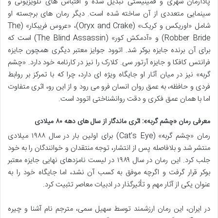
پادآرمان شهری و فمینیستی تبدیل شده و اقتباس های تلویزیونی و
سینمایی متعددی از آن ساخته شده است. دیگر رمان های برجسته او
شامل «اوریکس و کریک» (Oryx and Crake)، «عروس فریبکار» (The
Robber Bride) و «آدمکش کور» (The Blind Assassin) است که
برای آن برنده جایزه بوکر شد. اتوود جوایز معتبر دیگری همچون جایزه
فرانتس کافکا و جایزه آرتور سی. کلارک را نیز در کارنامه خود دارد. «چشم
گربه» نیز در میان آثار او جایگاه ویژه ای دارد، چرا که با تمرکز بر روابط
فردی و حافظه، به عمق روان انسان فرو می رود و از این رو، اثری متفاوت
اما با همان عمق فکری و دقت روانشناختی اتوود است.
معرفی رمان «چشم گربه»: اثری ماندگار از سال های دهه ۸۰ میلادی
رمان «چشم گربه» (Cat’s Eye) برای اولین بار در سال ۱۹۸۸ میلادی
منتشر شد و بلافاصله پس از انتشار، توجه منتقدان و خوانندگان را به خود
جلب کرد. این رمان در سال ۱۹۸۹ در لیست نامزدهای نهایی جایزه معتبر
بوکر قرار گرفت و اگرچه موفق به کسب آن نشد، اما جایگاه خود را به
عنوان یکی از آثار مهم و تأثیرگذار در ادبیات معاصر تثبیت کرد.
در ایران، این رمان ارزشمند توسط سهیل سمی، مترجم نام آشنا و چیره