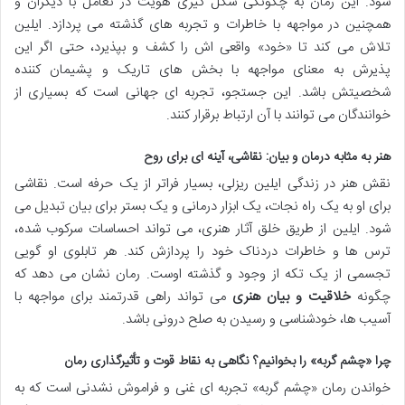
شود. این رمان به چگونگی شکل گیری هویت در تعامل با دیگران و
همچنین در مواجهه با خاطرات و تجربه های گذشته می پردازد. ایلین
تلاش می کند تا «خود» واقعی اش را کشف و بپذیرد، حتی اگر این
پذیرش به معنای مواجهه با بخش های تاریک و پشیمان کننده
شخصیتش باشد. این جستجو، تجربه ای جهانی است که بسیاری از
خوانندگان می توانند با آن ارتباط برقرار کنند.
هنر به مثابه درمان و بیان: نقاشی، آینه ای برای روح
نقش هنر در زندگی ایلین ریزلی، بسیار فراتر از یک حرفه است. نقاشی
برای او به یک راه نجات، یک ابزار درمانی و یک بستر برای بیان تبدیل می
شود. ایلین از طریق خلق آثار هنری، می تواند احساسات سرکوب شده،
ترس ها و خاطرات دردناک خود را پردازش کند. هر تابلوی او گویی
تجسمی از یک تکه از وجود و گذشته اوست. رمان نشان می دهد که
چگونه
خلاقیت و بیان هنری
می تواند راهی قدرتمند برای مواجهه با
آسیب ها، خودشناسی و رسیدن به صلح درونی باشد.
چرا «چشم گربه» را بخوانیم؟ نگاهی به نقاط قوت و تأثیرگذاری رمان
خواندن رمان «چشم گربه» تجربه ای غنی و فراموش نشدنی است که به