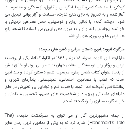
ای فراموش شده می گشاید؛ گذشته ای که در آن، دوستی های دوران
کودکی با سه همکلاسی، کوردلیا، گریس و کارول، از سادگی و معصومیت
آغاز شده و به تدریج به بازی های قدرت، حسادت و آزار روانی تبدیل می
شود. «چشم گربه» با زبانی روان و توصیفی، حس همراهی نزدیکی با
خواننده ایجاد می کند و او را به درون ذهن ایلین می کشاند تا شاهد رنج
ها، ترس ها و پیروزی های او باشد.
مارگارت اتوود: بانوی داستان سرایی و ذهن های پیچیده
مارگارت النور اتوود، متولد ۱۸ نوامبر ۱۹۳۹ در اتاوا، کانادا، یکی از برجسته
ترین و پرکارترین نویسندگان معاصر جهان به شمار می رود. او خالق بیش
از پنجاه عنوان کتاب شامل رمان، مجموعه شعر، داستان کوتاه و نقد ادبی
است که اغلب با مضامین اجتماعی، فمینیستی، پادآرمان شهری و
روانشناختی آمیخته اند. اتوود با قدرت قلم و توانایی بی نظیرش در خلق
دنیاهای داستانی پیچیده و شخصیت های عمیق، تحسین منتقدان و
خوانندگان بسیاری را برانگیخته است.
از جمله مشهورترین آثار او می توان به «سرگذشت ندیمه» (The
Handmaid’s Tale) اشاره کرد که به یکی از نمادین ترین رمان های