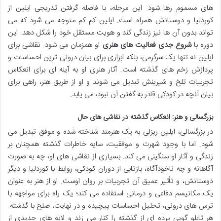
های مسموم رها شود. این مرحله، با فاصله گرفتن تدریجی ایلین از
کوردلیا و دوستانش همراه است. ایلین کم کم متوجه می شود که می
تواند بدون آن ها نیز زندگی کند و هویت مستقل خود را شکل دهد. این
دوره با
شروع جدی فعالیت های هنری
او همزمان می شود. نقاشی برای
ایلین نه تنها یک سرگرمی، بلکه ابزاری برای بیان درونی ترین احساسات و
پردازش زخم های گذشته است. آثار هنری او به آینه ای برای انعکاس
تجربیات تلخ و شیرینش تبدیل می شوند و او از طریق هنر، راهی برای
بیان آنچه در کودکی قادر به گفتن آن نبود، می یابد.
بزرگسالی و هنر: انعکاس گذشته در نقاشی های حال
در بزرگسالی، ایلین ریزلی به یک هنرمند شناخته شده و موفق تبدیل می
شود. اما با وجود شهرت و موفقیت، سایه خاطرات گذشته همچنان بر
زندگی و آثار او سنگینی می کند. بسیاری از نقاشی های او، چه به صورت
آگاهانه و چه ناخودآگاه، بازتابی از دوران کودکی، روابط با کوردلیا و دیگر
دوستانش، و تأثیر عمیق آن تجربیات بر روان اوست. او از هنر به عنوان
یک مکانیسم دفاعی و درمانی استفاده می کند؛ یک راه برای مواجهه با
ترس های درونی، تحلیل احساسات پیچیده و در نهایت، صلح با گذشته.
هر تابلو گویی پرده ای از گذشته را کنار می زند و لایه های جدیدی از