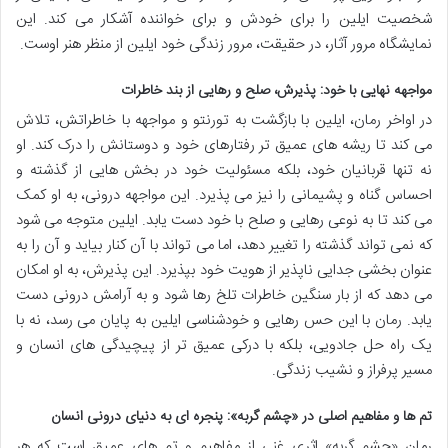
شخصیت ایلین را برای خودش و برای خواننده آشکار می کند. این
نمایشگاه مرور آثار، در حقیقت، مرور زندگی خود ایلین از منظر هنر اوست.
مواجهه نهایی با خود: پذیرش، صلح و رهایی از بند خاطرات
در اواخر رمان، ایلین با بازگشت به تورنتو و مواجهه با خاطراتش، تلاش
می کند تا ریشه های عمیق تر رفتارهای خود و دوستانش را درک کند. او
نه تنها قربانیان خود، بلکه مسئولیت خود در بخش هایی از گذشته و
احساس گناه و پشیمانی را نیز می پذیرد. این مواجهه درونی، به او کمک
می کند تا به نوعی رهایی و صلح با خود دست یابد. ایلین متوجه می شود
که نمی تواند گذشته را تغییر دهد، اما می تواند با آن کنار بیاید و آن را به
عنوان بخشی جدایی ناپذیر از هویت خود بپذیرد. این پذیرش، به او امکان
می دهد که از بار سنگین خاطرات تلخ رها شود و به آرامش درونی دست
یابد. رمان با این حس رهایی و خودشناسی ایلین به پایان می رسد، نه با
یک راه حل جادویی، بلکه با درکی عمیق تر از پیچیدگی های انسان و
مسیر پرفراز و نشیب زندگی.
تم ها و مفاهیم اصلی در «چشم گربه»: پنجره ای به دنیای درونی انسان
رمان «چشم گربه» اثری غنی از مفاهیم و تم های عمیق است که هر