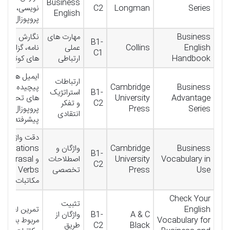
Business
Series
Longman
C2
نویسی،
English
پروپوزال
Business
مهارت های
نگارش ایمیل،
B1-
English
Collins
عملی
نامه، گزارش
C1
Handbook
ارتباطی
های کوتاه
ایمیل های
ارتباطات
Business
Cambridge
پیچیده، گزار
B1-
استراتژیک
Advantage
University
های تحلیلی،
C2
و تفکر
Series
Press
پروپوزال های
انتقادی
پیشرفته
دقت واژگان،
Business
Cambridge
واژگان و
ollocations
B1-
Vocabulary in
University
اصطلاحات
و Phrasal
C2
Use
Press
تخصصی
Verbs در
مکاتبات
Check Your
تثبیت
English
تمرین لغات
A & C
B1-
واژگان از
Vocabulary for
مربوط به
Black
C2
طریق