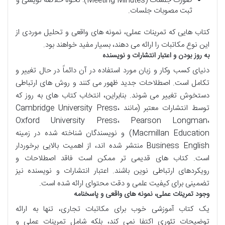
صورت جلسات (Meeting Minutes): نحوه خلاصه نویسی و
ثبت مصوبات جلسات.
کتاب هایی که تمرینات عملی، نمونه های واقعی و تحلیل موردی از
این نوع مکاتبات را ارائه می دهند، بسیار مفید خواهند بود.
به روز بودن و اعتبار انتشارات و نویسنده
دنیای کسب وکار و زبان مورد استفاده در آن دائماً در حال تغییر و
تکامل است. اصطلاحات جدید ظهور می کنند و روش های ارتباطی
دستخوش تغییر می شوند. بنابراین، انتخاب کتاب های به روز که
توسط انتشارات معتبر (مانند Cambridge University Press،
Oxford University Press، Pearson Longman،
Macmillan Education) و نویسندگان شناخته شده در زمینه
Business English منتشر شده اند، از اهمیت بالایی برخوردار
است. کتاب های قدیمی تر ممکن است فاقد اصطلاحات و
رویکردهای ارتباطی نوین باشند. اعتبار انتشارات و نویسنده نیز
تضمینی برای کیفیت علمی و دقت محتوای ارائه شده است.
وجود تمرینات عملی، نمونه های واقعی و پاسخنامه
یک کتاب آموزشی خوب برای مکاتبات تجاری، تنها به ارائه
توضیحات تئوری اکتفا نمی کند، بلکه شامل تمرینات عملی و