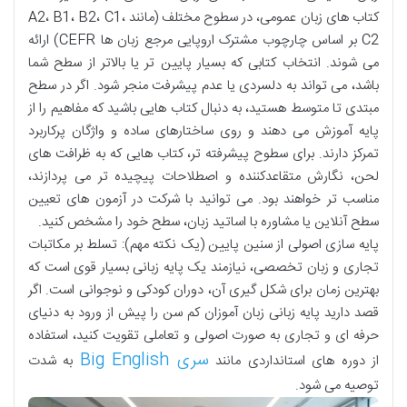
کتاب های زبان عمومی، در سطوح مختلف (مانند A2، B1، B2، C1،
C2 بر اساس چارچوب مشترک اروپایی مرجع زبان ها CEFR) ارائه
می شوند. انتخاب کتابی که بسیار پایین تر یا بالاتر از سطح شما
باشد، می تواند به دلسردی یا عدم پیشرفت منجر شود. اگر در سطح
مبتدی تا متوسط هستید، به دنبال کتاب هایی باشید که مفاهیم را از
پایه آموزش می دهند و روی ساختارهای ساده و واژگان پرکاربرد
تمرکز دارند. برای سطوح پیشرفته تر، کتاب هایی که به ظرافت های
لحن، نگارش متقاعدکننده و اصطلاحات پیچیده تر می پردازند،
مناسب تر خواهند بود. می توانید با شرکت در آزمون های تعیین
سطح آنلاین یا مشاوره با اساتید زبان، سطح خود را مشخص کنید.
پایه سازی اصولی از سنین پایین (یک نکته مهم): تسلط بر مکاتبات
تجاری و زبان تخصصی، نیازمند یک پایه زبانی بسیار قوی است که
بهترین زمان برای شکل گیری آن، دوران کودکی و نوجوانی است. اگر
قصد دارید پایه زبانی زبان آموزان کم سن را پیش از ورود به دنیای
حرفه ای و تجاری به صورت اصولی و تعاملی تقویت کنید، استفاده
سری Big English
از دوره های استانداردی مانند
به شدت
توصیه می شود.