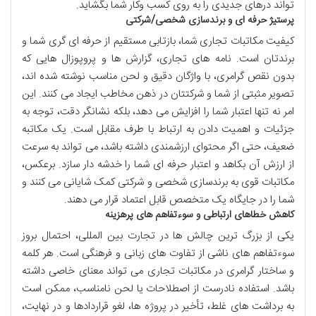
تواند درهای جدیدی را به روی کسب وکار شما بگشاید.
پرستیژ حرفه ای و برندسازی شخصی/شرکتی
کیفیت مکاتبات تجاری شما، بازتابی مستقیم از حرفه ای گری شما و
برندتان است. نامه های تجاری، گزارش ها و پروپوزال هایی که
بدون نقص گرامری، با واژگان دقیق و لحن مناسب نوشته شده اند،
تصویر مثبتی از شما و شرکتتان در ذهن مخاطب ایجاد می کنند. این
امر نه تنها اعتبار شما را افزایش می دهد، بلکه نشانگر دقت، توجه به
جزئیات و اهمیت دادن به ارتباط با طرف مقابل است. یک مکاتبه
ضعیف، حتی اگر محتوای ارزشمندی داشته باشد، می تواند به سرعت
از ارزش آن بکاهد و اعتبار حرفه ای شما را خدشه دار سازد. برعکس،
مکاتبات قوی به برندسازی شخصی و شرکتی کمک شایانی می کنند و
شما را در جایگاه یک متخصص قابل اعتماد قرار می دهند.
کاهش خطاهای ارتباطی و سوءتفاهم های پرهزینه
یکی از بزرگ ترین چالش ها در تجارت بین المللی، احتمال بروز
سوءتفاهم های ناشی از تفاوت های زبانی و فرهنگی است. هر کلمه
و ساختار گرامری در مکاتبات تجاری می تواند معنای خاصی داشته
باشد. استفاده نادرست از اصطلاحات یا لحن نامناسب، ممکن است
به برداشت های غلط، تأخیر در پروژه ها، لغو قراردادها و در نهایت،