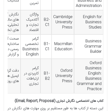
Business and
مکاتبات روزمر
تمرین
Administration
واژگان
نگارش گزارش
Cambridge
English for
B2-
آکادمیک
های مالی/
University
Business
C1
تجارت و
تحلیلی، خلاص
Press
Studies
اقتصاد
های تخصصی
گرامر
صحت گرامری
Business
Macmillan
B1-
تخصصی
ساختارهای
Grammar
Education
C1
Business
رسمی در ایمی
Builder
English
و گزارش
Oxford
Business
گرامر
Oxford
دقت گرامری د
English:
B1-
کاربردی در
University
ایمیل ها و نا
Business
B2
ارتباطات
Press
های روزمره
Grammar and
تجاری
Practice
کتاب های اختصاصی نگارش تجاری (Email, Report, Proposal)
این دسته از کتاب ها به طور مستقیم بر روی مهارت های نگارش در