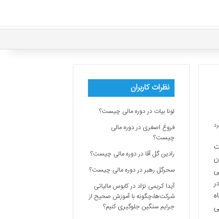
نظرات کاربران
لونا بیات
در
دوره مالی چیست؟
فروغ اصغری
در
دوره مالی
چیست؟
ت
رادین گل آقا
در
دوره مالی چیست؟
ن
سحرگل رهبر
در
دوره مالی چیست؟
ی
ر
آیدا کریمی نژاد
در
کابوس مالیاتی
ه
شرکت‌ها،چگونه با آموزش صحیح از
جرایم سنگین جلوگیری کنیم؟
ی