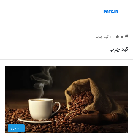
منو
patc.ir
»
کبد چرب
کبد چرب
عمومی