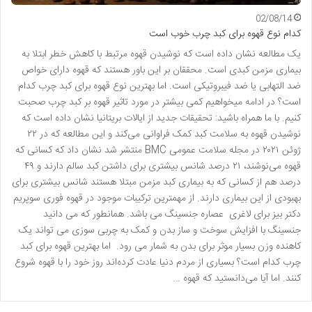
02/08/14
کدام نوع قهوه برای کبد چرب خوب است
یک مطالعه نشان داده است که نوشیدن قهوه مرتبط با کاهش خطر ابتلا به
بیماری مزمن کبدی است. محققان بر این باور هستند که قهوه دارای خواص
ضد التهابی یا ضد فیبروتیکی است. اما بهترین نوع قهوه برای کبد چرب کدام
است؟ در ادامه می­خواهیم کمی بیشتر در مورد تاثیر قهوه بر کبد چرب صحبت
کنیم. با ما همراه باشید: تحقیقات جدید از ایالات بریتانیا نشان داده است که
نوشیدن قهوه به سلامت کبد کمک فراوانی می­‌کند و این مطالعه که در ۲۲
ژوئن ۲۰۲۱ در مجله سلامت عمومی BMC منتشر شد نشان داد که کسانی که
قهوه می­‌نوشند، ۲۱ درصد شانس بیشتری برای داشتن کبد سالم دارند و ۴۹
درصد هم از کسانی که به بیماری کبد مزمن مبتلا هستند شانس بیشتری برای
بهبودی از این بیماری دارند. از مهمترین ترکیبات موجود در قهوه فوری سوپریم
دکتر بیز برای لاغری عصاره جنسینگ می باشد. همانطور که می دانید
جنسینگ با افزایش سوخت و ساز بدن و کمک به چربی سوزی می تواند یک
کاهنده وزن بسیار موثر برای بدن به شمار می رود. اما بهترین قهوه برای کبد
چرب کدام است؟ بسیاری از مردم دنیا عادت کرده­‌اند روز خود را با قهوه شروع
کنند. اما آیا می­‌دانستید که قهوه …