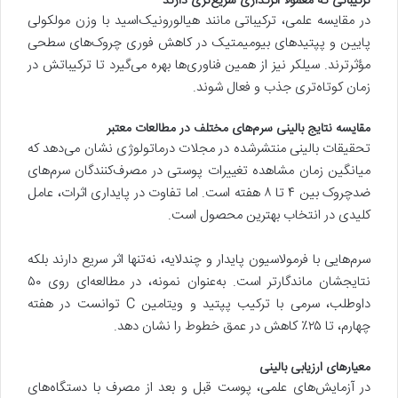
ترکیباتی که معمولاً اثرگذاری سریع‌تری دارند
در مقایسه علمی، ترکیباتی مانند هیالورونیک‌اسید با وزن مولکولی
پایین و پپتیدهای بیومیمتیک در کاهش فوری چروک‌های سطحی
مؤثرترند. سیلکر نیز از همین فناوری‌ها بهره می‌گیرد تا ترکیباتش در
زمان کوتاه‌تری جذب و فعال شوند.
مقایسه نتایج بالینی سرم‌های مختلف در مطالعات معتبر
تحقیقات بالینی منتشرشده در مجلات درماتولوژی نشان می‌دهد که
میانگین زمان مشاهده تغییرات پوستی در مصرف‌کنندگان سرم‌های
ضدچروک بین ۴ تا ۸ هفته است. اما تفاوت در پایداری اثرات، عامل
کلیدی در انتخاب بهترین محصول است.
سرم‌هایی با فرمولاسیون پایدار و چندلایه، نه‌تنها اثر سریع دارند بلکه
نتایجشان ماندگارتر است. به‌عنوان نمونه، در مطالعه‌ای روی ۵۰
داوطلب، سرمی با ترکیب پپتید و ویتامین C توانست در هفته
چهارم، تا ۲۵٪ کاهش در عمق خطوط را نشان دهد.
معیارهای ارزیابی بالینی
در آزمایش‌های علمی، پوست قبل و بعد از مصرف با دستگاه‌های