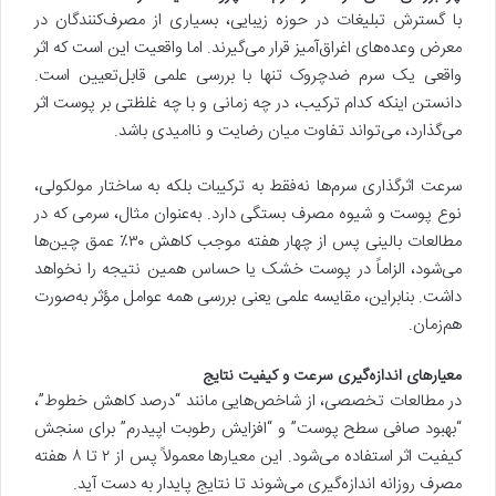
با گسترش تبلیغات در حوزه زیبایی، بسیاری از مصرف‌کنندگان در
معرض وعده‌های اغراق‌آمیز قرار می‌گیرند. اما واقعیت این است که اثر
واقعی یک سرم ضدچروک تنها با بررسی علمی قابل‌تعیین است.
دانستن اینکه کدام ترکیب، در چه زمانی و با چه غلظتی بر پوست اثر
می‌گذارد، می‌تواند تفاوت میان رضایت و ناامیدی باشد.
سرعت اثرگذاری سرم‌ها نه‌فقط به ترکیبات بلکه به ساختار مولکولی،
نوع پوست و شیوه مصرف بستگی دارد. به‌عنوان مثال، سرمی که در
مطالعات بالینی پس از چهار هفته موجب کاهش ۳۰٪ عمق چین‌ها
می‌شود، الزاماً در پوست خشک یا حساس همین نتیجه را نخواهد
داشت. بنابراین، مقایسه علمی یعنی بررسی همه عوامل مؤثر به‌صورت
هم‌زمان.
معیارهای اندازه‌گیری سرعت و کیفیت نتایج
در مطالعات تخصصی، از شاخص‌هایی مانند “درصد کاهش خطوط”،
“بهبود صافی سطح پوست” و “افزایش رطوبت اپیدرم” برای سنجش
کیفیت اثر استفاده می‌شود. این معیارها معمولاً پس از ۲ تا ۸ هفته
مصرف روزانه اندازه‌گیری می‌شوند تا نتایج پایدار به دست آید.